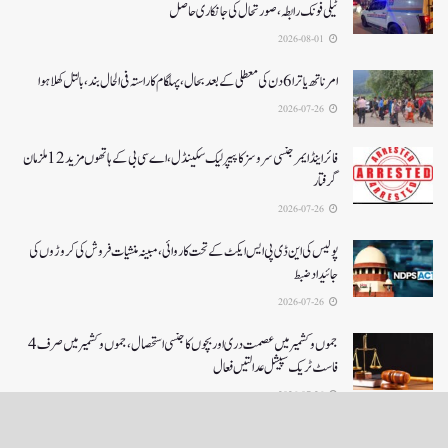
ٹیلی فونک رابطہ، صورتحال کی جانکاری حاصل
2026-08-01
امرناتھ یاترا 6دن کی معطلی کے بعد بحال،پہلگام کا راستہ فی الحال بند، بالتل کھلا ہوا
2026-07-26
فائر اینڈ ایمرجنسی سروسز کا پیپر لیک سکینڈل،اے سی بی کے ہاتھوں مزید 12 ملزمان
گرفتار
2026-07-26
پولیس کی این ڈی پی ایس ایکٹ کے تحت کاروائی، مبینہ منشیات فروش کی کروڑوں کی
جائیداد ضبط
2026-07-26
جموں و کشمیر میں عصمت دری اور بچوں کا جنسی استحصال،جموں و کشمیر میں صرف 4
فاسٹ ٹریک سپیشل عدالتیں فعال
2026-07-26