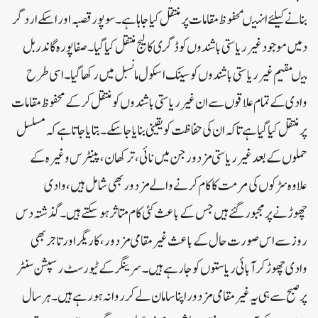
بنانے کیلئے انہیںمحفوظ مقامات پر منتقل کیا جاہا ہے۔ سوپور قصبہ اور اسکے اردگر
د میں موجود غیر ریاستی باشندوں کو ڈگر ی کالیج منتقل کیا گیا۔صفاپورہ گاندربل
میںمقیم غیرریاستی باشندوں کو سینک اسکول مانسبل میں رکھا گیا۔ اسی طرح
وادی کے تمام علاقوں سے ان غیر ریاستی باشندوں کو منتقل کرکے محفوظ مقامات
پر منتقل کیا گیا ہے تاکہ ان کی حفاظت کو یقینی بنایا جا سکے۔ بتایا جاتا ہے کہ مسلسل
حملوں کے بعد غیرریاستی مزدور جن میں نائی، ترکھان، پینٹرس وغیرہ کے
علاوہ سڑکوں کی مرمت کا کام کرنے والے مزدور بھی شامل ہیں، وادی
چھوڑنے پر مجبورگئے ہیں جس کے باعث کئی کام متاثر ہو سکتے ہیں۔گذ شتہ دس
روز سے اس صورت حال کے باعث غیر مقامی مزدور، کاریگر اور تاجر بھی
وادی چھوڑ کر آبائی ریاستوں کو جا رہے ہیں۔ سرینگر کے ٹیورسٹ رسپشن سنٹر
پر صبح سے ہی یہ غیر مقامی مزدور اپنا سامان لے کر روانہ ہو رہے ہیں۔ہر سال