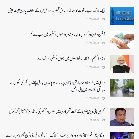
ایک لاکھ روپے رشوت کا معاملہ،سابق تحصیلدار، نجی فرد کے خلاف چارج شیٹ پیش
2026-08-01
آنگن واڑی ورکروں کا ماہانہ مشاہرہ، جموں و کشمیر میں سب سے کم
2026-08-01
وزیر اعظم روزگار درخواستوں میں جموں و کشمیر سرفہرست
2026-08-01
وادی میں موسلادھار بارش،بانڈی پورہ اور سوپور میںبادل پھٹے، پرائمری سکول اور
رہائشی مکانات میں پانی داخل
2026-08-01
گرین ہائی ویز پالیسی کے تحت شجرکاری میں جموں و کشمیر کی رفتار تیز// نیتن گڈکری
2026-08-01
کولگام میں غیر مقامی مزدوروں پر حملہ،1ہلاک،1زخمی،ایل جی کی پولیس سربراہ سے