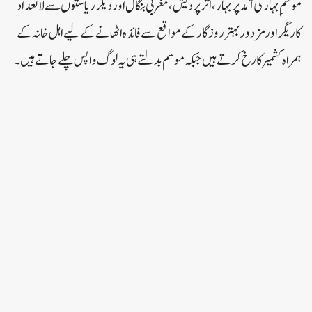
موسمِ بہار کی آمد پر بہار، اْتر پردیش، مغربی بنگال اور دیگر ریاستوں سے لاتعداد
کاریگر اور مزدور بہتر روزگار کے مواقع سے فائدہ اٹھانے کے لیے اہل خانہ کے
ہمراہ کشمیر کا رخ کرتے ہیں جبکہ موسم بدلتے ہی یہ لوگ واپس چلے جاتے ہیں۔