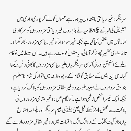
سر ینگر:غیر ریاستی باشندوںپر ہورہے حملوں کو لے کر پوری وادی میں
تشویش کی لہر کے بیچ انتظامیہ نے ہزاروں غیر ریاستی مزدوروں کو سرکاری
عمارتوں میں منتقل کیا گیاہے جبکہ غیر سوموار کوغیر ریاستی مزدور، کاریگر اور
تاجر وادی کشمیر چھوڑ کر آبائی ریاستوں کو لوٹ رہے ہیں ۔ اس سلسلے میں نوگام
ریلو ئے اسٹیشن اورٹی آ ر سی سرینگر میںغیر ریاستی مزدروںکا کافی رش دیکھا
گیا۔ سی این ایس کے مطابق کولگام کے ونپوہ علاقہ میں اتوار کی شام نامعلوم
بندوق برداروں نے مبینہ طور پر دو غیر مقامی مزدوروں کو ہلاک کردیا ہے،
جبکہ ایک تیسرا شخص زخمی ہوا ہے۔کولگام میں دو غیر مقامی مزدوروں کی
ہلاکت سے محض 24 گھنٹے قبل یعنی ہفتے کی شام سرینگر اور پلوامہ اضلاع
میںٹارگیٹ کلنگ کے دو الگ الگ واقعات میں دو غیر مقامی مزدور مارے گئے