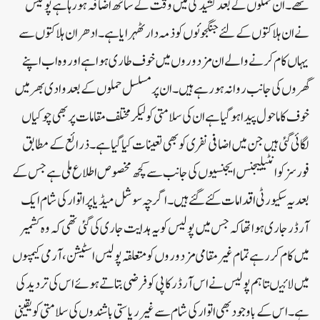
تھے ۔ان حملوں کے بعدکشیدگی میں وقت کے ساتھ اضافہ ہو رہا ہے پولیس
نے ان ہلاکتوں کے لئے جنگجوئوں کو ذمہ دار ٹھہرایا ہے۔ادھران ہلاکتوں سے
یہاں کام کرنے والے ان مزدوروں میں خوف طاری ہوا ہے اور وہ اب اپنے
گھروں کی جانب روانہ ہو رہے ہیں۔ ان پر مسلسل حملوں کے بعد وادی بھر میں
خوف کا ماحول پیدا ہوگیا ہے ان کی سلامتی کو لیکرمختلف مقامات پر بھی چوکیاں
لگائی گئی ہیں جن میں اضافی نفری کو بھی تعینات کیا گیا ہے۔ذرائع کے مطابق
فورسز کو انٹیلیجنس ایجنسیوں کی جانب سے کچھ مخصوص اطلاع ملی ہے جس کے
بعد یہ سکیورٹی اقدامات کئے گئے ہیں۔ اگر چہ سوشل میڈیا پر اتوار کی شام ایک
آر ڈر جاری ہوا تھا کہ جس میں پولیس کو یہ ہدایت جاری کی گئی تھی کہ وہ کشمیر
میں کام کر رہے تمام غیر مقامی مزدوروں کو متعلقہ پولیس اسٹیشن، آرمی کیمپوں
میں لائیںتاہم پولیس نے اس آرڈر کاپی کو فرضی بتاتے ہوئے اس کی تردید کی
ہے۔ اس کے باوجود بھی اتوار کی شام سے غیر ریاستی باشندوں کی سلامتی کو یقینی