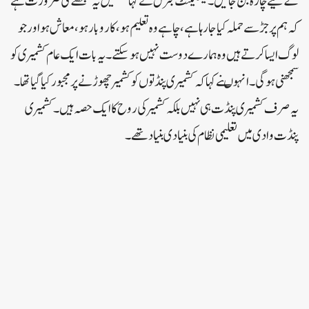
کے لیے چارہ بن جائیں۔لیفٹیننٹ جنرل نے کہا کہہمیں یہ سمجھنے کی ضرورت ہے
کہ ہم پر جڑ سے حملہ کیا جا رہا ہے، چاہے وہ تعلیم ہو ، کاروبار ہو ، معاش ہو اور جو
لوگ ایسا کرتے ہیں وہ ہمارے دوست نہیں ہو سکتے۔ یہ بات ایک عام کشمیری کو
سمجھنی ہوگی۔انہوںنے کہاکہ کشمیری پنڈتوں کو کشمیر چھوڑنے پرمجبورکیا گیا تھا۔
یہ صرف کشمیری پنڈت ہی نہیں بلکہ کشمیر کی روح کا ایک حصہ ہیں۔ کشمیری
پنڈت وادی میں تعلیمی نظام کی بنیادی بنیاد تھے۔