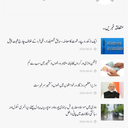
متعلقہ خبریں۔
ایک لاکھ روپے رشوت کا معاملہ،سابق تحصیلدار، نجی فرد کے خلاف چارج شیٹ پیش
2026-08-01
آنگن واڑی ورکروں کا ماہانہ مشاہرہ، جموں و کشمیر میں سب سے کم
2026-08-01
وزیر اعظم روزگار درخواستوں میں جموں و کشمیر سرفہرست
2026-08-01
وادی میں موسلادھار بارش،بانڈی پورہ اور سوپور میںبادل پھٹے، پرائمری سکول اور
رہائشی مکانات میں پانی داخل
2026-08-01