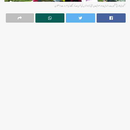
کشمیری تاریخ کشمیریت، انسانیت اور صوفیت پر مبنی نوجوانوں کی نفسیات کو سمجھنے کی ضرورت: ڈھلون