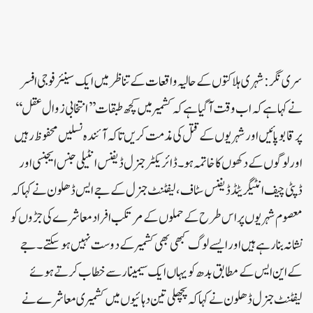
سری نگر:شہری ہلاکتوں کے حالیہ واقعات کے تناظرمیں ایک سینئر فوجی افسر
نے کہا ہے کہ اب وقت آگیا ہے کہ کشمیر میں کچھ طبقات’’انتخابی زوال عقل ‘‘
پر قابو پائیں اور شہریوں کے قتل کی مذمت کریں تاکہ آئندہ نسلیں محفوظ رہیں
اور لوگوں کے دکھوں کا خاتمہ ہو ۔ ڈائریکٹر جنرل ڈیفنس انٹیلی جنس ایجنسی اور
ڈپٹی چیف انٹیگریٹڈ ڈیفنس سٹاف ،لیفٹنٹ جنرل کے جے ایس ڈھلون نے کہا کہ
معصوم شہریوں پر اس طرح کے حملوں کے مرتکب افراد معاشرے کی جڑوں کو
نشانہ بنا رہے ہیں اور ایسے لوگ کبھی بھی کشمیر کے دوست نہیں ہو سکتے۔جے
کے این ایس کے مطابق بدھ کو یہاں ایک سیمینار سے خطاب کرتے ہوئے
لیفٹنٹ جنرل ڈھلون نے کہاکہ پچھلی تین دہائیوں میں کشمیری معاشرے نے