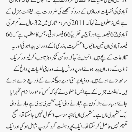
اور ہمیں ان کی نفسیات کو سمجھنے کی ضرورت ہے‘‘۔انہوں نے کہا کہ نوجوان
آبادی کی نفسیات اور ماؤں کے درد کو سمجھنے کی ضرورت ہے۔لیفٹنٹ جنرل کے
جے ایس ڈھلون نے کہا کہ2011 کی مردم شماری میں 32 سال سے کم عمر کی
آبادی 62 فیصد ہے اور آج یہ تقریباً66 فیصد ہوتی ، جس کا مطلب ہے کہ 66
فیصد آبادی ان تین دہائیوں (عسکریت پسندی) کے دوران پیدا ہوئی اور یہ
تنازعات کے بچے ہیں۔انہوںنے کہاکہ وہ گن کلچر ، ہڑتالوں ، کرفیو اور کریک
ڈاؤن کے دوران پیدا ہوئے اور پرورش پائے۔ وہ اپنی نفسیات پر داغ کے
ساتھ بڑے ہوئے ہیں۔ وہ بنیاد پرستی اور پروپیگنڈے کے ذریعے بڑے ہوئے
ہیں۔لیفٹنٹ جنرل کے جے ایس ڈھلون نے کہا کہ کس کو مورد الزام ٹھہرایا
جائے اور ہارنے والا کون ہے؟ ہارنے والی ایک کشمیری بیوی ہے ، ہارنے والی
ایک کشمیری ماں ہے ۔ کشمیری ماں کا بچہ مناسب اسکول نہیں جا سکتا تھا ، صحیح
تعلیم نہیں حاصل کر سکتا تھا ۔ ایک بچہ دہشت گرد گروپ شامل ہو گیا اور ایک