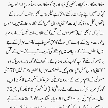
مشکلات کا سامنا کیا اور کشمیر کی بنیاد اور جڑ کومشکلات سامنا کرنا پڑا۔انہوںنے
کہاکہ ہمیں اپنے جذبات رکھنے کا حق ہے لیکن جب بھی دہشت گردوں کے
ہاتھوں قتل ہو، توکچھ طبقات ’انتخابی زوال عقل ‘کے شکار ہوجاتے ہیں ۔انہوں
نے کہا کہ جو بھی اس (معصوموں کے قتل) کے خلاف بات نہیں کر رہا ، وہ مرد
یا عورت ہر چیز کے بارے میں بولنے کا حق کھو چکا ہے۔ لیفٹنٹ جنرل کے جے
ایس ڈھلون نے کہا کہ دنیا بعد میں پوچھے گی کہ جب آپ بے گناہوں کے قتل
پر خاموش تھے تو آپ کو اب کیوں سنا جائے۔ انہوںنے لوگوں پر زور دیا کہ وہ
’’انتخابی زوال عقل ‘‘ پر قابو پائیں۔لیفٹیننٹ جنرل ڈھلون ، جو آرٹیکل370 کی
منسوخی کے اہم مرحلے کے دوران فوج کی اسٹریٹجک کشمیر میں قائم 15ویں
کور کی سربراہی کر رہے تھے ، نے روشنی ڈالی کہ کشمیر کی66 فیصد آبادی 32
سال سے کم عمر کی ہے اور انہیں حوالہ دیا جا سکتا ہے۔ بطور ’’تنازعات کے بچے