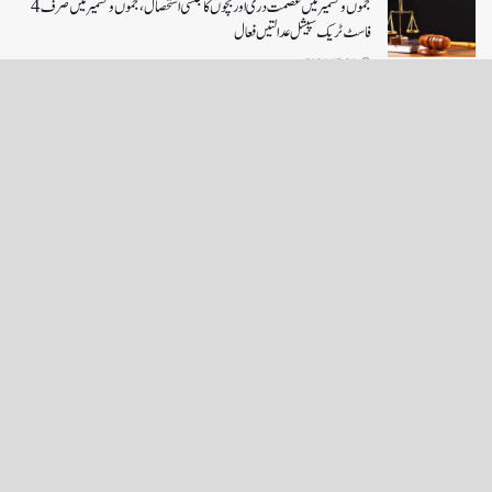
جموں و کشمیر میں عصمت دری اور بچوں کا جنسی استحصال،جموں و کشمیر میں صرف 4
فاسٹ ٹریک سپیشل عدالتیں فعال
2026-07-26
LOAD MORE
English News
e-Paper
نگراں ٹی وی
4th floor firdous shah bulding Abi guzar Srinagar-190001
+911943566963,9419001837,6005481804 RNI:- JKURD/2007/22206
Email:
editornigraan@gmail.com
.
GITS
-
Copyright Daily Nigraan
© Designed by