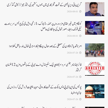
گرین ہائی ویز پالیسی کے تحت شجرکاری میں جموں و کشمیر کی رفتار تیز// نیتن گڈکری
2026-08-01
کولگام میں غیر مقامی مزدوروں پر حملہ،1ہلاک،1زخمی،ایل جی کی پولیس سربراہ سے
ٹیلی فونک رابطہ، صورتحال کی جانکاری حاصل
2026-08-01
امرناتھ یاترا 6دن کی معطلی کے بعد بحال،پہلگام کا راستہ فی الحال بند، بالتل کھلا ہوا
2026-07-26
فائر اینڈ ایمرجنسی سروسز کا پیپر لیک سکینڈل،اے سی بی کے ہاتھوں مزید 12 ملزمان
گرفتار
2026-07-26
پولیس کی این ڈی پی ایس ایکٹ کے تحت کاروائی، مبینہ منشیات فروش کی کروڑوں کی
جائیداد ضبط
2026-07-26