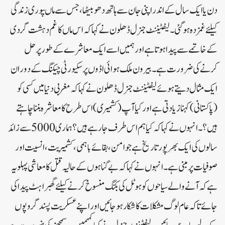
دن یا ایک سال کے اندر اپنی جان سے ہاتھ دھو بیٹھا ، جس سے ماںپوری زندگی
کیلئے غمزدہ ہو گئی۔لیفٹیننٹ جنرل ڈھلون نے کہا کہ اس ماں کا غم دہشت گردی
کے خاتمے سے پیدا ہوتا ہے اور ہمیں اسے ایک معاشرے کے طور پر حل
کرنے کی ضرورت ہے۔ بیرون ملک ہوائی اڈوں پر سکیورٹی چیکنگ کے دوران
ایک مثال دیتے ہوئے لیفٹیننٹ جنرل ڈھلون نے کہا کہ مغربی دنیا میں کسی کو
(پاکستانی) کہنا زیادتی ہے اور کیا آپ (کشمیری) اس طرح کا معاشرہ بننا چاہتے
ہیں؟۔انہوں نے کہاکہ کیا ہم اس طرف جا رہے ہیں؟ ہماری 5000 سے زائد
سالوں کی ایک بھرپور تاریخ ہے جو امن، بقائے باہمی ، کشمیریت ، انسیت اور
صوفیات پر مبنی ہے۔انہوں نے کہا کہ بے گناہوں کے حالیہ قتل کا معاشی پہلو یہ
ہے کہ آنے والے سیاحوں کو ہوٹل کی بکنگ منسوخ کرنے کیلئے گھبراہٹ پیدا کی
جائے تاکہ عام لوگ مشکلات کا شکار ہو جائیں اور اپنے عسکریت پسند گروپوں