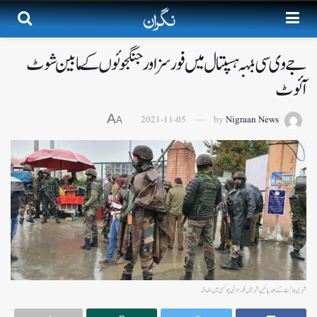
جے وی سی بمنہ ہسپتال میں فورسز اور جنگجوئوں کے مابین شوٹ
آئوٹ
A
2021-11-05
by
Nigraan News
A
شہری ہلاکت کے بعد پائین شہر میں فورسز کی چوکسی میں اضافہ