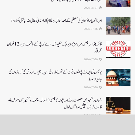
2026-08-01
امرناتھ یاترا 6دن کی معطلی کے بعد بحال،پہلگام کا راستہ فی الحال بند، بالتل کھلا ہوا
2026-07-26
فائر اینڈ ایمرجنسی سروسز کا پیپر لیک سکینڈل،اے سی بی کے ہاتھوں مزید 12 ملزمان
گرفتار
2026-07-26
پولیس کی این ڈی پی ایس ایکٹ کے تحت کاروائی، مبینہ منشیات فروش کی کروڑوں کی
جائیداد ضبط
2026-07-26
جموں و کشمیر میں عصمت دری اور بچوں کا جنسی استحصال،جموں و کشمیر میں صرف 4
فاسٹ ٹریک سپیشل عدالتیں فعال
2026-07-26