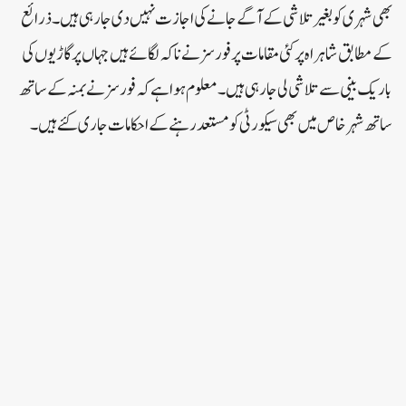
بھی شہری کو بغیر تلاشی کے آگے جانے کی اجازت نہیں دی جارہی ہیں۔ ذرائع
کے مطابق شاہراہ پر کئی مقامات پر فورسز نے ناکہ لگائے ہیں جہاں پر گاڑیوں کی
باریک بینی سے تلاشی لی جارہی ہیں۔ معلوم ہوا ہے کہ فورسز نے بمنہ کے ساتھ
ساتھ شہر خاص میں بھی سیکورٹی کو مستعد رہنے کے احکامات جاری کئے ہیں۔