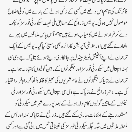
کرتے ہوئے بتایا کہ ملی ٹینٹ کو گرفتار کرنے گئی پولیس ٹیم پر جنگجوئوں نے
فائرنگ کی تاہم اس واقعے میں کسی کے زخمی ہونے کے بارے میں کوئی اطلاع
موصول نہیں ہوئی۔ پولیس ذرائع کے مطابق ملی ٹینٹ سیکورٹی فورسز کو چکمہ
دے کر فرار ہونے میں کامیاب ہوئے ہیں تاہم آس پاس علاقوں میں پہرے
بٹھا دئے گئے ہیں اور تلاشی آپریشن کا دائرہ بھی وسیع کیا گیا۔ پولیس کے ایک
ترجمان نے اپنے آفیشل ٹویٹر ہینڈل پر جانکاری دیتے ہوئے بتایا کہ جے وی سی
بمنہ اسپتال میں سیکورٹی فورسز اور جنگجوئوں کے مابین گولیوں کا تبادلہ ہوا ہے۔
ترجمان نے بتایا کہ جنگجوئوں نے عام شہریوں کی بھیڑ کا فائدہ اُٹھا کر راہِ فرار اختیار
کی ہے۔ ادھر ذرائع نے بتایا کہ جے وی سی اسپتال میں سیکورٹی فورسز اور ملی
ٹینٹوں کے مابین گولیوں کا تبادلہ ہونے کے بعد پورے شہر میں سیکورٹی کو
مستعد رہنے کے احکامات جاری کئے گئے ہیں۔ ذرائع نے بتایا کہ بمنہ اور اُس کے
ملحقہ علاقوں میں جگہ جگہ سیکورٹی فورسز کی تعیناتی عمل میں لائی گئی ہے اور کسی