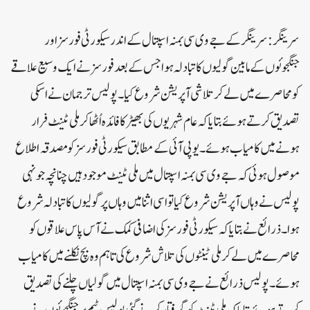
سرینگر:سرینگر کے جے وی سی بمنہ اسپتال کے اندر سیکورٹی فورسز اور
جنگجوئوں کے مابین گولیوں کا تبادلہ ہوا جس کے بعد فورسز نے ایک وسیع علاقے
کو محاصرے میں لے کر تلاشی آپریشن شروع کیا۔پولیس ترجمان نے اسکی
تصدیق کرتے ہوئے بتایا کہ عام شہریوں کی بھیڑ کا فائدہ اُٹھا کر ملی ٹینٹ فرار
ہونے میں کامیاب ہوئے۔ یو پی آئی کے مطابق سیکورٹی فورسز کو مصدقہ اطلاع
موصول ہوئی کہ جے وی سی بمنہ اسپتال میں ملی ٹینٹ موجود ہیں چنانچہ جونہی
پولیس نے وہاں آپریشن شروع کیا تو اسی اثنا میں وہاں پر گولیوں کا تبادلہ شروع
ہوا۔ ذرائع نے بتایا کہ سیکورٹی فورسز کی اضافی کمک نے آس پاس علاقوں کو
محاصرے میں لے کر ملی ٹینٹوں کی تلاش شروع کی تاہم وہ بچ نکلنے میں کامیاب
ہوئے۔ پولیس ذرائع نے جے وی سی بمنہ اسپتال میں گولیاں چلنے کی تصدیق