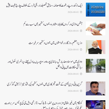
ایک لاکھ روپے رشوت کا معاملہ،سابق تحصیلدار، نجی فرد کے خلاف چارج شیٹ پیش
2026-08-01
آنگن واڑی ورکروں کا ماہانہ مشاہرہ، جموں و کشمیر میں سب سے کم
2026-08-01
وزیر اعظم روزگار درخواستوں میں جموں و کشمیر سرفہرست
2026-08-01
وادی میں موسلادھار بارش،بانڈی پورہ اور سوپور میںبادل پھٹے، پرائمری سکول اور
رہائشی مکانات میں پانی داخل
2026-08-01
گرین ہائی ویز پالیسی کے تحت شجرکاری میں جموں و کشمیر کی رفتار تیز// نیتن گڈکری
2026-08-01
کولگام میں غیر مقامی مزدوروں پر حملہ،1ہلاک،1زخمی،ایل جی کی پولیس سربراہ سے
ٹیلی فونک رابطہ، صورتحال کی جانکاری حاصل