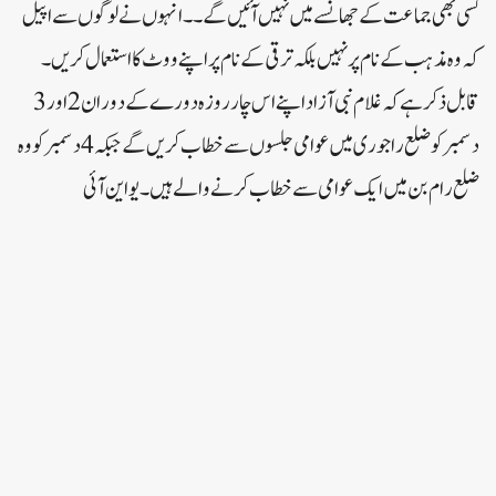
کسی بھی جماعت کے جھانسے میں نہیں آئیں گے ۔۔انہوں نے لوگوں سے اپیل
کہ وہ مذہب کے نام پر نہیں بلکہ ترقی کے نام پر اپنے ووٹ کا استعمال کریں۔
قابل ذکر ہے کہ غلام نبی آزاد اپنے اس چار روزہ دورے کے دوران 2 اور 3
دسمبر کو ضلع راجوری میں عوامی جلسوں سے خطاب کریں گے جبکہ 4 دسمبر کو وہ
ضلع رام بن میں ایک عوامی سے خطاب کرنے والے ہیں۔یو این آئی