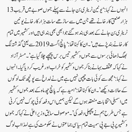
انہوں نے کہا: ‘یونین ٹریٹری بن جانے سے پہلے جموں صوبے میں قریب13
ہزار صنعتی کارخانے تھے جن میں سے ساڑھے سات ہزار کارخانے یونین
ٹریٹری بن جانے کے بعد ہی بند ہوگئے جو ابھی بھی بند ہی ہیں اور کشمیر میں تمام
کارخانے بند پڑے ہیں’۔ان کا کہنا تھا: ‘پانچ اگست 2019 سے یعنی گذشتہ لگ
بھگ ڈھائی برسوں سے جموں وکشمیر تیس برس پیچھے چلا گیا ہے ’۔مسٹرآزاد
نے کہا کہ مختلف بہانے بنا کر جموں وکشمیر کو خراب اور غریب کر دیا گیا۔انہوں
نے کہا: ‘مجھ سے کوئی بات چھپی نہیں ہے میں نے لداخ سے پونچھ تک لوگوں
کے حالات دیکھے ’۔ان کا کہنا تھا: ‘امید ہے کہ پانچ چھ ماہ کے بعد جموں وکشمیر
میں اسمبلی انتخابات منعقد ہوں گے لیکن ہمیں اس دفعہ کوئی چوک نہیں کرنی
ہے جس طرح ہم نے پچھلی دفعہ کی’۔موصوف سابق وزیر اعلیٰ نے کہا کہ جموں
وکشمیر پر بی جے پی سمیت تمام سیاسی جماعتوں نے حکومت کی ہے لہذا اب لوگ