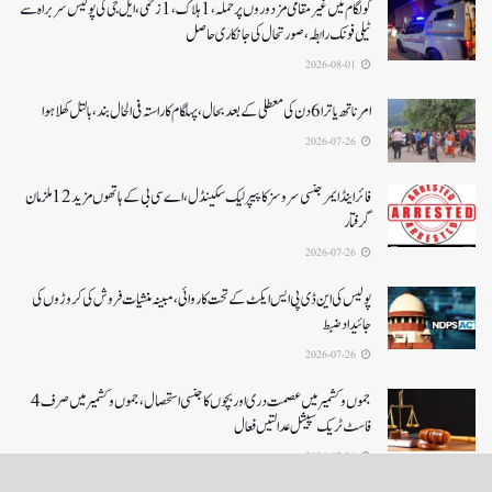
کولگام میں غیر مقامی مزدوروں پر حملہ،1ہلاک،1زخمی،ایل جی کی پولیس سربراہ سے
ٹیلی فونک رابطہ، صورتحال کی جانکاری حاصل
2026-08-01
امرناتھ یاترا 6دن کی معطلی کے بعد بحال،پہلگام کا راستہ فی الحال بند، بالتل کھلا ہوا
2026-07-26
فائر اینڈ ایمرجنسی سروسز کا پیپر لیک سکینڈل،اے سی بی کے ہاتھوں مزید 12 ملزمان
گرفتار
2026-07-26
پولیس کی این ڈی پی ایس ایکٹ کے تحت کاروائی، مبینہ منشیات فروش کی کروڑوں کی
جائیداد ضبط
2026-07-26
جموں و کشمیر میں عصمت دری اور بچوں کا جنسی استحصال،جموں و کشمیر میں صرف 4
فاسٹ ٹریک سپیشل عدالتیں فعال
2026-07-26