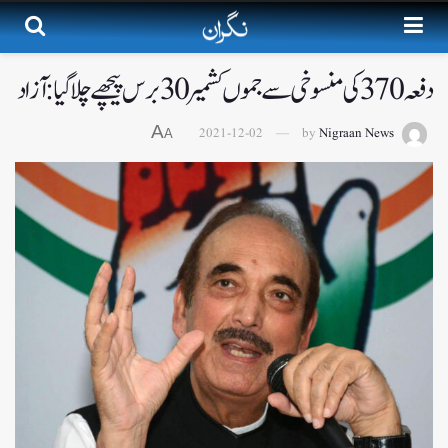
دفعہ 370کی منسوخی سے جموں کشمیر 30برس پیچھے چلا گیا: آزاد
A
2021-12-02
by
Nigraan News
A