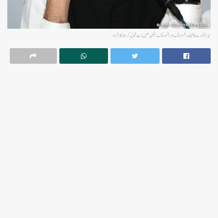
سپریم کورٹ کا فیصلہ افسوسناک اور افسوسناک؛ لیکن ہمیں اسے قبول کرنا ہوگا: آزاد