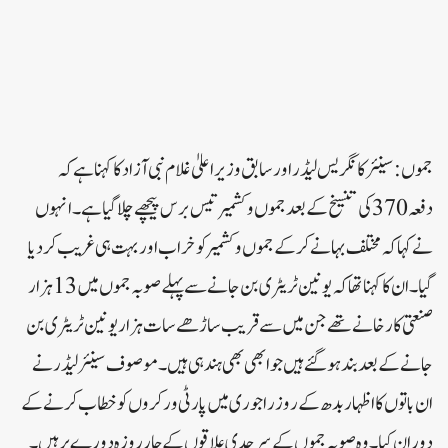
جموں:سینئر کانگریس لیڈر اور سابق وزیر اعلیٰ غلام نبی آزاد کا کہنا ہے کہ
دفعہ370 کی تنسیخ کے بعد جموں وکشمیر تیس برس پیچھے چلا گیا ہے ۔انہوں
نے کہا کہ مختلف بہانے کرکے جموں وکشمیر کو خراب اور بہت ہی غریب کر دیا
گیا۔ان کا کہنا تھا کہ یونین ٹریٹری بن جانے سے پہلے صوبہ جموں میں 13 ہزار
صنعتی کارخانے تھے جن میں سے قریب ساڑھے سات ہزار یونین ٹریٹری بن
جانے کے بعد بند ہوگئے ہیں جو ابھی بھی ہند ہی ہیں۔موصوف سینئر لیڈر نے
ان باتوں کا اظہار بدھ کے روز راجوری میں پارٹی ورکروں کو خطاب کرنے کے
دوران کیا۔ وہ صوبہ جموں کے سرحدی علاقوں کے چار روزہ دورے پر ہیں۔