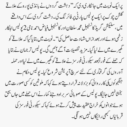
پرایک ٹویٹ میں جانکاری دی کہ ’’دہشت گردوں نے بانڈی پورہ کے علاقے
گلشن چوک پر ایک پولیس پارٹی پر فائرنگ کی۔ دشت گردی کے اس واقعے
میں، سلیکشن گریڈکانسٹیبل محمد سلطان اور کانسٹیبل فیاض احمد نامی 2 پولیس اہلکار
زخمی ہوئے اور بعدازاںشہادت حاصل کی‘‘۔ٹویٹ میں بتایاگیاکہ علاقے کو
گھیرے میں لے لیا گیا۔ مزید تفصیلات آگے آئیں گی۔پولیس ترجمان نے بتایا
کہ حملے کے فوراً بعد سیکورٹی فورسز نے علاقے کو گھیرے میں لے لیا اور حملہ
آوروں کی گرفتاری کے لئے سرچ آپریشن شروع کیا۔پولیس حکام نے
جنگجوئوںکی کارروائی کوبزدلانہ قرار دیتے ہوئے کہاکہ ملوثین کوکسی صورت میں
بخشانہیں جائیگا۔پولیس کے صوبائی سربراہ وجئے کمارنے اس حملے میں جاں بحق
ہوئے جوانوںکوخراج عقیدت پیش کرتے ہوئے کہاکہ سیکورٹی فورسزکی
قربانیاں کبھی رائیگاں نہیں ہونگی ۔