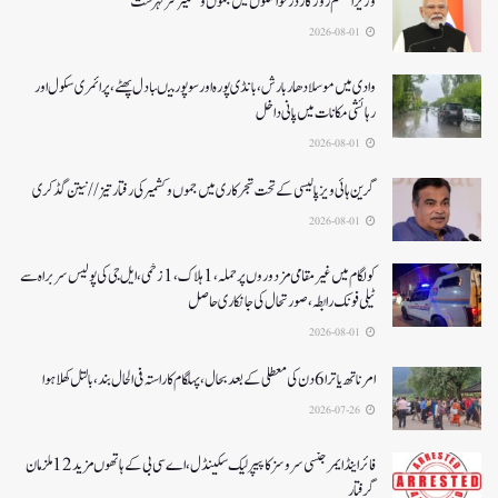
وزیر اعظم روزگار درخواستوں میں جموں و کشمیر سرفہرست
2026-08-01
وادی میں موسلادھار بارش،بانڈی پورہ اور سوپور میںبادل پھٹے، پرائمری سکول اور
رہائشی مکانات میں پانی داخل
2026-08-01
گرین ہائی ویز پالیسی کے تحت شجرکاری میں جموں و کشمیر کی رفتار تیز// نیتن گڈکری
2026-08-01
کولگام میں غیر مقامی مزدوروں پر حملہ،1ہلاک،1زخمی،ایل جی کی پولیس سربراہ سے
ٹیلی فونک رابطہ، صورتحال کی جانکاری حاصل
2026-08-01
امرناتھ یاترا 6دن کی معطلی کے بعد بحال،پہلگام کا راستہ فی الحال بند، بالتل کھلا ہوا
2026-07-26
فائر اینڈ ایمرجنسی سروسز کا پیپر لیک سکینڈل،اے سی بی کے ہاتھوں مزید 12 ملزمان
گرفتار