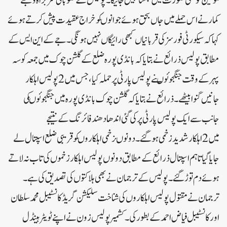
ملوثین کوکسی صورت میں بخشانہیں جائیگا۔پولیس کے صوبائی سربراہ وجئے
کمارنے اس حملے میں جاں بحق ہوئے جوانوںکوخراج عقیدت پیش کرتے ہوئے
کہاکہ سیکورٹی فورسزکی قربانیاں کبھی رائیگاں نہیں ہونگی ۔جے کے این ایس کے
مطابق پولیس ذرائع نے بتایاکہ بانڈی پورہ ضلع کے گلشن چوک میں جمعہ کو سہ
پہرکے وقت جنگجوئوںنے پولیس پارٹی پر حملہ کیا، جس میں2پولیس اہلکار
جانیں گنوابیٹھے ۔ذرائع نے بتایا کہ گلشن چوک بانڈی پورہ میں جنگجوئوںکی
جانب سے ایک پولیس پارٹی پرکی گئی اندھا دھند فائرنگ کے نتیجے
میں 2اہلکارشدیدزخمی ہوگئے ۔دونوںزخمی اہلکاروںکو قریبی ضلع اسپتال لے
جایا گیا تاہم اسپتال ذرائع کے مطابق دونوں پولیس اہلکار زخموں کی تاب نہ لاتے
ہوئے دم توڑ گئے۔پولیس کے ترجمان نے بھی ہلاکتوں کی تصدیق کی ہے۔
ترجمان نے مقتول پولیس اہلکاروں کی شناخت سلیکشن گریڈکانسٹیبل محمد سلطان
اورکانسٹیبل فیاض احمد کے بطور کی۔کشمیرپولیس زون نے اپنے ٹویٹر ہینڈل