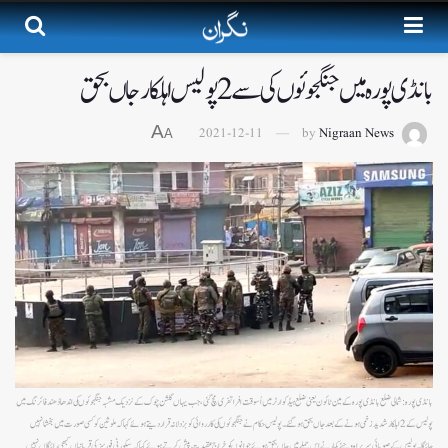
بانڈی پورہ میں جنگجوئوں کی سے 2پولیس اہلکارجاں بحق
A
2021-12-11
by
Nigraan News
A
بانڈی پورہ:شمالی ضلع بانڈی پورہ کے مین ٹائون یعنی ضلع ہیڈکوارٹر میں اُسوقت افراتفری مچ گئی ،جب یہاں گلشن چوک کے نزدیک مشبہ جنگجوئوںکی اندھادُھندفائرنگ میں
پولیس کے2اہلکارشدیدزخمی ہونے کے بعدجاں بحق ہوگئے ۔پولیس حکام نے جنگجوئوںکی کارروائی کوبزدلانہ قرار دیتے ہوئے کہاکہ ملوثین کوکسی صورت میں بخشانہیں
جائیگا۔پولیس کے صوبائی سربراہ وجئے کمارنے اس حملے میں جاں بحق ہوئے جوانوںکوخراج عقیدت پیش کرتے ہوئے کہاکہ سیکورٹی فورسزکی قربانیاں کبھی رائیگاں نہیں