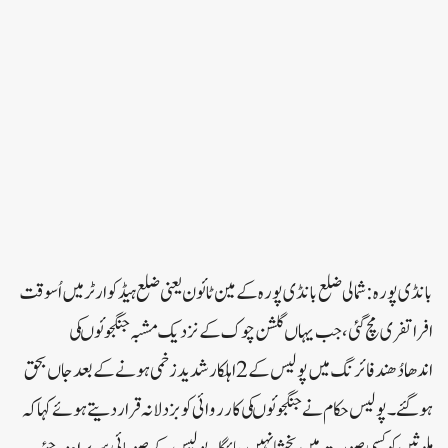
بانڈی پورہ:شمالی ضلع بانڈی پورہ کے مین ٹائون یعنی ضلع ہیڈکوارٹر میں اُسوقت
افراتفری مچ گئی ،جب یہاں گلشن چوک کے نزدیک مشبہ جنگجوئوںکی
اندھادُھندفائرنگ میں پولیس کے2اہلکارشدیدزخمی ہونے کے بعدجاں بحق
ہوگئے ۔پولیس حکام نے جنگجوئوںکی کارروائی کوبزدلانہ قرار دیتے ہوئے کہاکہ