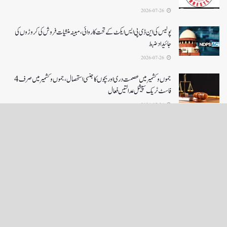
2026-07-26
پولیس کی این ڈی پی ایس ایکٹ کے تحت کاروائی، مبینہ منشیات فروش کی کروڑوں کی
جائیداد ضبط
2026-07-26
جموں و کشمیر میں عصمت دری اور بچوں کا جنسی استحصال،جموں و کشمیر میں صرف 4
فاسٹ ٹریک سپیشل عدالتیں فعال
2026-07-26
LOAD MORE
English News
e-Paper
نگراں ٹی وی