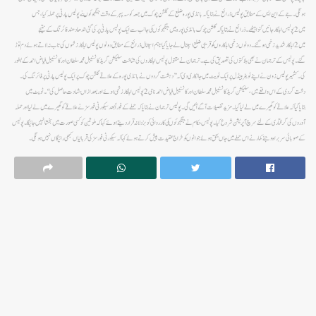
ہونگی ۔جے کے این ایس کے مطابق پولیس ذرائع نے بتایاکہ بانڈی پورہ ضلع کے گلشن چوک میں جمعہ کو سہ پہرکے وقت جنگجوئوںنے پولیس پارٹی پر حملہ کیا، جس
میں2پولیس اہلکار جانیں گنوابیٹھے ۔ذرائع نے بتایا کہ گلشن چوک بانڈی پورہ میں جنگجوئوںکی جانب سے ایک پولیس پارٹی پرکی گئی اندھا دھند فائرنگ کے نتیجے
میں 2اہلکارشدیدزخمی ہوگئے ۔دونوںزخمی اہلکاروںکو قریبی ضلع اسپتال لے جایا گیا تاہم اسپتال ذرائع کے مطابق دونوں پولیس اہلکار زخموں کی تاب نہ لاتے ہوئے دم توڑ
گئے۔پولیس کے ترجمان نے بھی ہلاکتوں کی تصدیق کی ہے۔ ترجمان نے مقتول پولیس اہلکاروں کی شناخت سلیکشن گریڈکانسٹیبل محمد سلطان اورکانسٹیبل فیاض احمد کے بطور
کی۔کشمیرپولیس زون نے اپنے ٹویٹر ہینڈل پرایک ٹویٹ میں جانکاری دی کہ ’’دہشت گردوں نے بانڈی پورہ کے علاقے گلشن چوک پر ایک پولیس پارٹی پر فائرنگ کی۔
دشت گردی کے اس واقعے میں، سلیکشن گریڈکانسٹیبل محمد سلطان اور کانسٹیبل فیاض احمد نامی 2 پولیس اہلکار زخمی ہوئے اور بعدازاںشہادت حاصل کی‘‘۔ٹویٹ میں
بتایاگیاکہ علاقے کو گھیرے میں لے لیا گیا۔ مزید تفصیلات آگے آئیں گی۔پولیس ترجمان نے بتایا کہ حملے کے فوراً بعد سیکورٹی فورسز نے علاقے کو گھیرے میں لے لیا اور حملہ
آوروں کی گرفتاری کے لئے سرچ آپریشن شروع کیا۔پولیس حکام نے جنگجوئوںکی کارروائی کوبزدلانہ قرار دیتے ہوئے کہاکہ ملوثین کوکسی صورت میں بخشانہیں جائیگا۔پولیس
کے صوبائی سربراہ وجئے کمارنے اس حملے میں جاں بحق ہوئے جوانوںکوخراج عقیدت پیش کرتے ہوئے کہاکہ سیکورٹی فورسزکی قربانیاں کبھی رائیگاں نہیں ہونگی ۔