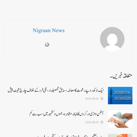
Nigraan News
متعلقہ خبریں۔
ایک لاکھ روپے رشوت کا معاملہ،سابق تحصیلدار، نجی فرد کے خلاف چارج شیٹ پیش
2026-08-01
آنگن واڑی ورکروں کا ماہانہ مشاہرہ، جموں و کشمیر میں سب سے کم
2026-08-01