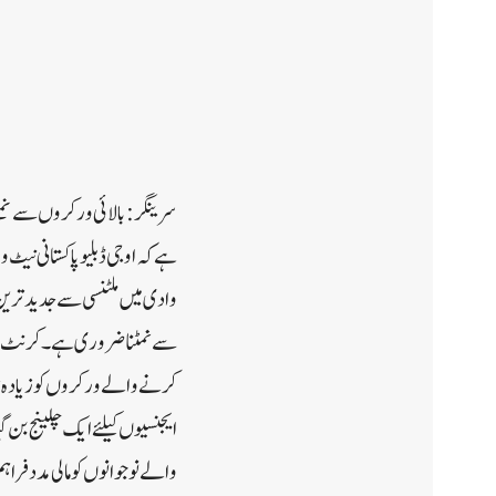
سرینگر:بالائی ورکروں سے نمٹنے
ہے کہ او جی ڈبلیو پاکستانی نیٹ
کرنے والے ورکروں کو زیادہ خط
ایجنسیوں کیلئے ایک چلینج بن گی
والے نوجوانوں کو مالی مدد فر