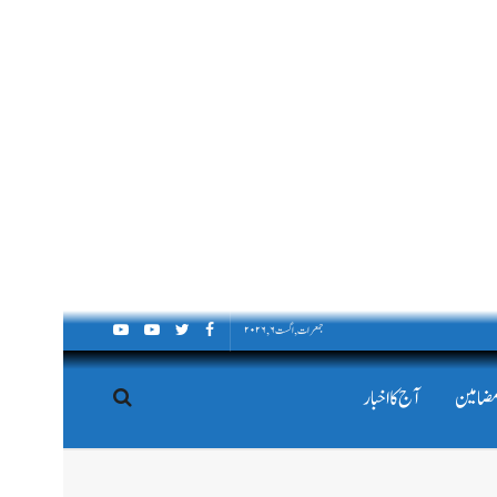
جمعرات, اگست ۶, ۲۰۲۶
مضامین
آج کا اخبار