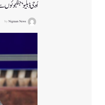
اُو جی ڈبلیو‘ جنگجوئوں 
by
Nigraan News