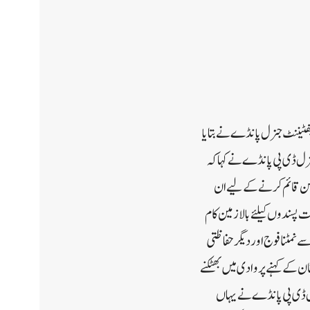
یفٹیننٹ جنرل پانڈے نے بتایا
 جنرل ڈی پی پانڈے نے کہا کہ
کا حصہ ہے۔ وادی میں امن قائم کرنے کے لیے ان
فٹیننٹ پانڈے نے عسکریت پسندوں کیلئے بالا زمین کام
نمٹنا فوج اور دیگر حفاظتی
ان کے کہنے پر وادی میں بھٹکنے
نرل ڈی پی پانڈے نے یہاں