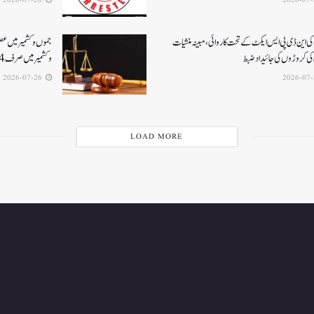
2026-07-26
ی این ڈی پی ایس ایکٹ کے تحت کاروائی، مبینہ منشیات
جموں و کشمیر میں ع
ی کروڑوں کی جائیداد ضبط
و کشمیر میں صرف 4 فاسٹ ٹریک سپیشل عدالتیں فعال
2026-07-26
LOAD MORE