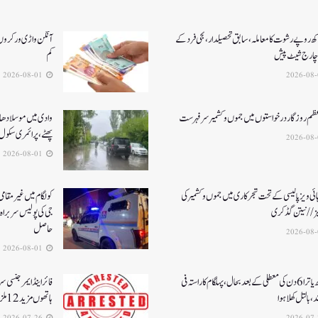
کھ روپے رشوت کا معاملہ،سابق تحصیلدار، نجی فرد کے
آنگن واڑی ورکروں ک
چارج شیٹ پیش
کم
2026-08-01
عظم روزگار درخواستوں میں جموں و کشمیر سرفہرست
وادی میں موسلادھار
پھٹے، پرائمری سکول 
2026-08-01
ئی ویز پالیسی کے تحت شجرکاری میں جموں و کشمیر کی
یز// نیتن گڈکری
جی کی پولیس سربراہ 
حاصل
2026-08-01
امرناتھ یاترا 6دن کی معطلی کے بعد بحال،پہلگام کا راستہ فی
فائر اینڈ ایمرجنسی 
د، بالتل کھلا ہوا
ہاتھوں مزید 12 ملزمان گرفتار