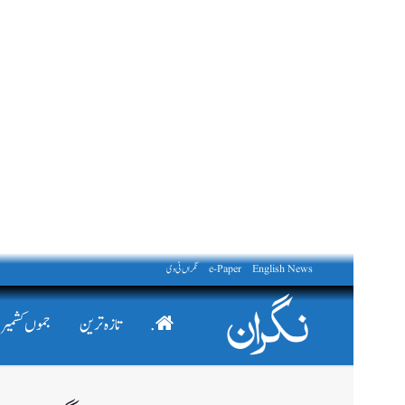
English News
e-Paper
نگراں ٹی وی
.
تازہ ترین
جموں کشمیر