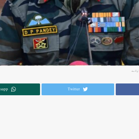
ری:پانڈے
sapp
Twitter