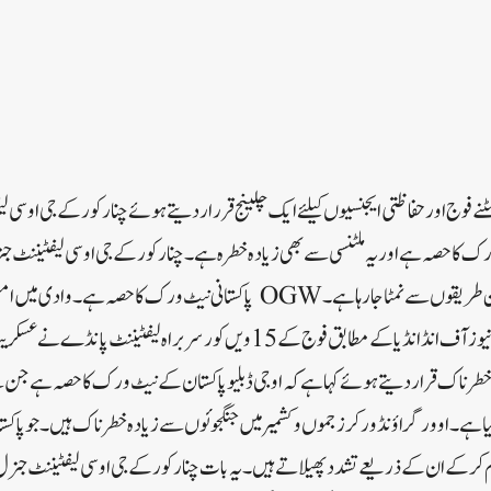
 فوج اور حفاظتی ایجنسیوں کیلئے ایک چلینج قرراردیتے ہوئے چنار کور کے جی او سی ل
 ورک کا حصہ ہے اور یہ ملٹنسی سے بھی زیادہ خطرہ ہے ۔ چنار کور کے جی او سی لیفٹیننٹ
وادی میں ملٹنسی سے جدید ترین طریقوں سے نمٹا جا رہا ہے۔ OGW پاکستانی نیٹ ورک 
سے نمٹنا ضروری ہے۔کرنٹ نیوز آف انڈانڈیا کے مطابق فوج کے 15ویں کور سربراہ لی
رناک قراردیتے ہوئے کہا ہے کہ او جی ڈبلیو پاکستان کے نیٹ ورک کا حصہ ہے جن سے 
ا ہے ۔ اوور گراؤنڈ ورکرز جموں و کشمیر میں جنگجوئوں سے زیادہ خطرناک ہیں۔ جو پاکست
اہم کرکے ان کے ذریعے تشدد پھیلاتے ہیں۔ یہ بات چنار کور کے جی او سی لیفٹیننٹ ج