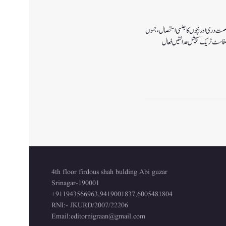
صمت دری اور بچوں کا جنسی استحصال،جموں
4th floor firdous shah bulding Abi guzar
Srinagar-190001
+911943566963,9419001837,6005481804
RNI:- JKURD/2007/22206
Email:
editornigraan@gmail.com