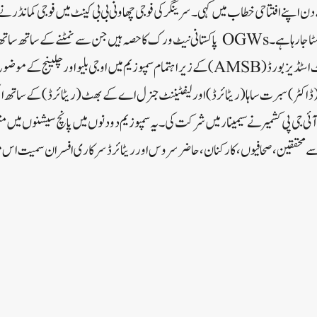
ے دن اپنے افتتاحی خطاب میں کہی۔سرینگر کی فوجی چھاونی بی بی کینٹ میں فوجی کمانڈر ن
پسندی سے متحرک انداز میں نمٹا جا رہا ہے۔ OGWs پاکستانی نیٹ ورک کا حصہ ہیں جن سے نمٹ
کی ضرورت ہے۔ آرمی مینجمنٹ اسٹڈیز بورڈ (AMSB) کے زیر اہتمام سمپوزیم میں او جی بلیوا
 (ڈاکٹر) سبرت ساہا (ریٹائرڈ) اور لیفٹیننٹ جنرل اے کے بھٹ (ریٹائرڈ) کے ساتھ اسپی
آئی جی پی کشمیر نے سیمینار میں شرکت کی۔یہ سمپوزیم دو دنوں میں پانچ سیشنوں میں منع
ہر سے محققین، صحافیوں، کارکنان، حاضر سروس اور ریٹائرڈ سرکاری افسران سمیت ا