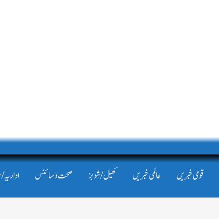
قومی خبریں
عالمی خبریں
کھیل/شوبز
صحت و سائنس
اداریہ/ 