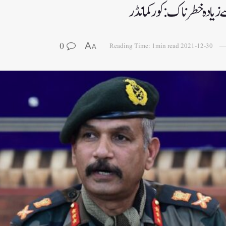
سے زیادہ خطرناک: کور کمانڈر
0
A
Reading Time: 1min read
2021-12-30
A