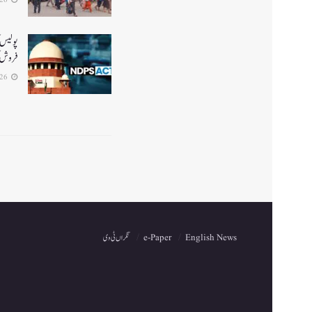
2026-07-26
پولیس ک
فروش ک
2026-07-26
English News
e-Paper
نگراں ٹی وی