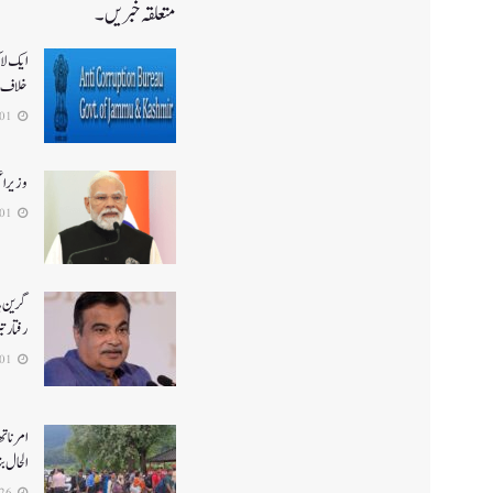
متعلقہ خبریں۔
ایک لا
خلاف 
2026-08-01
وزیر ا
2026-08-01
گرین ہا
رفتار ت
2026-08-01
الحال بن