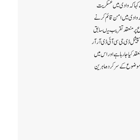
ے کہا کہ وادی میں عسکریت
نے کے ساتھ ساتھ وادی میں امن قائم کرنے
ور چلینج کے موضوع پر منعقد تقریب میںسابق
شل ڈی جی سی آئی ڈی آر آر
قد کیا جا رہا ہے اور اس میں
س موضوع کے سرکردہ ماہرین