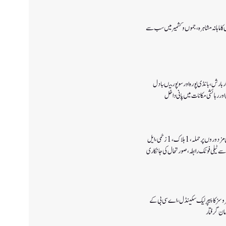
ا ماہانہ مشاہرہ، جموں و کشمیر میں سب سے
 بارش،بانڈی پورہ اور سوپور میںبادل
اور رہائشی مکانات میں پانی داخل
کولگام میں غیر مقامی مزدوروں پر حملہ،1ہلاک،1زخمی،ایل
سے ٹیلی فونک رابطہ، صورتحال کی جانکاری
سروسز کا پیپر لیک سکینڈل،اے سی بی کے