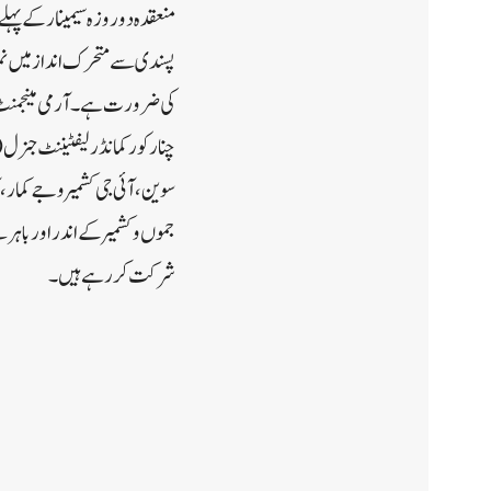
منعقدہ دو روزہ سیمینار کے پہل
چنار کور کمانڈر لیفٹیننٹ جنرل
سوین، آئی جی کشمیر وجے کمار، 
جموں و کشمیر کے اندر اور با
شرکت کر رہے ہیں۔