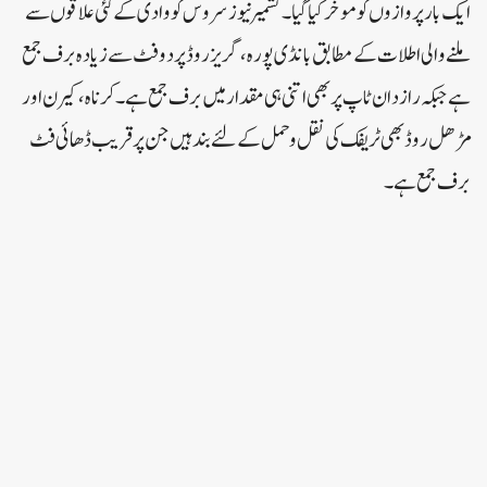
ایک بار پروازوں کو موخر کیا گیا۔کشمیر نیوز سروس کو وادی کے کئی علاقوں سے
ملنے والی اطلات کے مطابق بانڈی پورہ،گریز روڈ پر دو فٹ سے زیادہ برف جمع
ہے جبکہ رازدان ٹاپ پر بھی اتنی ہی مقدار میں برف جمع ہے۔کرناہ، کیرن اور
مڑھل روڈ بھی ٹریفک کی نقل و حمل کے لئے بند ہیں جن پر قریب ڈھائی فٹ
برف جمع ہے۔