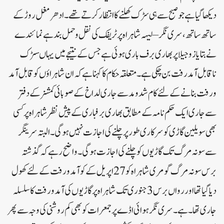
دیکھا گیا ہے جو صبح سے ہی سڑک کھلنے کا انتظار کرتے تھے۔ادھرمغل روڑ کے
ساتھ ساتھ، سری نگر – لیہہ شاہراہ پر ٹریفک کی نقل و حمل بند ہے نمائندے
نے بتایا زوجیلا پر بھاری برف باری ہوئی ہے جس کے نتیجے میں یہاںسڑک
ناقابل آمد رفت بن چکی ہے۔متعلقہ حکام کا کہنا ہے کہ ان شاہراؤں کو قابل آمد
و رفت بنانے کے لئے کام شد ومد سے جاری لداخ کے صوبائی کمشنر کے دفتر
سے جاری ایک حکم نامہ کے مطابق بھاری برفباری کے پیش نظر شاہراہ پر کسی
بھی سویلین گاڑی کو سرکاری طور پر چلنے کی اجازت نہیں ہوگی۔ البتہ سرینگر
سے سونہ مرگ تک گاڑیوں کو چلنے کی اجازت ہوگی۔واضح رہے کہ گذشتہ
برس سونہ مرگ گومری شاہراہ کو 27اپریل کے کو آمدورفت کے لئے کھول
دیا گیا تھا اور رواں برس 3جنوری تک شاہراہ پر گاڑیوں کی آمدورفت کا سلسلہ
جاری تھا۔ہے۔سری نگر ہوائی اڈے پر جمعرات کو بھی کم روشنی کی وجہ سے پھر