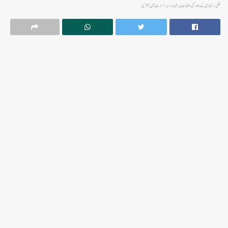
ہلکی برفباری کے بعد کئی مقامات پر شبانہ درجہ حرارت میں بہتری