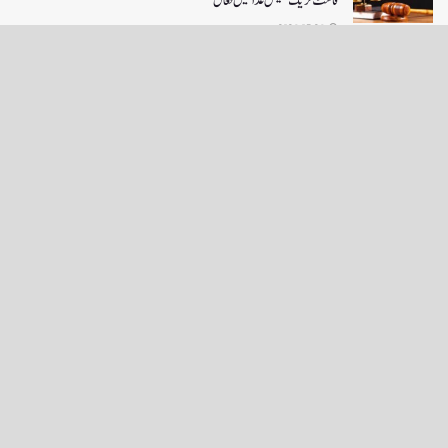
فاسٹ ٹریک سپیشل عدالتیں فعال
2026-07-26
LOAD MORE
English News
e-Paper
نگراں ٹی وی
4th floor firdous shah bulding Abi guzar Srinagar-190001
+911943566963,9419001837,6005481804 RNI:- JKURD/2007/22206
Email:
editornigraan@gmail.com
.
GITS
-
Copyright Daily Nigraan
© Designed by