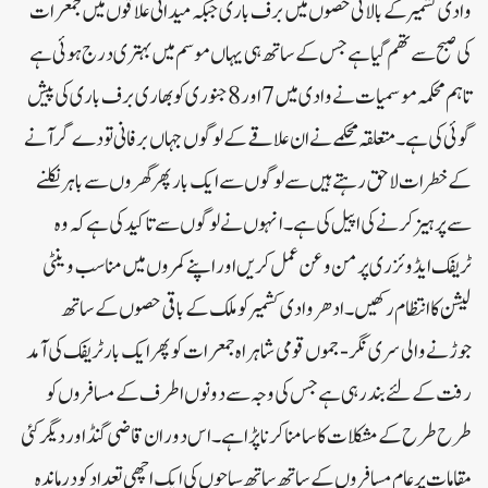
وادی کشمیر کے بالائی حصوں میں برف باری جبکہ میدانی علاقوں میں جمعرات
کی صبح سے تھم گیا ہے جس کے ساتھ ہی یہاں موسم میں بہتری درج ہوئی ہے
تاہم محکمہ موسمیات نے وادی میں7 اور 8 جنوری کو بھاری برف باری کی پیش
گوئی کی ہے۔متعلقہ محکمے نے ان علاقے کے لوگوں جہاں برفانی تودے گر آنے
کے خطرات لاحق رہتے ہیں سے لوگوں سے ایک بار پھر گھروں سے باہر نکلنے
سے پرہیز کرنے کی اپیل کی ہے۔انہوں نے لوگوں سے تاکید کی ہے کہ وہ
ٹریفک ایڈوئزری پر من و عن عمل کریں اور اپنے کمروں میں مناسب وینٹی
لیشن کا انتظام رکھیں۔ادھر وادی کشمیر کو ملک کے باقی حصوں کے ساتھ
جوڑنے والی سری نگر- جموں قومی شاہراہ جمعرات کو پھر ایک بار ٹریفک کی آمد
رفت کے لئے بند رہی ہے جس کی وجہ سے دونوں اطرف کے مسافروں کو
طرح طرح کے مشکلات کا سامنا کرنا پڑا ہے ۔اس دوران قاضی گنڈ اوردیگر کئی
مقامات پر عام مسافروں کے ساتھ ساتھ سیاحوں کی ایک اچھی تعداد کو درماندہ