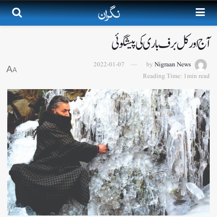
آج اور کل برف باری کی پیشگوئی
2022-01-07
by
Nigraan News
A
A
Reading Time: 1min read