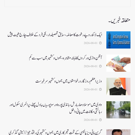
متعلقہ خبریں۔
ایک لاکھ روپے رشوت کا معاملہ،سابق تحصیلدار، نجی فرد کے خلاف چارج شیٹ پیش
2026-08-01
آنگن واڑی ورکروں کا ماہانہ مشاہرہ، جموں و کشمیر میں سب سے کم
2026-08-01
وزیر اعظم روزگار درخواستوں میں جموں و کشمیر سرفہرست
2026-08-01
وادی میں موسلادھار بارش،بانڈی پورہ اور سوپور میںبادل پھٹے، پرائمری سکول اور
رہائشی مکانات میں پانی داخل
2026-08-01
گرین ہائی ویز پالیسی کے تحت شجرکاری میں جموں و کشمیر کی رفتار تیز// نیتن گڈکری