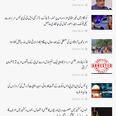
2026-08-01
کولگام میں غیر مقامی مزدوروں پر حملہ،1ہلاک،1زخمی،ایل جی کی پولیس سربراہ سے
ٹیلی فونک رابطہ، صورتحال کی جانکاری حاصل
2026-08-01
امرناتھ یاترا 6دن کی معطلی کے بعد بحال،پہلگام کا راستہ فی الحال بند، بالتل کھلا ہوا
2026-07-26
فائر اینڈ ایمرجنسی سروسز کا پیپر لیک سکینڈل،اے سی بی کے ہاتھوں مزید 12 ملزمان
گرفتار
2026-07-26
پولیس کی این ڈی پی ایس ایکٹ کے تحت کاروائی، مبینہ منشیات فروش کی کروڑوں کی
جائیداد ضبط
2026-07-26
جموں و کشمیر میں عصمت دری اور بچوں کا جنسی استحصال،جموں و کشمیر میں صرف 4