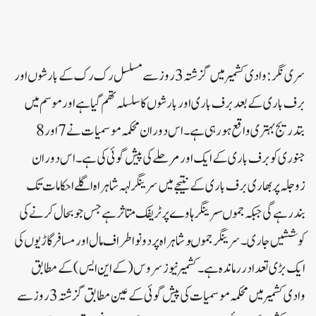
سری نگر:وادی کشمیر میں گزشتہ3روز سے مسلسل رک رک کے بارشوں اور
برف باری کے بعدبرف باری اور بارشوں کا سلسلہ تھم گیا ہے اور موسم میں
بتدریج بہتری واقع ہورہی ہے۔اس دوران محکمہ موسمیات نے7 اور8
جنوری کو برف باری کے ایک اور مرحلے کی پیش گوئی کی ہے۔اس دورا ن
زوجلہ پر بھاری برف باری کے نتیجے میں سرینگر لہہ شاہراہ اگلے احکامات تک
بندرہے گی جبکہ جموںسرینگر ہاوے پر ٹریفک متاثرہے جس جو بحال کرنے کی
کوششیں جاری۔سرینگر جموںو شاہراہ پر دونو اطراف مال اور مسافر گاڑیوں کی
ایک بڑی تعدادررماندہ ہے۔کشمیر نیوز سروس ( کے این ایس ) کے مطابق
وادی کشمیر میں محکمہ موسمیات کی پیش گوئی کے عین مطابق گزشتہ 3روزسے