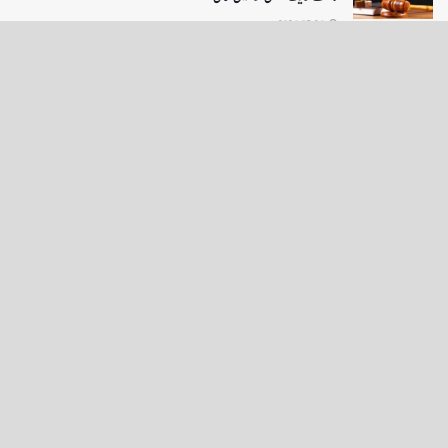
2026-07-26
LOAD MORE
English News
e-Paper
نگراں ٹی وی
4th floor firdous shah bulding Abi guzar Srinagar-190001
+911943566963,9419001837,6005481804 RNI:- JKURD/2007/22206
Email:
editornigraan@gmail.com
.
GITS
-
Copyright Daily Nigraan
© Designed by