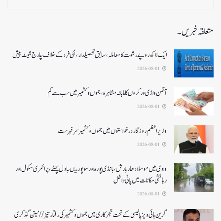
متعلقہ خبریں۔
ایک لاکھ روپے رشوت کا معاملہ،سابق تحصیلدار، نجی فرد کے خلاف چارج شیٹ پیش
2026-08-01
آنگن واڑی ورکروں کا ماہانہ مشاہرہ، جموں و کشمیر میں سب سے کم
2026-08-01
وزیر اعظم روزگار درخواستوں میں جموں و کشمیر سرفہرست
2026-08-01
وادی میں موسلادھار بارش،بانڈی پورہ اور سوپور میںبادل پھٹے، پرائمری سکول اور
رہائشی مکانات میں پانی داخل
2026-08-01
گرین ہائی ویز پالیسی کے تحت شجرکاری میں جموں و کشمیر کی رفتار تیز// نیتن گڈکری