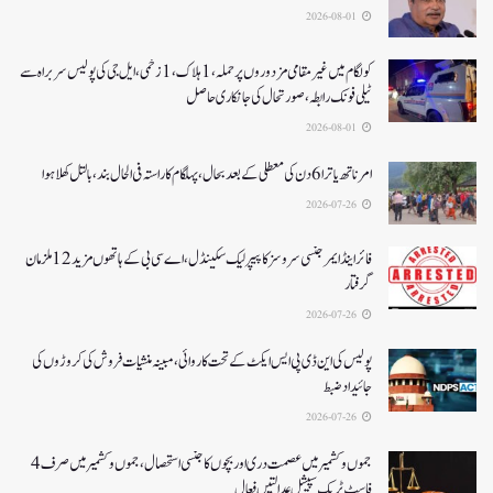
2026-08-01
کولگام میں غیر مقامی مزدوروں پر حملہ،1ہلاک،1زخمی،ایل جی کی پولیس سربراہ سے
ٹیلی فونک رابطہ، صورتحال کی جانکاری حاصل
2026-08-01
امرناتھ یاترا 6دن کی معطلی کے بعد بحال،پہلگام کا راستہ فی الحال بند، بالتل کھلا ہوا
2026-07-26
فائر اینڈ ایمرجنسی سروسز کا پیپر لیک سکینڈل،اے سی بی کے ہاتھوں مزید 12 ملزمان
گرفتار
2026-07-26
پولیس کی این ڈی پی ایس ایکٹ کے تحت کاروائی، مبینہ منشیات فروش کی کروڑوں کی
جائیداد ضبط
2026-07-26
جموں و کشمیر میں عصمت دری اور بچوں کا جنسی استحصال،جموں و کشمیر میں صرف 4
فاسٹ ٹریک سپیشل عدالتیں فعال