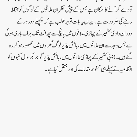
تودے گر آنے کا امکان ہے جس کے پیش نظر ان علاقوں کے لوگوں کو محتاط
رہنے کی ضرورت ہے۔یہاں یہ بات توجہ طلب ہے کہ پچھلے دو روز کے
دوران وادی کشمیر کے پہاڑی علاقوں میں پانچ سے چھ فٹ تک برف باری ہوئی
ہے جس وجہ سے ان علاقوں میں رہائش پذیر لوگ گھروں میں محصور ہو کررہ
گئے ہیں۔جنوبی کشمیر کے پہاڑی علاقوں میں رہائش پذیر گوجر بکروال کنبوں کو
انتظامیہ نے پہلے ہی محفوظ مقامات کی اور منتقل کیا ہے۔