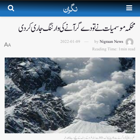
محکمہ موسمیات نے تودے گر آنے کی وارننگ جاری کردی
2022-01-09
by
Nigraan News
A
A
Reading Time: 1min read
سکم : برفانی تودہ گرنے سے 6 سیاح ہلاک، 80 سے زائد افراد کے برف کے نیچے دبنے کا خدشہ