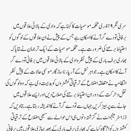
سری نگر۹ جنوری محکمہ موسمیات کا کہنا ہے کہ وادی کے بالائی علاقوں میں
برفانی تودے گر آنے کا امکان ہے جس کے پیش نے ان علاقوں کے لوگوں کو
احتیاط برتنے کی ضرورت ہے۔محکمہ موسمیات کے ایک ترجمان نے بتایا کہ
بھاری برف باری کے پیش نظر وادی کے بالائی علاقوں میں برفانی تودے گر
آنے کا امکان ہے۔جواہر ٹنل کے آر پار ناساز گار موسمی حالات کے پیش نظر
انتظامیہ نے متعلقہ اضلاع کے ترقیاتی کمشنروں کو ہدایت دی ہے کہ وہ لوگوں کی
نقل وحرکت کے دوران احتیاط برتنے کی صلاح دیں اور ایسے علاقوں میں
جانے سے پرہیز کریں جہاں سے تودے گر آنے کا اندیشہ رہتا ہے۔بتادیں کہ
ڈزاسٹر مینجمنٹ نے گزشتہ دنوں ہی اس حوالے سے سبھی اضلاع کے ترقیاتی
کمشنروں کو ا?گاہ کیا ہے کہ بھاری برف باری کے بعد پہاڑی علاقوں میں برفانی