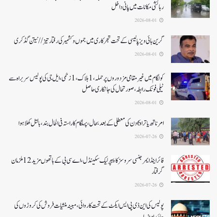
رہائشی مکانات میں پانی داخل
2026-08-01
گرین ہائی ویز پالیسی کے تحت شجرکاری میں جموں و کشمیر کی رفتار تیز// نیتن گڈکری
2026-08-01
کولگام میں غیر مقامی مزدوروں پر حملہ،1ہلاک،1زخمی،ایل جی کی پولیس سربراہ سے
ٹیلی فونک رابطہ، صورتحال کی جانکاری حاصل
2026-08-01
امرناتھ یاترا 6دن کی معطلی کے بعد بحال،پہلگام کا راستہ فی الحال بند، بالتل کھلا ہوا
2026-07-26
فائر اینڈ ایمرجنسی سروسز کا پیپر لیک سکینڈل،اے سی بی کے ہاتھوں مزید 12 ملزمان
گرفتار
2026-07-26
پولیس کی این ڈی پی ایس ایکٹ کے تحت کاروائی، مبینہ منشیات فروش کی کروڑوں کی
جائیداد ضبط