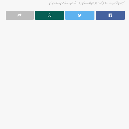
ضلع ترقیاتی کمشنر پلوامہ نے ڈسٹرکٹ ہسپتال کا اَچانک دورہ کیا مریضوں کو دی جانے والی سہولیات کا معائینہ کیا