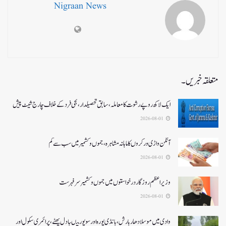
Nigraan News
متعلقہ خبریں۔
ایک لاکھ روپے رشوت کا معاملہ،سابق تحصیلدار، نجی فرد کے خلاف چارج شیٹ پیش
2026-08-01
آنگن واڑی ورکروں کا ماہانہ مشاہرہ، جموں و کشمیر میں سب سے کم
2026-08-01
وزیر اعظم روزگار درخواستوں میں جموں و کشمیر سرفہرست
2026-08-01
وادی میں موسلادھار بارش،بانڈی پورہ اور سوپور میںبادل پھٹے، پرائمری سکول اور