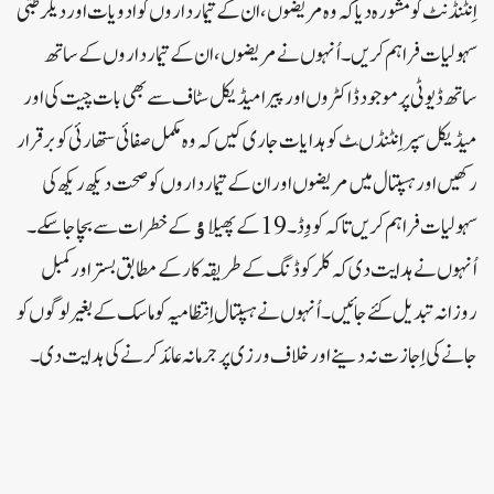
اِنٹنڈنٹ کو مشورہ دیا کہ وہ مریضوں ، ان کے تیمارداروں کو ادویات اور دیگر طبی
سہولیات فراہم کریں ۔اُنہوں نے مریضوں ، ان کے تیمارداروں کے ساتھ
ساتھ ڈیوٹی پر موجود ڈاکٹروں اور پیرا میڈیکل سٹاف سے بھی بات چیت کی اور
میڈیکل سپر اِنٹنڈںٹ کو ہدایات جاری کیں کہ وہ مکمل صفائی ستھارئی کو برقرار
رکھیں اور ہسپتال میں مریضوں اور ان کے تیمارداروں کو صحت دیکھ ریکھ کی
سہولیات فراہم کریں تاکہ کووِڈ۔19 کے پھیلاﺅکے خطرات سے بچاجاسکے۔
اُنہوں نے ہدایت دی کہ کلر کوڈنگ کے طریقہ کار کے مطابق بستر اور کمبل
روزانہ تبدیل کئے جائیں۔اُنہوں نے ہسپتا ل اِنتظامیہ کو ماسک کے بغیر لوگوں کو
جانے کی اِجازت نہ دینے اور خلاف ورزی پر جرمانہ عائد کرنے کی ہدایت دی۔