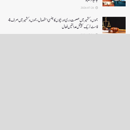
2026-07-26
جموں و کشمیر میں عصمت دری اور بچوں کا جنسی استحصال،جموں و کشمیر میں صرف 4
فاسٹ ٹریک سپیشل عدالتیں فعال
2026-07-26
LOAD MORE
English News
e-Paper
نگراں ٹی وی
4th floor firdous shah bulding Abi guzar Srinagar-190001
+911943566963,9419001837,6005481804 RNI:- JKURD/2007/22206
Email:
editornigraan@gmail.com