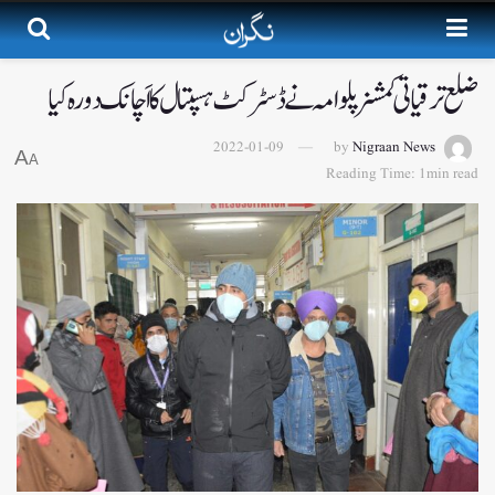
ضلع ترقیاتی کمشنر پلوامہ نے ڈسٹرکٹ ہسپتال کا اَچانک دورہ کیا
2022-01-09
by
Nigraan News
A
A
Reading Time: 1min read