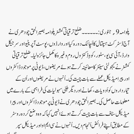
پلوامہ9؍جنوری:۔۔۔۔۔۔ ضلع ترقیاتی کمشنر پلوامہ بصیر الحق چودھری نے
آج ڈسٹرکٹ ہسپتال کا اَچانک دورہ کیا اور وارڈوں ، پوسٹ آپریٹیواور سرجیکل
وارڈ،آئی سی یو ، سٹور ، کووِڈ کنٹرول روم وغیرہ کا مکمل جائزہ لیا۔ضلع ترقیاتی
کمشنر نے کیجولٹی سینٹر کا معائینہ کرتے ہوئے مریضوں ،ڈیوٹی پر موجود ڈاکٹر وں
اور پیرا میڈیکل عملے سے بات چیت کی ۔اُنہوں نے مریضوں اور اُن کے
تیمارداروں کو اَدویات ، کھانے اور دیگر طبی سہولیات کی فراہمی کے بارے میں
معلومات حاصل کی۔بصیر الحق چودھری نے ڈیوٹی پر موجود ڈاکٹروں اور پیرا
میڈیکل سٹاف سے بات چیت کرتے ہوئے انہیں کہا کہ وہ وضع کردہ روسٹر
کے مطابق اَپنے فرائض اَنجام دیں۔اُنہوں نے سی ایم او اور میڈیکل سپر