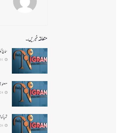
متعلقہ خبریں۔
سماج ک
2026-08-01
مصنوعی 
2026-07-24
تمباکو
2026-06-26