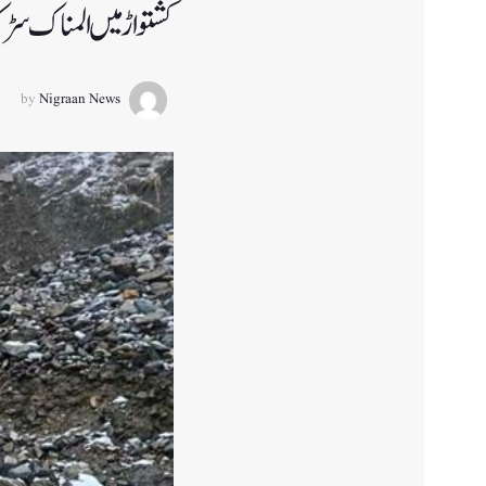
کشتواڑ میں المناک سڑک حادثہ 6 ا
by
Nigraan News