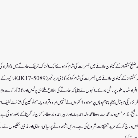
سری نگر، 3 فروری : جموں و
ایک آفیسر نے یو این آئی اردوکو بتایا کہ کشتواڑ
جاگری جس وجہ سے اس میں سوار چھ افراد شدید طو
خاطر نزدیکی ہسپتال پہنچایا تاہم وہاں پر موجود ڈاکٹروں نے اُنہیں مردہ قرار دیا۔ مہلوکین کی شناخت لطیف
در شیخ ، غلام حسن ولد محمد بٹ، عطا محمد ولد احمد بٹ اور زبیر احمد ولد عطا ساکنان نرگرینا کے بطور ہو
1کے تحت ایک کیس درج کرکے مزید تحقیقات شروع کی ہے۔ دریں اثنا حادثے پر سیاسی ، سماجی اور مذہبی تنظیموں نے