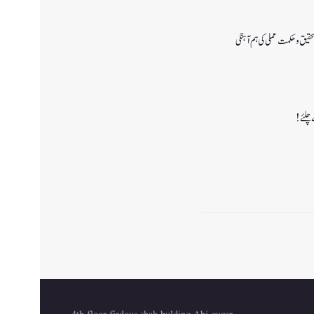
قیق و حکمت عملی کی ہم آہنگی
 چلئے!