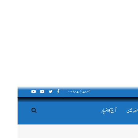
جمعرات, اگست ۶, ۲۰۲۶
مضامین
آج کا اخبار