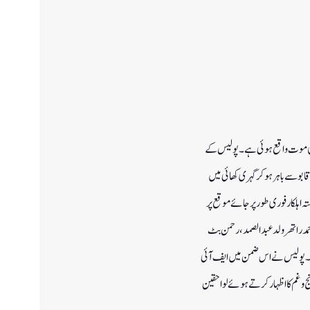
کشمیر کے ضلع کشتواڑ کے کیشون علاقے میں جمعرات کی شام کو ہوئے ایک المناک ٹریفک حادثے میں 6 افراد کی موت واقع ہوئی ہے۔ پولیس کے
 کے کیشون علاقے میں جمعرات کی شام کو ایکو گاڑی زیر نمبر (JK17-5089) ڈرائیور کے قابو سے باہر ہو کر گہری کھائی میں
رپر زخمی ہوئے۔ انہوں نے بتایا کہ حادثے کی اطلاع ملتے ہی پولیس اور 26آر آر سے وابستہ اہلکار فوری طورپر جائے موقع پر
 احمد راتھر ولد عبدالصمد، رحمن بٹ
ئی ہے۔ پولیس نے اس ضمن میں ایف آئی
 رنج وغم کا اظہا رکرتے ہوئے لواحقین