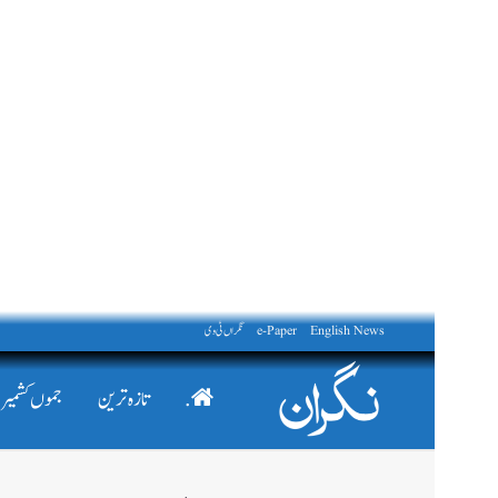
English News
e-Paper
نگراں ٹی وی
.
تازہ ترین
جموں کشمیر