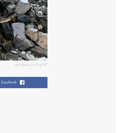
کشتواڑ میں المناک سڑک حادثہ 6 افراد از جان
Facebook