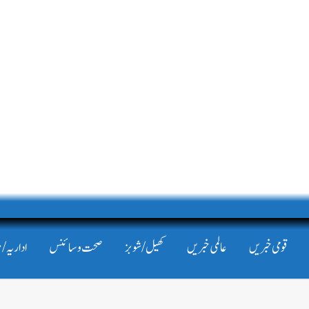
قومی خبریں
عالمی خبریں
کھیل/شوبز
صحت و سائنس
اداریہ/ 