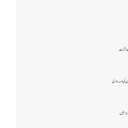
ے اثرات
ن کی ذمہ داری
 نہ بنیں