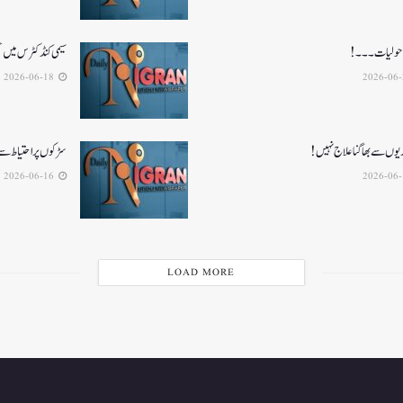
ہ ماحولیات۔۔۔!
سیمی کنڈکٹرس میں تح
2026-06-18
یوں سے بھاگنا علاج نہیں!
سڑکوں پر احتیاط سے
2026-06-16
LOAD MORE