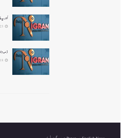
اُور ی
2026-06-23
ذمہ دار
2026-06-18