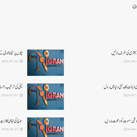
و بہتری کی طرف لائیں
بچوں پر ٹیکنالوجی ک
2026-07-26
ذہانت کا بدلتی دنیا میں رول
نیکی کی ترغیب: انسا
2026-07-01
 نوشی: موت کو دعوت نہ دیں
سماج کی تباہی کا ذریعہ
2026-06-25