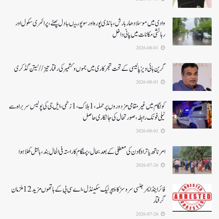
وادی میں موسلادھار بارش،بانڈی پورہ اور سوپور میںبادل پھٹے، پرائمری سکول اور
رہائشی مکانات میں پانی داخل
2026-08-01
گرین ہائی ویز پالیسی کے تحت شجرکاری میں جموں و کشمیر کی رفتار تیز// نیتن گڈکری
2026-08-01
کولگام میں غیر مقامی مزدوروں پر حملہ،1ہلاک،1زخمی،ایل جی کی پولیس سربراہ سے
ٹیلی فونک رابطہ، صورتحال کی جانکاری حاصل
2026-08-01
امرناتھ یاترا 6دن کی معطلی کے بعد بحال،پہلگام کا راستہ فی الحال بند، بالتل کھلا ہوا
2026-07-26
فائر اینڈ ایمرجنسی سروسز کا پیپر لیک سکینڈل،اے سی بی کے ہاتھوں مزید 12 ملزمان
گرفتار
2026-07-26