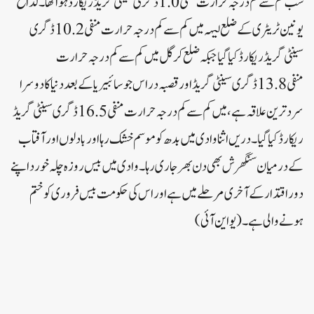
شب کم سے کم درجہ حرارت منفی1.0 ڈگری سینٹی گریڈ ریکارڈ ہوا تھا۔لداخ
یونین ٹریٹری کے ضلع لیہہ میں کم سے کم درجہ حرارت منفی10.2 ڈگری
سینٹی گریڈ ریکارڈ کیا گیا جبکہ ضلع کرگل میں کم سے کم درجہ حرارت
منفی13.8 ڈگری سینٹی گریڈ اور قصبہ دراس جو سائبیریا کے بعد دنیا کا دوسرا
سرد ترین علاقہ ہے، میں کم سے کم درجہ حرارت منفی16.5 ڈگری سینٹی گریڈ
ریکارڈ کیا گیا۔دریں اثنا وادی میں بدھ کو موسم خشک رہا اور بادلوں اور آفتاب
کے درمیان سنگھرش بھی دن بھر جاری رہا۔وادی میں بیس روزہ چلہ خورد اپنے
دور اقتدار کے آخری مرحلے میں ہے اور اس کی حکومت بیس فروری کو ختم
ہونے والی ہے۔ (یو این آئی)