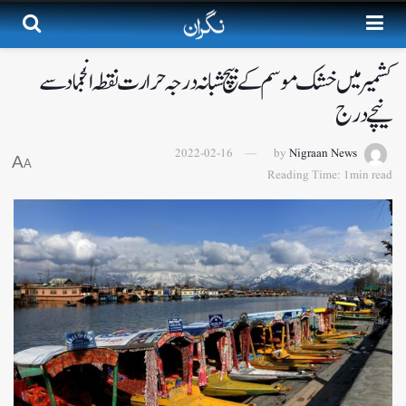
کشمیر میں خشک موسم کے بیچ شبانہ درجہ حرارت نقطہ انجماد سے
نیچے درج
2022-02-16
by
Nigraan News
A
A
Reading Time: 1min read