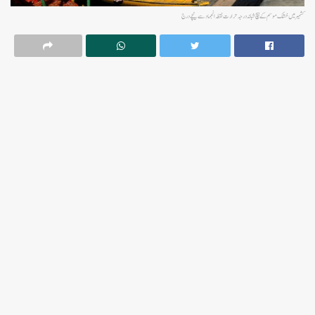
کشمیر میں خشک موسم کے بیچ شبانہ درجہ حرارت نقطہ انجماد سے نیچے درج