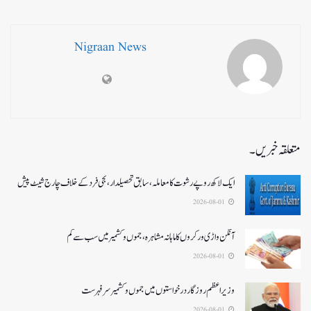
Nigraan News
متعلقہ خبریں۔
ایک لاکھ روپے رشوت کا معاملہ،سابق تحصیلدار، نجی فرد کے خلاف چارج شیٹ پیش
2026-08-01
آنگن واڑی ورکروں کا ماہانہ مشاہرہ، جموں و کشمیر میں سب سے کم
2026-08-01
وزیر اعظم روزگار درخواستوں میں جموں و کشمیر سرفہرست
2026-08-01