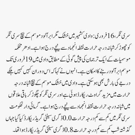
سری نگر،16 فروری:وادی کشمیر میں خشک مگر ابر آلود موسم کے بیچ سری نگر
کو چھوڑ کر شبانہ درجہ حرارت نقطہ انجماد سے نیچے درج ہوا ہے۔ادھر محکمہ
موسمیات کے ایک ترجمان کی پیش گوئی کے مطابق وادی میں 19 فروری تک
موسم ابر آلود رہنے کا امکان ہے۔انہوں نے کہا کہ اس دوران کہیں کہیں ہلکے
درجے کی بارش بھی ہوسکتی ہے۔وادی میں خشک موسم کے بیچ شبانہ درجہ
حرارت میں مزید گراوٹ ریکارڈ ہوئی ہے اور سری نگر کو چگوڑ کر باقی علاقوں
میں شبانہ درجہ حرارت نقطہ انجماد سے نیچے درج ہوا ہے۔گرمائی دارلحکومت
سری نگر میں کم سے کم درجہ حرارت 0.0 ڈگری سینٹی گریڈ ریکارڈ کیا گیا جہاں
گذشتہ شب کم سے کم درجہ حرارت 0.8 ڈگری سینٹی گریڈ ریکارڈ ہوا تھا۔