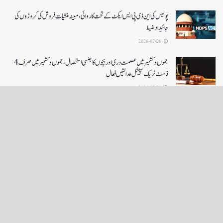
پولیس کی این ڈی پی ایس ایکٹ کے تحت کاروائی، مبینہ منشیات فروش کی کروڑوں کی
جائیداد ضبط
2026-07-26
جموں و کشمیر میں عصمت دری اور بچوں کا جنسی استحصال،جموں و کشمیر میں صرف 4
فاسٹ ٹریک سپیشل عدالتیں فعال
2026-07-26
LOAD MORE
English News
e-Paper
نگراں ٹی وی
4th floor firdous shah bulding Abi guzar Srinagar-190001