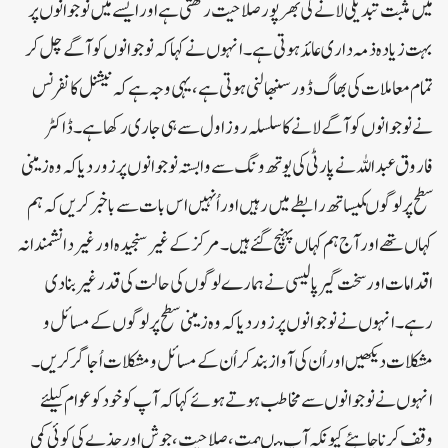
میں مثبت تبدیلی لانے کی بھرپور صلاحیت رکھتی ہے اور ایسے میں نوجوانوں پر
بہت زیادہ ذمہ داری عائد ہوتی ہے۔ انہوں نے کہاکہ نوجوانوں کو آگے چل کر
تمام معاملات کی بھاگ ڈور سنبھالنی ہوتی ہے ، یہی وجہ ہے کہ نیشنل کانفرنس
نے نوجوانوں کو آگے لانے کا سلسلہ روز اول سے ہی جاری رکھا ہے۔ ڈاکٹر
فاروق عبداللہ نے پارٹی کی یوتھ ونگ سے وابستہ نوجوانوں پر زور دیا کہ وہ زمینی
سطح پر لوگوںکیساتھ رابطے میں رہیں اور اُنہیں اس بات سے باخبر کریں کہ ہم
کہاں تھے اور آج ہم کہاں پہنچ گئے ہیں۔ مرکز کے غیر سنجیدہ اور غیر دانشمندانہ
اقدامات اور سخت گیر پالیسی نے ہمارے لوگوں کی حالت کی قدر غیر بنا دی
رہے۔ انہوں نے نوجوانوں پر زور دیا کہ وہ زمینی سطح پر لوگوں کے مسائل و
مشکلات دیکھیں اور اُن کی آواز بند کر اُن کے مسائل و مشکلات اُجاگر کریں۔
انہوں نے نوجوانوں سے مخاطب ہوتے ہوئے کہا کہ آپ کو خود کو عوام کیلئے
وقف کرنا چاہئے کیونکہ آپ میںہمت، صلاحیت ، جوش اور جذبے کی کوئی کمی