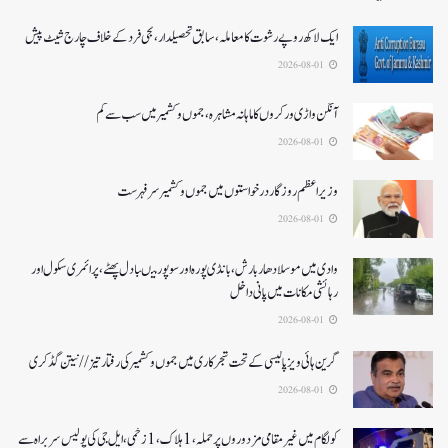
ایک لاکھ روپے رشوت کا معاملہ،سابق تحصیلدار، نجی فرد کے خلاف چارج شیٹ پیش
2026-08-01
آنگن واڑی ورکروں کا ماہانہ مشاہرہ، جموں و کشمیر میں سب سے کم
2026-08-01
وزیر اعظم روزگار درخواستوں میں جموں و کشمیر سرفہرست
2026-08-01
وادی میں موسلادھار بارش،بانڈی پورہ اور سوپور میںبادل پھٹے، پرائمری سکول اور
رہائشی مکانات میں پانی داخل
2026-08-01
گرین ہائی ویز پالیسی کے تحت شجرکاری میں جموں و کشمیر کی رفتار تیز// نیتن گڈکری
2026-08-01
کولگام میں غیر مقامی مزدوروں پر حملہ،1ہلاک،1زخمی،ایل جی کی پولیس سربراہ سے