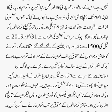
نہیں ہے۔ اس کے ساتھ ساتھ پارٹی کا لائحہ عمل، نیا کشمیر پروگرام اور پارٹی کا
ایجنڈا عوام تک پہنچانا بھی انتہائی ضروری ہے۔ انہوں نے کہاکہ جموں وکشمیر کی
شناخت، انفرادیت، اجتماعیت، مذہبی ہم آہنگی اور یکساں ترقی کیلئے نوجوانوں کو
اپنا رول نبھانا ہوگا۔ پبلک سروس کمیشن کی طرف سے31اکتوبر 2019سے
قبل کی 1500سے زائد اور باڈر بٹالین کے لئے لئے گئے امتحانات کو رد کرنے
کو مقامی نوجوانوں کے حقوق پر شب خون مارنے کے مترادف قرار دیتے ہوئے
کہا کہ حکمرانوں کے نیت صاف دکھائی نہیں دے رہی ہے۔ یہ لوگ ان
اسامیوں پر نئے سرے سے امتحانات لیکر باہری ریاستوں کے اُمیداروں کیلئے
میدان کھلا چھوڑنے کی مذموم کوشش کررہے ہیں۔ انہوں نے حکومت پر زور
دیا کہ وہ ہوش کے ناخن لیکر ان فیصلوں کو فوری طور پر واپس لیکر ان کے نتائج کا
اعلان کریں اور مقامی نوجوانوں کے حقوق پر شب خون مارنے سے گریز کریں۔