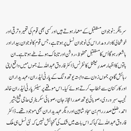
سرینگر: نوجوان مستقبل کے معمار ہوتے ہیں اور کسی بھی قوم کی تعمیر و ترقی اور
خوشحالی کا دارومدار اس کی نوجوان نسل پر ہوتا ہے، جس قوم کا نوجوان بیدار اور
باشعور ہوگا اُس کا مستقبل محفوظ، روشن اور تابناک ہونے طے ہوتا ہے۔ ان
باتوں کا اظہار صدرِ نیشنل کانفرنس ڈاکٹر فاروق عبداللہ نے جموںمیں واقع اپنی
رہائش گاہ پر جموں زون سے وابستہ یوتھ ونگ کے پارٹی لیڈران، عہدیداران
اور کارکنان سے خطاب کرتے ہوئے کیا۔ اس موقعے پر سینئر پارٹی لیڈران خالد
نجیب سہروردی، صوبائی یوتھ صدر اعجاز جان، صوبائی سکریٹری حاجی شیخ بشیر
احمد، ضلع صدر رام بن سجاد شاہین اور دیگر عہدیداران بھی موجود تھے۔ ڈاکٹر
فاروق عبداللہ نے کہاکہ اس بات میں شک کی گنجائش نہیں کہ نئی نسل ہی ملک