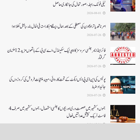
ٹیلی فونک رابطہ، صورتحال کی جانکاری حاصل
2026-08-01
امرناتھ یاترا 6دن کی معطلی کے بعد بحال،پہلگام کا راستہ فی الحال بند، بالتل کھلا ہوا
2026-07-26
فائر اینڈ ایمرجنسی سروسز کا پیپر لیک سکینڈل،اے سی بی کے ہاتھوں مزید 12 ملزمان
گرفتار
2026-07-26
پولیس کی این ڈی پی ایس ایکٹ کے تحت کاروائی، مبینہ منشیات فروش کی کروڑوں کی
جائیداد ضبط
2026-07-26
جموں و کشمیر میں عصمت دری اور بچوں کا جنسی استحصال،جموں و کشمیر میں صرف 4
فاسٹ ٹریک سپیشل عدالتیں فعال
2026-07-26