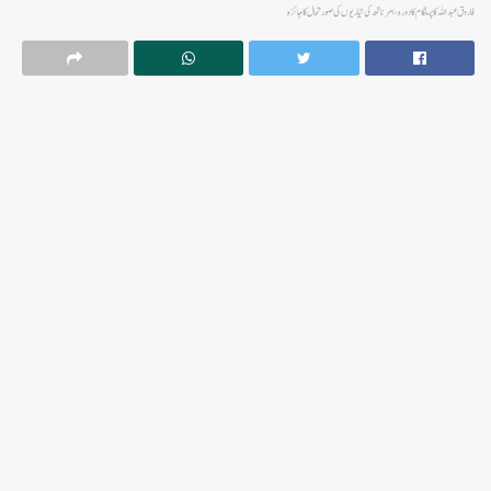
فاروق عبداللہ کا پہلگام کا دورہ، امرناتھ کی تیاریوں کی صورتحال کا جائزہ