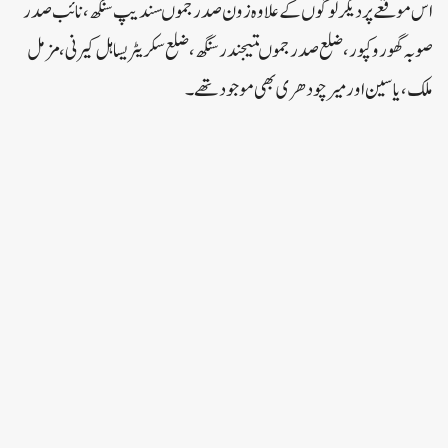
اس موقعے پر دیگر لوگوں کے علاوہ زون صدر جموںسندیپ سنگھ ، نائب صدر
صوبہ گھورو کپور،ضلع صدر جموںتیجندر سنگھ ، ضلع سکریٹریساہل کیرنی ، مزمل
ملک، یاسین اور میر چودھری بھی موجود تھے۔