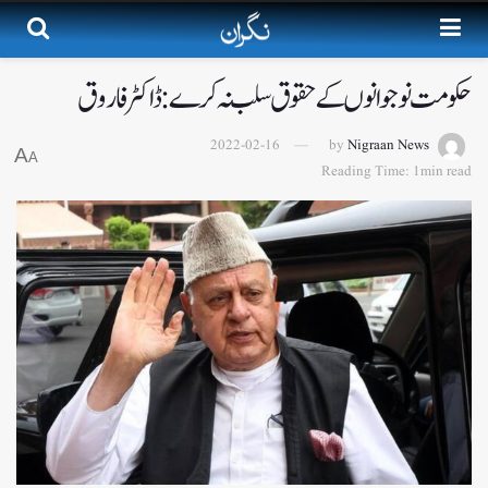
حکومت نوجوانوں کے حقوق سلب نہ کرے: ڈاکٹر فاروق
2022-02-16
by
Nigraan News
A
A
Reading Time: 1min read