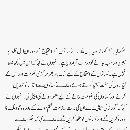
میگھالیہ کے گورنر ستیہ پال ملک نے کسانوں کے احتجاج کے دوران لال قلعہ پر
نشان صاحب لہرانے کو درست قرار دیا ہے۔ انہوں نے کہا کہ اس میں کچھ غلط
نہیں ہے۔ کسانوں کے احتجاج کے لیے ایک بار پھر مرکزی حکومت اور اس کے
لیڈروں کی سخت تنقید کرتے ہوئے، ملک نے کسانوں سے اقتدار کو تبدیل
کرنے اور کسانوں کی حکومت بنانے کے لیے متحد ہونے کی اپیل کی۔ انہوں نے
کہا کہ گورنر کی حیثیت سے ان کی مدت ملازمت ختم ہونے کے بعد وہ خود ملک کا
دورہ کریں گے اور کسانوں کو متحد کریں گے۔ ملک نے کہا کہ حکومت نے