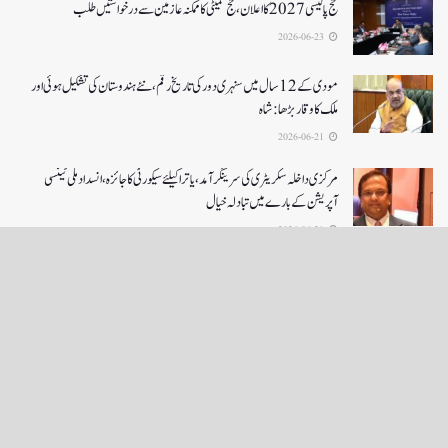
حج پالیسی 2027کا اعلان ،حج کمیٹی کا ممکنہ عازمین سے درخواستیں طلب
2026-06-23
مودی کے 12 سال میں سنہری دور کی تاریخ رقم ، نئے ہندوستان کی تشکیل ہوئی اور
ملک کا وقار بڑھا: شاہ
2026-06-21
مرکزی داخلہ سکریٹری کی سرینگر آمد ،یاترا کیلئے سیکورٹی کا جائزہ ،انسداد ملی ٹینسی
آپریشن کے بارے میں تبادلہ خیال
2026-06-21
LOAD MORE
English News
e-Paper
نگراں ٹی وی