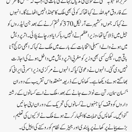
سربراہ محبوبہ مفتی نے خون کی ندیاں بہانے کی بات کی، جب کہ نیشنل کانفرنس
کے فاروق عبداللہ نے کہا تھا کہ کوئی بھی ملک کا جھنڈا نہیں اٹھائے گا۔ انہوں
نے کہا کہ جموں و کشمیر سے آرٹیکل 370 کو ختم کرنے کے بعد جن لیڈروں کو
جیل میں ڈالا گیا تھا، وزیر اعظم نے انہیں رہا کرایا اور چائے پلائی۔ اتر پردیش
میں ہونے والے اسمبلی انتخابات کے بارے میں ملک نے کہا کہ ابھی نتائج آنا
باقی ہیں، لیکن کسی بھی وزیر کو مغربی اتر پردیش میں داخل ہونے کی اجازت
نہیں دی گئی۔ انہوں نے دعویٰ کیا کہ انہوں نے مرکزی وزیر اسمرتی ایرانی کو
بھاگتے ہوئے دیکھا ہے۔ کھاپس کے ذریعہ منعقدہ اس تقریب کے دوران
‘کسان سمان رتن سے نوازے جانے کے بعد، ملک نے اسے کسانوں کے رشتہ
داروں کو وقف کیا جنہوں نے کسانوں کی تحریک کے دوران اپنی جانیں
گنوائیں۔ کھاپس کی حمایت کا اظہار کرتے ہوئے ملک نے لڑکیوں کی تعلیم،
بڑے پیمانے پر کھانے پر پابندی اور جہیز کے نظام کو روکنے کی اپیل کی۔