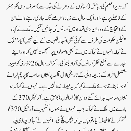
کہ وزیر اعظم کی رہائش (کسانوں کے دھرنے کی جگہ سے) صرف دس کلومیٹر
کے فاصلے پر ہے، اور ایک سال سے زیادہ عرصے تک جاری رہنے والے ان
کے احتجاج کے دوران بڑی تعداد میں کسانوں کی جانیں گئیں۔ ملک نے کہا،
"لیکن حکومت کی طرف سے کوئی بھی اظہار تعزیت کے لیے نہیں آیا،” ملک
نے کہا۔ انہوں نے کہا کہ میں نے کبھی اصولوں پر سمجھوتہ نہیں کیا اور اپنے
عہدے سے قطع نظر کسانوں کی آواز بلند کی۔ گزشتہ سال 26 جنوری کو مبینہ
مشتعل افراد کے ذریعہ دہلی کے تاریخی لال قلعہ پر نشان صاحب کا پرچم لہرانے
کو جواز بناتے ہوئے ملک نے کہا کہ یہ فیصلہ غلط نہیں ہے۔ انہوں نے کہا کہ جو
نشان صاحب لہرائے گئے وہ ان کا (کسانوں) کا حق ہے۔ آرٹیکل 370 کے
بارے میں، ملک نے کہا کہ جب انہوں نے جموں و کشمیر سے آرٹیکل 370 کو
ختم کرنے کا فیصلہ کیا، تو وہاں سیاسی ہلچل مچ گئی۔ انہوں نے کہا کہ پی ڈی پی