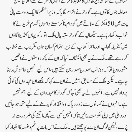
کسانوں کے ساتھ ڈیڑھ دل کا معاہدہ کر کے انہیں دھرنے سے اٹھا لیا لیکن
معاملہ جوں کا توں ہے۔ گورنر نے الزام لگایا کہ وزیر اعظم کا ایک دوست پانی
پت میں 50 ایکڑ کے علاقے میں گودام بنا کر سستے داموں گندم خریدنے کا
خواب دکھا رہا ہے۔ میگھالیہ کے گورنر ستیہ پال ملک اتوار کو یہاں کنڈیلا گاؤں
میں کنڈیلا کھاپ اور ماجرا کھاپ کے زیر اہتمام کسان سمان تقریب سے خطاب
کررہے تھے۔ ملک نے یہ بھی انکشاف کیا کہ ان کے کچھ دوستوں نے انھیں
مشورہ دیا تھا کہ وہ نائب صدر یا صدر بن سکتے ہیں، اس لیے انھیں خاموش رہنا
چاہیے۔ لیکن ملک کے مطابق، ‘میں نے ان سے کہا کہ مجھے ان عہدوں کی کوئی
پرواہ نہیں ہے۔انہوں نے یہ بھی کہا کہ گورنر کا عہدہ ان کے لیے اہم نہیں
ہے۔ انہوں نے کسانوں سے زور دیا کہ وہ اقتدار کو بدلنے کے لیے متحد ہو جائیں
اور دہلی میں اپنی حکومت بنائیں تاکہ انہیں کسی سے کچھ مانگنے کی ضرورت نہ
پڑے، لیکن لوگ ان سے پوچھتے ہیں۔ ملک نے اس بات پر غم و غصہ کا اظہار کیا