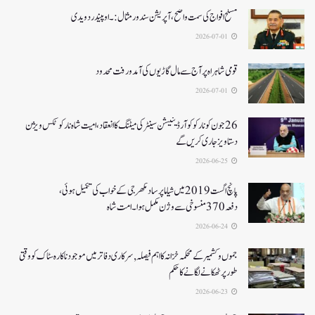
مسلح افواج کی سمت واضح، آپریشن سندورمثال:۔ اوپیندر دویدی
2026-07-01
قومی شاہراہ پر آج سے مال گاڑیوں کی آمدورفت محدود
2026-07-01
26جون کونارکو کوآرڈینیشن سینٹر کی میٹنگ کا انعقاد، امیت شاہ نارکوٹکس ویژن
دستاویز جاری کریں گے
2026-06-25
پانچ اگست 2019میں شیاما پر ساد مکھرجی کے خواب کی تکمیل ہوئی،
دفعہ 370منسوخی سے وژن مکمل ہوا۔ امت شاہ
2026-06-24
جموں و کشمیر کے محکمہ خزانہ کا اہم فیصلہ , سرکاری دفاتر میں موجود ناکارہ سٹاک کو وقتی
طور پر ٹھکانے لگانے کا حکم
2026-06-23