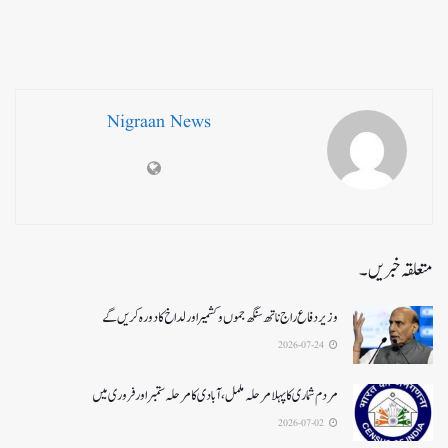
Nigraan News
متعلقہ خبریں۔
وزیر دفاع راج ناتھ سنگھ جموں و کشمیر اور لداخ کا دورہ کریں گے
2026-07-24
مردم شماری کا پہلا مرحلہ مکمل،آبادی کا مرحلہ ستمبر اور فروری میں
2026-07-02