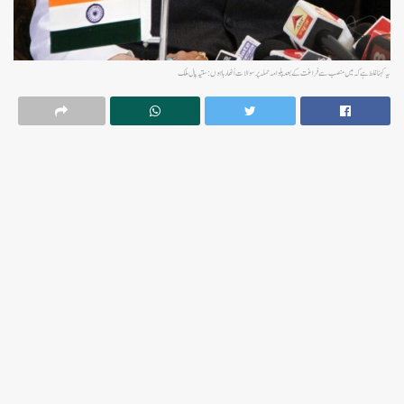
یہ کہنا غلط ہے کہ میں منصب سے فراغت کے بعد پلوامہ حملہ پر سوالات اُٹھارہا ہوں: ستیہ پال ملک