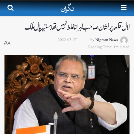
لال قلعہ پر نشان صاحب لہرانا غلط نہیں تھا : ستیہ پال ملک
2022-03-07
by
Nigraan News
A
A
Reading Time: 1min read