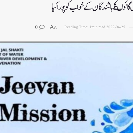
ائوںکے باشندگان کے خواب کو پورا کیا
0
A
Reading Time: 1min read
2022-04-25
A