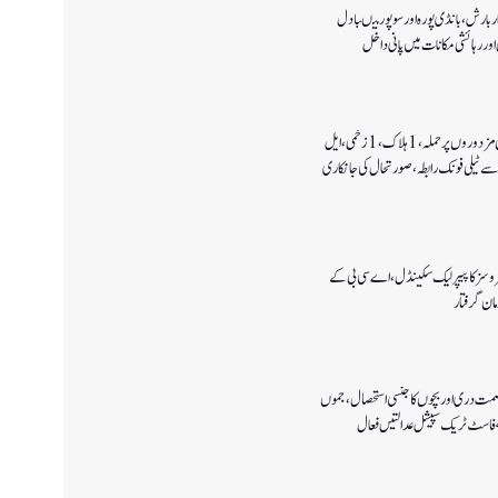
 بارش،بانڈی پورہ اور سوپور میںبادل
اور رہائشی مکانات میں پانی داخل
کولگام میں غیر مقامی مزدوروں پر حملہ،1ہلاک،1زخمی،ایل
سے ٹیلی فونک رابطہ، صورتحال کی جانکاری
سروسز کا پیپر لیک سکینڈل،اے سی بی کے
صمت دری اور بچوں کا جنسی استحصال،جموں