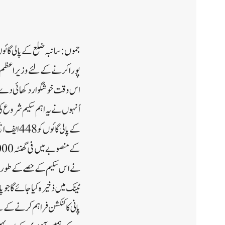
پورا کرنے کے لئے وزیر اعظم نر
اس وقت خوشگوار دکھائی دے ر
اُنہوں نے یہ اہم سکیم شروع ک
ٹینک میں ذخیرہ کیا جائے گا جو 
پانی کا کنکشن فراہم کرنے کے لئ