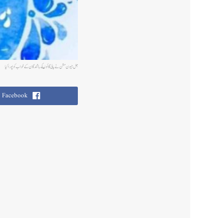
جل جیون مشن نے پالی گائوںکے باشندگان کے خواب کو پورا کیا
Facebook