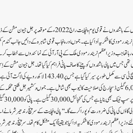
جموں: سانبہ ضلع کے پالی گائوں کے باشندوں نے قومی یوم پنچایت راج 2022
یندر مودی کا شکر یہ اَدا کیا ہے۔جموںاور پنجاب قومی شاہرہ کے دائیں جانب گندم کھی
ہا تھا جب وزیر اعظم نریندر مودی ملک کے پی آر آئی کے نمائندوں سے خطاب کر
ی تھی جس میں پالی باشندوں کو پینے کا صاف پانی فراہم کیا گیا تھا۔جل جیون مشن کے 
کے پالی گائوں کو 448 ایف ایچ ٹی سی سے مکمل طور پر سیر کیا گیا ہے 
کے منصوبے میں فی گھنٹہ 6,000 گیلن ڈسچارج کی صلاحیت کا ٹیوب بھی شامل ہے۔جموںوکشمیر جل شکتی محک
نے اس سکیم ک
پالی گاؤں کی پانی کی ضرورت کو پورا کرے گا۔‘‘پالی پنچایت کے سرپنچ رندھیر شرما نے اپ
ے وزیر اعظم نریندر مودی کا شکریہ ادا کیا جو یقیناً ایک مشکل کام تھا۔سرپنچ رندھیر شر