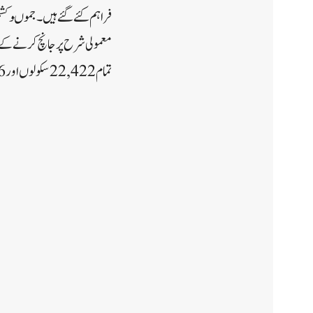
فراہم کئے گئے ہیں۔جموںوکشمیر 
تمام 22,422 سکولوں اور 23,926 آنگن واڑی مراکز کو نل کا پانی فراہم کرنے کا ہدف پہلے ہی حاصل کیاہے۔