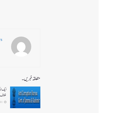
ws
متعلقہ خبریں۔
ایک لا
خلاف 
2026-08-01