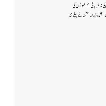
ی خاطر پانی کے نمونوں کی
 کے معیار کی جانچ کرنے والی 97 لیبارٹریاں قائم کی ہیں۔جل جیون مشن نے پہلے ہی