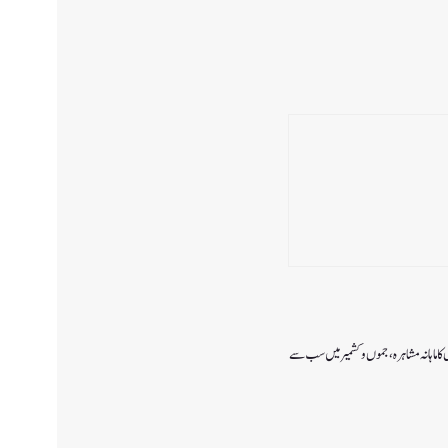
ا ماہانہ مشاہرہ، جموں و کشمیر میں سب سے