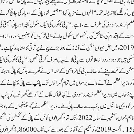
بار پانی کے نلکوں کو چلانے کا موقعہ ملا۔ اِس سے پہلے ہینڈ پمپوں سے پانی حاصل کرنا
وں کولگنے کا اندیشہ تھا۔‘‘اُنہوں نے مزید کہا ،’’ہمیں خود پانی کے معیار کی جانچ کرنے
عظم نریندر مودی کی طرف سے ملا ہے۔‘‘پالی گائوں کی ایک سکول ٹیچراور پانی سمیتی کی 
ے اِقدام کی ستائش کی بالخصوص سکول جانے والی لڑکیوں کو جنہیں دُور دراز اور کو
اُنہوں نے کہا،’’پالی گاؤں نے 2019ء میں جل جیون مشن کے آغاز کے بعد بڑے پیمانے پر ترقی کا مشاہ
سکتی ہیں جو وہ دور دراز علاقوں سے پانی لانے میںصرف کرتی تھیں۔‘‘پالی گائوں کی ای
ن کے تحت پینے کے صاف پانی کی فراہمی کے بعد اس نے گھر سے بوتل کا پانی لانا بند
ے کہ 15؍ اگست 2019ء کو وزیر اعظم نے آنے والے برسوں میں تمام گھرانوں تک پائپ سے پانی پہنچانے 
َپنے خطاب میں وزیر اعظم نریندر مودی نے کہا تھا کہ ملک کے آدھے گھرانوں کو پائپ
کو کور کرنے کا ہدف مقرر کیا ۔ تاہم جموںوکشمیر نے سال 2022ء تک تمام گھرانوں کو نل کے 
سرکاری اعداد و شمار کے مطابق 