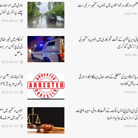
عظم روزگار درخواستوں میں جموں و کشمیر سرفہرست
وادی میں موسلادھار
پھٹے، پرائمری سکول 
2026-08-01
ئی ویز پالیسی کے تحت شجرکاری میں جموں و کشمیر کی
یز// نیتن گڈکری
جی کی پولیس سربراہ 
حاصل
2026-08-01
امرناتھ یاترا 6دن کی معطلی کے بعد بحال،پہلگام کا راستہ فی
فائر اینڈ ایمرجنسی 
د، بالتل کھلا ہوا
ہاتھوں مزید 12 ملزمان گرفتار
2026-07-26
ی این ڈی پی ایس ایکٹ کے تحت کاروائی، مبینہ منشیات
جموں و کشمیر میں ع
ی کروڑوں کی جائیداد ضبط
و کشمیر میں صرف 4 فاسٹ ٹریک سپیشل عدالتیں فعال
2026-07-26