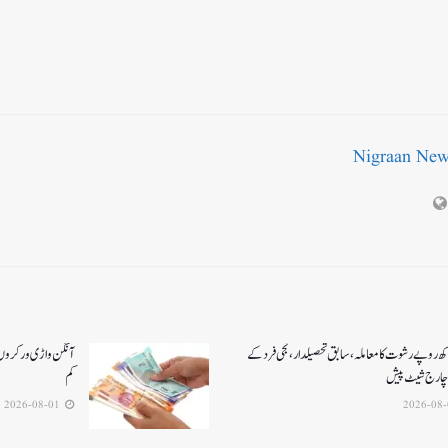
Nigraan Ne
کھ روپے رشوت کا معاملہ،سابق تحصیلدار، نجی فرد کے
آنگن واڑی ورکروں ک
چارج شیٹ پیش
کم
2026-08-01