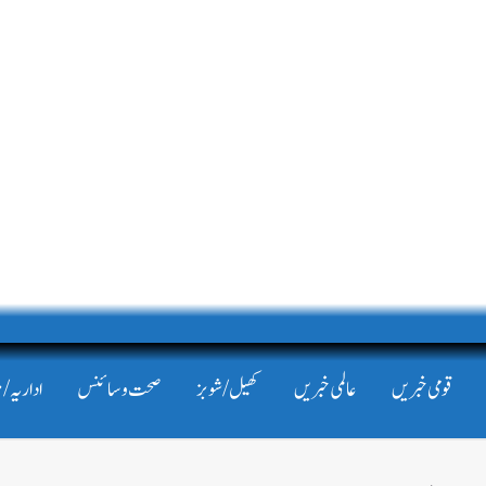
قومی خبریں
عالمی خبریں
کھیل/شوبز
صحت و سائنس
اداریہ/ 