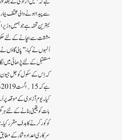
ہے کہ ہمیں آزادی کے بعد پہلی 
سے پیدا ہونے والی مختلف بیماری
بہترین تحفہ ہے جو ہمیں وزیر ا
مشقت سے بچانے کے لئے حکومت ک
مستقبل کے لئے پڑھائی میں لگا 
کہ اِس کے سکول کو جل جیون مش
ہ
کیا۔ یوم آزادی کے موقعہ پر ا