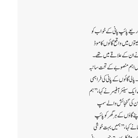
ء کے موقعہ پر جل جیون مشن کے ذریعے پائپ پانی کے خواب کو
توں میں واقع گائوں کا موڈ
نے ان کے علاقے میں تھے۔
اِس اہم منصوبے کے تحت سانبہ
جس پر 143.40 لاکھ روپے کی لاگت آئی ہے۔ پالی گائوں کے پانی کی فراہمی
مہ کے ایک سینئر آفیسر نے کہا ،’’ہم
ے حصے کے طور پر سمپ ٹینک بھی بنایا ہے جس کی گنجائش 30,000 گیلن ہے۔ پانی کو 30,000 گیلن کی گنجائش والے سمپ
نے گاؤں کے ہر گھر کو پائپ
ما نے کہا،’’ ہمیں بہت خوشی