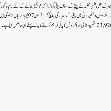
کے جل شکتی محکمہ نے پینے کے صاف پانی کی فراہمی کو یقینی بنانے کے لئے عام لوگوںک
معمولی شرح پر جانچ کرنے کے لئے جموں وکشمیر یوٹی میں پانی