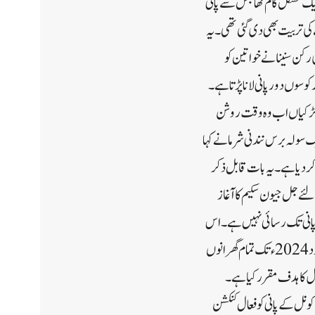
 ایک مشکل کام تھا جس سے پانی
 کی تربیت بھی دی گئی تھی۔ یہ
رکن سنینا نے خواتین کو
سوں دور پانی لانا پڑتا ہے۔
دہ کیا ہے۔ لڑکیاں اب وہ وقت روشن
ک سولہ برس نندنی شرما نے کہا
 کردیا ہے۔یہ بات قابل ذکر
کے لئے جل جیون سکیم کا آغاز
 پانی تک رسائی نہیں ہے ۔ اس
بات کو یقینی بنانے کے لئے ہر گھر کو دیہی علاقوں میں پائپ سے صاف پانی ملے ۔وزیر اعظم نے کچھ چیلنجوں کے باوجود 2024ء تک تمام گھرانوں
پانی کے کنکشن کی تکمیل کاہدف مقرر کیا ہے۔
15؍ اگست 2019ء کو سکیم کے آغاز کے بعد سے اَب تک 4,86000گھرانوں کو نل کے پانی کو فعال کنکشن