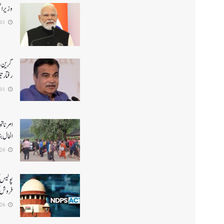
وزیر ا
2026-08-01
گرین ہا
رفتار ت
2026-08-01
الحال بن
2026-07-26
پولیس ک
فروش ک
2026-07-26