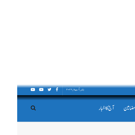
ہفتہ, اگست ۸, ۲۰۲۶
مضامین
آج کا اخبار