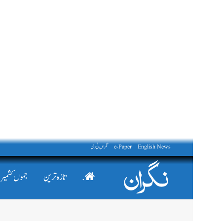
English News
e-Paper
نگراں ٹی وی
.
تازہ ترین
جموں کشمیر