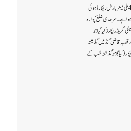
سینٹی گریڈ کم ریکارڈ ہوا ہے۔وادی کے دوسرے مشہور سیاحتی مقام پہلگام میں گذشتہ چوبیس گھنٹوں کے دوران 4.7 ملی میٹر بارش ریکارڈ ہوئی
 جو معمول سے0.1 ڈگری سینٹی گریڈ کم ریکارڈ ہوا ہے۔سرحدی ضلع کپوارہ
0. ملی میٹر بارش ریکارڈ ہوئی ہے جبکہ کم سے کم درجہ حرارت9.2 ڈگری سینٹی گریڈ ریکارڈ کیا گیا جو
سے مشہور قصبہ قاضی گنڈ میں گذشتہ
ے جبکہ کم سے کم درجہ حرارت 9.1 ڈگری سینٹی گریڈ ریکارڈ کیا گا جو گذشتہ شب کے