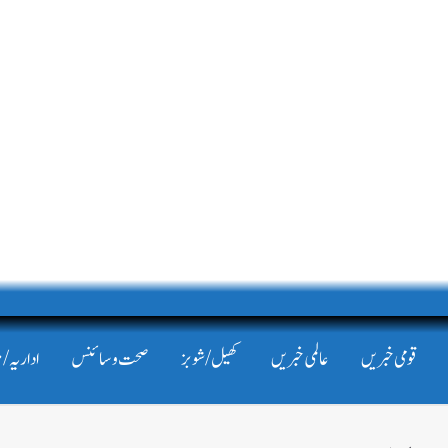
قومی خبریں
عالمی خبریں
کھیل/شوبز
صحت و سائنس
اداریہ/ 