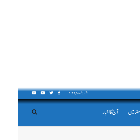
اتوار, اگست ۹, ۲۰۲۶
مضامین
آج کا اخبار