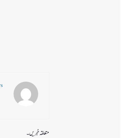
ws
متعلقہ خبریں۔