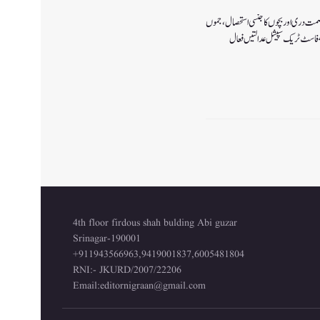
صمت دری اور بچوں کا جنسی استحصال،جموں
4th floor firdous shah bulding Abi guzar
Srinagar-190001
+911943566963,9419001837,6005481804
RNI:- JKURD/2007/22206
Email:
editornigraan@gmail.com