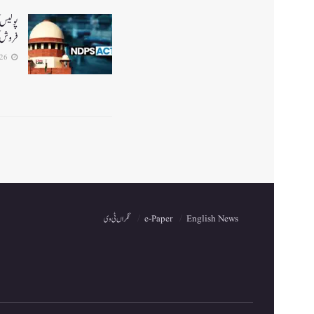
پولیس ک
فروش ک
2026-07-26
English News
e-Paper
نگراں ٹی وی