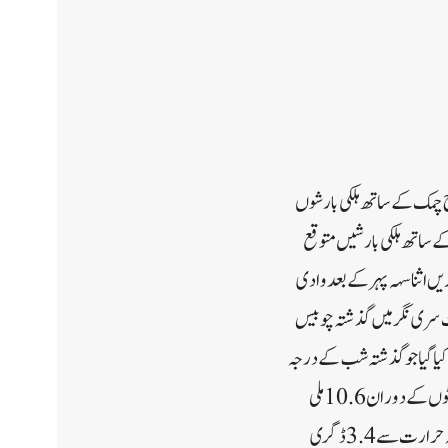
 چمک کے ساتھ ہلکی بارشوں
ے ساتھ ہلکی بارشیں متوقع
کان ہے۔دریں اثنا سہہ پہر کے بعد وادی
ت سری نگر میں گذشتہ چوبیس
ے کم درجہ حرارت11.4 ڈگری سینٹی گریڈ ریکارڈ کیا گیا جو گذشتہ شب کے درجہ
حرارت سے 1.1 ڈگری سینٹی گریڈ کم درج ہوا ہے۔وادی کے شہرہ آفاق سیاحتی مقام گلمرگ میں گذشتہ چوبیس گھنٹوں کے دوران10.6 ملی
میٹر بارش ریکارڈ ہوئی ہے جبکہ کم سے کم درجہ حرارت3.2 ڈگری سینٹی گریڈ ریکارڈ کیا گیا جو گذشتہ شب کے درجہ حرارت سے 3.4 ڈگری