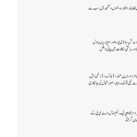
ا ماہانہ مشاہرہ، جموں و کشمیر میں سب سے
 بارش،بانڈی پورہ اور سوپور میںبادل
اور رہائشی مکانات میں پانی داخل
کولگام میں غیر مقامی مزدوروں پر حملہ،1ہلاک،1زخمی،ایل
سے ٹیلی فونک رابطہ، صورتحال کی جانکاری
سروسز کا پیپر لیک سکینڈل،اے سی بی کے