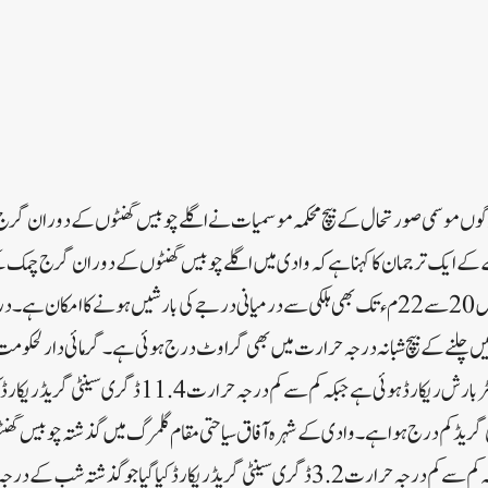
رگوں موسمی صورتحال کے بیچ محکمہ موسمیات نے اگلے چوبیس گھنٹوں کے دوران گرج
مے کے ایک ترجمان کا کہنا ہے کہ وادی میں اگلے چوبیس گھنٹوں کے دوران گرج چمک ک
ہیں۔انہوں نے کہا کہ وادی میں 20 سے22 مء تک بھی ہلکی سے درمیانی درجے کی بارشیں ہونے کا ام
ئیں چلنے کے بیچ شبانہ درجہ حرارت میں بھی گراوٹ درج ہوئی ہے۔گرمائی دارلحکوم
گھنٹوں کے دوران 1.8 ملی میٹر بارش ریکارڈ ہوئی ہے جبکہ کم س