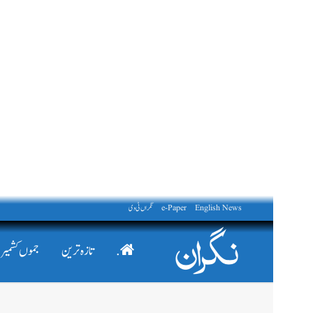
English News
e-Paper
نگراں ٹی وی
.
تازہ ترین
جموں کشمیر