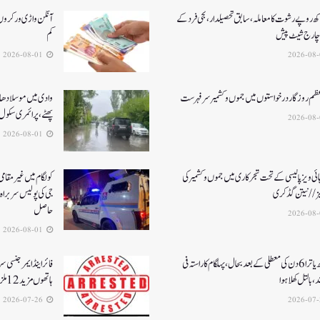
کھ روپے رشوت کا معاملہ،سابق تحصیلدار، نجی فرد کے
آنگن واڑی ورکروں ک
چارج شیٹ پیش
کم
2026-08-01
عظم روزگار درخواستوں میں جموں و کشمیر سرفہرست
وادی میں موسلادھار
پھٹے، پرائمری سکول 
2026-08-01
ئی ویز پالیسی کے تحت شجرکاری میں جموں و کشمیر کی
یز// نیتن گڈکری
جی کی پولیس سربراہ 
حاصل
2026-08-01
امرناتھ یاترا 6دن کی معطلی کے بعد بحال،پہلگام کا راستہ فی
فائر اینڈ ایمرجنسی 
د، بالتل کھلا ہوا
ہاتھوں مزید 12 ملزمان گرفتار
2026-07-26