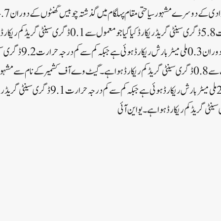
ہے جبکہ کم سے کم درجہ حرارت5.8 ڈگری سینٹی گریڈ ریکارڈ کیا گیا
میں گذشتہ چوبیس گھنٹوں کے دوران3
گذشتہ شب کے درجہ حرارت سے 0.8 ڈگری سینٹی گریڈ کم ریکارڈ ہوا ہے۔گیٹ وے آف کشمیر کے نام 
چوبیس گھنٹوں کے دوران2.2 ملی میٹر بارش ریکارڈ ہوئی ہ