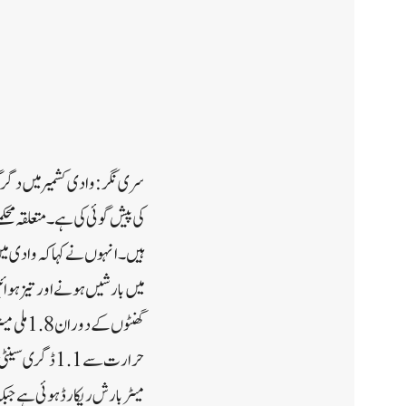
سری نگر: وادی کشمیر میں دگ
کی پیش گوئی کی ہے۔متعلقہ محک
میں بارشیں ہونے اور تیز ہوا