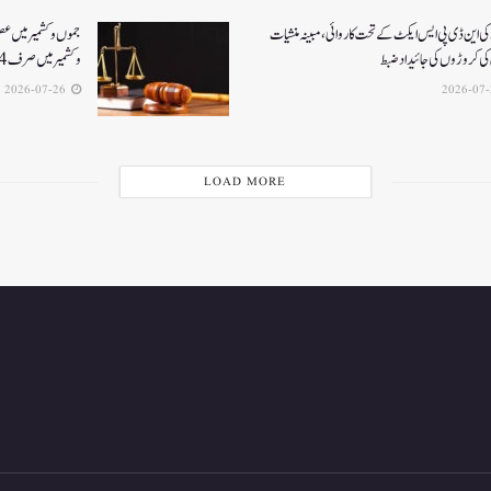
ی این ڈی پی ایس ایکٹ کے تحت کاروائی، مبینہ منشیات
جموں و کشمیر میں ع
ی کروڑوں کی جائیداد ضبط
و کشمیر میں صرف 4 فاسٹ ٹریک سپیشل عدالتیں فعال
2026-07-26
LOAD MORE