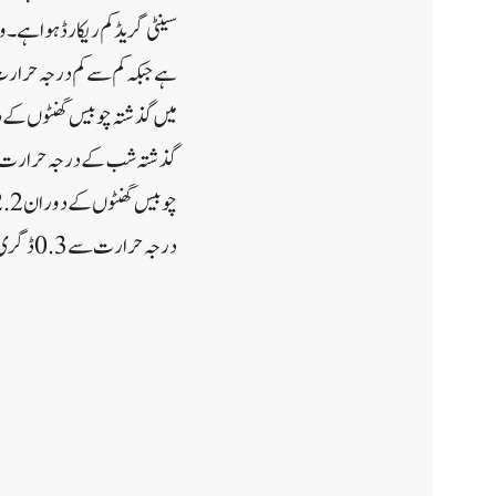
درجہ حرارت سے0.3 ڈگری سینٹی گریڈ کم ریکارڈ ہوا ہے۔یو این آئی