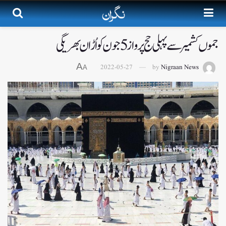
جموں کشمیر سے پہلی حج پرواز 5جون کو اُڑان بھریگی
A
2022-05-27
by
Nigraan News
A