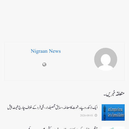
Nigraan News
متعلقہ خبریں۔
ایک لاکھ روپے رشوت کا معاملہ،سابق تحصیلدار، نجی فرد کے خلاف چارج شیٹ پیش
2026-08-01