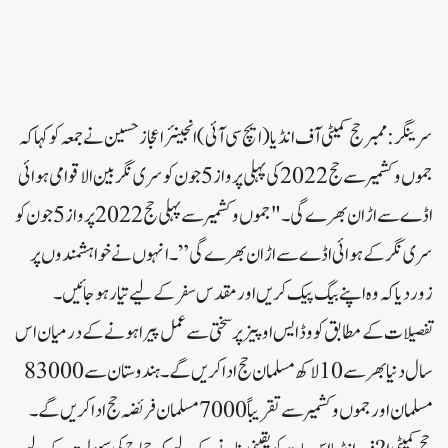
سرینگر:ممبر حج کمیٹی آف انڈیا (ایچ سی آئی) انجینئر اعجاز حسین نے جمعہ کو کہا کہ
جموں و کشمیر سے حج 2022کی پہلی پرواز 5جون کو سری نگر بین الاقوامی ہوائی
اڈے سے اڑان بھرے گی۔ "جموں و کشمیر سے پہلی حج 2022 پرواز 5 جون کو
سری نگر کے ہوائی اڈے سے اڑان بھرے گی”۔ انہوں نے خواہشمندوں پر
زور دیا کہ وہ اپنے بیگ پیک کریں اور مقدس سفر کے لیے تیار ہوجائیں۔
تفصیلات کے مطابق کووڈ ایس او پیز پر سختی سے عمل پیرا ہونے کے درمیان اس
سال دنیا بھر سے 10 لاکھ مسلمان حج ادا کریں گے۔ ہندوستان سے 83000
مسلمان اور جموں و کشمیر سے تقریباً 7000 مسلمان فریضہ حج ادا کریں گے۔