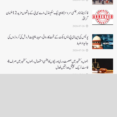
2026-07-26
فائر اینڈ ایمرجنسی سروسز کا پیپر لیک سکینڈل،اے سی بی کے ہاتھوں مزید 12 ملزمان
گرفتار
2026-07-26
پولیس کی این ڈی پی ایس ایکٹ کے تحت کاروائی، مبینہ منشیات فروش کی کروڑوں کی
جائیداد ضبط
2026-07-26
جموں و کشمیر میں عصمت دری اور بچوں کا جنسی استحصال،جموں و کشمیر میں صرف 4
فاسٹ ٹریک سپیشل عدالتیں فعال
2026-07-26
LOAD MORE