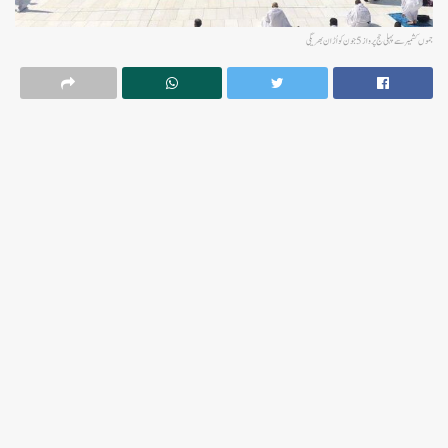
جموں کشمیر سے پہلی حج پرواز 5جون کو اُڑان بھریگی