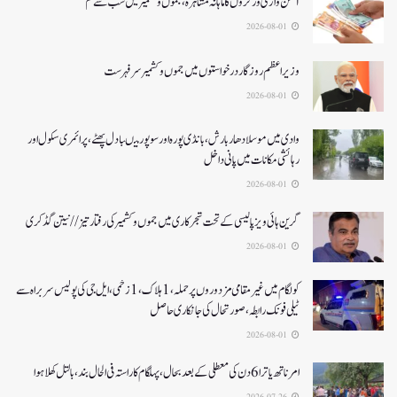
آنگن واڑی ورکروں کا ماہانہ مشاہرہ، جموں و کشمیر میں سب سے کم
2026-08-01
وزیر اعظم روزگار درخواستوں میں جموں و کشمیر سرفہرست
2026-08-01
وادی میں موسلادھار بارش،بانڈی پورہ اور سوپور میںبادل پھٹے، پرائمری سکول اور
رہائشی مکانات میں پانی داخل
2026-08-01
گرین ہائی ویز پالیسی کے تحت شجرکاری میں جموں و کشمیر کی رفتار تیز// نیتن گڈکری
2026-08-01
کولگام میں غیر مقامی مزدوروں پر حملہ،1ہلاک،1زخمی،ایل جی کی پولیس سربراہ سے
ٹیلی فونک رابطہ، صورتحال کی جانکاری حاصل
2026-08-01
امرناتھ یاترا 6دن کی معطلی کے بعد بحال،پہلگام کا راستہ فی الحال بند، بالتل کھلا ہوا