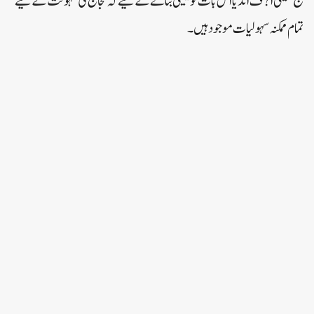
حج کمیٹی ا?ف انڈیا اس بات کو یقینی بنانے کے لیے کہ حجاج کی سہولت کے لیے
تمام ممکنہ سہولیات موجود ہیں۔