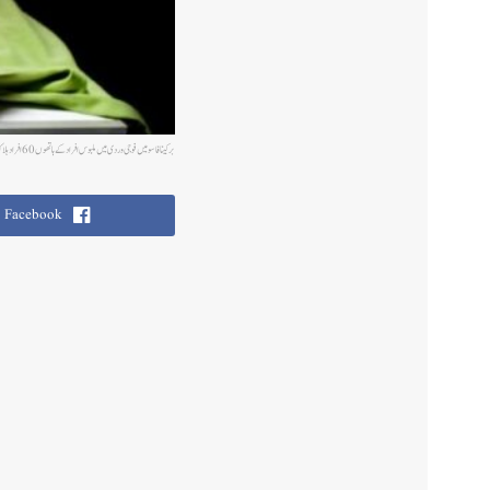
برکینا فاسو میں فوجی وردی میں ملبوس افراد کے ہاتھوں 60 افراد ہلاک
Facebook