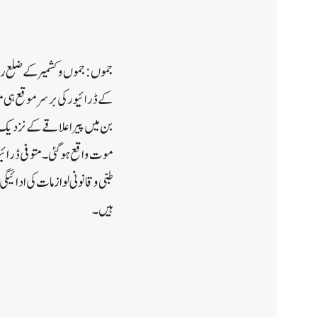
جموں: جموں و کشمیر کے ضلع ر
بن میں پیرا علاقے کے نزدیک ج
موت واقع ہوگئی۔متوفی ڈرائیور
طبی و قانونی لوازمات کی ادائ
ہیں۔