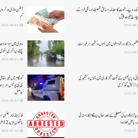
کھ روپے رشوت کا معاملہ،سابق تحصیلدار، نجی فرد کے
آنگن واڑی ورکروں ک
چارج شیٹ پیش
کم
2026-08-01
عظم روزگار درخواستوں میں جموں و کشمیر سرفہرست
وادی میں موسلادھار
پھٹے، پرائمری سکول 
2026-08-01
ئی ویز پالیسی کے تحت شجرکاری میں جموں و کشمیر کی
یز// نیتن گڈکری
جی کی پولیس سربراہ 
حاصل
2026-08-01
امرناتھ یاترا 6دن کی معطلی کے بعد بحال،پہلگام کا راستہ فی
فائر اینڈ ایمرجنسی 
د، بالتل کھلا ہوا
ہاتھوں مزید 12 ملزمان گرفتار
2026-07-26