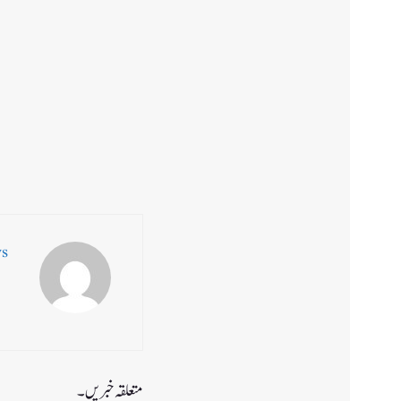
ws
متعلقہ خبریں۔