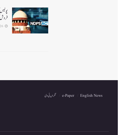
پولیس ک
فروش ک
2026-07-26
English News
e-Paper
نگراں ٹی وی