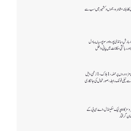
ا ماہانہ مشاہرہ، جموں و کشمیر میں سب سے
 بارش،بانڈی پورہ اور سوپور میںبادل
اور رہائشی مکانات میں پانی داخل
کولگام میں غیر مقامی مزدوروں پر حملہ،1ہلاک،1زخمی،ایل
سے ٹیلی فونک رابطہ، صورتحال کی جانکاری
سروسز کا پیپر لیک سکینڈل،اے سی بی کے