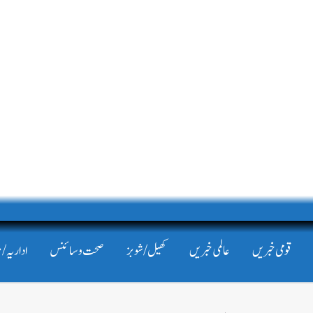
قومی خبریں
عالمی خبریں
کھیل/شوبز
صحت و سائنس
اداریہ/ 