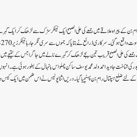
ام بن کے پیراہ علاقے میں جمعے کی علی الصبح ایک ٹینکر سڑک سے لڑھک کر ایک 
معے کی علی الصبح قریب تین بجے لڑھک کر گہرے نالے میں جا گرا جس کے نتیجے میں ڈا
 کی شناخت جاوید احمد ولد محمد یوسف ساکن چملواس بانہال کے بطور ہوئی ہے۔انہوں ن
یگی کے لئے ضلع ہسپتال رام بن پہنچیا گیا۔دریں اثنا پولیس نے اس ضمن میں ایک ک