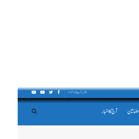
اتوار, اگست ۹, ۲۰۲۶
مضامین
آج کا اخبار