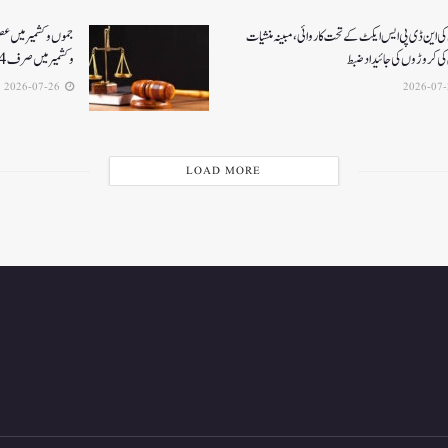
ی این ڈی پی ایس ایکٹ کے تحت کاروائی، مبینہ منشیات
جموں و کشمیر میں ع
ی کروڑوں کی جائیداد ضبط
و کشمیر میں صرف 4 فاسٹ ٹریک سپیشل عدالتیں فعال
2026-07-26
LOAD MORE