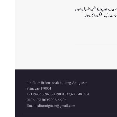
صمت دری اور بچوں کا جنسی استحصال،جموں
4th floor firdous shah bulding Abi guzar
Srinagar-190001
+911943566963,9419001837,6005481804
RNI:- JKURD/2007/22206
Email:
editornigraan@gmail.com