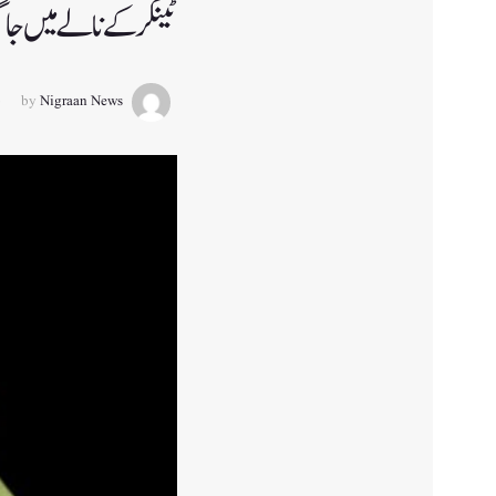
ٹینکر کے نالے میں جا
by
Nigraan News