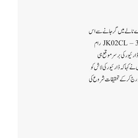
گہرے نالے میں گرجانے سے اس
کے ڈرائیور کی بر سر موقع ہی موت واقع ہوگئی۔سرکاری ذرائع نے بتایا کہ جموں سے سری نگر جا رہا ٹینکر زیر JK02CL – 3270 رام
رئیور کی بر سر موقع ہی
ے کہا کہ ڈارئیور کی لاش کو
یس درج کرکے تحقیقات شروع کی