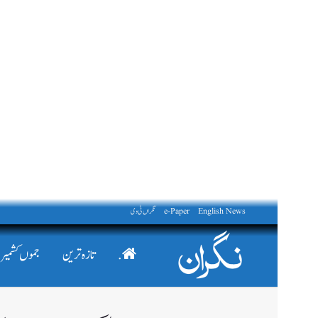
English News
e-Paper
نگراں ٹی وی
.
تازہ ترین
جموں کشمیر