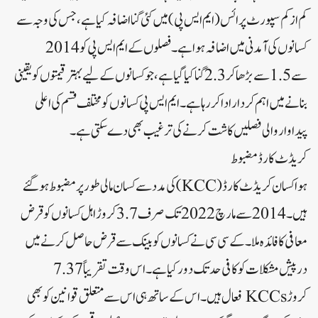
کم از کم سپورٹ پرائس (ایم ایس پی) میں کئی گنا اضافہ کیا ہے، جس کی وجہ سے
کسانوں کی آمدنی میں اضافہ ہوا ہے۔فصلوں کے ایم ایس پی کو 2014
سے 1.5 سے بڑھا کر 2.3 گنا کیا گیا ہے، جو کسانوں کے لیے بہتر قیمتوں کو یقینی
بنانے میں اہم کردار ادا کر رہا ہے۔ایم ایس پی کسانوں کو مختلف قسم کی اعلی
پیداوار والی فصلیں کاشت کرنے کی ترغیب بھی دے سکتی ہے۔
کریڈٹ کارڈ مضبوط
ہوا کسان کریڈٹ کارڈ (KCC) کی مدد سے کسان مالی طور پر مضبوط ہو گئے
ہیں۔2014 سے مارچ 2022 تک صرف 3.7 کروڑ اہل کسانوں کو قرض
معافی کا فائدہ ملا۔کے سی سی نے کسانوں کو بینک سے قرض حاصل کرنے میں
درپیش مشکلات کو کافی حد تک دور کیا ہے۔اس وقت تقریباً 7.37
کروڑ KCCs فعال ہیں۔اس کے ساتھ ہی اس سے متعلق قوانین کو بھی