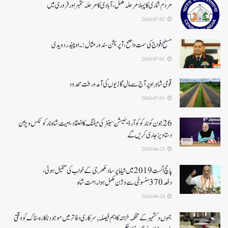
مردم شماری کا پہلا مرحلہ مکمل،آبادی کا مرحلہ ستمبر اور فروری میں
2026-07-02
مسلح افواج کی سمت واضح، آپریشن سندورمثال:۔ اوپیندر دویدی
2026-07-01
قومی شاہراہ پر آج سے مال گاڑیوں کی آمدورفت محدود
2026-07-01
26جون کونارکو کوآرڈینیشن سینٹر کی میٹنگ کا انعقاد، امیت شاہ نارکوٹکس ویژن
دستاویز جاری کریں گے
2026-06-25
پانچ اگست 2019میں شیاما پر ساد مکھرجی کے خواب کی تکمیل ہوئی،
دفعہ 370منسوخی سے وژن مکمل ہوا۔ امت شاہ
2026-06-24
جموں و کشمیر کے محکمہ خزانہ کا اہم فیصلہ , سرکاری دفاتر میں موجود ناکارہ سٹاک کو وقتی