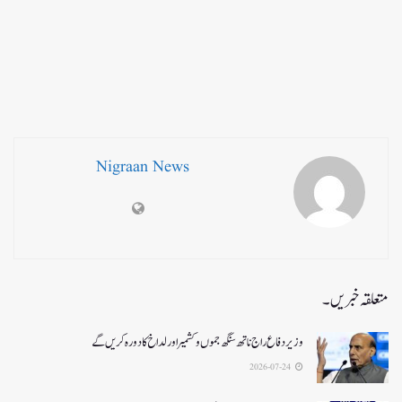
Nigraan News
متعلقہ خبریں۔
وزیر دفاع راج ناتھ سنگھ جموں و کشمیر اور لداخ کا دورہ کریں گے
2026-07-24