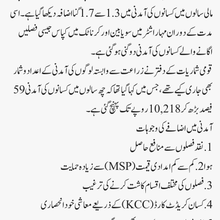
مالی سالوں میں کسانوں کی آمدنی میں 1.3 سے 1.7 گنا اضافہ دیکھا گیا ہے۔اسی
مدت کے دوران مہاراشٹر میں سویا بین اور کرناٹک میں کپاس جیسی فصلیں
اگانے والے کسانوں کی آمدنی دوگنی ہو گئی ہے۔
قومی شماریات کے دفتر نے زراعت سے وابستہ لوگوں کی آمدنی کے اعداد و شمار
بھی جاری کیے تھے، جس میں کہا گیا تھا کہ چھ سالوں میں کسانوں کی آمدنی 59
فیصد بڑھ کر 10,218 روپے تک پہنچ گئی ہے۔
آمدنی میں اضافے کی وجوہات
1. نقد فصلوں سے منافع حاصل
ہوا 2. کم سے کم امدادی قیمت (MSP) سے زیادہ حمایت
3. فصلوں کی مختلف اقسام کاشت کرنے کی ترغیب
4. کسان کریڈٹ کارڈ (KCC) کے ذریعے معاشی خود انحصاری