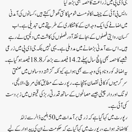
جی ڈی پی میں زراعت کا حصہ بھی بڑھ گیا
، ایس بی آئی کے چیف اکانومسٹ شومیا کانتی گھوش کہتے ہیں، کسانوں کی آمدنی
میں اضافے کی ایک وجہ ان کے کاشتکاری کے طریقے میں تبدیلی ہے۔اب
کسان روایتی فصلوں کے بجائے نقد آور فصلوں کی کاشت میں دلچسپی لے رہے
ہیں۔اس سے آمدنی بڑھانے میں مدد ملی ہے۔یہی نہیں بلکہ جی ڈی پی میں زرعی
شعبے کا حصہ بھی پانچ سال پہلے 14.2 فیصد سے بڑھ کر 18.8 فیصد ہو گیا ہے۔
یہ اضافہ کورونا وبا کی وجہ سے بھی ہوا ہے کیونکہ گزشتہ دو سالوں میں صنعتی
سرگرمیوں کو کافی نقصان پہنچا ہے۔رپورٹ کے مطابق کالی مرچ، الائچی،
لونگ اور دار چینی جیسے مصالحوں کے ساتھ قدرتی ربڑ کی قیمتوں میں زبردست
کمی آئی ہے۔
رپورٹ میں کہا گیا ہے کہ زرعی برآمدات میں 50 بلین ڈالر سے زائد
کا اضافہ ہوا ہے، رپورٹ میں کہا گیا ہے کہ حکومت نے ان کی پیداوار کے لیے