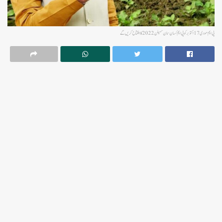
پی ایم مودی 17 اکتوبر کو پی ایم کسان سمان سمیلن 2022 کا افتتاح کریں گے