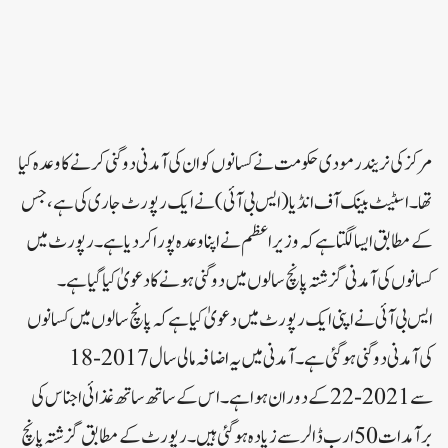
مرکز کی نریندر مودی حکومت نے کسانوں کو ان کی آمدنی دوگنی کرنے کا وعدہ کیا
تھا۔اسٹیٹ بینک آف انڈیا (ایس بی آئی) نے ایک رپورٹ جاری کی ہے، جس
کے مطابق ایسا لگتا ہے کہ وزیر اعظم نے اپنا وعدہ پورا کر دیا ہے۔رپورٹ میں
کسانوں کی آمدنی گزشتہ پانچ سالوں میں دوگنی ہونے کا دعویٰ کیا گیا ہے۔
ایس بی آئی نے اپنی ایک رپورٹ میں دعویٰ کیا ہے کہ پانچ سالوں میں کسانوں
کی آمدنی دوگنی ہو گئی ہے۔آمدنی میں یہ اضافہ مالی سال 2017-18
سے 2021-22 کے دوران ہوا ہے۔اس کے ساتھ ساتھ غذائی اجناس کی
برآمدات 50 ارب ڈالر سے زیادہ ہو گئی ہیں۔رپورٹ کے مطابق گزشتہ پانچ