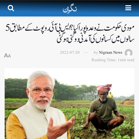
مودی حکومت نےوعدہ پورا کیا؟ ایس بی آئی روپوٹ کےمطابق 5
سالوں میں کسانوں کی آمدنی دوگنی ہو گئی
2022-07-20
by
Nigraan News
A
A
Reading Time: 1min read