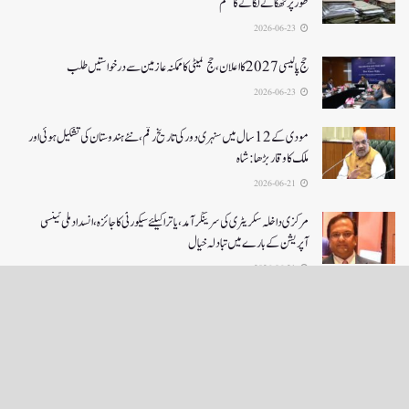
طور پر ٹھکانے لگانے کا حکم
2026-06-23
حج پالیسی 2027کا اعلان ،حج کمیٹی کا ممکنہ عازمین سے درخواستیں طلب
2026-06-23
مودی کے 12 سال میں سنہری دور کی تاریخ رقم ، نئے ہندوستان کی تشکیل ہوئی اور
ملک کا وقار بڑھا: شاہ
2026-06-21
مرکزی داخلہ سکریٹری کی سرینگر آمد ،یاترا کیلئے سیکورٹی کا جائزہ ،انسداد ملی ٹینسی
آپریشن کے بارے میں تبادلہ خیال
2026-06-21
LOAD MORE