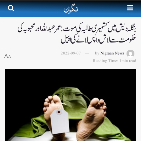
بنگلہ دیش میں کشمیری طالبہ کی موت: عمر عبدللہ اور محبوبہ کی
حکومت سے لاش واپس لانے کی اپیل
2022-09-07
by
Nigraan News
A
A
Reading Time: 1min read