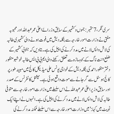
سری نگر،7 ستمبر:جموں و کشمیر کے سابق وزرائے اعلیٰ عمر عبداللہ اور محبوبہ
مفتی نے وزارت امور خارجہ سے بنگلہ دیش میں فوت ہونے والی کشمیری طالبہ
کی لاش واپس لانے میں مدد کرنے کی اپیل کی ہے۔بتادیں کہ جنوبی کشمیر کے
ضلع اننت ناگ کے بجبہاڑہ سے تعلق رکھنے والی ایم بی بی ایس طالبہ خوشبو منظور
دختر منظور احمد کی بنگلہ دیش کے خواجی یونس علی میڈیکل کالج میں مبینہ طور پر
کالج ہوسٹل سے گر جانے سے موت واقع ہوئی ہے۔نیشنل کانفرنس کے صدر
اور سابق وزیر اعلیٰ عمر عبداللہ نے اس سلسلے میں وزارت امور خارجہ سے متوفی
طالبہ کی لاش واپس لانے میں مدد کرنے کی اپیل کی ہے۔انہوں نے اپنے ایک
ٹویٹ میں کہا: ’میں وزارت امور خارجہ سے اس سلسلے ممکنہ مدد کرنے کی