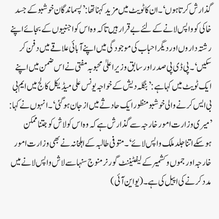
گذارش کرتا ہوں‘۔ان کا ٹویٹ میں مزید کہنا تھا: ’پسماندگان خوشبو کے جسد
خاکی کو واپس لانے کے لئے بے قرار ہیں تاکہ وہ اس کو اجنبیوں کے بجائے اپنے
رشتہ داروں اور دیگر احباب کی موجودگی میں اپنے آبائی علاقے میں دفن کر
سکیں‘۔پی ڈی پی صدر اور سابق وزیر اعلیٰ محبوبہ مفتی نے اس ضمن میں اپنے
ایک ٹویٹ میں کہا ہے: ’بنگلہ دیش کے خواجہ یونس علی میڈیکل کالج میں ایم بی
بی ایس کرنے والی خوشبو منظور ایک حادثے میں از جان ہوگئی‘۔انہوں نے کہا:
’میری وزارت امور خارجہ سے گذارش ہے کہ وہ اس کو لاش کو جتنا ممکن
ہوسکے اتنا جلد ملک واپس لائے‘۔متوفی طالبہ کے اہلخانہ نے بھی وزارت امور
خارجہ اور جموں وکشمیر کے لیفٹیننٹ گورنر منوج سنہا سے لاش واپس لانے میں
مدد کرنے کی اپیل کی ہے۔ (یو این آئی)