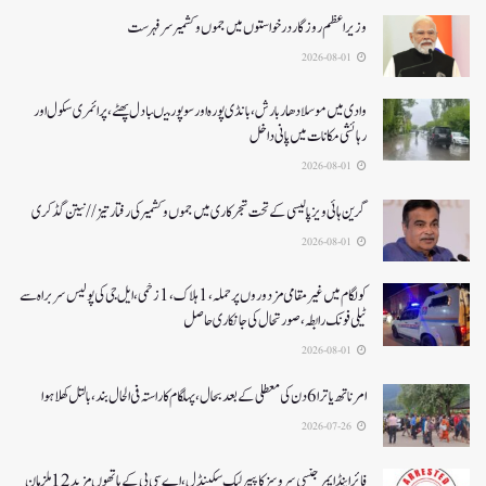
وزیر اعظم روزگار درخواستوں میں جموں و کشمیر سرفہرست
2026-08-01
وادی میں موسلادھار بارش،بانڈی پورہ اور سوپور میںبادل پھٹے، پرائمری سکول اور
رہائشی مکانات میں پانی داخل
2026-08-01
گرین ہائی ویز پالیسی کے تحت شجرکاری میں جموں و کشمیر کی رفتار تیز// نیتن گڈکری
2026-08-01
کولگام میں غیر مقامی مزدوروں پر حملہ،1ہلاک،1زخمی،ایل جی کی پولیس سربراہ سے
ٹیلی فونک رابطہ، صورتحال کی جانکاری حاصل
2026-08-01
امرناتھ یاترا 6دن کی معطلی کے بعد بحال،پہلگام کا راستہ فی الحال بند، بالتل کھلا ہوا
2026-07-26
فائر اینڈ ایمرجنسی سروسز کا پیپر لیک سکینڈل،اے سی بی کے ہاتھوں مزید 12 ملزمان