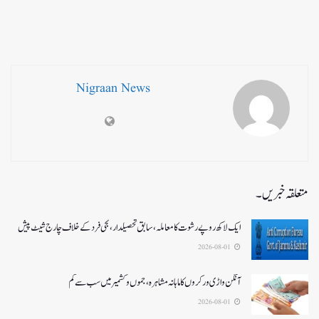
Nigraan News
متعلقہ خبریں۔
ایک لاکھ روپے رشوت کا معاملہ،سابق تحصیلدار، نجی فرد کے خلاف چارج شیٹ پیش
2026-08-01
آنگن واڑی ورکروں کا ماہانہ مشاہرہ، جموں و کشمیر میں سب سے کم
2026-08-01