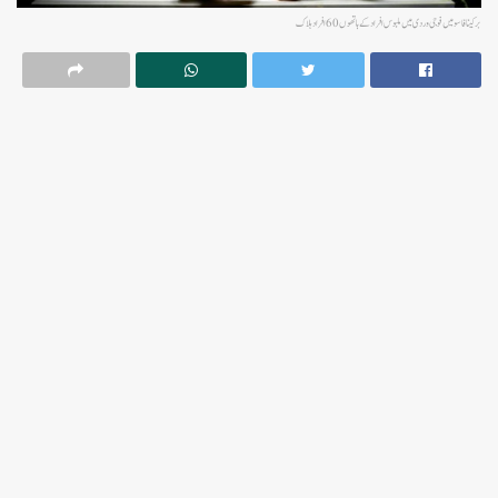
برکینا فاسو میں فوجی وردی میں ملبوس افراد کے ہاتھوں 60 افراد ہلاک