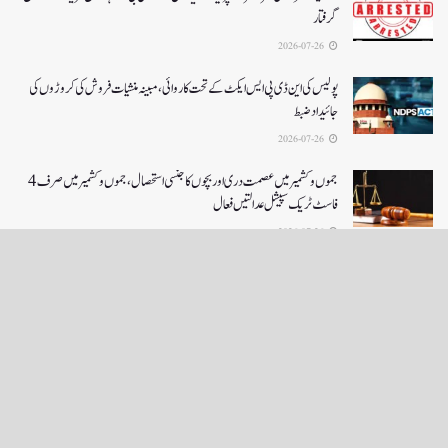
گرفتار
2026-07-26
پولیس کی این ڈی پی ایس ایکٹ کے تحت کاروائی، مبینہ منشیات فروش کی کروڑوں کی
جائیداد ضبط
2026-07-26
جموں و کشمیر میں عصمت دری اور بچوں کا جنسی استحصال،جموں و کشمیر میں صرف 4
فاسٹ ٹریک سپیشل عدالتیں فعال
2026-07-26
LOAD MORE
English News
e-Paper
نگراں ٹی وی