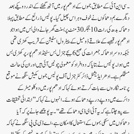
۔ سی این آئی کے مطابق جموں کے ادھم پور میں آٹھ گھنٹے کے اندر دو یکے بعد
دیگرے بم دھماکوں نے خوف و ہراس پھیل گیا ۔ پولیس ذرائع کے مطابق پہلا
دھماکہ بدھ کی رات 10بجکر 30منٹ پر بسنت گھر جانے والی بس میں ہوا جو
ادھم پور قصبے کے علاقے ڈومیل کے پیٹرول اسٹیشن کے قریب کھڑی تھی
جبکہ دوسرا دھماکہ جمعرات کی صبح 6 بجے جنرل بس سٹینڈ ادھم پور پر کھڑی بس
میں ہوا۔پولیس نے بتایا کہ دو افراد کو معمولی چوٹیں آئی ہیں اور ان کی حالت
مستحکم ہے۔ادھر ایڈیشنل ڈائرکٹر جنرل آف پولیس جموں مکیش سنگھ نے موقع
پر نامہ نگاروں سے بات کرتے ہوئے کہا کہ ادھم پور میں دو کلو میٹر کے
دائرے میں دو پے در پے دھماکے ہوئے۔ انہوں نے کہا کہ ’’ابتدائی تحقیقات
سے پتہ چلتا ہے کہ یہ آئی ای ڈی دھماکے تھے‘‘۔ یہ پوچھے جانے پر کہ آیا
دھماکوں میں سٹکی بموں کے استعمال کا امکان ہے، اے ڈی جی پی سنگھ نے کہا کہ