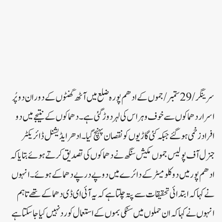
سرینگر /29ستمبر /جموں کے ادھم پورہ ضلع میں آٹھ گھنٹوں کے دوران دو پُر
اسرار دھماکوں سے خوف و ہراس کی لہر دوڑ گئی ہے ۔ دھماکوں کے نتیجے میں دو
افراد زخمی ہو گئے جبکہ کئی گاڑیوں کو نقصان پہنچ گیا ۔ ادھر ایڈیشنل ڈائریکٹر
جنرل آف پولیس جموں مکیش سنگھ نے دھماکوں کی تصدیق کرتے ہوئے بتایا کہ
ادھم پور میں دو کلو میٹر کے دائرے میں دو پے در پے دھماکے ہوئے۔ انہوں
نے کہا کہ ابتدائی تحقیقات سے پتہ چلتا ہے کہ یہ آئی ای ڈی دھماکے تھے تاہم
انہوں نے کہا کہ ان حملوں میں سٹکی بموں کے استعمال کو رد نہیں کیا جاسکتا ہے