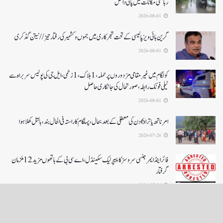
رہائشی مکانات میں پانی داخل
2026-08-01
گرین ہائی ویز پالیسی کے تحت شجرکاری میں جموں و کشمیر کی رفتار تیز// نیتن گڈکری
2026-08-01
کولگام میں غیر مقامی مزدوروں پر حملہ،1ہلاک،1زخمی،ایل جی کی پولیس سربراہ سے
ٹیلی فونک رابطہ، صورتحال کی جانکاری حاصل
2026-08-01
امرناتھ یاترا 6دن کی معطلی کے بعد بحال،پہلگام کا راستہ فی الحال بند، بالتل کھلا ہوا
2026-07-26
فائر اینڈ ایمرجنسی سروسز کا پیپر لیک سکینڈل،اے سی بی کے ہاتھوں مزید 12 ملزمان
گرفتار
2026-07-26
LOAD MORE