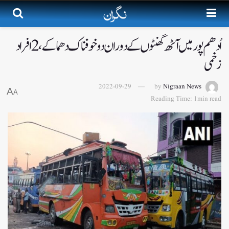
اُدھم پورمیں آٹھ گھنٹوں کے دوران دو خوفناک دھماکے،2افراد
زخمی
2022-09-29
by
Nigraan News
A
A
Reading Time: 1min read