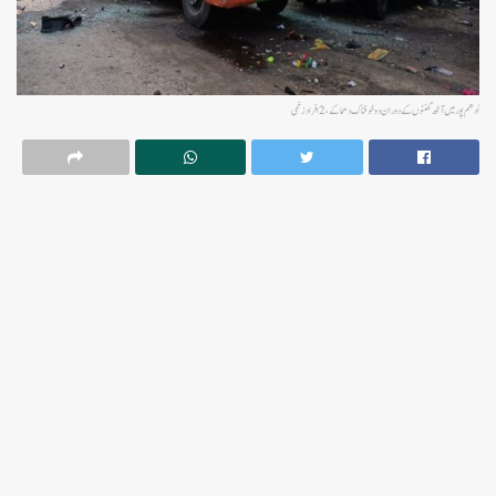
اُدھم پورمیں آٹھ گھنٹوں کے دوران دو خوفناک دھماکے،2افراد زخمی