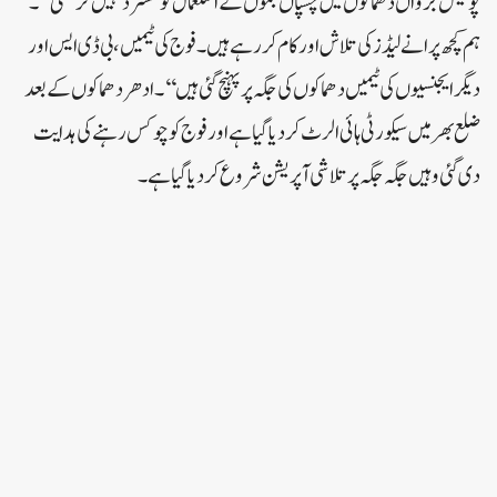
پولیس جڑواں دھماکوں میں چسپاں بموں کے استعمال کو مسترد نہیں کر سکتی‘‘۔
ہم کچھ پرانے لیڈز کی تلاش اور کام کر رہے ہیں۔ فوج کی ٹیمیں، بی ڈی ایس اور
دیگر ایجنسیوں کی ٹیمیں دھماکوں کی جگہ پر پہنچ گئی ہیں‘‘۔ادھر دھماکوں کے بعد
ضلع بھر میں سیکورٹی ہائی الرٹ کر دیا گیا ہے اور فوج کو چوکس رہنے کی ہدایت
دی گئی وہیں جگہ جگہ پر تلاشی آپریشن شروع کر دیا گیا ہے ۔