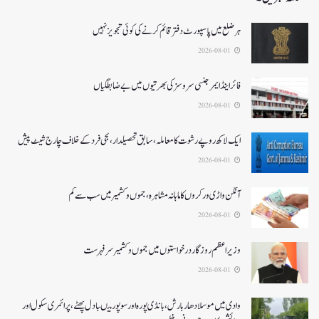
ہر ضلع میں پاسپورٹ دفتر قائم کرنے کی کوئی تجویز نہیں
2026-08-01
فائر اینڈ ایمرجنسی سروسزکی بھرتیوں میں بے ضابطگیاں
2026-08-01
ایک لاکھ روپے رشوت کا معاملہ،سابق تحصیلدار، نجی فرد کے خلاف چارج شیٹ پیش
2026-08-01
آنگن واڑی ورکروں کا ماہانہ مشاہرہ، جموں و کشمیر میں سب سے کم
2026-08-01
وزیر اعظم روزگار درخواستوں میں جموں و کشمیر سرفہرست
2026-08-01
وادی میں موسلادھار بارش،بانڈی پورہ اور سوپور میںبادل پھٹے، پرائمری سکول اور