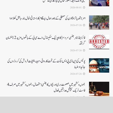
ٹیلی فونک رابطہ، صورتحال کی جانکاری حاصل
2026-08-01
امرناتھ یاترا 6دن کی معطلی کے بعد بحال،پہلگام کا راستہ فی الحال بند، بالتل کھلا ہوا
2026-07-26
فائر اینڈ ایمرجنسی سروسز کا پیپر لیک سکینڈل،اے سی بی کے ہاتھوں مزید 12 ملزمان
گرفتار
2026-07-26
پولیس کی این ڈی پی ایس ایکٹ کے تحت کاروائی، مبینہ منشیات فروش کی کروڑوں کی
جائیداد ضبط
2026-07-26
جموں و کشمیر میں عصمت دری اور بچوں کا جنسی استحصال،جموں و کشمیر میں صرف 4
فاسٹ ٹریک سپیشل عدالتیں فعال
2026-07-26