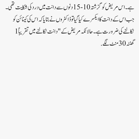
ہے۔ اس مریض کو گزشتہ 10-15 دنوں سے دانت میں درد کی شکایت تھی۔
جب اس کے دانت کا ایکسرے کیا گیا تو ڈاکٹروں نے بتایا کہ اس کی کینائن کو
نکالنے کی ضرورت ہے۔ حالانکہ مریض کے "دانت نکالنے میں تقریباً 1
گھنٹہ 30 منٹ لگے.