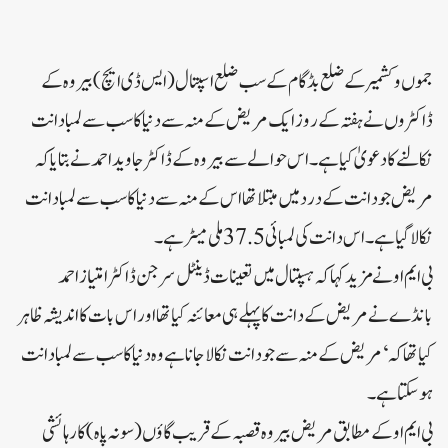
جموں و کشمیر کے ضلع بڈگام کے سب ضلع اسپتال (ایس ڈی ایچ) بیروہ کے
ڈاکٹروں نے ہفتہ کے روز ایک مریض کے منہ سے دنیا کا سب سے لمبا دانت
نکالنے کا دعویٰ کیا ہے۔ اس حوالے سے بیروہ کے ڈاکٹر جاوید احمد نے بتایا کہ
مریض جو دانت کے درد میں مبتلا تھا اس کے منہ سے دنیا کا سب سے لمبا دانت
نکالا گیا ہے۔ اس دانت کی لمبائی 37.5 ملی میٹر ہے۔
بی ایم او نے مزید کہا کہ ہسپتال میں تعینات ڈینٹل سرجن ڈاکٹر امتیاز احمد
بانڈے نے مریض کے دانت کا پہلے ہی معائنہ کیا تھا اور اس بات کا اندیشہ ظاہر
کیا تھا کہ ‘مریض کے منہ سے جو دانت نکالا جانا ہے وہ دنیا کا سب سے لمبا دانت
ہو سکتا ہے۔
بی ایم او کے مطابق مریض بیروہ قصبہ کے قریب گاؤں (سونہ پاہ) کا رہائشی