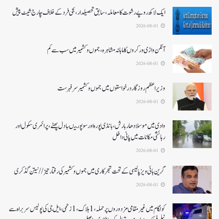
ایک لاکھ روپے رشوت کا معاملہ،سابق تحصیلدار، نجی فرد کے خلاف چارج شیٹ پیش
2026-08-01
آنگن واڑی ورکروں کا ماہانہ مشاہرہ، جموں و کشمیر میں سب سے کم
2026-08-01
وزیر اعظم روزگار درخواستوں میں جموں و کشمیر سرفہرست
2026-08-01
وادی میں موسلادھار بارش،بانڈی پورہ اور سوپور میںبادل پھٹے، پرائمری سکول اور
رہائشی مکانات میں پانی داخل
2026-08-01
گرین ہائی ویز پالیسی کے تحت شجرکاری میں جموں و کشمیر کی رفتار تیز// نیتن گڈکری
2026-08-01
کولگام میں غیر مقامی مزدوروں پر حملہ،1ہلاک،1زخمی،ایل جی کی پولیس سربراہ سے