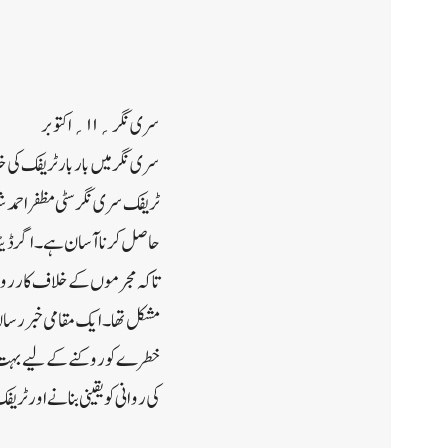
سری نگر؍۱۱؍ اکتوبر
سری نگر میں بار بار ٹریفک کی
ٹریفک سری نگر سٹی مظفر احمد شا
حاصل کرنا آسان ہے۔ اگر ڈیٹا 
تاکہ مجرموں کے خلاف کارروائی 
مشکل تھا۔ایک مقامی خبر رساں 
خطرے کو روکنے کے لیے بہت سنج
کی روانی کو یقینی بنانے اور