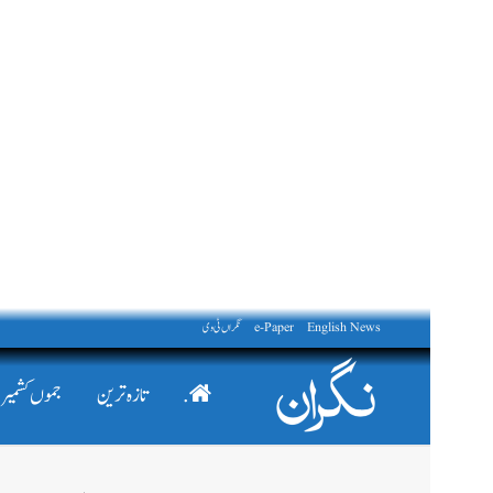
English News
e-Paper
نگراں ٹی وی
.
تازہ ترین
جموں کشمیر