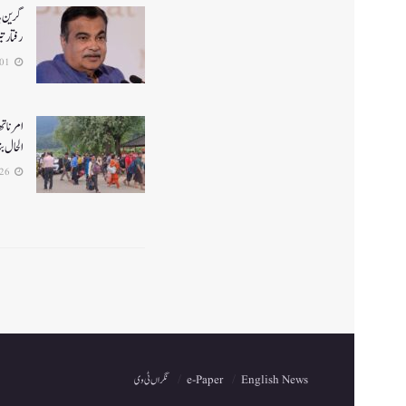
گرین ہا
رفتار ت
2026-08-01
الحال بن
2026-07-26
English News
e-Paper
نگراں ٹی وی