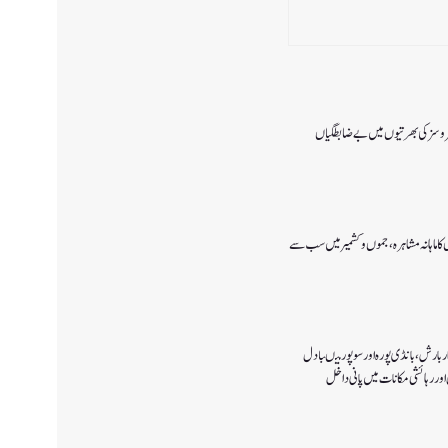
 سروسزکی بھرتیوں میں بے ضابطگیاں
ا ماہانہ مشاہرہ، جموں و کشمیر میں سب سے
 بارش،بانڈی پورہ اور سوپور میںبادل
اور رہائشی مکانات میں پانی داخل