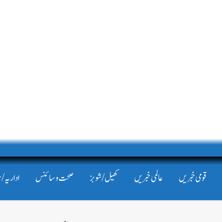
قومی خبریں
عالمی خبریں
کھیل/شوبز
صحت و سائنس
اداریہ/ 