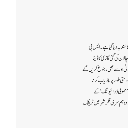
ندیہ دیا گیا ہے۔ ایس پی
لان کی گئی گاڑی کا ڈیٹا
ٓر ٹی او سے بھی رجوع کریں گے
ستی طور پر بازیاب کرنا
’معمولی ڈرائیونگ‘ کے
وہ ہم سری نگر شہر میں ٹریفک