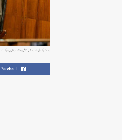
بار بار ٹریفک کی خلاف ورزی ناقابل برداشت: ایس پی ٹریفک سری 
Facebook