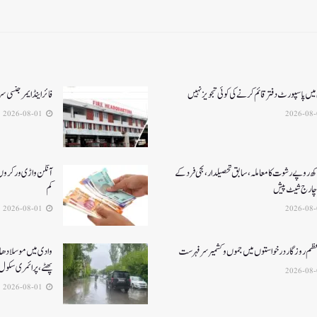
میں پاسپورٹ دفتر قائم کرنے کی کوئی تجویز نہیں
فائر اینڈ ایمرجنسی
2026-08-01
کھ روپے رشوت کا معاملہ،سابق تحصیلدار، نجی فرد کے
آنگن واڑی ورکروں ک
چارج شیٹ پیش
کم
2026-08-01
عظم روزگار درخواستوں میں جموں و کشمیر سرفہرست
وادی میں موسلادھار
پھٹے، پرائمری سکول 
2026-08-01