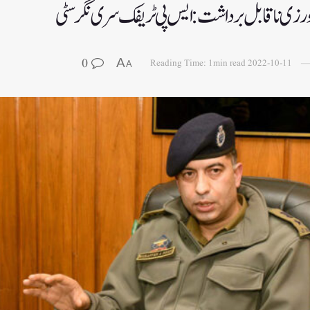
ف ورزی ناقابل برداشت: ایس پی ٹریفک سری نگر سٹی
0
A
Reading Time: 1min read
2022-10-11
A