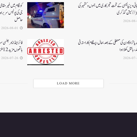
ئی ویز پالیسی کے تحت شجرکاری میں جموں و کشمیر کی
یز// نیتن گڈکری
جی کی پولیس سربراہ 
حاصل
2026-08-01
امرناتھ یاترا 6دن کی معطلی کے بعد بحال،پہلگام کا راستہ فی
فائر اینڈ ایمرجنسی 
د، بالتل کھلا ہوا
ہاتھوں مزید 12 ملزمان گرفتار
2026-07-26
LOAD MORE