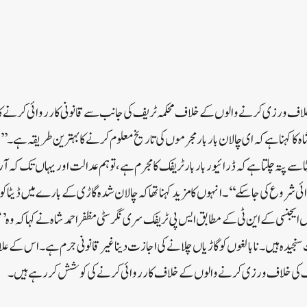
 خلاف ورزی کرنے والوں کے خلاف محکمہ ٹریف کی جانب سے قانونی کارروائی کرنے کا ع
ہ کا کہنا ہے کہ ای چالان بار بار مجرموں کی تاریخ معلوم کرنے کا بہترین طریقہ ہے۔ ’’چا
سے پتہ چلتا ہے کہ ڈرائیور بار بار ٹریفک کا مجرم ہے، تو ہم عدالت اور یہاں تک کہ ا
شروع کی جا سکے‘‘۔ انہوں کا مزید کہنا تھا کہ چالان شدہ گاڑی کے بارے میں ڈیٹا کو د
ایجنسی کے این ٹی کے مطابق ایس پی ٹریفک سری نگر سٹی مظفر احمد شاہ نے کہا کہ وہ 
یدہ ہیں۔ نابالغوں کو گاڑیاں چلانے کی اجازت دینا غیر قانونی جرم ہے۔ اس کے علا
 ٹریفک کی خلاف ورزی کرنے والوں کے خلاف کارروائی کرنے کی کوشش کر رہے ہیں۔