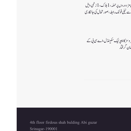
کولگام میں غیر مقامی مزدوروں پر حملہ،1ہلاک،1زخمی،ایل
سے ٹیلی فونک رابطہ، صورتحال کی جانکاری
سروسز کا پیپر لیک سکینڈل،اے سی بی کے
4th floor firdous shah bulding Abi guzar
Srinagar-190001