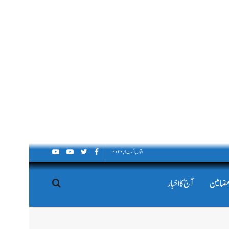
اتوار, اگست ۹, ۲۰۲۶
مضامین
آج کا اخبار