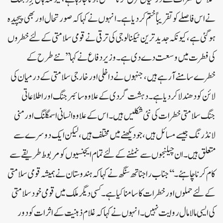
نے اس فاصلے کو تقریباً ختم کردیا ہے۔ انہوں نے کہا کہ صورتحال اور بھی پیچیدہ
ہوگئی ہے، کیونکہ جدید ترین ٹیکنالوجی کی ترقی نے قومی سلامتی کے لئے خطروں
کی فطرت میں وسعت دے دی ہے۔وزیر دفاع نے کہا’’نئے طرح کے
خطرے سامنے آرہے ہیں، جنہوں نےداخلی اور خارجی سلامتی کے درمیان کی
لائن کو دھندلا کردیا ہے۔ دہشت گردی کے علاوہ سائبر جنگ اور اطلاعاتی
جنگ سلامتی خطرات کی نئی شکلیں ہیں۔اس کے علاوہ انسانی اسمگلنگ اور منی
لانڈرنگ جیسے مسائل ہیں، جو دیکھنے میں مختلف ہیں، لیکن ایک دوسرے سے
متعلق ہیں۔ ان چیلنجوں سے نمٹنے کے لئے تمام ایجنسیوں کو مربوط طریقے سے
کام کرنا چاہئے۔‘‘جناب راجناتھ سنگھ نے کہا کہ ہندوستان نے ہمیشہ قومی سلامتی
کے لئے حملوں اور خطرات کا سامناکیا ہے۔کسی دیگر ملک میں قومی خود سلامتی
کی ایسی مالا مال روایت نہیں۔ انہوں نے کہا کہ غلام ذہنیت کے اثرات کو دور