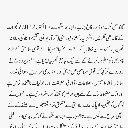
گاندھی نگر۔ : وزیر دفاع جناب راجناتھ سنگھ نے 17اکتوبر 2022 کو گجرات
کے گاندھی نگر میں راشٹریہ رکشا یونیورسٹی(آر آر یو)کی تقسیم اسناد کی سالانہ
تقریب کے دوران خطاب کرتے ہوئے کہا ’’سرکار نے قومی سلامتی کے تمام
پہلوؤں کو مضبوط کرنے کے لئے ایک جامع نظریہ اپنایا ہے۔‘‘ وزیر دفاع نے
زور دے کر کہا کہ قومی سلامتی میں زمینی اور سمندری سرحدیں ، ہوائی خلاء،
سائبر، ڈاٹا، اسپیس، اطلاعات، توانائی، معیشت اور ماحولیات کا تحفظ شامل ہے
اور ایک مضبوط ملک کے لئے اِن عناصر کا تحفظ کرنا ضروری ہے۔ انہوں نے
لوگوں کو یقین دلایا کہ ملک سلامتی سے متعلق تمام چیلنجوں سے نمٹنے کے لئے
اچھی طرح سے لیس ہے۔تاہم جناب راجناتھ سنگھ نے کہا کہ باہری اور داخلی
سلامتی خطرا ت کے درمیان فرق کرنا مشکل ہوتا جارہا ہے، کیونکہ ہائی برِڈ جنگ