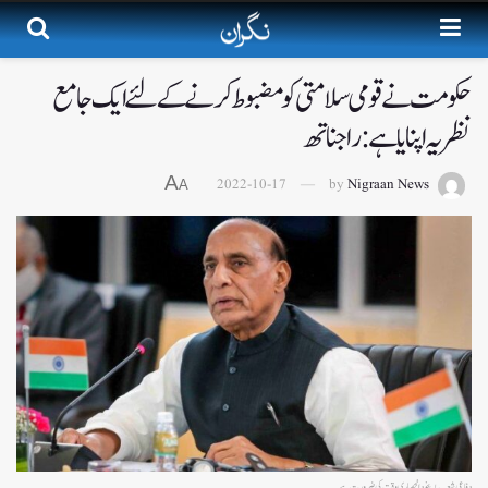
حکومت نے قومی سلامتی کو مضبوط کرنے کے لئے ایک جامع
نظریہ اپنایا ہے:راجناتھ
A
2022-10-17
by
Nigraan News
A
دفاعی شعبہ میںخود انحصاری وقت کی ضرورت ہے