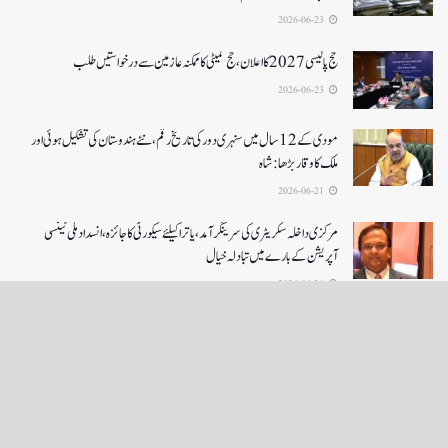
2026-06-23
حج پالیسی 2027کا اعلان ،حج کمیٹی کا ممکنہ عازمین سے درخواستیں طلب
2026-06-23
مودی کے 12 سال میں سنہری دور کی تاریخ رقم ، نئے ہندوستان کی تشکیل ہوئی اور
ملک کا وقار بڑھا: شاہ
2026-06-21
مرکزی داخلہ سکریٹری کی سرینگر آمد ،یاترا کیلئے سیکورٹی کا جائزہ ،انسداد ملی ٹینسی
آپریشن کے بارے میں تبادلہ خیال
2026-06-21
LOAD MORE