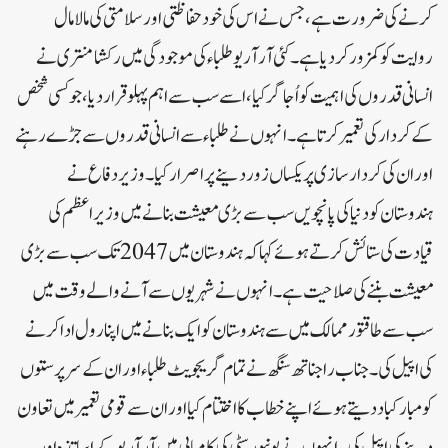
کرنے کی ضرورت ہے، جس نے اس کی خود حفاظتی اور سلامتی کی مالا مال
روایت کو کمزور کردیا ہے۔کئی آر آر یو طلباء کی موجودگی میں رکشا منتری نے
انسانی قدروں کی اہمیت کو اُجاگر کیا ، اسے سب سے اہم پہلو قرار دیا ، جو کسی شخص
کے کردار کی تعمیر کرتا ہے۔انہوں نے طلباء سے انسانی قدروں سے جڑے رہنے
اور ان کی کردار سازی پر یکساں زور دینے پر اصرار کیا۔ وزیر دفاع نے
ہندوستان کو دنیا کی پانچویں سب سے بڑی معیشت بنانے میں وزیر اعظم کی
قیادت کی ستائش کرتے ہوئے کہا کہ ہندوستان میں 2047تک سب سے بڑی
معیشت بننے کی صلاحیت ہے۔ انہوں نے شہریوں سے آنے والے وقت میں
سب سے طاقتور ممالک میں سے ہندوستان کو ایک بنانے میں اپنا رول ادا کرنے
کی اپیل کی۔جناب راجناتھ سنگھ نے تمام گریجویٹ طلباء اور ان کے سرپرستوں
کو مبارکباد دیتے ہوئے اپنے خطاب کا اختتام کیا اور ان سے قومی تعمیر میں تعاون
دینے کی اپیل کی۔ انہوں نے یونیورسٹی کی کامیابی میں آر آر یو کے اساتذہ اور