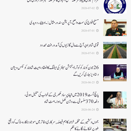
مردم شماری کا پہلا مرحلہ مکمل،آبادی کا مرحلہ ستمبر اور فروری میں
2026-07-02
مسلح افواج کی سمت واضح، آپریشن سندورمثال:۔ اوپیندر دویدی
2026-07-01
قومی شاہراہ پر آج سے مال گاڑیوں کی آمدورفت محدود
2026-07-01
26جون کونارکو کوآرڈینیشن سینٹر کی میٹنگ کا انعقاد، امیت شاہ نارکوٹکس ویژن
دستاویز جاری کریں گے
2026-06-25
پانچ اگست 2019میں شیاما پر ساد مکھرجی کے خواب کی تکمیل ہوئی،
دفعہ 370منسوخی سے وژن مکمل ہوا۔ امت شاہ
2026-06-24
جموں و کشمیر کے محکمہ خزانہ کا اہم فیصلہ , سرکاری دفاتر میں موجود ناکارہ سٹاک کو وقتی
طور پر ٹھکانے لگانے کا حکم