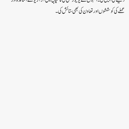
عملے کی کوششوں اور تعاون کی بھی ستائش کی۔