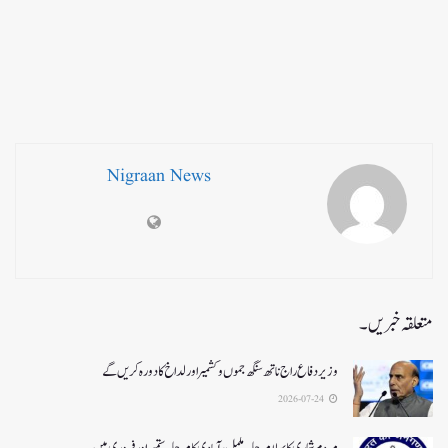
Nigraan News
متعلقہ خبریں۔
وزیر دفاع راج ناتھ سنگھ جموں و کشمیر اور لداخ کا دورہ کریں گے
2026-07-24