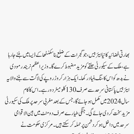
بھارتی فضائیہ کا نیا ایئربیس، جو گجرات کے ضلع بناسکنٹھا کے ڈیسا میں بننے جا رہا
ہے، ملک کے سیکورٹی حلقے کو مزید مضبوط کرے گا۔وزیر اعظم نریندر مودی
نے بدھ کو اس کا سنگ بنیاد رکھا۔ایک ہزار کروڑ روپے کی لاگت سے بننے والا یہ
ایئربیس پاکستانی سرحد سے صرف 130 کلومیٹر دور ہے۔اس کا کام
سال 2024 میں مکمل ہو جائے گا، جس کے بعد مغربی سرحد پر ملک کی سکیورٹی
مزید سخت کر دی جائے گی۔جنگی طیارے صرف دو منٹ میں بین الاقوامی
سرحد میں داخل ہو کر دشمن پر حملہ کر سکتے ہیں۔مرکزی حکومت نے