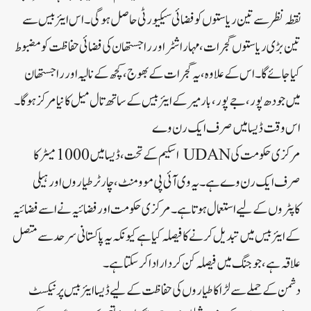
نقطہ نظر سےتین ریاستوں کو فضائی سیکیورٹی حاصل ہوگی ۔اس ایئربیس سے
تین بڑی ریاستوں گجرات، مہاراشٹر اور راجستھان کی فضائی حفاظت کو مضبوط
کیا جائے گا۔اس کے علاوہ، یہ گجرات کے بھوج، کچھ کے نالیہ اور راجستھان
میں جودھ پور، جے پور، بارمیر کے ایئر بیس کے ساتھ تال میل کا نیا مرکز ہوگا۔
اس وقت ڈیسا میں صرف ایک رن وے
مرکزی حکومت کی UDAN اسکیم کے تحت، ڈیسا میں 1000 میٹر کا
صرف ایک رن وے ہے۔یہ وی آئی پی موومنٹ، چارٹر طیاروں اور ہیلی
کاپٹروں کے لیے استعمال ہوتا ہے۔مرکزی حکومت اور فضائیہ نے اسے فضائیہ
کے ایئربیس میں تبدیل کرنے کا فیصلہ کیا ہے کیونکہ یہ پاکستانی سرحد سے متصل
علاقہ ہے، جو جنگ میں فیصلہ کن کردار ادا کرسکتا ہے۔
دشمن کے حملے سے لڑاکا طیاروں کی حفاظت کے لیے ڈیسا ایئربیس پر نیکسٹ