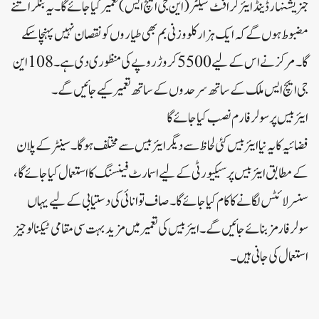
جنریشنہارڈینڈ ایئر کرافٹ شیلٹر (این جی ایچ ایس) تعمیر کیا جائے گا۔یہ بنکر اتنے
مضبوط ہوں گے کہ ایک ہزار کلو وزنی بم بھی طیاروں کو نقصان نہیں پہنچا سکے
گا۔مرکز نے اس کے لیے 5500 کروڑ روپے کی منظوری دی ہے۔108 این
جی ایچ ایس ملک کے ساتھ سرحدوں کے ساتھ تعمیر کیے جائیں گے۔
ایئربیس پر سولر فارم نصب کیا جائے گا
فضائیہ کا یہ نیا ایئربیس کئی لحاظ سے دیگر ایئربیس سے مختلف ہوگا۔سینٹر کے پلان
کے مطابق ایئربیس پر سیکیورٹی کے لیے اسمارٹ فینسنگ کا استعمال کیا جائے گا،
سنسر لائٹس لگانے کا کام کیا جائے گا۔صاف توانائی کی دستیابی کے لیے یہاں
سولر فارمز بنائے جائیں گے۔ایئربیس کی تعمیر میں مزید بہت سی مقامی ٹیکنالوجیز
استعمال کی جانی ہیں۔