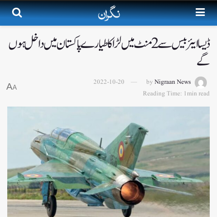
ڈیسا ایئربیس سے 2 منٹ میں لڑاکا طیارے پاکستان میں داخل ہوں
گے
2022-10-20
by
Nigraan News
A
A
Reading Time: 1min read