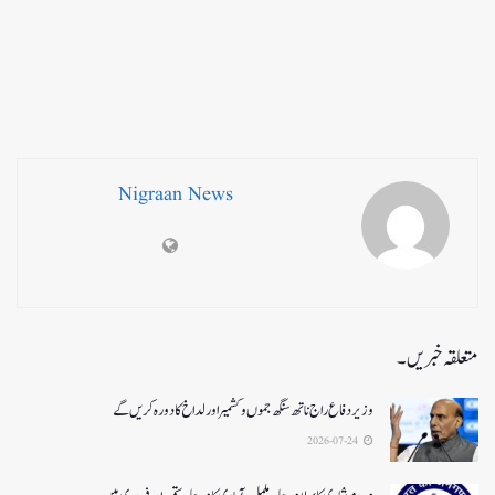
Nigraan News
متعلقہ خبریں۔
وزیر دفاع راج ناتھ سنگھ جموں و کشمیر اور لداخ کا دورہ کریں گے
2026-07-24