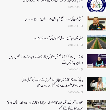
مردم شماری کا پہلا مرحلہ مکمل،آبادی کا مرحلہ ستمبر اور فروری میں
2026-07-02
مسلح افواج کی سمت واضح، آپریشن سندورمثال:۔ اوپیندر دویدی
2026-07-01
قومی شاہراہ پر آج سے مال گاڑیوں کی آمدورفت محدود
2026-07-01
26جون کونارکو کوآرڈینیشن سینٹر کی میٹنگ کا انعقاد، امیت شاہ نارکوٹکس ویژن
دستاویز جاری کریں گے
2026-06-25
پانچ اگست 2019میں شیاما پر ساد مکھرجی کے خواب کی تکمیل ہوئی،
دفعہ 370منسوخی سے وژن مکمل ہوا۔ امت شاہ
2026-06-24
جموں و کشمیر کے محکمہ خزانہ کا اہم فیصلہ , سرکاری دفاتر میں موجود ناکارہ سٹاک کو وقتی
طور پر ٹھکانے لگانے کا حکم