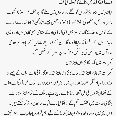
اسے 2020 میں بنانے کا فیصلہ کیا تھا۔
نیا ایئر بیس، جو ایئر فورس کو اگلے دو سالوں میں ملے گا، بوئنگ C-17 گلوب
ماسٹر، رافیل، سکھوئی، MiG-29، تیجس جیسے تباہ کن لڑاکا طیارے اڑانے
کے قابل ہو جائے گا۔نیا ایئربیس ڈی آر ڈی او کے مقامی ہیلی کاپٹروں اور دیسی
ریڈاروں کے لیے ایک نیا اڈہ ہوگا۔ان کے ذریعے فضائیہ کے اہلکار سرحدی
علاقوں میں دشمن کی ہر نقل و حرکت پر نظر رکھ سکیں گے۔
گجرات میں ملک کا 5واں ایئربیس
گجرات میں ڈیسا ایئربیس ملک کا 5واں ایئربیس ہوگا۔آئی اے ایف کے پہلے ہی
وڈودرا، جام نگر، بھوج اور نالیہ میں ایئر بیس موجود ہیں۔ملک میں آئی اے ایف
کے فضائی اڈوں کی کل تعداد 60 سے زیادہ ہے۔ملک کے تمام ایئربیسز سے
ہنگامی حالت میں مختلف قسم کے لڑاکا طیارے ایک ساتھ پرواز کر سکتے ہیں۔
اس ایئربیس کو ساؤتھ ویسٹرن ایئر کمانڈ کے لیے اہم قرار دیا جا رہا ہے، اسٹرٹیجک