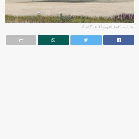
ڈیسا ایئربیس سے 2 منٹ میں لڑاکا طیارے پاکستان میں داخل ہوں گے