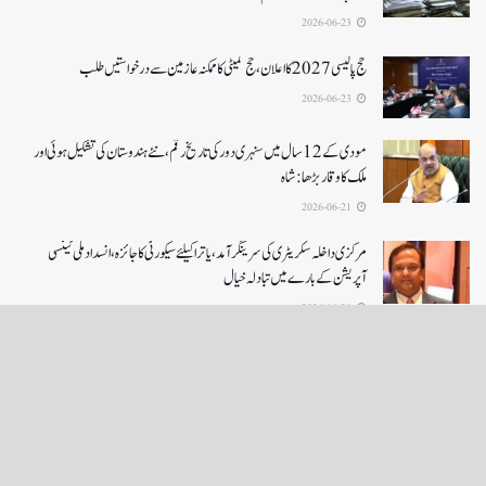
2026-06-23
حج پالیسی 2027کا اعلان ،حج کمیٹی کا ممکنہ عازمین سے درخواستیں طلب
2026-06-23
مودی کے 12 سال میں سنہری دور کی تاریخ رقم ، نئے ہندوستان کی تشکیل ہوئی اور
ملک کا وقار بڑھا: شاہ
2026-06-21
مرکزی داخلہ سکریٹری کی سرینگر آمد ،یاترا کیلئے سیکورٹی کا جائزہ ،انسداد ملی ٹینسی
آپریشن کے بارے میں تبادلہ خیال
2026-06-21
LOAD MORE