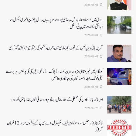
2026-08-01
وادی میں موسلادھار بارش،بانڈی پورہ اور سوپور میںبادل پھٹے، پرائمری سکول اور
رہائشی مکانات میں پانی داخل
2026-08-01
گرین ہائی ویز پالیسی کے تحت شجرکاری میں جموں و کشمیر کی رفتار تیز// نیتن گڈکری
2026-08-01
کولگام میں غیر مقامی مزدوروں پر حملہ،1ہلاک،1زخمی،ایل جی کی پولیس سربراہ سے
ٹیلی فونک رابطہ، صورتحال کی جانکاری حاصل
2026-08-01
امرناتھ یاترا 6دن کی معطلی کے بعد بحال،پہلگام کا راستہ فی الحال بند، بالتل کھلا ہوا
2026-07-26
فائر اینڈ ایمرجنسی سروسز کا پیپر لیک سکینڈل،اے سی بی کے ہاتھوں مزید 12 ملزمان
گرفتار