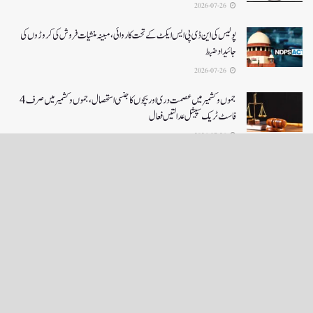
2026-07-26
پولیس کی این ڈی پی ایس ایکٹ کے تحت کاروائی، مبینہ منشیات فروش کی کروڑوں کی
جائیداد ضبط
2026-07-26
جموں و کشمیر میں عصمت دری اور بچوں کا جنسی استحصال،جموں و کشمیر میں صرف 4
فاسٹ ٹریک سپیشل عدالتیں فعال
2026-07-26
LOAD MORE
English News
e-Paper
نگراں ٹی وی