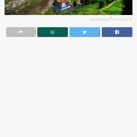
شمالی کشمیر کپوارہ میں موجود بنگس وادی سیاحوں کی نئی پسند