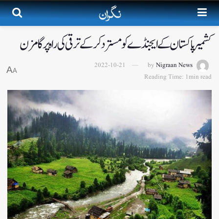
کشمیر پاکستان کے ایجنڈے کو مسترد کرکے ترقی کی راہ پرگامزن
2022-10-21
by
Nigraan News
A
A
Reading Time: 1min read