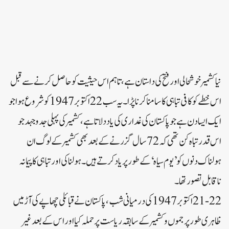
نیا کشمیر خوشحالی اور فتح کی داستان ہے، تاہم اس حیثیت کو حاصل کرنے سے قبل
اس خطے کو کافی تباہی کا سامنا کرنا پڑا۔ یہ سب 22 اکتوبر 1947 کو شروع ہوا جو
ایک ایسا دن ہے جو پاکستان کی غداری کی یاد دلاتا ہے، کشمیر کی پہلی جدوجہد جو
اس قدر تباہ کن تھی کہ 72 سال گزرنے کے بعد بھی کشمیر کے لوگ ان
ہولناک دنوں کو’یوم سیاہ‘ کے طور پر یاد کرتے ہیں۔ ہولناکی اور تباہی کا پیمانہ
ناقابل تصور تھا۔
21-22 اکتوبر 1947کی درمیانی شب، پاکستان نے قبائلی چھاپے کی آڑ میں
ظاہری طور پر جموں و کشمیر کے سابقہ ریاست پر حملہ کیا اور اس کے بعد غیر