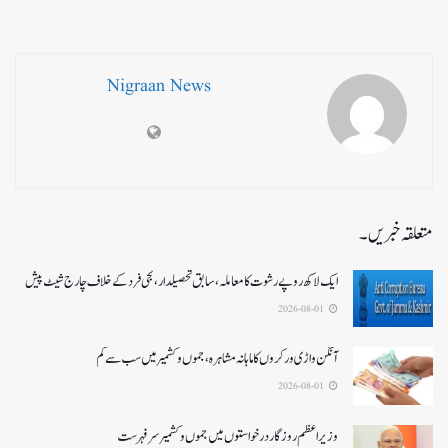
Nigraan News
متعلقہ خبریں۔
ایک لاکھ روپے رشوت کا معاملہ،سابق تحصیلدار، نجی فرد کے خلاف چارج شیٹ پیش
2026-08-01
آنگن واڑی ورکروں کا ماہانہ مشاہرہ، جموں و کشمیر میں سب سے کم
2026-08-01
وزیر اعظم روزگار درخواستوں میں جموں و کشمیر سرفہرست