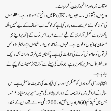
طبقات میں عدم اطمینان پیدا کر رہا ہے۔
بلوچوں، پشتونوں، سندھیوں اورPoJKمیں واضح تناؤ موجود ہے۔ مظلوموں
کی آواز کو اتنے عرصے سے دبا دیا گیا ہے کہ لوگ اب انصاف کے لیے نہیں بلکہ
پاکستان سے مکمل آزادی کے لیے لڑ رہے ہیں۔ اس ملک کے ہاتھ پر اپنے ہی
مسلمان بھائیوں کا خون ہے۔ انہوں نے احمدیوں اور شیعوں جیسے ہیٹروڈوکس
فرقوں کو خاموش کرنے کی حمایت کی ہے۔ پاکستان میں فرقہ وارانہ تشدد ایک
اور خطرناک سفر پر گامزن ہے، جو ملک کی پہلے سے کنڈیشنڈ معیشت کو نیچے لے
جا رہا ہے۔
انتہا پسند سنی گروہوں کو عسکری اور سیاسی قیادت کی حمایت حاصل ہے۔ اس
سال کے اوائل میں نماز جمعہ کے دوران پشاور کی شیعہ مسجد پر وحشیانہ بم حملہ
جس میں کم از کم 60 افراد جاں بحق اور 200 زخمی ہوئے تھے، ان کے متشدد