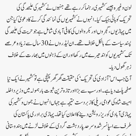
لون وغیرہ جیسے کشمیری رہنما کر رہے تھے جنہوں نے کشمیر کی علیحدگی کی
تحریک کو ہائی جیک کیا۔ انہوں نے کشمیریوں کی نمائندگی کرنے کا دعویٰ کیا جن
میں پہاڑیوں، گجروں اور بکروالوں کی کافی آبادی شامل ہے جو حریت کی علیحدگی
پسند سیاست کے بالکل خلاف تھے۔ ان لیڈروں نے 30 سال سے زیادہ عرصے
تک کشمیریوں کو اندھیرے میں رکھا اور ان کے ذہنوں میں بھارت کے خلاف
زہر گھول دیا۔
آج جب اس’آزادی کی تحریک‘ کی حقیقت گھر گھر پہنچی ہے تو کشمیر نے ایک نیا
صفحہ پلٹ دیا ہے۔ اور سب سے بڑا اور تازہ ترین ثبوت بارہمولہ میں وزیر داخلہ
امیت شاہ کی عوامی ریلی کا زبردست نتیجہ ہے جہاں انہوں نے جموں و کشمیر کی
پہاڑی آبادی کو ریزرویشن دینے کا اعلان کیا تھا۔ پہاڑی برادری پاکستان کی
طرف سے اسپانسر شدہ سرحد پار دہشت گردی کے خلاف لڑنے میں ہندوستانی