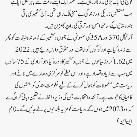
فوج کی ایک بڑی مددگار رہی ہے۔ کشمیر ایک ایسے وقت سے باہرنکل آیا ہے
جب مستقبل تاریکی اور زندگی بے معنی لگ رہی تھی۔ آج کشمیری باقی
ہندوستانیوںکے ساتھ امن اور ترقی کی راہ پر گامزن ہیں۔
آرٹیکل 370 اور 35Aکی منسوخی نے جموں و کشمیر کے پسماندہ طبقات کو پھر
سے زندہ کیا ہے اور لوگوں کو طاقت اور حقوق واپس دئیے ہیں۔ 2022
میں 1.62 کروڑ سیاحوں نے جموں و کشمیر کا دورہ کیا، جو آزادی کے 75 سالوں
میں سب سے زیادہ تعداد ہے، اور اس خطے کو مرکزی دھارے میں لانے اور
ریاست میں معمولات کو بحال کرنے کے لیے حکومت ہند کی کوششوں کی
کامیابی کا ثبوت ہے۔ آئندہ انتخابات جن کی وزیر داخلہ نے یقین دہانی کرائی ہے
کہ وہ 2023 میں ہوں گے، ریاست کو مزید بلندیوں پر لے جائیں گے۔( ایم
این این)