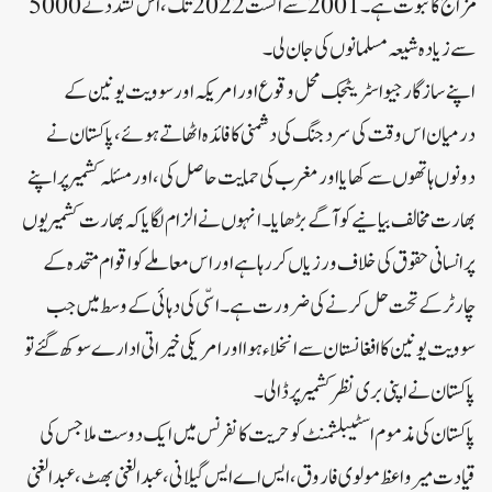
مزاج کا ثبوت ہے۔ 2001سے اگست 2022 تک، اس تشدد نے 5000
سے زیادہ شیعہ مسلمانوں کی جان لی۔
اپنے سازگار جیو اسٹریٹجک محل وقوع اور امریکہ اور سوویت یونین کے
درمیان اس وقت کی سرد جنگ کی دشمنی کا فائدہ اٹھاتے ہوئے، پاکستان نے
دونوں ہاتھوں سے کھایا اور مغرب کی حمایت حاصل کی، اور مسئلہ کشمیر پر اپنے
بھارت مخالف بیانیے کو آگے بڑھایا۔ انہوں نے الزام لگایا کہ بھارت کشمیریوں
پر انسانی حقوق کی خلاف ورزیاں کر رہا ہے اور اس معاملے کو اقوام متحدہ کے
چارٹر کے تحت حل کرنے کی ضرورت ہے۔ اسّی کی دہائی کے وسط میں جب
سوویت یونین کا افغانستان سے انخلاء ہوا اور امریکی خیراتی ادارے سوکھ گئے تو
پاکستان نے اپنی بری نظر کشمیر پر ڈالی۔
پاکستان کی مذموم اسٹیبلشمنٹ کو حریت کانفرنس میں ایک دوست ملا جس کی
قیادت میر واعظ مولوی فاروق، ایس اے ایس گیلانی، عبدالغنی بھٹ، عبدالغنی