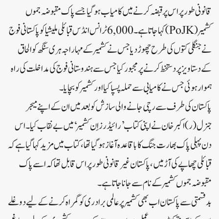
قانونی طور پر اس پر قبضہ کرنے میں کامیاب ہو گیا جسے پاک مقبوضہ جموں
کشمیر(PoJK)کہا جاتا ہے۔ 6,000 ٹرانس انڈس قبائلی ملیشیا کو پاکستانی فوج
نے جنگلی کتوں کی طرح چھوڑ دیا جس نے کشمیر کے مہاراجہ ہری سنگھ کو الحاق
کے دستاویز پر دستخط کرنے پر مجبور کیا جس سے ہندوستانی فوج کی مداخلت کی راہ
ہموار ہوئی جس نے کامیابی سے حملہ پسپا کیا اور کشمیر کو بچایا۔
پاکستان کی طرف سے رچی جانے والی سازش کو بعد میں ان کے اپنے میجر
جنرل(ر) اکبر خان نے اپنی کتاب’رائیڈرز اِن کشمیر‘ میں بے نقاب کیا۔ اس
دن پہلی پاک بھارت جنگ کا باقاعدہ آغاز ہو گیا تھا، کتاب میں مزید کہا گیا ہے کہ
قبائلی چھاپے کی آڑ میں، پاکستان غیر قانونی طور پر اس قابل تھا کہ اسے پاک
مقبوضہ جموں کشمیر کے نام سے جانا جاتا ہے۔
بدقسمتی سے پاکستان اب بھی کشمیر پر عالمی برادری کو گمراہ کرنے کے لیے دوغلے