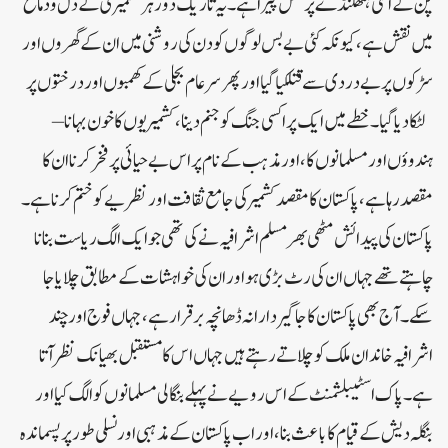
پن کے اسی ہتھکنڈے پر عمل پیرا ہے۔ یہ تاریک دور ہر کشمیری کے دل و دماغ
میں نقش ہے، کیونکہ کئی بے بس لوگوں کو دن کی روشنی میں ان کے گھروں اور
سڑکوں پر بے دردی سے قتلکیا گیا اور پھر سرعام بجلی کے کھمبوں اور درختوں پر
لٹکا دیا گیا۔ خطے میں ایک پراکسی جنگ کو جنم دینا، کشمیریوں کا خون بہانا –
ہندوؤں اور مسلمانوں کا، اور مذہب کے نام پر اس بے حیائی پر فخر کرنا ان کا
مقصد رہا ہے، پاکستان کا مقصد کشمیر کی جامع ثقافت اور نظریے کو ختم کرنا ہے۔
پاکستان کی پیدائش مٹھی بھر مسلم اشرافیہ نے کی تھی جو ایک الگ ریاست بنانا
چاہتے تھے جہاں ان کی رٹ بڑی ہو اور ان کی خواہشات کے مطابق چلایا جا
سکے۔ آج بھی پاکستان کا جاگیردارانہ ڈھانچہ برقرار ہے، جہاں فوج اور چند
اشرافیہ خاندان ملک کو چلاتے رہتے ہیں جہاں اس کا مستقبل بھیانک نظر آتا
ہے۔ پاک اسٹیبلشمنٹ کے اس رویے نے پہلے بنگالی مسلمانوں کو الگ کیا اور
بنگلہ دیش کے قیام کا باعث بنا، اور اب پاکستان کے مذہبی اور نسلی طور پر پسماندہ