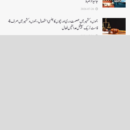
جائیداد ضبط
2026-07-26
جموں و کشمیر میں عصمت دری اور بچوں کا جنسی استحصال،جموں و کشمیر میں صرف 4
فاسٹ ٹریک سپیشل عدالتیں فعال
2026-07-26
LOAD MORE
English News
e-Paper
نگراں ٹی وی
4th floor firdous shah bulding Abi guzar Srinagar-190001
+911943566963,9419001837,6005481804 RNI:- JKURD/2007/22206
Email:
editornigraan@gmail.com