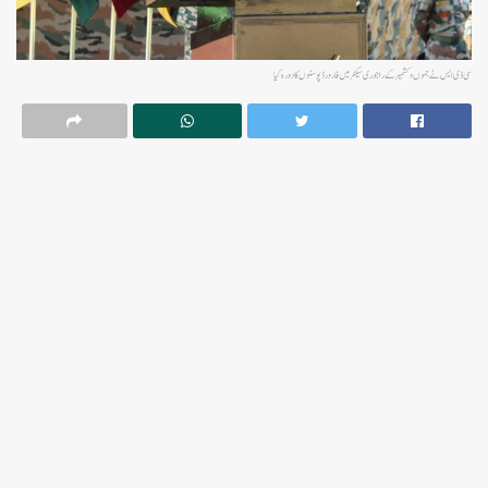
سی ڈی ایس نے جموں و کشمیر کے راجوری سیکٹر میں فارورڈ پوسٹوں کا دورہ کیا