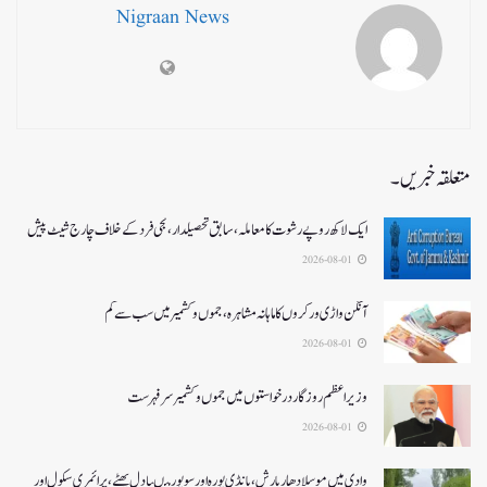
Nigraan News
متعلقہ خبریں۔
ایک لاکھ روپے رشوت کا معاملہ،سابق تحصیلدار، نجی فرد کے خلاف چارج شیٹ پیش
2026-08-01
آنگن واڑی ورکروں کا ماہانہ مشاہرہ، جموں و کشمیر میں سب سے کم
2026-08-01
وزیر اعظم روزگار درخواستوں میں جموں و کشمیر سرفہرست
2026-08-01
وادی میں موسلادھار بارش،بانڈی پورہ اور سوپور میںبادل پھٹے، پرائمری سکول اور