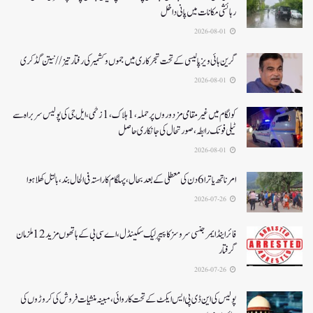
رہائشی مکانات میں پانی داخل
2026-08-01
گرین ہائی ویز پالیسی کے تحت شجرکاری میں جموں و کشمیر کی رفتار تیز// نیتن گڈکری
2026-08-01
کولگام میں غیر مقامی مزدوروں پر حملہ،1ہلاک،1زخمی،ایل جی کی پولیس سربراہ سے
ٹیلی فونک رابطہ، صورتحال کی جانکاری حاصل
2026-08-01
امرناتھ یاترا 6دن کی معطلی کے بعد بحال،پہلگام کا راستہ فی الحال بند، بالتل کھلا ہوا
2026-07-26
فائر اینڈ ایمرجنسی سروسز کا پیپر لیک سکینڈل،اے سی بی کے ہاتھوں مزید 12 ملزمان
گرفتار
2026-07-26
پولیس کی این ڈی پی ایس ایکٹ کے تحت کاروائی، مبینہ منشیات فروش کی کروڑوں کی