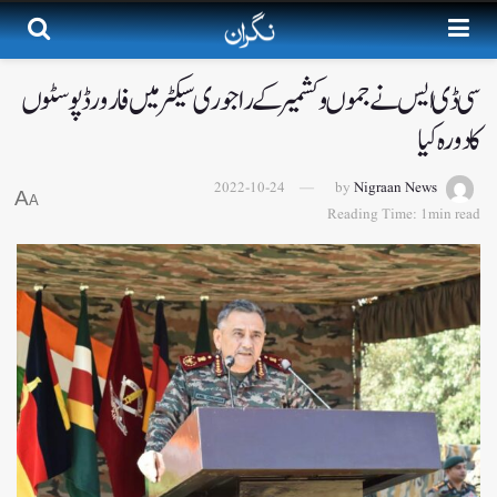
سی ڈی ایس نے جموں و کشمیر کے راجوری سیکٹر میں فارورڈ پوسٹوں
کا دورہ کیا
2022-10-24
by
Nigraan News
A
A
Reading Time: 1min read