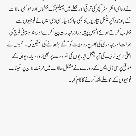
نے دفاعی انفراسٹرکچر کی ترقی اور خطے میں چیلنجنگ خطوں اور موسمی حالات
کے باوجود آپریشنل تیاریوں کا بھی جائزہ لیا۔سی ڈی ایس نے فوجیوں سے
خطاب کرتے ہوئے انہیں پیشہ ورانہ مہارت پیدا کرنے اور ہندوستانی فوج کی
جرات اور بہادری کی بھرپور روایت کو آگے بڑھانے کی تلقین کی۔ انہوں نے
اعلیٰ ترین ترتیب کی آپریشنل تیاریوں کی ضرورت پر بھی زور دیا۔ دیوالی کے
موقع پر سی ڈی ایس کے دورے نے مشکل حالات میں فرنٹ لائن پر تعینات
فوجیوں کے حوصلے بلند کرنے کا کام کیا۔