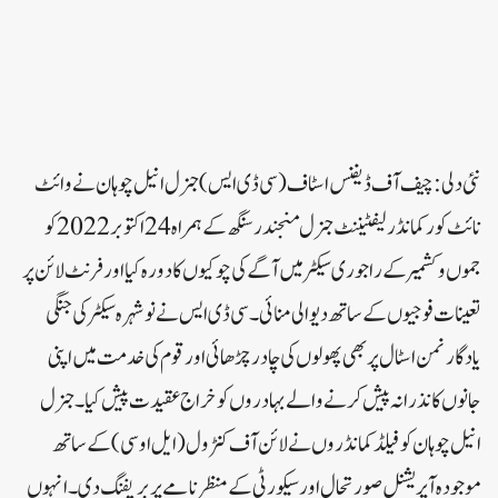
نئی دلی: چیف آف ڈیفنس اسٹاف (سی ڈی ایس) جنرل انیل چوہان نے وائٹ
نائٹ کور کمانڈر لیفٹیننٹ جنرل منجندر سنگھ کے ہمراہ 24 اکتوبر 2022 کو
جموں و کشمیر کے راجوری سیکٹر میں آگے کی چوکیوں کا دورہ کیا اور فرنٹ لائن پر
تعینات فوجیوں کے ساتھ دیوالی منائی۔ سی ڈی ایس نے نوشہرہ سیکٹر کی جنگی
یادگار نمن اسٹال پر بھی پھولوں کی چادر چڑھائی اور قوم کی خدمت میں اپنی
جانوں کا نذرانہ پیش کرنے والے بہادروں کو خراج عقیدت پیش کیا۔جنرل
انیل چوہان کو فیلڈ کمانڈروں نے لائن آف کنٹرول (ایل او سی) کے ساتھ
موجودہ آپریشنل صورتحال اور سیکورٹی کے منظر نامے پر بریفنگ دی۔ انہوں