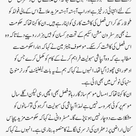
کے لئے انتہائی زرخیز ہے اور اب آہستہ آہستہ مزید علاقے اس کے مالی فوائد کو
ملحوظ رکھ کر اس فصل کی کاشت کاری کو اپنا رہے ہیں۔ان کا کہنا تھا کہ حکومت
نے بھی ہرسفرون مشن اسکیم کے تحت ہر کسان کو بیس ہزار روپیے دئے تاکہ وہ
اس فصل کی کاشت کر سکے۔موصوف چیئرمین نے کہا کہ ہمارا حکومت سے
مطالبہ ہے کہ وہ آبپاشی سہولیت فراہم کرنے کے کام کو مکمل کرے جس کو
ادھورا ہی چھوڑا گیا تھا۔انہوں نے کہا کہ ہم نے یہ بات لیفٹیننٹ گورنر منوج
سنہا کی نوٹس میں بھی لائی ہے۔
ان کا کہنا تھا کہ امسال موسم سازگار رہا تو فصل بھی اچھی رہی لیکن اگلے سال
موسم پر کوئی بھروسہ نہیں ہے لہذا آبپاشی کی سہولیت اگر ہوگی تو کسانوں کو
مشکلات سے دوچار نہیں ہونا پڑے گا۔مسٹر وانی نے کہا کہ حکومت مزید پچاس
کنال اراضی پر زعفران کی نرسری لگانے کا منصوبہ بنا رہی ہے۔انہوں نے کہا کہ