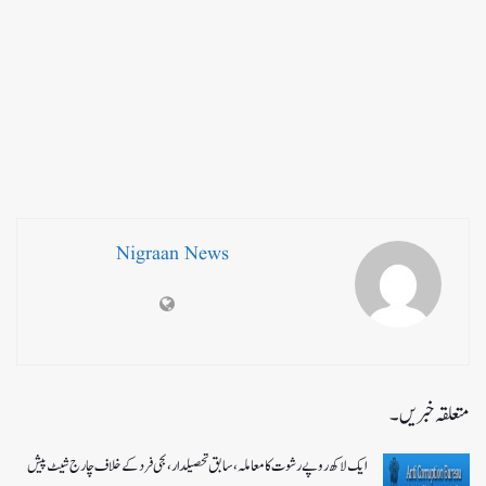
Nigraan News
متعلقہ خبریں۔
ایک لاکھ روپے رشوت کا معاملہ،سابق تحصیلدار، نجی فرد کے خلاف چارج شیٹ پیش