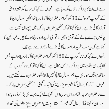
رہے ہیں ان کا پورا کرنا محال لگ رہا ہے۔انہوں نے کہا کہ سال گذشتہ دوبئی
کے گروپ ’لولو’ نے 30 کلو گرام زعفران کا آرڈر دیا تھا لیکن امسال ان کا
آرڈر کافی بڑا ہے۔ان کا کہنا تھا کہ کشمیر سفرون پارک میں پہلے ہی تیس سے
چالیس بڑے پیمانے کے قومی و بین الاقوامی خریدار درج ہوئے ہیں۔عبد المجید کا
کہنا ہے کہ یہ سب خریدار امسال کافی بڑے آرڈر دے رہے ہیں۔
انہوں نے کہا کہ ٹاٹا گروپ نے 150 کلو گرام زعفران کا آرڈر دیا ہوا ہے جس
کا ایک ہی وقت میں پورا کرنا از بس محال ہے۔ان کا کہنا تھا کہ ٹاٹا گروپ کے
ساتھ میٹنگ ہو رہی ہے ہم امسال غالباً انہیں 60 کلو زعفران دے سکتے ہیں۔
انہوں نے کہا کہ سال گذشتہ سویزر لینڈ کی ایک کمپنی نے کشمیر سفرون پارک
سے زعفران خریدا تھا اور اس سال اس کمپنی نے ایک بہت ہی بڑا آرڈر دیا ہوا
ہے۔ان کا کہنا تھا کہ سال گذشتہ کے مقابلے میں زعفران بیچنے والوں کی تعداد