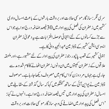
سری نگر:ساز گار موسمی حالات اور بر وقت بارشوں کے باعث امسال وادی
کشمیر میں زعفران کی فصل کی پیدا وار میں 30 فیصد اضافہ درج ہوا ہے جو اس
سے جڑے کسانوں کے لئے انتہائی حوصلہ افزا بات ہے یہ دعویٰ زعفران
ایسوسی ایشن کشمیر کے چیئر مین عبدالمجید وانی کا ہے۔
جنوبی کشمیر کے قصبہ پانپور، جو زعفران کی پیدا وار کے لئے مشہور ہے، اور ملحقہ
علاقوں کے زعفران کھیتوں میں ان دنوں زعفران اٹھانے کا کام شد و مد سے
جاری ہے جہاں مرد و زن کو اس کام میں مصروف دیکھا جا رہا ہے۔موصوف
چیئرمین نے یو این آئی کے ساتھ گفتگو میں کہا کہ سال گذشتہ کے مقابلے میں
امسال زعفران کی پیدا وار میں تیس فیصد اضافہ درج ہوا ہے۔انہوں نے کہا:
’اس فصل کی پیداوار میں اضافے کی وجہ ساز گار موسمی حالات اور بر وقت