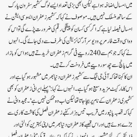
میں امسال اضافہ ہوا ہے لیکن ابھی بڑی تعداد ایسے لوگ کشمیر سفرون پارک
کے ساتھ منسلک نہیں ہیں۔موصوف نے کہا کہ کشمیر زعفران ایسو سی ایشن نے
امسال فیصلہ لیا ہے کہ اگر کسی کسان کو پیشگی رقم کی ضرورت پڑے گی تو اس کو
وہ اسی وقت فارمر پرودیوسر آرگنائزیشن کی طرف سے دی جائے گی۔انہوں
نے کہا کہ جو ہم سے 240 روپیے فی گرام زعفران خریدتے ہیں ہو اس کو بازار
میں پانچ سے چھ سو روپیے میں فروخت کرتے ہیں۔
ان کا کہنا تھا کہ آئی جی ٹیگ سے کشمیر زعفران دنیا بھر میں مشہور ہوگیا ہے اور
اس کا مارکیٹ مزید وسیع ہوگیا ہے۔انہوں نے کہا: ’پہلے ایرانی زعفران کو بھی
کشمیری زعفران کے نام پر بیچا جاتا تھا لیکن اب وہ ممکن نہیں ہے‘۔مجید وانی نے
کہا کہ قصبہ پانپور میں قریب تیس ہزار کنبے زعفران فصل کی کاشت کاری سے
جڑے ہوئے ہیں اور اس قصبے کا زعفران دنیا بھر میں اپنی بہترین کوالٹی اور
ذائقے کے لئے مشہور ہے۔انہوں نے کہا کہ اس علاقے کی مٹی زعفران فصل