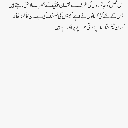
اس فصل کو جانوروں کی طرف سے نقصان پہنچنے کے خطرات لاحق رہتے ہیں
جس کے لئے کئی کسانوں نے اپنے کھیتوں کی فنسنگ کی ہے۔ان کا کہنا تھا کہ
کسان فینسنگ اپنے ذاتی خرچے پر لگا رہے ہیں۔