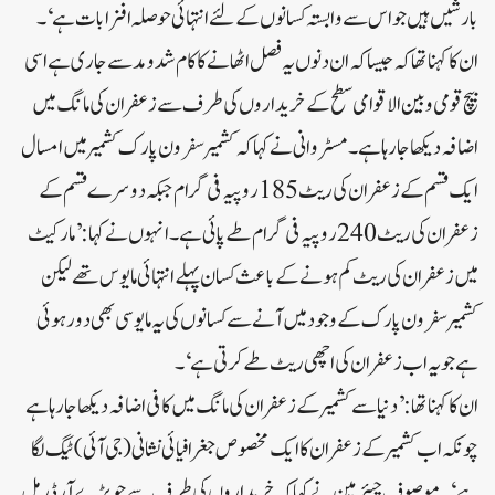
بارشیں ہیں جو اس سے وابستہ کسانوں کے لئے انتہائی حوصلہ افزا بات ہے‘۔
ان کا کہنا تھا کہ جیسا کہ ان دنوں یہ فصل اٹھانے کا کام شد و مد سے جاری ہے اسی
بیچ قومی و بین الاقوامی سطح کے خریداروں کی طرف سے زعفران کی مانگ میں
اضافہ دیکھا جا رہا ہے۔مسٹر وانی نے کہا کہ کشمیر سفرون پارک کشمیر میں امسال
ایک قسم کے زعفران کی ریٹ 185 روپیہ فی گرام جبکہ دوسرے قسم کے
زعفران کی ریٹ 240 روپیہ فی گرام طے پائی ہے۔انہوں نے کہا: ’مارکیٹ
میں زعفران کی ریٹ کم ہونے کے باعث کسان پہلے انتہائی مایوس تھے لیکن
کشمیر سفرون پارک کے وجود میں آنے سے کسانوں کی یہ مایوسی بھی دور ہوئی
ہے جو یہ اب زعفران کی اچھی ریٹ طے کرتی ہے‘۔
ان کا کہنا تھا: ’دنیا سے کشمیر کے زعفران کی مانگ میں کافی اضافہ دیکھا جا رہا ہے
چونکہ اب کشمیر کے زعفران کا ایک مخصوص جغرافیائی نشانی (جی آئی) ٹیگ لگا
ہے‘۔موصوف چیئرمین نے کہا کہ خریداروں کی طرف سے جو بڑے آرڈر مل