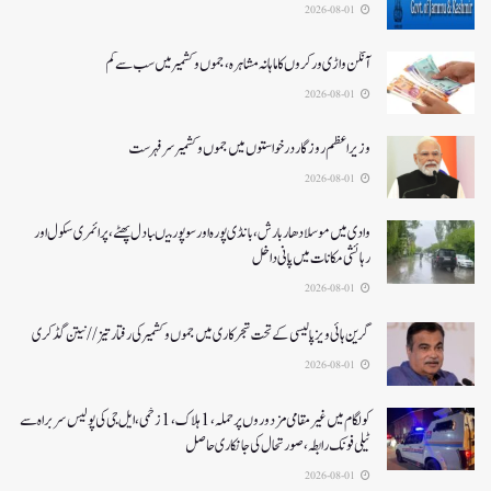
2026-08-01
آنگن واڑی ورکروں کا ماہانہ مشاہرہ، جموں و کشمیر میں سب سے کم
2026-08-01
وزیر اعظم روزگار درخواستوں میں جموں و کشمیر سرفہرست
2026-08-01
وادی میں موسلادھار بارش،بانڈی پورہ اور سوپور میںبادل پھٹے، پرائمری سکول اور
رہائشی مکانات میں پانی داخل
2026-08-01
گرین ہائی ویز پالیسی کے تحت شجرکاری میں جموں و کشمیر کی رفتار تیز// نیتن گڈکری
2026-08-01
کولگام میں غیر مقامی مزدوروں پر حملہ،1ہلاک،1زخمی،ایل جی کی پولیس سربراہ سے
ٹیلی فونک رابطہ، صورتحال کی جانکاری حاصل
2026-08-01