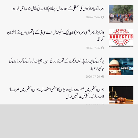
امرناتھ یاترا 6دن کی معطلی کے بعد بحال،پہلگام کا راستہ فی الحال بند، بالتل کھلا ہوا
2026-07-26
فائر اینڈ ایمرجنسی سروسز کا پیپر لیک سکینڈل،اے سی بی کے ہاتھوں مزید 12 ملزمان
گرفتار
2026-07-26
پولیس کی این ڈی پی ایس ایکٹ کے تحت کاروائی، مبینہ منشیات فروش کی کروڑوں کی
جائیداد ضبط
2026-07-26
جموں و کشمیر میں عصمت دری اور بچوں کا جنسی استحصال،جموں و کشمیر میں صرف 4
فاسٹ ٹریک سپیشل عدالتیں فعال
2026-07-26
LOAD MORE