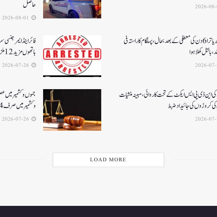
حاصل
2026-08-01
امرناتھ یاترا 6دن کی معطلی کے بعد بحال،پہلگام کا راستہ فی
فائر اینڈ ایمرجنسی 
د، بالتل کھلا ہوا
ہاتھوں مزید 12 ملزمان گرفتار
2026-07-26
ی این ڈی پی ایس ایکٹ کے تحت کاروائی، مبینہ منشیات
جموں و کشمیر میں ع
ی کروڑوں کی جائیداد ضبط
و کشمیر میں صرف 4 فاسٹ ٹریک سپیشل عدالتیں فعال
2026-07-26
LOAD MORE