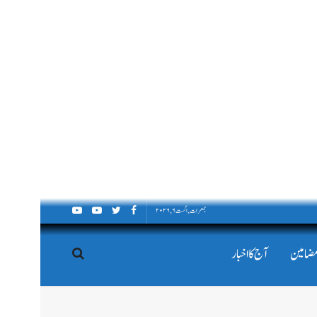
جمعرات, اگست ۶, ۲۰۲۶
مضامین
آج کا اخبار