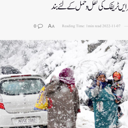
رایں ٹریفک کی نقل و حمل کے لئے بند
0
A
Reading Time: 1min read
2022-11-07
A