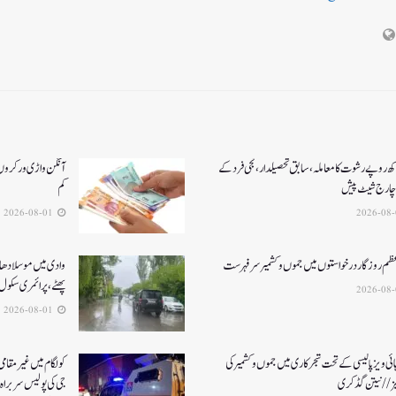
کھ روپے رشوت کا معاملہ،سابق تحصیلدار، نجی فرد کے
آنگن واڑی ورکروں ک
چارج شیٹ پیش
کم
2026-08-01
عظم روزگار درخواستوں میں جموں و کشمیر سرفہرست
وادی میں موسلادھار
پھٹے، پرائمری سکول 
2026-08-01
ئی ویز پالیسی کے تحت شجرکاری میں جموں و کشمیر کی
یز// نیتن گڈکری
جی کی پولیس سربراہ 