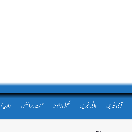
قومی خبریں
عالمی خبریں
کھیل/شوبز
صحت و سائنس
اداریہ/ 