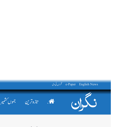
English News
e-Paper
نگراں ٹی وی
.
تازہ ترین
جموں کشمیر