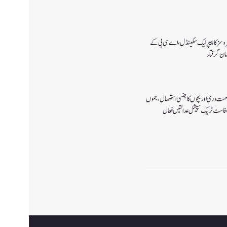
سروسز کا پیپر لیک سکینڈل،اے سی بی کے
صمت دری اور بچوں کا جنسی استحصال،جموں