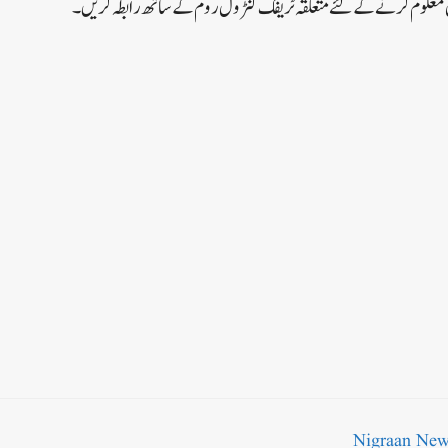
ل معلوم کرنے کے لئے متعلقہ ٹریفک کنٹرول روم کے ساتھ رابطہ کریں۔
Nigraan Ne