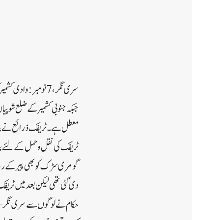
سری نگر،7 نومبر :وا
جبکہ جنوبی کشمیر کے ضلع شوپ
معطل ہے۔ٹریفک ذرائع نے بتایا 
ٹریفک کی نقل و حمل کے لئے ب
گومری سڑک کو بھی پیر کے روز ٹر
دی گئی تھی لیکن بعد میں ٹریفک 
حکام نے لوگوں سے سری نگر – 