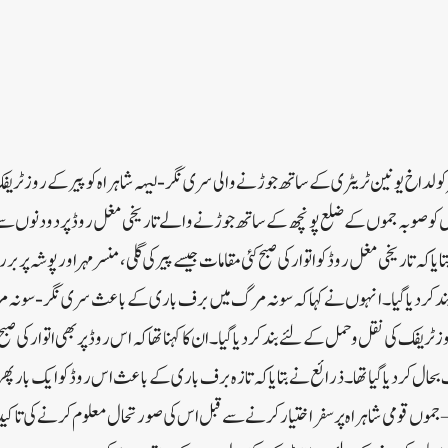
دی کشمیر کو لداخ یونین ٹریٹری کے ساتھ جوڑنے والی سری نگر- لیہہ شاہراہ کو پیر کے روز ٹریف
یاں کو صوبہ جموں کے ضلع پونچھ کے ساتھ جوڑنے والے تاریخی مغل روڈ پر دو دنوں س
کہ تاریخی مغل روڈ کو اتوار کی صبح کئی مقامات جیسے پیر کی گلی، منسر مہر اور پوشہ پر
ند کر دیا گیا۔انہوں نے کہا کہ سونہ مرگ میں برف باری کے باعث سری نگر- سونہ
یفک کی نقل و حمل کے لئے بند کر دیا گیا۔ان کا کہنا تھا کہ اس روڈ پر بھی اتوار کی صبح
بحال کر دیا گیا تھا۔ذرائع نے بتایا کہ تازہ برف باری کے باعث اس روڈ کو ایک بار پھر ب
جموں قومی شاہراہ پر سفر اختیار کرنے سے قبل اس کی صورتحال معلوم کرنے کی تاکید