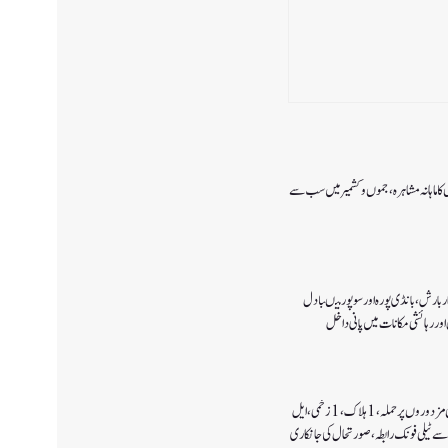
ا ماہانہ مشاہرہ، جموں و کشمیر میں سب سے
 بارش،بانڈی پورہ اور سوپور میںبادل
اور رہائشی مکانات میں پانی داخل
کولگام میں غیر مقامی مزدوروں پر حملہ،1ہلاک،1زخمی،ایل
سے ٹیلی فونک رابطہ، صورتحال کی جانکاری