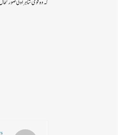
کہ وہ قومی شاہراہ کی صورتحا
ws