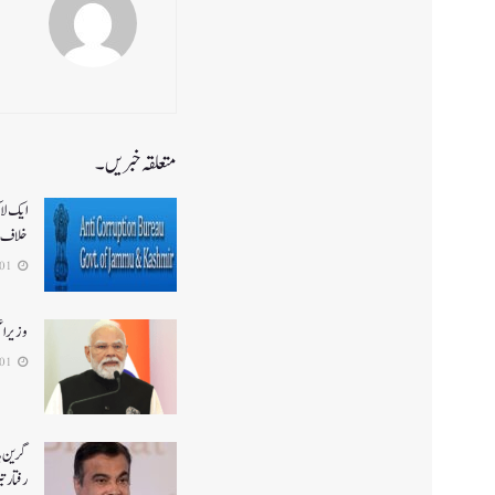
متعلقہ خبریں۔
ایک لا
خلاف 
2026-08-01
وزیر ا
2026-08-01
گرین ہا
رفتار ت