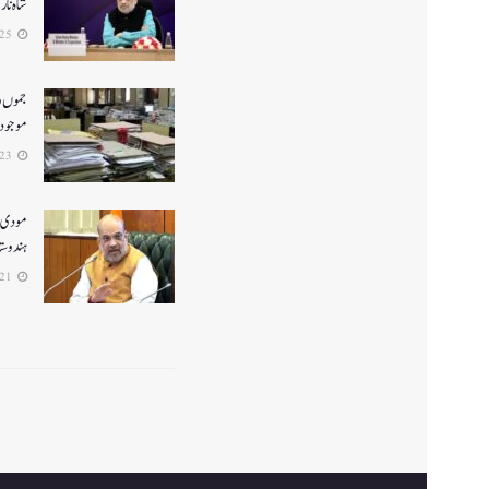
شاہ نا
2026-06-25
جموں و 
موجود ن
2026-06-23
ہندوستا
2026-06-21