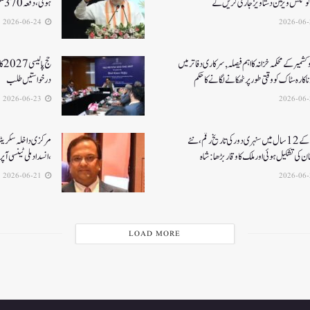
رکوٹکس ویژن دستاویز جاری کریں گے
ہوئی، دفعہ 370منسوخی سے وژن مکمل ہوا۔ امت شاہ
2026-06-24
کشمیر کے محکمہ خزانہ کا اہم فیصلہ , سرکاری دفاتر میں
حج
اکارہ سٹاک کو وقتی طور پر ٹھکانے لگانے کا حکم
درخواستیں طلب
2026-06-23
مودی کے 12 سال میں سنہری دور کی تاریخ رقم ، نئے
مرکزی داخلہ سکریٹری ک
ن کی تشکیل ہوئی اور ملک کا وقار بڑھا: شاہ
،انسداد ملی ٹینسی ا
2026-06-21
LOAD MORE