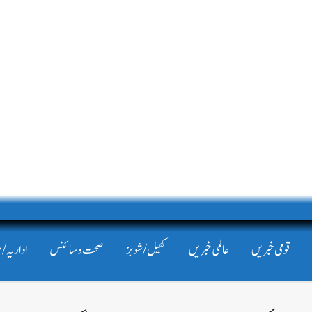
قومی خبریں
عالمی خبریں
کھیل/شوبز
صحت و سائنس
اداریہ/ 