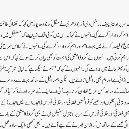
ے سربراہ ایئر چیف مارشل وی آر چودھری نے منگل کو جودھ پور میں کہا کہ فضائی طا
ور اہم کردار ادا کرے گی۔ انہوں نے کہا کہ اس میں کوئی شک نہیںہے کہ مستقبل میں دنیا
ائج کا فیصلہ کرنے میں بہت اہم اور اہم کردار ادا کرے گی۔ انہوں نے کہا اس طرح ک
راہم کرتی ہیں۔ انہوں نے گروڈا مشق کی اہمیت کو بھی بیان کرتے ہوئے کہا کہ اس سے 
کو بہتر بنانے میں مدد ملے گی۔ انہوں نے کہا کہ "ہم نے سیکھا ہے کہ اپنی انٹرآپریبل
یل اڑاتی ہے اور ہم بھی رافیل اڑاتے ہیں، لیکن ہم رافیل کے ساتھ بہت سے دوسرے
الک کے ساتھ کس طرح تعاون کرنا ہے۔آئی اے ایف کے سربراہ نے ذکر کیا کہ گرو
دوستانی پائلٹوں اور عملے کو فرانسیسی فضائی اور خلائی فورس (ایف اے ایس ایف) کے
یسی فضائی اور خلائی فورس کے سربراہ جنرل سٹیفن ملی نے بھی گروڈاا مشق کے بارے می
ہوائی عملے کے ساتھ مل کر اڑان بھرنے کے لیے آئے ہیں۔ کبھی کبھی، ایک سادہ عمل س