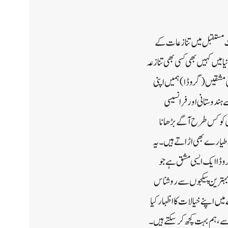
قت مستقبل میں تنازعات کے
 میں کہیں بھی کسی بھی تنازعہ
ی مشقیں (گروڈا) ہمیں اپنی
ہندوستانی اور فرانسیسی
ٹی کو کس طرح آگے بڑھانا
 طیارے بھی اڑاتے ہیں۔ یہ
ڈا ایک ایسی مشق ہے جو
 بہترین پیکجوں سے روشناس
ں اپنے خیالات کا اظہار کیا
ے، ہم بہت کچھ کر سکتے ہیں۔