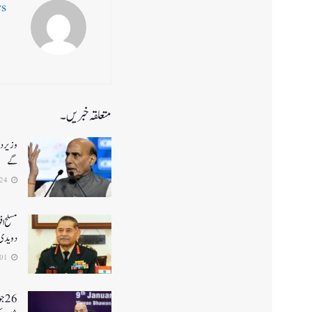
ws
متعلقہ خبریں۔
وزیر دف
گے
2026-07-24
مسلح اف
دویدی
2026-07-01
26