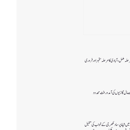
رحلہ مکمل،آبادی کا مرحلہ ستمبر اور فروری
 سے مال گاڑیوں کی آمدورفت محدود
پانچ اگست 2019میں شیاما پر ساد مکھرجی کے خواب کی تکمیل