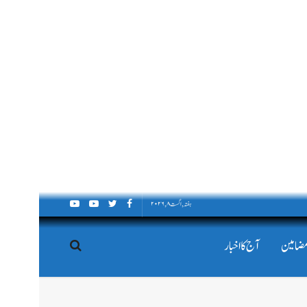
ہفتہ, اگست ۸, ۲۰۲۶
مضامین
آج کا اخبار