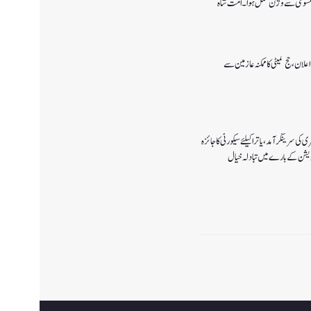
 پالیسی 2027کا اعلان ،حج کمیٹی کا ممکنہ عازمین سے
ی سرینگر آمد ،یاترا کیلئے سیکورٹی کا جائزہ
ٓپریشن کے بارے میں تبادلہ خیال