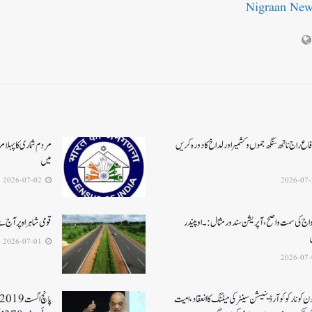
Nigraan Ne
اع راج ناتھ سنگھ جموں و کشمیر اور لداخ کا دورہ کریں
مردم شماری کا پہلا م
میں
2026-07-02
واج کی سمت واضح، آپریشن سندورمثال:۔ اوپیندر
قومی شاہراہ پر آج
2026-07-01
جون کونارکو کوآرڈینیشن سینٹر کی میٹنگ کا انعقاد، امیت