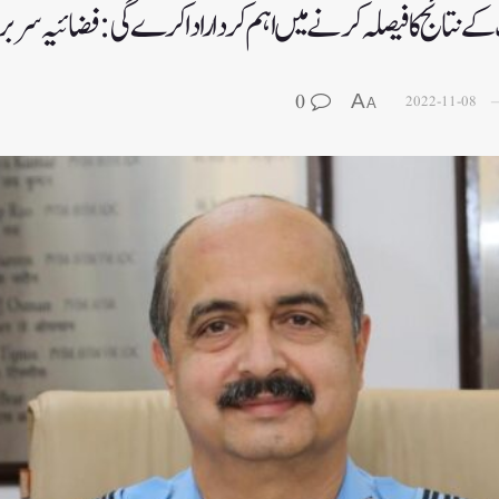
 نتائج کا فیصلہ کرنے میں اہم کردار ادا کرے گی:فضائیہ سربرا
0
A
2022-11-08
A