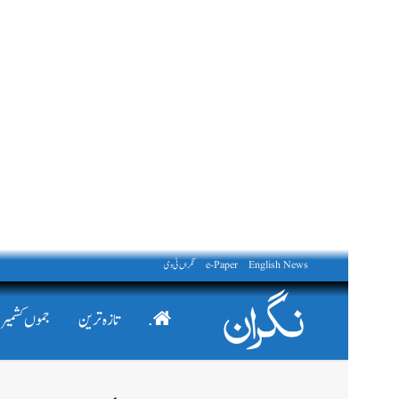
English News
e-Paper
نگراں ٹی وی
.
تازہ ترین
جموں کشمیر