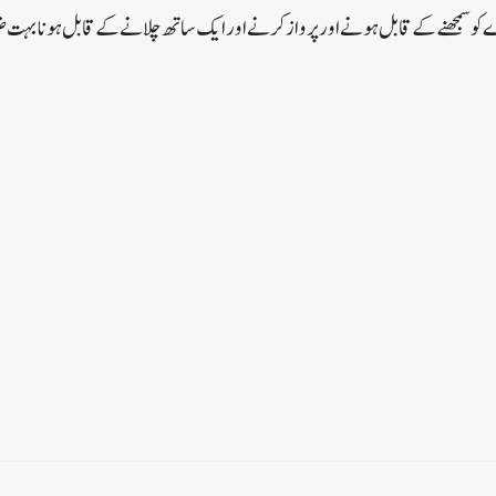
و سمجھنے کے قابل ہونے اور پرواز کرنے اور ایک ساتھ چلانے کے قابل ہونا بہ