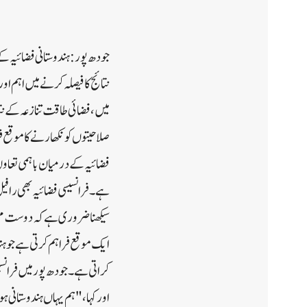
جودھ پور: ہندوستانی فضائیہ ک
نتائج کا فیصلہ کرنے میں اہم ا
میں، فضائی طاقت تنازعہ کے نت
صلاحیتوں کو نکھارنے کا موقع ف
فضائیہ کے درمیان باہمی تعاون 
ہے۔ فرانسیسی فضائیہ بھی راف
سیکھنا ضروری ہے کہ دوست مم
ایک موقع فراہم کرتی ہے جو ہن
کراتی ہے۔ جودھ پور میں فرانس
اور کہا، "ہم یہاں ہندوستانی 