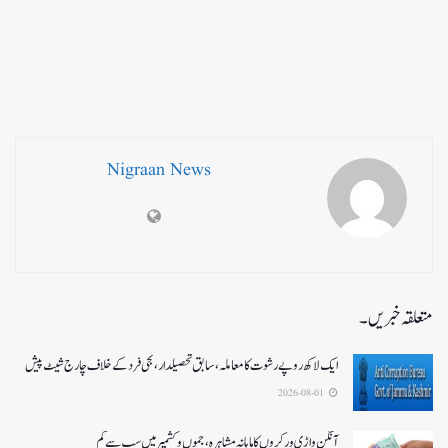
Nigraan News
متعلقہ خبریں۔
ایک لاکھ روپے رشوت کا معاملہ،سابق تحصیلدار، نجی فرد کے خلاف چارج شیٹ پیش
2026-08-01
آنگن واڑی ورکروں کا ماہانہ مشاہرہ، جموں و کشمیر میں سب سے کم