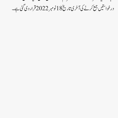
درخواستیں جمع کرنے کی آخری تاریخ 18 نومبر 2022 قرار دی گئی ہے۔