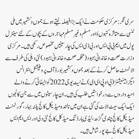
سری نگر: مرکزی حکومت نے ایک بڑا فیصلہ لیتے ہوئے جموں وکشمیر میں ملی
ٹنسی سے متاثرہ کنبوں ؤ اور مسلم و غیر مسلم مہاجروں کے بچوں کے لئے سینٹرل
پول میں ایم بی بی ایس اور بی ڈی ایس کی چار سیٹیں مخصوص رکھی ہیں۔مرکزی
وزارت صحت و خاندانی بہبود (محکمہ صحت و خاندانی بہبود) نئی دہلی کی طرف سے
الاٹمنٹ حاصل کرنے کے بعد جموں وکشمیر بورڈ آف پروفیشنل انٹرانس
ایگزامینیشنز (بی او پی ای ای) نے نیٹ یوجی 2022 کوالیفائی کرنے والے
امیدواروں سے درخواستیں طلب کی ہیں۔ان چار سیٹوں میں سے جن کالجوں
ایک ایک سیٹ الاٹ کی گئی ہے ان میں نالندہ میڈیکل کالج پٹنہ بہار، گورنمنٹ
میڈیکل کالج چندی گڑھ، لیڈی ہارڈنگ میڈکل کالج نئی دلی اور ایس ایم ایس
میڈیکل کالج جے پور شامل ہیں۔