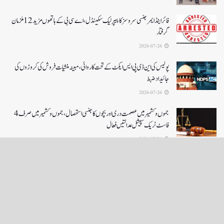
فائر اینڈ ایمرجنسی سروسز کا پیپر لیک سکینڈل،اے سی بی کے ہاتھوں مزید 12 ملزمان
گرفتار
2026-07-26
پولیس کی این ڈی پی ایس ایکٹ کے تحت کاروائی، مبینہ منشیات فروش کی کروڑوں کی
جائیداد ضبط
2026-07-26
جموں و کشمیر میں عصمت دری اور بچوں کا جنسی استحصال،جموں و کشمیر میں صرف 4
فاسٹ ٹریک سپیشل عدالتیں فعال
2026-07-26
LOAD MORE