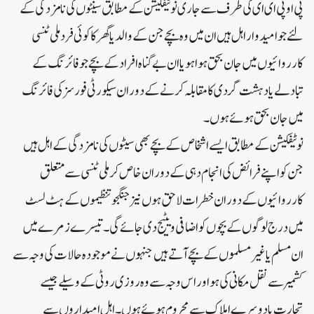
پی او پی ای ای کی طرف سے جاری نوٹیفکیشن کے مطابق سینٹوں کی نامزدگی کے
لئے جو امید وار اہل ہیں ان میں وہ بچے جن کے والد یا گھر کا کوئی فرد ملی ٹنسی
کارروائیوں میں جان بحق ہوا ہو یا ان بے گناہ افراد کے بچے جو فائرنگ کے
تبادلے یا دہشت گردی کا مقابلہ کرنے کے دوران سیکورٹی فورسز کی فائرنگ
میں جان بحق ہوئے ہوں۔
نوٹیفکیشن کے مطابق ایسے اشخاص کے بچے بھی سیٹوں کی نامزدگی کے اہل ہیں
جن کو اپنے فرائض کی انجام دہی کے دوران خاص کر ملی ٹنسی سے متعلق
کارروائیوں کے دوران خطرات لاحق ہوں نیز جنگجو تنظیموں کے ہٹ لسٹ
میں درج لوگوں کے بچوں کو اضافی ویٹیج دی جائے گی۔تیسرے زمرے میں
ان مسلم یا غیر مسلموں کے بچے آتے ہیں جنہوں نے موجودہ حالات کی وجہ سے
کشمیر سے نقل مکانی کی ہو اور اس وجہ سے وہ روزی روٹی کے وسیلے جیسے
تجارت یا دوسرے املاک سے محروم ہوئے ہوں۔اہل امیداروں سے