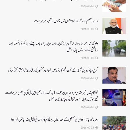
2026-08-01
وزیر اعظم روزگار درخواستوں میں جموں و کشمیر سرفہرست
2026-08-01
وادی میں موسلادھار بارش،بانڈی پورہ اور سوپور میںبادل پھٹے، پرائمری سکول اور
رہائشی مکانات میں پانی داخل
2026-08-01
گرین ہائی ویز پالیسی کے تحت شجرکاری میں جموں و کشمیر کی رفتار تیز// نیتن گڈکری
2026-08-01
کولگام میں غیر مقامی مزدوروں پر حملہ،1ہلاک،1زخمی،ایل جی کی پولیس سربراہ سے
ٹیلی فونک رابطہ، صورتحال کی جانکاری حاصل
2026-08-01
امرناتھ یاترا 6دن کی معطلی کے بعد بحال،پہلگام کا راستہ فی الحال بند، بالتل کھلا ہوا
2026-07-26