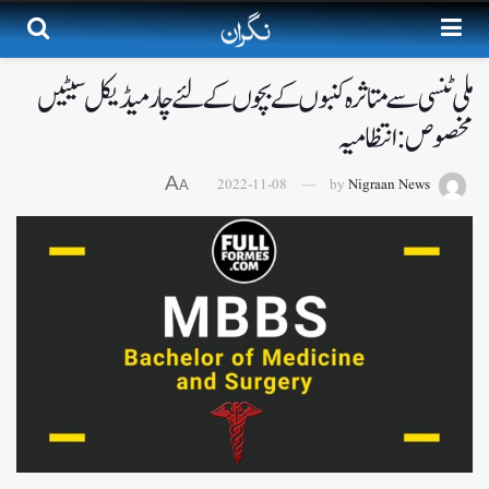
ملی ٹنسی سے متاثرہ کنبوں کے بچوں کے لئے چار میڈیکل سیٹیں
مخصوص:انتظامیہ
A
2022-11-08
by
Nigraan News
A