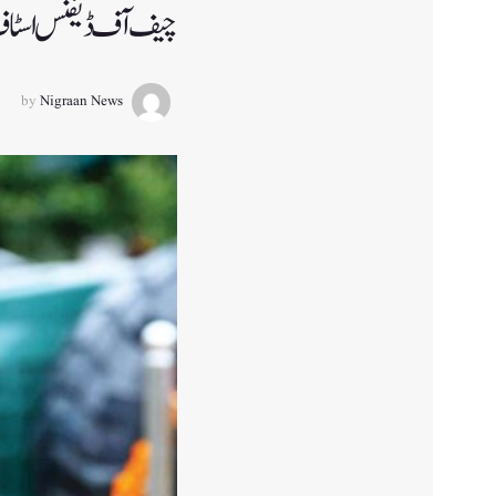
چیف آف ڈیفنس اسٹاف
by
Nigraan News