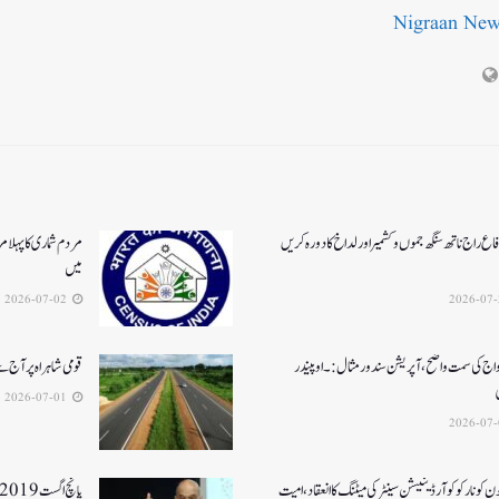
Nigraan Ne
اع راج ناتھ سنگھ جموں و کشمیر اور لداخ کا دورہ کریں
مردم شماری کا پہلا م
میں
2026-07-02
واج کی سمت واضح، آپریشن سندورمثال:۔ اوپیندر
قومی شاہراہ پر آج
2026-07-01
جون کونارکو کوآرڈینیشن سینٹر کی میٹنگ کا انعقاد، امیت