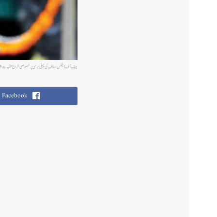
چیف آف ڈیفنس اسٹاف کی پہلی برسی پر خصوصی خراج عقیدت پ
Facebook