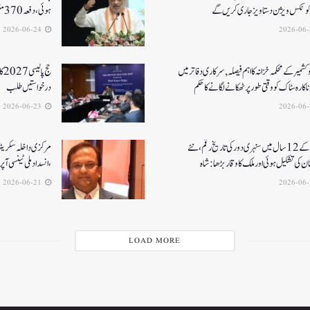
رکوٹکس ویژن دستاویز جاری کریں گے
ہوئی، دفعہ 370منسوخی سے وژن مکمل ہوا۔ امت شاہ
2026-06-24
کشمیر کے محکمہ خزانہ کا اہم فیصلہ , سرکاری دفاتر میں
حج
اکارہ سٹاک کو وقتی طور پر ٹھکانے لگانے کا حکم
درخواستیں طلب
2026-06-23
مودی کے 12 سال میں سنہری دور کی تاریخ رقم ، نئے
مرکزی داخلہ سکریٹری ک
ن کی تشکیل ہوئی اور ملک کا وقار بڑھا: شاہ
،انسداد ملی ٹینسی ا
2026-06-21
LOAD MORE