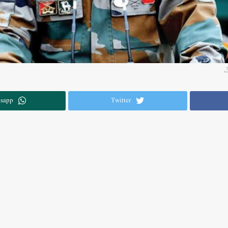
یش
sapp
Twitter