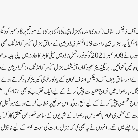
بارہمولہ:بھارت کے پہلے چیف آف ڈیفنس ا
انیں گنوائیں۔ بریگیڈیئر سنجیو کمار، آفیٹنگ جنرل آفیسر کمانڈنگ، ڈگر ڈویژن نے د
ئے اور سابق چیف آف ڈیفنس اسٹاف کو ان کے یادگار فوجی کیریئر کو یاد کرتے ہوئ
گلہ، بارہمولہ میں خراج عقیدت پیش کرنے کے لیے ایک تقریب کا بھی اہتمام کیا۔ شہ
ر خراج تحسین پیش کرنے کے لیے جمع ہوئی۔ اس موقع پر خطاب کرتے ہوئے میونسپل 
وت کے کشمیری عوام بالخصوص بارہمولہ کے شہریوں کے ساتھ خصوصی تعلق کا ذکر ک
رابطے میں تھے۔ انہوں نے یہ بھی کہا کہ جنرل راوت کی موت قوم کے لیے ناقابل 