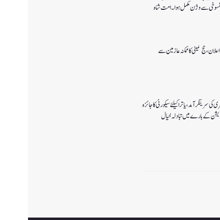
 پالیسی 2027کا اعلان ،حج کمیٹی کا ممکنہ عازمین سے
ی سرینگر آمد ،یاترا کیلئے سیکورٹی کا جائزہ
ٓپریشن کے بارے میں تبادلہ خیال