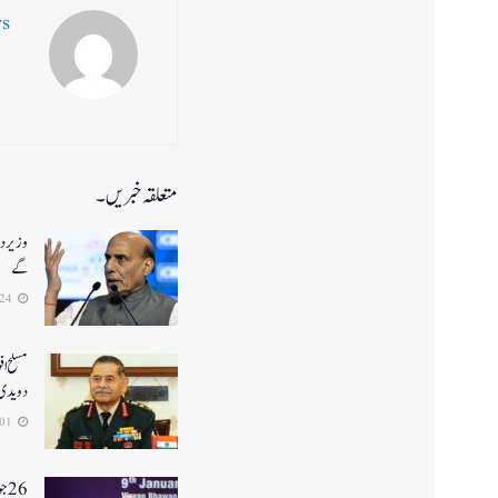
ws
متعلقہ خبریں۔
وزیر دف
گے
2026-07-24
مسلح اف
دویدی
2026-07-01
26