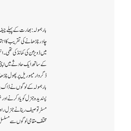
کے ساتھ ایک حادثے میں اپنی ج
ڈگر وار میموریل پر پھول چڑھا
بارہمولہ کے لوگوں نے ڈاک بن
پسندیدہ جنرل کو یاد کرنے او
مسٹر توصیف رینا نے جنرل را
مختلف مقامی لوگوں سے مسلسل 