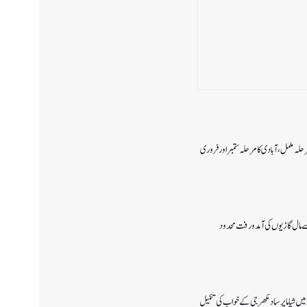
رحلہ مکمل،آبادی کا مرحلہ ستمبر اور فروری
 سے مال گاڑیوں کی آمدورفت محدود
پانچ اگست 2019میں شیاما پر ساد مکھرجی کے خواب کی تکمیل