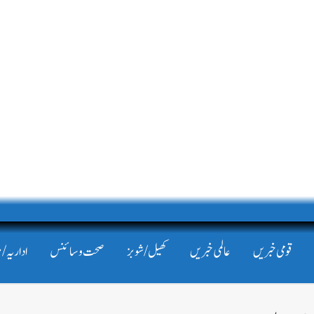
قومی خبریں
عالمی خبریں
کھیل/شوبز
صحت و سائنس
اداریہ/ 