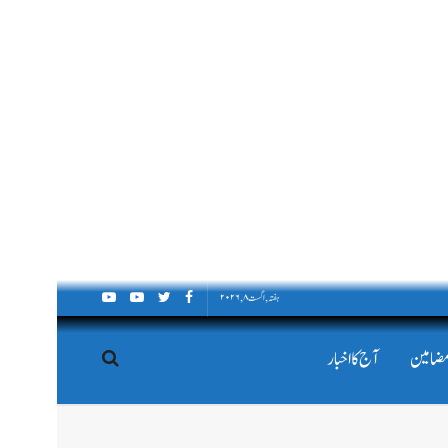
ہفتہ, اگست ۸, ۲۰۲۶
مضامین
آج کا اخبار