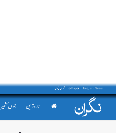
English News
e-Paper
نگراں ٹی وی
.
تازہ ترین
جموں کشمیر