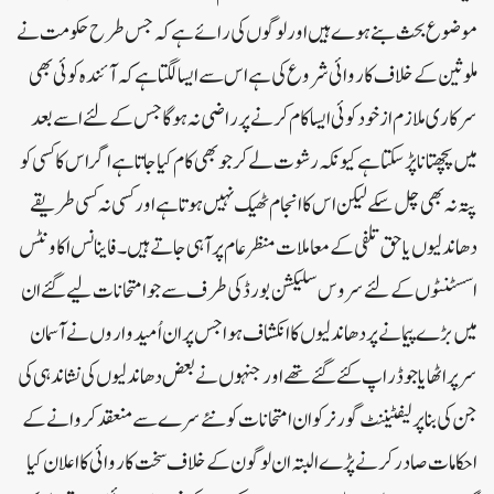
موضوع بحث بنے ہوے ہیں اور لوگوں کی رائے ہے کہ جس طرح حکومت نے
ملوثین کے خلاف کاروائی شروع کی ہے اس سے ایسا لگتا ہے کہ آئندہ کوئی بھی
سرکاری ملازم از خود کوئی ایسا کام کرنے پر راضی نہ ہوگا جس کے لئے اسے بعد
میں پچھتانا پڑسکتا ہے کیونکہ رشوت لے کر جو بھی کام کیا جاتا ہے اگر اس کا کسی کو
پتہ نہ بھی چل سکے لیکن اس کا انجام ٹھیک نہیں ہوتا ہے اور کسی نہ کسی طریقے
دھاندلیوں یا حق تلفی کے معاملات منظر عام پر آہی جاتے ہیں۔فاینانس اکاونٹس
اسسٹنٹوں کے لئے سروس سلیکشن بورڈ کی طرف سے جوامتحانات لیے گئے ان
میں بڑے پیمانے پر دھاندلیوں کا انکشاف ہوا جس پر ان اُمیدواروں نے آسمان
سر پر اٹھایا جو ڈراپ کئے گئے تھے اور جنہوں نے بعض دھاندلیوں کی نشاندہی کی
جن کی بنا پر لیفٹیننٹ گورنر کو ان امتحانات کو نئے سرے سے منعقد کروانے کے
احکامات صادر کرنے پڑے البتہ ان لوگون کے خلاف سخت کاروائی کا اعلان کیا