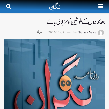
دھاندلیوں کے ملوثین کو سزا دی جائے
A
2022-12-08
by
Nigraan News
A