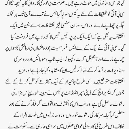
گیا جو اس دھاندلی میں ملوث رہے ہیں۔حکومت کی فوری کاروائی کا یہ نتیجہ نکلا کہ
سی بی آئی کو تحقیقات کے لئے یہ کیس سونپا گیا جس نے تب سے آج تک ہر ممکنہ
جگہ پر چھاپے مارے اور اس دوران سنسنی خیز انکشافات ہوے جن میں ایک
انکشاف یہ بھی ہے کہ ایک ایک پرچہ تیس تیس لاکھ روپے میں فروخت کیا
گیا۔سی بی آئی نے ایک کے اے ایس افسر سمیت چودہ ملزماں کی رہائش گاہوں پر
چھاپے مارے اور ڈیجیٹل آلات ،کمپیوٹر ،لیب ٹاپ ،موبائیل اور دوسری
دستاویزات برآمد کرکے ضبط کرلیں۔ان کا مشاہدہ کیا جارہا ہے اور مزید
انکشافات متوقع ہیں۔اسی طرح جائیداد کے ایک تنازعے کو حل کرنے کے لئے
جموں کرایم برانچ کے ڈپٹی سپرانٹنڈنٹ پولیس نے مبینہ طور پچاس ہزار کی
رشوت حاصل کی ہے اور جب اس کا انکشاف ہوا تو اسے گرفتار کرنے کے بعد
معطل کیا گیا۔سرکار کی رشوت خوروں اور دھاندلیوں میں ملوث افراد کے
خلاف اس طرح کی کاروائی عوامی حلقوں میں سراہی جارہی ہے۔حکومت نے