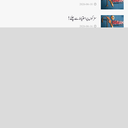
2026-06-18
سڑکوں پر احتیاط سے چلئے!
2026-06-16
LOAD MORE
English News
e-Paper
نگراں ٹی وی
4th floor firdous shah bulding Abi guzar Srinagar-190001
+911943566963,9419001837,6005481804 RNI:- JKURD/2007/22206
Email:
editornigraan@gmail.com