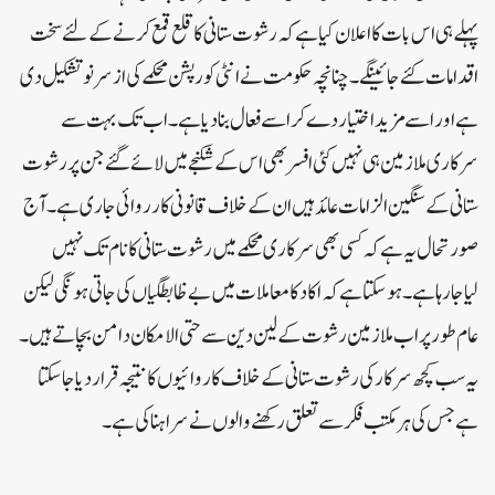
پہلے ہی اس بات کا اعلان کیا ہے کہ رشوت ستانی کا قلع قمع کرنے کے لئے سخت
اقدامات کئے جائینگے۔چنانچہ حکومت نے انٹی کورپشن محکمے کی از سر نو تشکیل دی
ہے اور اسے مزید اختیار دے کر اسے فعال بنادیا ہے۔ اب تک بہت سے
سرکاری ملازمین ہی نہیں کئی افسر بھی اس کے شکنجے میں لائے گئے جن پر رشوت
ستانی کے سنگین الزامات عائد ہیں ان کے خلاف قانونی کارروائی جاری ہے۔آج
صورتحال یہ ہے کہ کسی بھی سرکاری محکمے میں رشوت ستانی کا نام تک نہیں
لیاجارہا ہے۔ہوسکتا ہے کہ اکا دکا معاملات میں بے ظابطگیاں کی جاتی ہونگی لیکن
عام طور پر اب ملازمین رشوت کے لین دین سے حتی الامکان دامن بچاتے ہیں۔
یہ سب کچھ سرکار کی رشوت ستانی کے خلاف کاروائیوں کا نتیجہ قرار دیا جاسکتا
ہے جس کی ہر مکتب فکر سے تعلق رکھنے والوں نے سراہنا کی ہے۔