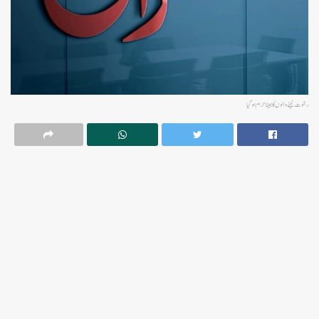
رشوت لینے والوں کا جینا حرام ہوگیا