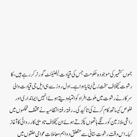
جموں کشمیر کی موجودہ حکومت جس کی قیادت لیفٹیننٹ گورنر کررہے ہیں، کا
رشوت کیخلاف سخت رُخ اپنایا ہوا ہے۔ اول روز سے ہی ایل جی قیادت والی
سرکار نے رشوت میں ملوث افراد کو انتباہ دیتے ہوئے انہیں ایمانداری اور
خلوص کیساتھ کام کرنے کی تاکید کی۔ رفتہ رفتہ انتظامیہ نے مختلف محکموں میں
راشی ملازمین کو رنگے ہاتھوں پکڑتے ہوئے ان کیخلاف تادیبی کارروائی کا آغاز
کیا۔اس وقت رشوت ستانی سے متعلق دو اہم معاملات عوامی حلقوں میں