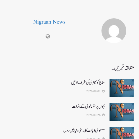
Nigraan News
متعلقہ خبریں۔
سماج کو بہتری کی طرف لائیں
2026-08-01
بچوں پر ٹیکنالوجی کے اثرات
2026-07-26
مصنوعی ذہانت کا بدلتی دنیا میں رول
2026-07-24