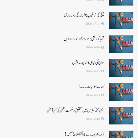
نیکی کی ترغیب: انسان کی ذمہ داری
2026-07-01
تمباکو نوشی: موت کو دعوت نہ دیں
2026-06-26
سماج کی تباہی کا ذریعہ نہ بنیں
2026-06-25
اُور یہ ماحولیات۔۔۔!
2026-06-23
سیمی کنڈکٹرس میں تحقیق و حکمت عملی کی ہم آہنگی
2026-06-18
ذمہ داریوں سے بھاگنا علاج نہیں!