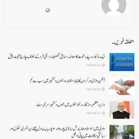
متعلقہ خبریں۔
ایک لاکھ روپے رشوت کا معاملہ،سابق تحصیلدار، نجی فرد کے خلاف چارج شیٹ پیش
2026-08-01
آنگن واڑی ورکروں کا ماہانہ مشاہرہ، جموں و کشمیر میں سب سے کم
2026-08-01
وزیر اعظم روزگار درخواستوں میں جموں و کشمیر سرفہرست
2026-08-01
وادی میں موسلادھار بارش،بانڈی پورہ اور سوپور میںبادل پھٹے، پرائمری سکول اور
رہائشی مکانات میں پانی داخل