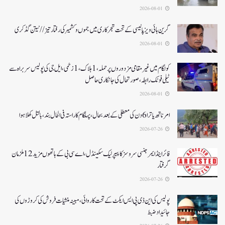
2026-08-01
گرین ہائی ویز پالیسی کے تحت شجرکاری میں جموں و کشمیر کی رفتار تیز// نیتن گڈکری
2026-08-01
کولگام میں غیر مقامی مزدوروں پر حملہ،1ہلاک،1زخمی،ایل جی کی پولیس سربراہ سے
ٹیلی فونک رابطہ، صورتحال کی جانکاری حاصل
2026-08-01
امرناتھ یاترا 6دن کی معطلی کے بعد بحال،پہلگام کا راستہ فی الحال بند، بالتل کھلا ہوا
2026-07-26
فائر اینڈ ایمرجنسی سروسز کا پیپر لیک سکینڈل،اے سی بی کے ہاتھوں مزید 12 ملزمان
گرفتار
2026-07-26
پولیس کی این ڈی پی ایس ایکٹ کے تحت کاروائی، مبینہ منشیات فروش کی کروڑوں کی
جائیداد ضبط