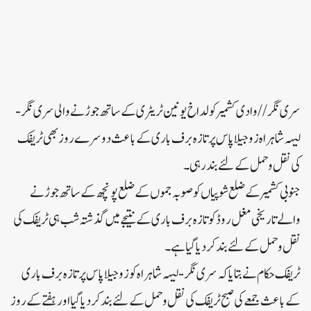
سری نگر// وادی کشمیر کو لداخ یونین ٹریٹری کے ساتھ جوڑنے والی سری نگر-
لیہہ شاہراہ زوجیلا پاس پر تازہ برف باری کے باعث دوسرے روز بھی ٹریفک
کی نقل و حمل کے لئے بند رہی۔
جنوبی کشمیر کے ضلع شوپیاں کو صوبہ جموں کے ضلع پونچھ کے ساتھ جوڑنے
والے تاریخی مغل روڈ کو تازہ برف باری کے نتیجے میں گذشتہ شب ہی ٹریفک کی
نقل و حمل کے لئے بند کر دیا گیا ہے۔
ٹریفک حکام نے بتایا کہ سری نگر- لیہہ شاہراہ کو زوجیلا پاس پر تازہ برف باری
کے باعث جمعے کی صبح ٹریفک کی نقل و حمل کے لئے بند کر دیا گیا اور ہفتے کے روز