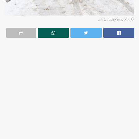
کرگل سرینگر شاہراہ تاحکم ثانی بند کرنے کافیصلہ