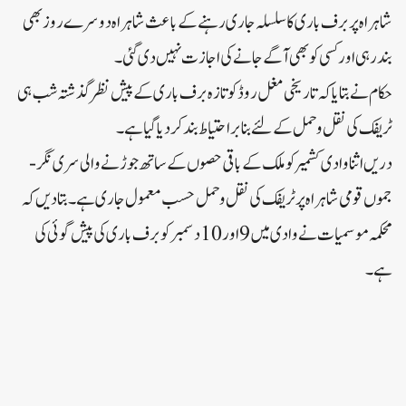
شاہراہ پر برف باری کا سلسلہ جاری رہنے کے باعث شاہراہ دوسرے روز بھی
بند رہی اور کسی کو بھی آگے جانے کی اجازت نہیں دی گئی۔
حکام نے بتایا کہ تاریخی مغل روڈ کو تازہ برف باری کے پیش نظر گذشتہ شب ہی
ٹریفک کی نقل و حمل کے لئے بنا بر احتیاط بند کر دیا گیا ہے۔
دریں اثنا وادی کشمیر کو ملک کے باقی حصوں کے ساتھ جوڑنے والی سری نگر-
جموں قومی شاہراہ پر ٹریفک کی نقل و حمل حسب معمول جاری ہے۔بتادیں کہ
محکمہ موسمیات نے وادی میں 9 اور 10 دسمبر کو برف باری کی پیش گوئی کی
ہے۔