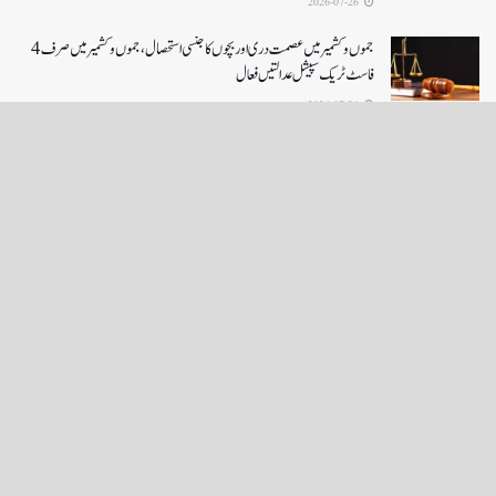
2026-07-26
جموں و کشمیر میں عصمت دری اور بچوں کا جنسی استحصال،جموں و کشمیر میں صرف 4
فاسٹ ٹریک سپیشل عدالتیں فعال
2026-07-26
LOAD MORE
English News
e-Paper
نگراں ٹی وی
4th floor firdous shah bulding Abi guzar Srinagar-190001
+911943566963,9419001837,6005481804 RNI:- JKURD/2007/22206
Email:
editornigraan@gmail.com