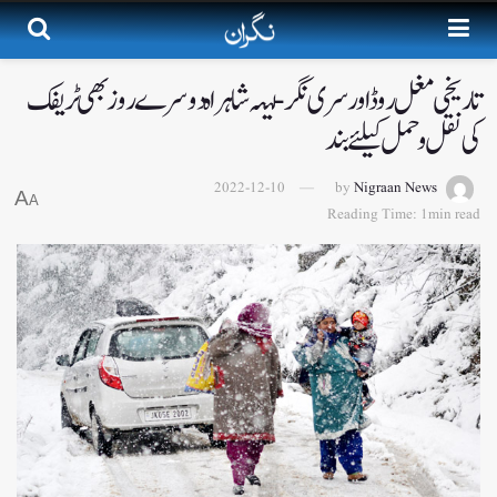
تاریخی مغل روڈ اور سری نگر- لیہہ شاہراہ دوسرے روز بھی ٹریفک
کی نقل وحمل کیلئے بند
2022-12-10
by
Nigraan News
A
A
Reading Time: 1min read