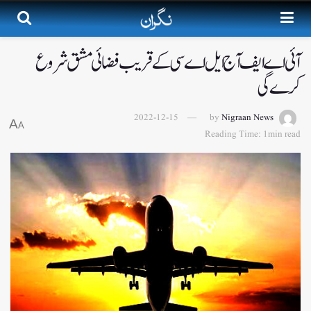
آئی اے ایف آج ایل اے سی کے قریب فضائی مشق شروع
کرے گی
2022-12-15
by
Nigraan News
A
A
Reading Time: 1min read