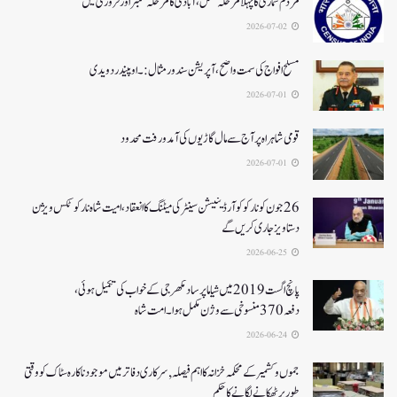
مردم شماری کا پہلا مرحلہ مکمل،آبادی کا مرحلہ ستمبر اور فروری میں
2026-07-02
مسلح افواج کی سمت واضح، آپریشن سندورمثال:۔ اوپیندر دویدی
2026-07-01
قومی شاہراہ پر آج سے مال گاڑیوں کی آمدورفت محدود
2026-07-01
26جون کونارکو کوآرڈینیشن سینٹر کی میٹنگ کا انعقاد، امیت شاہ نارکوٹکس ویژن
دستاویز جاری کریں گے
2026-06-25
پانچ اگست 2019میں شیاما پر ساد مکھرجی کے خواب کی تکمیل ہوئی،
دفعہ 370منسوخی سے وژن مکمل ہوا۔ امت شاہ
2026-06-24
جموں و کشمیر کے محکمہ خزانہ کا اہم فیصلہ , سرکاری دفاتر میں موجود ناکارہ سٹاک کو وقتی
طور پر ٹھکانے لگانے کا حکم