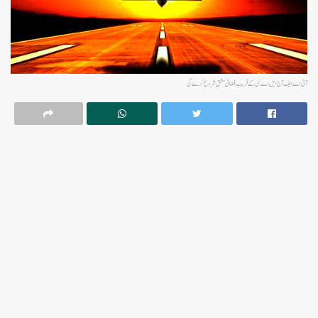
آئی اے ایف آج ایل اے سی کے قریب فضائی مشق شروع کرے گی