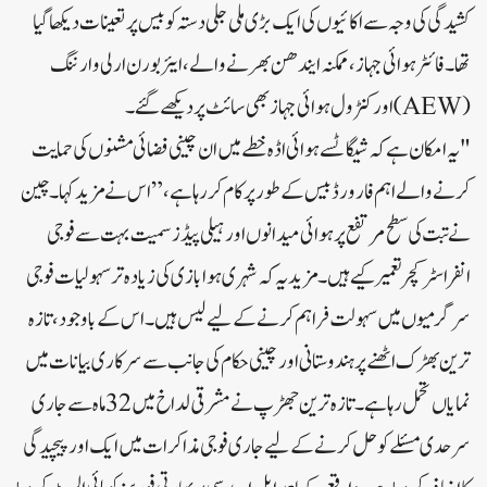
کشیدگی کی وجہ سے اکائیوں کی ایک بڑی ملی جلی دستہ کو بیس پر تعینات دیکھا گیا
تھا۔ فائٹر ہوائی جہاز، ممکنہ ایندھن بھرنے والے، ایئر بورن ارلی وارننگ
(AEW) اور کنٹرول ہوائی جہاز بھی سائٹ پر دیکھے گئے۔
"یہ امکان ہے کہ شیگاٹسے ہوائی اڈہ خطے میں ان چینی فضائی مشنوں کی حمایت
کرنے والے اہم فارورڈ بیس کے طور پر کام کر رہا ہے،” اس نے مزید کہا۔چین
نے تبت کی سطح مرتفع پر ہوائی میدانوں اور ہیلی پیڈز سمیت بہت سے فوجی
انفراسٹرکچر تعمیر کیے ہیں۔ مزید یہ کہ شہری ہوا بازی کی زیادہ تر سہولیات فوجی
سرگرمیوں میں سہولت فراہم کرنے کے لیے لیس ہیں۔اس کے باوجود، تازہ
ترین بھڑک اٹھنے پر ہندوستانی اور چینی حکام کی جانب سے سرکاری بیانات میں
نمایاں تحمل رہا ہے۔تازہ ترین جھڑپ نے مشرقی لداخ میں 32 ماہ سے جاری
سرحدی مسئلے کو حل کرنے کے لیے جاری فوجی مذاکرات میں ایک اور پیچیدگی