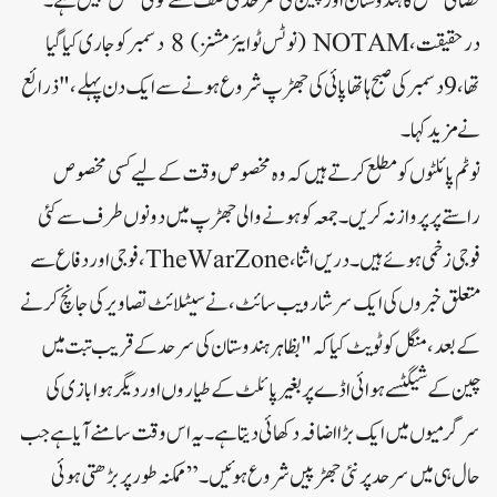
فضائی مشق کا ہندوستان اور چین کی سرحدی صف سے کوئی تعلق نہیں ہے۔
درحقیقت، NOTAM (نوٹس ٹو ایئر مشنز) 8 دسمبر کو جاری کیا گیا
تھا، 9 دسمبر کی صبح ہاتھا پائی کی جھڑپ شروع ہونے سے ایک دن پہلے، "ذرائع
نے مزید کہا۔
نوٹم پائلٹوں کو مطلع کرتے ہیں کہ وہ مخصوص وقت کے لیے کسی مخصوص
راستے پر پرواز نہ کریں۔جمعہ کو ہونے والی جھڑپ میں دونوں طرف سے کئی
فوجی زخمی ہوئے ہیں۔دریں اثنا، TheWarZone، فوجی اور دفاع سے
متعلق خبروں کی ایک سرشار ویب سائٹ، نے سیٹلائٹ تصاویر کی جانچ کرنے
کے بعد، منگل کو ٹویٹ کیا کہ "بظاہر ہندوستان کی سرحد کے قریب تبت میں
چین کے شیگٹسے ہوائی اڈے پر بغیر پائلٹ کے طیاروں اور دیگر ہوا بازی کی
سرگرمیوں میں ایک بڑا اضافہ دکھائی دیتا ہے۔ یہ اس وقت سامنے آیا ہے جب
حال ہی میں سرحد پر نئی جھڑپیں شروع ہوئیں۔”ممکنہ طور پر بڑھتی ہوئی