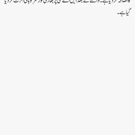
کا اضافہ کر دیا ہے۔واقعے کے بعد ایل اے سی پر بھارتی فورسز کو ہائی الرٹ کر دیا
گیا ہے۔