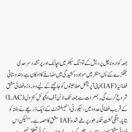
جمعہ کو اروناچل پردیش کے توانگ سیکٹر میں اچانک اور پرتشدد سرحدی
جھگڑے کے پس منظر میں موجودہ کشیدگی میں اضافے کا امکان ہے، ہندوستانی
فضائیہ (IAF) اپنی آپریشنل صلاحیتوں کو جانچنے کے لیے دو روزہ فضائی مشق
شروع کرے گی۔ جمعرات سے جمعہ تک لائن آف ایکچوئل کنٹرول (LAC)
کے قریب فضائی حدود میں، سیکورٹی اسٹیبلشمنٹ کے ایک ذریعے نے ہفتہ کو
بتایا۔جنگی گشت ممکنہ طور پر طے شدہ IAF مشق کا حصہ ہے۔”لیکن اس