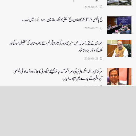
2026-06-23
حج پالیسی 2027کا اعلان ،حج کمیٹی کا ممکنہ عازمین سے درخواستیں طلب
2026-06-23
مودی کے 12 سال میں سنہری دور کی تاریخ رقم ، نئے ہندوستان کی تشکیل ہوئی اور
ملک کا وقار بڑھا: شاہ
2026-06-21
مرکزی داخلہ سکریٹری کی سرینگر آمد ،یاترا کیلئے سیکورٹی کا جائزہ ،انسداد ملی ٹینسی
آپریشن کے بارے میں تبادلہ خیال
2026-06-21
LOAD MORE