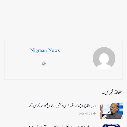
Nigraan News
متعلقہ خبریں۔
وزیر دفاع راج ناتھ سنگھ جموں و کشمیر اور لداخ کا دورہ کریں گے
2026-07-24