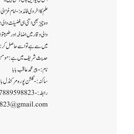
علم کا اخروی فائدہ:- امام غزالی
وہ چیز بھی اتنی ہی فضیلت والی ہ
والی وقار میں اضافہ اور طبیعتو
میں سے ہے تو اسے حاصل کرنا افضل
حدیث شریف میں ہے: مومن عالم مومن عابد پر 70 
نام :- پیر محمد عاقب بابا
ساکنہ:- گلشن پورہ مرکنڈل با
رابطہ:- 7889598823
8823@gmail.com