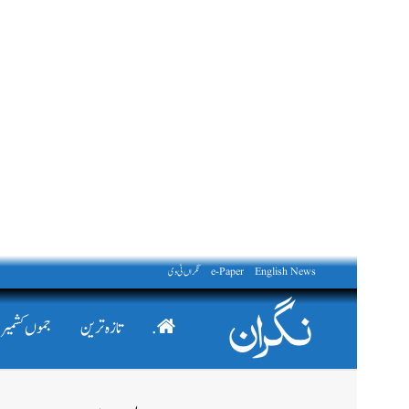
English News
e-Paper
نگراں ٹی وی
.
تازہ ترین
جموں کشمیر