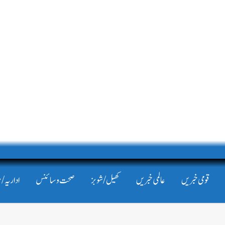
قومی خبریں
عالمی خبریں
کھیل/شوبز
صحت و سائنس
اداریہ/ 