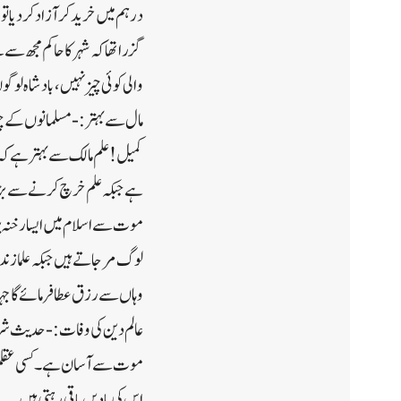
درہم میں خرید کر آزاد کر دیا
گزرا تھا کہ شہر کا حاکم مجھ س
والی کوئی چیز نہیں، بادشاہ لو
مال سے بہتر :- مسلمانوں کے چ
کمیل! علم مالک سے بہتر ہے کہ 
ہے جبکہ علم خرچ کرنے سے بڑھت
موت سے اسلام میں ایسا رخنہ پڑ
لوگ مر جاتے ہیں جبکہ علما زن
وہاں سے رزق عطا فرمائے گا جہا
عالم دین کی وفات :- حدیث شری
موت سے آسان ہے۔کسی عقلمند کا
اس کی یادیں باقی رہتی ہیں۔