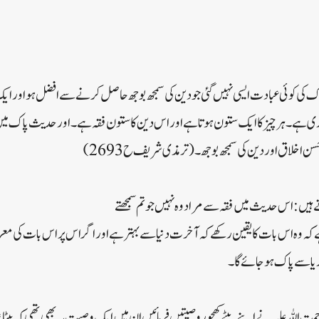
ی کوئی عبادت ایسی نہیں گئی جو دین کی سمجھ بوجھ حاصل کرنے سے افضل ہو اور ایک فق
ہے ۔ ہر چیز کا ایک ستون ہوتا ہے اور اس دین کا ستون فقہ ہے ۔ اور حدیث پاک میں
 اخلاق اور دین کی سمجھ بوجھ ۔( ترمذی شریف ح 2693)
تے ہیں: اس حدیث میں فقہ سے مراد وہ نہیں جو تم سمجھتے
 ہے کہ وہ اس بات کا یقین رکھے کہ آخرت دنیا سے بہتر ہے اور اگر اس پر اس بات کی م
یا سے پاک ہوجائے گا۔
للہ علیہ نے اپنے بیٹے کھجور وصیتیں فرمائیں ان میں ایک وصیت یہ بھی تھی کہ بیٹا عل