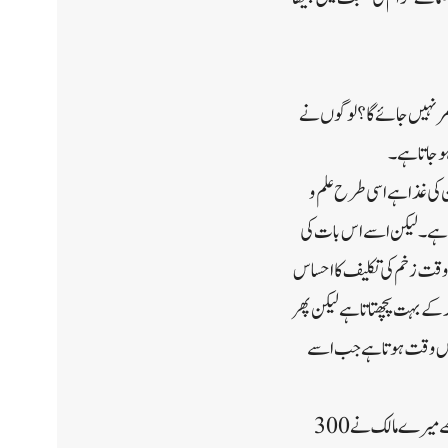
مر نہیں جائے گا؟ لوگوں نے
ہوجاتا ہے۔
ن کی غذا ہے اسی طرح علم و
 ہے ۔ لیکن اسے اس بات کی
ے وقت زخم کی تکلیف کا احساس
ے بہت پچھتا تا ہے لیکن پھر
س اس وقت ہوتا ہے جب اسے
شہر کے حاکم سے ملنے کا وقت نہیں:- عظیم تابعی بزرگ حضرت سالم بن ابو جعد رحمت اللہ علیہ بیان کرتے ہیں کہ مجھے میرے مالک نے 300