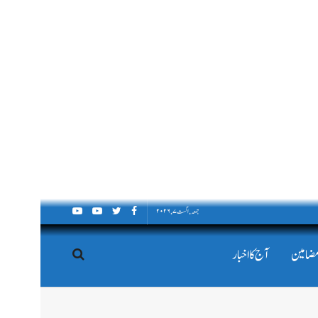
جمعہ, اگست ۷, ۲۰۲۶
مضامین
آج کا اخبار