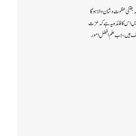
جہ جتنی عظمت و شان والا ہوگا
 میں اس کا فائدہ یہ ہے کہ عزت
ختلف ہیں ، جب علم افضل امور