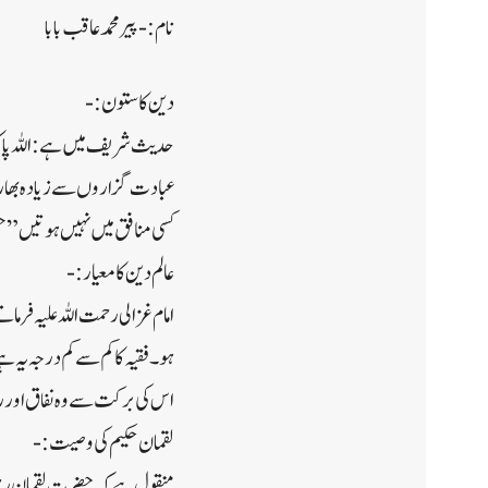
نام :- پیر محمد عاقب بابا
دین کا ستون:-
حدیث شریف میں ہے: اللہ پاک ک
عبادت گزاروں سے زیادہ بھاری 
کسی منافق میں نہیں ہوتیں ” حسن
عالم دین کا معیار:-
امام غزالی رحمت اللہ علیہ فرما
ہو ۔ فقیہ کا کم سے کم درجہ یہ
اس کی برکت سے وہ نفاق اور ر
لقمان حکیم کی وصیت:-
منقول ہے کہ حضرت لقمان رحمت ا