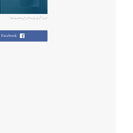
جموں وکشمیر کی ریونیو عدالتوںمیں اصلاحات درکار!
Facebook