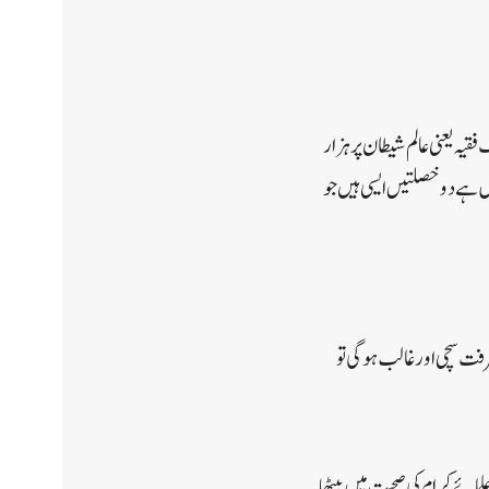
یہ یعنی عالم شیطان پر ہزار
 ہے دو خصلتیں ایسی ہیں جو
عرفت سچی اور غالب ہوگی تو
مائے کرام کی صحبت میں بیٹھا