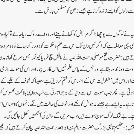
 سے دلوں کو ایسے زندہ کرتا ہے جیسے زمین کو مسلسل بارش سے۔
ہ نے لوگوں سے پوچھا: اگر مریض کو کھانے پینے اور دوا سے روک دیا جائے تو کیا وہ 
 بھی یہی معاملہ ہے کہ اگر تین دن تک اس سے علم و حکمت کو دور رکھا جائے تو وہ مردہ 
ماتے ہیں: حضرت فتح موصلی رحمت اللہ علیہ نے با لکل سچ فرمایا کیونکہ جس طرح کھانا بد
لت وہ زندہ رہتا ہے اور جس کے پاس علم نہیں اس کا دل بیمار اور اس کی موت لازمی
 محبت اور اس میں مشغولیت اس کے احساس کو ختم کر دیتی ہے ، جیسا کہ خوف کے غلبے ک
 ہوتی ہے ۔ پھر جب موت اس سے دنیا کے بوجھ اتارتی ہے تب وہ اپنی ہلاکت محسوس کرک
تا ہے۔ یہ ایسے ہے جیسے مدہوش کو نشے اور خوف کی حالت میں لگے زخموں کا احسا
ہے۔ بے شک لوگ سوچ ہوے ہیں جب مریں گے تو ان کی آنکھیں کھل جائیں گی ۔