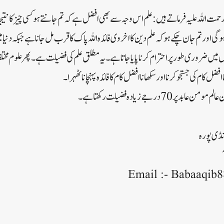
 رحمت اللہ علیہ فرماتے ہیں : علم اس وجہ سے بھی افضل ہے کہ تم جانتے ہو کسی چیز کا نتی
وگی اور تم جان چکے ہو کہ علم دین کا اخروی فائدہ اللہ پاک کا قرب مل جانا ہے جبکہ دنیا
ں میں ضروری طور پر احترام کرنا پایا جاتا ہے۔ یہ مطلق علم کی فضیلت ہے ۔ پھر علوم م
 کام کی جستجو کرنا اور سکھانا افضل کام کا فائدہ پہنچانا ٹھہرا۔
درجے زیادہ فضیلت رکھتا ہے ۔
نڈی پورہ
Email :-
Babaaqib