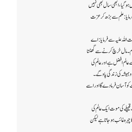
ل ہوگیا، ابھی سال بھی نہیں
فرمایا: علم سے بڑھ کر عزت
 اللہ علیہ سے فرمایا: اے
کوم ۔ مال خرچ کرنے سے گھٹتا
الم افضل ہے اور عالم کی
ہمیشہ کی زندگی پاو گے ۔
و آسان فرما دے گا اور اسے
بیلے کی موت ایک عالم کی
چہرہ غائب ہو جاتا ہے لیکن