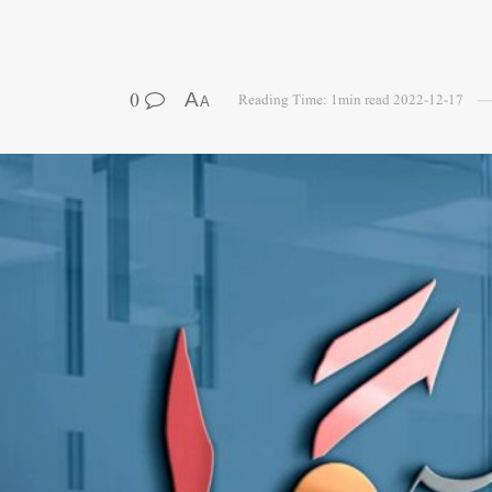
0
A
Reading Time: 1min read
2022-12-17
A