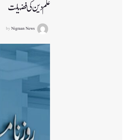
علم دین کی فضیلت‎‎
by
Nigraan News