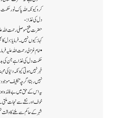
کرو کیونکہ اللہ پاک نور حکمت
دل کی غذا:-
حضرت فتح موصلی رحمت اللہ علی
کہا: کیوں نہیں۔ فرمایا: دل کا
• امام غزالی رحمت اللہ علیہ فر
حکمت دل کی غذا ہے جن کی بدو
خبر نہیں ہوتی کیونکہ دنیا کی
نہیں رہتا اگر چہ تکلیف موجود
یہ اس کے حق میں بے فائدہ ہو
خوف اور نشے سے نجات ملتی 