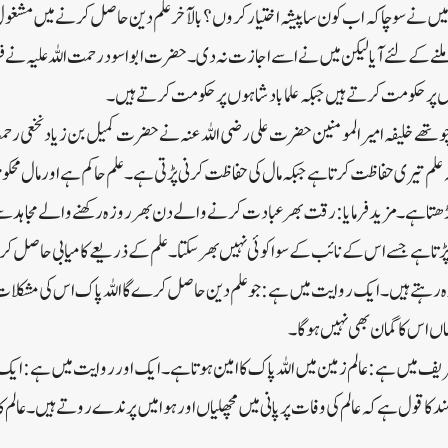
 تو میں نے سوچا کہ اب کون سا پیشہ اختیار کروں ؟ بالآخر علم دین حاصل کرنے میں مشغو
ے ملنے کے لئے آیا لیکن میں نے اسے اجازت نہ دی۔حضرت ابو اسود رحمت اللہ علیہ نے 
گوں پر حکومت کرتے ہیں جبکہ علما بادشاہوں پر حکومت کرتے ہیں۔
وتھے خلیفہ امیر المومنین حضرت علی رضی اللہ عنہ نے حضرت کمیل بن زیاد نخعی رحمت
علم تیری حفاظت کرتا ہے جبکہ مال کی حفاظت کرنی پڑتی ہے ۔ علم حاکم ہے اور مال مح
ا ہے۔ مزید فرمایا: رقت بھر عبادت کرنے والے دن بھر روزہ رکھنے والے مجاہد سے ع
تا ہے جسے اس کے نائب کے سوا کوئی نہیں بھر سکتا ۔ علم کے ذریعے کامیابی حاصل کرو 
دہ رہتے ہیں۔ ایک روایت میں ہے: جو علم دین حاصل کرے گا اللہ پاک اس کی مشکلات ک
ں اس کا گمان بھی نہیں ہوگا ۔
ف میں ہے: عالم زمین میں اللہ پاک کا امین ہوتا ہے۔ ایک اور روایت میں ہے: ایک ق
 قول ہے کہ عالم کی وفات پر پانی میں مچھلیاں اور ہوا میں پرندے روتے ہیں۔ عالم کا 