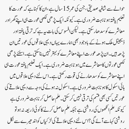
حوالے سے شافیہ صدیقی،جن کی عمر 15 سال ہے، ان کا کہناہے کہ عورت کا
تعلیم یافتہ ہونا بہت ضروری ہے۔ کیونکہ ایک پڑھی لکھی عورت ہی اپنے گھر اور
معاشرے کو سدھار سکتی ہے۔ لیکن افسوس کی بات یہ ہے کہ ترقی یافتہ اور
ڈیجیٹل ملک ہونے کے باوجود بھی ہمارے یہاں دیہی علاقوں کی عورتیں ان
پڑھہ ہیں۔ ان پڑھہ عورت اپنے معاشرے کوبہتر نہیں بنا سکتی ہے۔ اسلئے پڑھی
لکھی عورتوں کا معاشرے میں ہونا بہت ضروری ہے۔ ایک تعلیم یافتہ عورت ہی
اپنے معاشرے کو سدھار نے کی قوت رکھتی ہے۔ اس لئے دیہی علاقوں میں
ہائی اسکول کا ہونا بہت ضروری ہے۔ اسکول نہ ہونے کی وجہ سے دیہی علاقے کی
عورتیں کسی بھی قسم کی ترقی نہیں کر سکتی۔علم حاصل کرنا بہت ضروری ہے
کیونکہ علم انکھوں کی روشنی ہے جبکہ علم حاصل کرنے کا کوئی ذریعہ نہ ہو تو
روشنی کہا سے آئے گی؟ اس لئے دیہی علاقے کی لڑکیاں کواندھیرے سے نکل