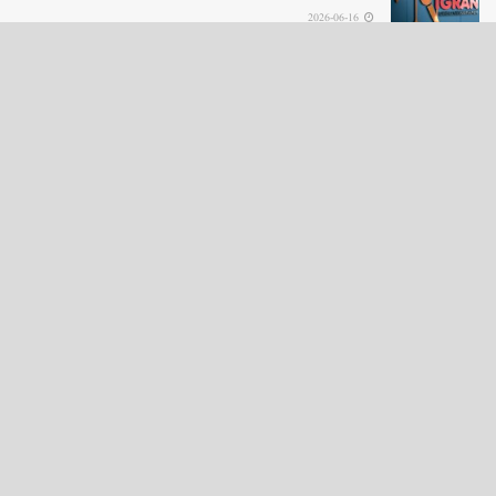
2026-06-16
LOAD MORE
English News
e-Paper
نگراں ٹی وی
4th floor firdous shah bulding Abi guzar Srinagar-190001
+911943566963,9419001837,6005481804 RNI:- JKURD/2007/22206
Email:
editornigraan@gmail.com
.
GITS
-
Copyright Daily Nigraan
© Designed by