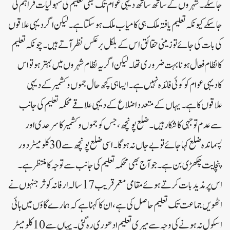
جاسکے۔شہروں کے ساتھ ساتھ دیہی عوام تک بھی تعلیم کی سہولیات فراہم کی
جاسکے کیونکہ تعلیم یافتہ ملک ہی کامیاب ملک ہوسکتا ہے۔ لیکن اگر دیہی علاقوں
کی بات کی جائے تو زمینی حقائق اس کے بلکل برعکس نظر آتے ہیں۔چونکہ تعلیم
کا نظام فعال ہونا بہت ضروری تھا۔لیکن اگر یہ نظام شہروں میں بہتر ہو تو اس
کادیہی عوام کو کوئی فائدہ نہیں ہے۔ایسا ہی کچھ حال جموں و کشمیرکے دیہی
علاقوں کا ہے۔یہاں کے متعدد اضلاع کے دیہی علاقے محکمہ تعلیم کی جانب
سے عدم توجہی کا شکار ہیں۔ضلع پونچھ،جس کو جموں و کشمیر کا سرحدی اور
پسماندہ ضلع کہا جائے تو بے جاں نہ ہو گا۔اسی ضلع پونچھ سے 30کلو میٹر دور
پنچایت چکھڑی بن ہے۔جو آج بھی محکمہ تعلیم کی جانب سے توجہ کا منتظر ہے۔
اس پر مذید بات کرتے ہوئے مقامی معمر قریب 17 سالہ ارفانہ کوثر جنہوں نے
اٹھویں جماعت تک تعلیم حاصل کی ہے، ان کا کہنا ہے کہ ہمارے گاؤں میں ہائی
اسکول نہ ہونے کی وجہ سے میری تعلیم ادھوری رہ گئی۔ یہاں سے 10 کلو میٹر