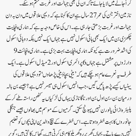
کر أجالے میں لایا جائے تاکہ ان کی بھی جہالت اور غربت ختم ہو سکے۔
نازمین اختر جن کی عمر 27 سال ہےِ ان کا کہناہے کہ دیہی علاقوں میں دن بہ دن
جہالت اور غربت بڑھتی جارہی ہے۔ اس کی خاص وجہ یہ ہے کہ ہماری پنچایت
چکھڑی بن میں ایک بھی ہائی اسکول نہیں ہے جہاں ایک نہیں بلکہ دو ہائی اسکول
کی اشد ضرورت ہے کیونکہ ہماری پنچایت بہت بڑی ہے۔ ہماری پنچائت 9
وارڑوں پر مشتمل ہے جہاں 6پرائمری اسکول اور 2 میڈل اسکول ہے۔ ایک
طرف یہ نعرے عام ہو چکے ہیں کہ ’بیٹی بچاؤ بیٹی پڑھاوں‘تو دیہی علاقوں کی
بیٹیاں کیسے پڑھ پائیں گیں،جب انہیں اسکول ہی میسر نہیں ہے؟جیسے بن بالہ
درمیان بن،بن اول بن اور ناگاناڑی یہاں کی لڑکیاں یہ کٹھن راستہ طے کر کے
پلیئرہ اڑائی یا لورن نہیں پہونچ سکتی۔ گرمیوں کے موسم میں بھالوں جیسے جنگلی
جانوروں کا بہت خطرہ ہوتا ہے۔ اس خطرے کے بیچ والدین اپنی بچوں کو تعلیم
نہیں دے پاتے۔ بچیاں گھر پر رہ گھریلو کام ہی کرتی ہیں۔ گھاس کاٹتی ہیں، گوبر