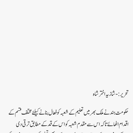
تحریر:-شازیہ اختر شاہ
حکومت ہند نے ملک بھر میں تعلیم کے شعبہ کو فعال بنانے کیلئے مختلف قسم کے
اقدام اٹھائے تاکہ اس سے مقدم شعبہ کو اس کے قد کے مطابق ترقی دی