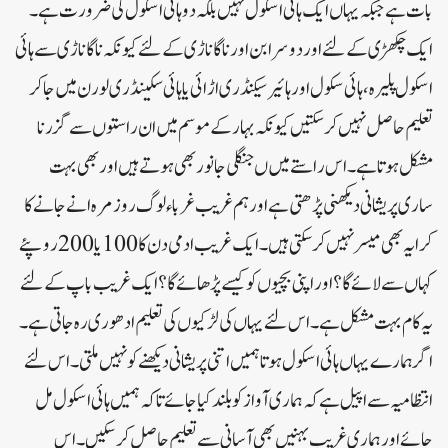
بات ہے جبکہ یہاں ایک ہائی اسکول نہیں بلکہ دو ہائی اسکول کی ضرورت ہے۔
ایک چکھڑی کے لئے اور دوسرا بن اور ناگاناڑی کے لئے کیونکہ ناگاناڑی سے ہائی
اسکول پلیرہ،ہائی سکول اور ہائیر سیکنڈری اڑائی یا ہائی سکینڈری لورن میں جاکر
تعلیم حاصل نہیں کر سکتیں کیونکہ بہار کے موسم میں ان راستوں سے گزرنا
مشکل ہوتاہے۔ اس راستے میں ں جنگلی جانور بھی ہوتے ہیں اور بھی بہت
ساری پریشانی دیکھنی پڑھتی ہے اور ہم غریب غرباء لوگ روز مرہ انے جانے کا
کرایہ بھی میسر نہیں کر سکتی ہیں۔ ایک غریب ادمی دن کا 100 یا 200 روپئے
کہاں سے لائے گا؟ اور اپنی بچیوں کو کیسے پڑھائے گا؟ ایک غریب باپ کے لئے
یہ کام بہت مشکل ہے۔ اس لئے یہاں کی لڑکیوں کی تعلیم ادھوری رہ جاتی ہے۔
اگر ہمارے یہاں ہائی اسکول ہوتا ہمیں اتنی پریشانی دیکھنے کو نہیں ملتی۔ اس لئے
انتظامیہ سے ا پیل ہے کہ ہماری آواز کو بلند کیا جائے تاکہ ہمیں ہائی اسکول مل
جائے اور ہماری غریب بہنیں بھی آسانی سے تعلیم حاصل کر سکیں۔اس