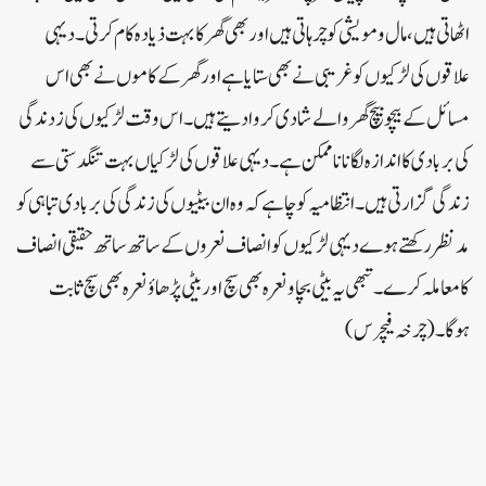
اٹھاتی ہیں،مال و مویشی کو چرہاتی ہیں اور بھی گھر کا بہت ذیادہ کام کرتی۔ دیہی
علاقوں کی لڑکیوں کو غریبی نے بھی ستایا ہے اور گھر کے کاموں نے بھی اس
مسائل کے بیچو بیچ گھر والے شادی کروا دیتے ہیں۔ اس وقت لڑکیوں کی زدندگی
کی بربادی کا اندازہ لگانا نا ممکن ہے۔ دیہی علاقوں کی لڑکیاں بہت تنگدستی سے
زندگی گزارتی ہیں۔ انتظامیہ کو چاہے کہ وہ ان بیٹیوں کی زندگی کی بربادی تباہی کو
مد نظر رکھتے ہوے دیہی لڑکیوں کو انصاف نعروں کے ساتھ ساتھ حقیقی انصاف
کا معاملہ کرے۔ تبھی یہ بیٹی بچاو نعرہ بھی سچ اور بیٹی پڑھاؤنعرہ بھی سچ ثابت
ہوگا۔ (چرخہ فیچرس)