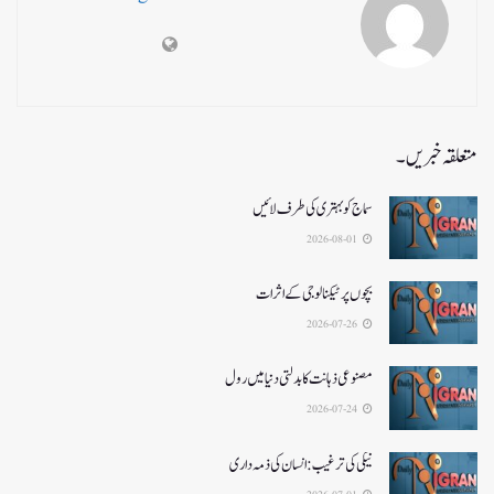
متعلقہ خبریں۔
سماج کو بہتری کی طرف لائیں
2026-08-01
بچوں پر ٹیکنالوجی کے اثرات
2026-07-26
مصنوعی ذہانت کا بدلتی دنیا میں رول
2026-07-24
نیکی کی ترغیب: انسان کی ذمہ داری