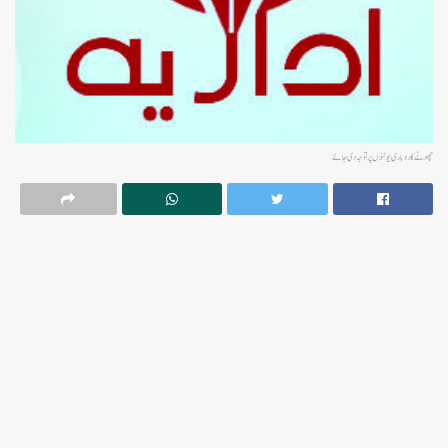
چھوٹے کاروباری یونٹوں پر توجہ دی جائے