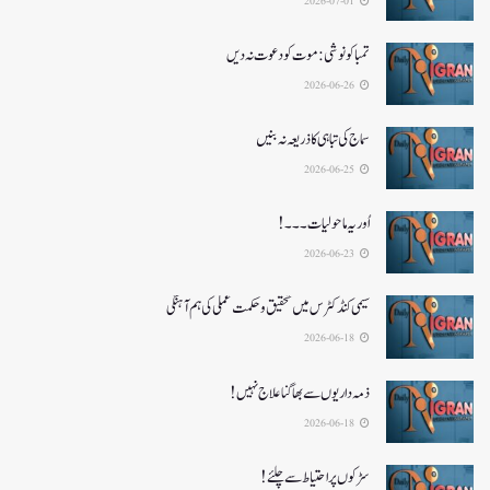
2026-07-01
تمباکو نوشی: موت کو دعوت نہ دیں
2026-06-26
سماج کی تباہی کا ذریعہ نہ بنیں
2026-06-25
اُور یہ ماحولیات۔۔۔!
2026-06-23
سیمی کنڈکٹرس میں تحقیق و حکمت عملی کی ہم آہنگی
2026-06-18
ذمہ داریوں سے بھاگنا علاج نہیں!
2026-06-18
سڑکوں پر احتیاط سے چلئے!