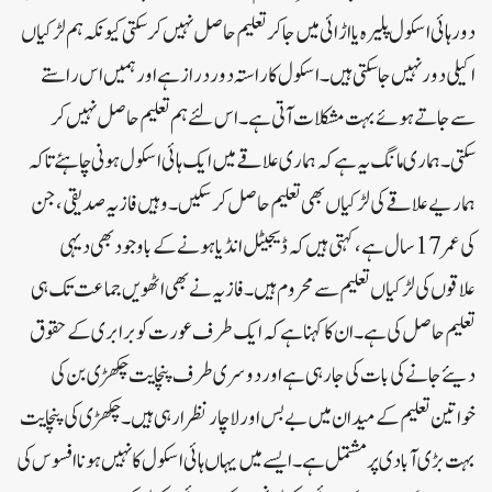
دور ہائی اسکول پلیرہ یا اڑائی میں جاکر تعلیم حاصل نہیں کر سکتی کیونکہ ہم لڑکیاں
اکیلی دور نہیں جا سکتی ہیں۔ اسکول کا راستہ دور دراز ہے اور ہمیں اس راستے
سے جاتے ہوئے بہت مشکلات آتی ہے۔ اس لئے ہم تعلیم حاصل نہیں کر
سکتی۔ ہماری مانگ یہ ہے کہ ہماری علاقے میں ایک ہائی اسکول ہونی چاہئے تاکہ
ہماریے علاقے کی لڑکیاں بھی تعلیم حاصل کر سکیں۔وہیں فازیہ صدیقی،جن
کی عمر 17سال ہے، کہتی ہیں کہ ڈیجیٹل انڈیاہونے کے باوجود بھی دیہی
علاقوں کی لڑکیاں تعلیم سے محروم ہیں۔ فازیہ نے بھی اٹھویں جماعت تک ہی
تعلیم حاصل کی ہے۔ ان کا کہناہے کہ ایک طرف عورت کو برابری کے حقوق
دیئے جانے کی بات کی جا رہی ہے اور دوسری طرف پنچایت چکھڑی بن کی
خواتین تعلیم کے میدان میں بے بس اور لاچار نظر ا رہی ہیں۔ چکھڑی کی پنچایت
بہت بڑی آبادی پر مشتمل ہے۔ ایسے میں یہاں ہائی اسکول کا نہیں ہونا افسوس کی