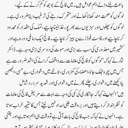
باعث بننے والے اہم عوامل ہیں۔میں فالج کے بوجھ کو کم کرنے کے لیے،
لوگوں کو صحت مند کھانا کھانے اور متحرک رہنے کی ترغیب دینا ضروری ہے۔
لوگوں کو پھلوں اور سبزیوں سے بھرپور غذا لینا چاہیے، نمک کی مقدار کو محدود
کرنا چاہیے اور فاسٹ فوڈز سے پرہیز کرنا چاہیے۔فالج ایک دماغی دورہ ہے اور
کشمیر میں معذوری کی سب سے بڑی اور موت کی دوسری بڑی وجہ ہے۔ڈاکٹر
نثار نے کہا کہ ’لوگوں کو فالج کی علامات سے واقف کرانے کی اشد ضرورت ہے
جس میں چہرہ جھک جانا، اعضاء کی کمزوری، بولنے میں دشواری، بے حسی، الجھن
یا دیکھنے میں دشواری، چلنے پھرنے میں دشواری اور شدید سر درد شامل
ہیں‘انہوںنے کہاکہ جانکاری کی کمی کی وجہ سے بہت سے مریض فالج کی علامات
کو نظر انداز کر دیتے ہیں اور بروقت طبی امداد نہیں لیتے جس کا نتیجہ خراب ہوتا
ہے۔انہوں نے کہا کہ جب فالج کی بات آتی ہے تو وقت ہی اہم ہوتا ہے اور جتنی
جلدی ان کا علاج ہو جائے، زندہ رہنے کے امکانات اتنے ہی بہتر ہوتے ہیں۔