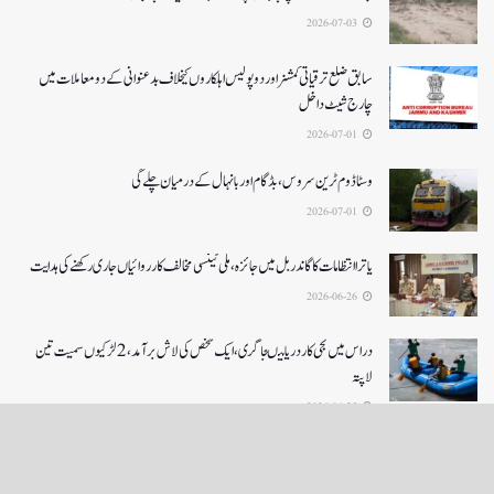
2026-07-03
سابق ضلع ترقیاتی کمشنر اور دو پولیس اہلکاروں کیخلاف بدعنوانی کے دو معاملات میں
چارج شیٹ داخل
2026-07-01
وسٹا ڈوم ٹرین سروس ، بڈگام اور بانہال کے درمیان چلے گی
2026-07-01
یاترا انتظامات کا گاندربل میں جائزہ، ملی ٹینسی مخالف کارروائیاں جاری رکھنے کی ہدایت
2026-06-26
دراس میں نجی کاردریا میںجا گری،ایک شخص کی لاش بر آمد، 2لڑکیوں سمیت تین
لاپتہ
2026-06-25
LOAD MORE