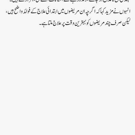
انہوں نے مزید کہا کہ اگرچہ ان مریضوں میں ابتدائی علاج کے فوائد واضح ہیں،
لیکن صرف چند مریضوں کو بہترین وقت پر علاج ملتا ہے۔