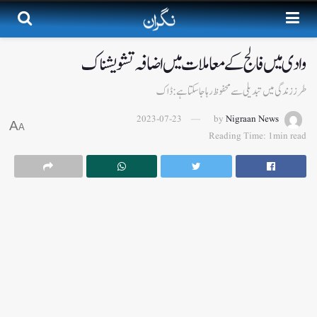
وادی میں فالج کے معاملات میں اضافہ تشویشناک
طرز زندگی میں تبدیلی سے محفوظ رہا جاسکتا ہے: ڈاک
2023-07-23
by
Nigraan News
A
A
Reading Time: 1min read