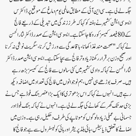
جگہ لے لی ہے۔سی این آئی کے مطابق عالمی یوم دماغ کے موقع پر ڈاکٹرس
ایسوسی ایشن کشمیر نے ہفتہ کو کہا کہ طرز زندگی میں تبدیلی کے ذریعے فالج
کے 80 فیصد کیسز کو روکا جا سکتا ہے۔ایسوسی ایشن کے صدر ڈاکٹر نثار الحسن
نے کہا کہ "صحت مند غذا کھانا، باقاعدگی سے ورزش کرنا، سگریٹ نوشی نہ کرنا
اور صحیح وزن برقرار رکھنا زیادہ تر فالج سے بچا سکتا ہے ۔ ایسوسی ایشن صدر ڈاکٹر
نثار الحسن نے کہا کہ وادی کشمیر میں کئی سالوں سے فالج کے کیسز بڑھ رہے
ہیں۔ صرف بوڑھے ہی نہیں، ہم نوجوانوں میں فالج کی تعداد میں اضافہ دیکھ
رہے ہیں۔انہوں نے کہا کہ اس بڑھوتری کا ایک بڑا عنصر جنک فوڈ ہے جس نے
بڑی حد تک گھر کے کھانے کی جگہ لے لی ہے۔انہوں نے کہا کہ جنک فوڈ اور
جسمانی بے عملی زیادہ لوگوں کو موٹاپے کی طرف دھکیل رہی ہے۔وزن میں
اضافے کا تعلق ذیابیطس، ہائی بلڈ پریشر اور ہائی کولیسٹرول سے ہے جو فالج کا