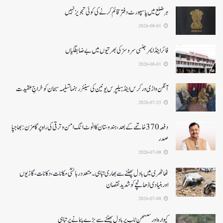
ہر ضلع میں پاسپورٹ دفتر قائم کرنے کی کوئی تجویز نہیں
2026-08-01
فائر اینڈ ایمرجنسی سروسزکی بھرتیوں میں بے ضابطگیاں
2026-08-01
آنگن واڑی ورکرس اینڈ ہیلپرس یونین کی سینئر رہنما تسلیمہ سبحان کو خراجِ عقیدت
2026-07-25
دفعہ370 خاتمے کے بعد،ہندوستان کا اٹوٹ انگ امن و ترقی کی راہ پر گامزن : بھاجپا
صدر
2026-07-08
ٹھاٹھری میں بادل پھٹنے سے بھاری تباہی۔متعددرہائشی مکانات، دکانات، گاڑیوں
اوربنیادی ڈھانچے کو شدید نقصان
2026-07-08
کپوارہ اور سنتھن ٹاپ پر بادل پھٹنے سے بڑے پیمانے پرتباہی