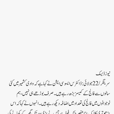
نیوز ڈیسک
سرینگر/22جولائی:ڈاکٹرس ایسوسی ایشن نے کہا ہے کہ وادی کشمیر میں کئی
سالوں سے فالج کے کیسز بڑھ رہے ہیں۔ صرف بوڑھے ہی نہیں، ہم
نوجوانوں میں فالج کی تعداد میں اضافہ دیکھ رہے ہیں۔انہوں نے کہا کہ اس
بڑھوتری کا ایک بڑا عنصر جنک فوڈ ہے جس نے بڑی حد تک گھر کے کھانے کی