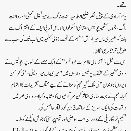
تھے۔
یوم آزادی کے پیش نظر ضلع انتظامیہ اننت ناگ نے میونسپل کمیٹی ڈورو اننت
ناگ، جموں کشمیر پولیس، مقامی اسکولوں اور سی آر پی ایف کے اشتراک سے
ہفتہ کو "میری ماں میرا دیش” مہم کے تحت جنوبی کشمیر میں اب تک کی سب سے
طویل ترنگا ریلی نکالی۔
اس سے قبل، "آزادی کا امرت مہوتسو” کے ایک حصے کے طور پر، پولیس نے
وادی کشمیر کے مختلف پولیس اداروں میں "میری ماں میرا دیش-مٹی کو نمن
ویرون کا وندن” کی ملک گیر مہم کو منانے کے لیے مختلف تقریبات کا اہتمام
کیا۔ مہم نے بہت ساری متاثر کن سرگرمیوں کا مشاہدہ کیا اور وادی بھر میں
واقعات کی ایک سیریز کے ساتھ 3 دن کو رفتار حاصل کی۔
عظیم ترنگا ریلی کے دوران حب الوطنی اور قوم پرستی کا جوش دیکھنے کو ملا۔
وزیر اعظم نریندر مودی نے جمعہ کو ہندوستان کے لوگوں سے اس سال 13