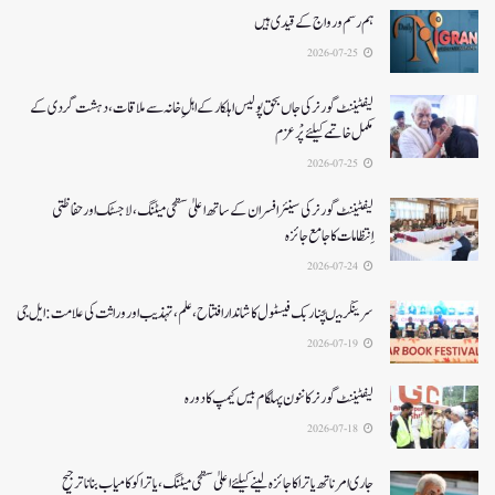
ہم رسم و رواج کے قیدی ہیں
2026-07-25
لیفٹیننٹ گورنر کی جاں بحق پولیس اہلکار کے اہلِ خانہ سے ملاقات، دہشت گردی کے
مکمل خاتمے کیلئے پْرعزم
2026-07-25
لیفٹیننٹ گورنر کی سینئر افسران کے ساتھ اعلیٰ سطحی میٹنگ، لاجسٹک اور حفاظتی
اِنتظامات کا جامع جائزہ
2026-07-24
سرینگر میںچنار بک فیسٹول کا شاندار افتتاح،علم، تہذیب اور وراثت کی علامت: ایل جی
2026-07-19
لیفٹیننٹ گورنرکا ننون پہلگام بیس کیمپ کا دورہ
2026-07-18
جاری امرناتھ یاترا کا جائزہ لینے کیلئے اعلیٰ سطحی میٹنگ،یاترا کو کامیاب بنانا ترجیح