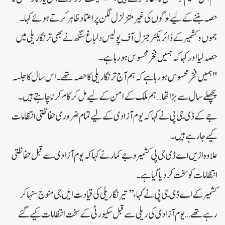
حصہ بننے کے لیے لوگوں کی غیر متزلزل لگن پر اعتماد ظاہر کرتے ہوئے کہا۔
جموں و کشمیر کے ڈائریکٹر جنرل آف پولیس دلباغ سنگھ نے بھی ترنگا ریلی میں
حصہ لیا اور کہا کہ ہمیں فخر محسوس ہو رہا ہے۔
"ہمیں فخر محسوس ہو رہا ہے کہ ہم آج ترنگا ریلی کا حصہ تھے۔ اس سال کا جلسہ
پچھلے سال سے بڑا تھا… ہم ملک کے امن کے لیے مل کر کام کرنا چاہتے ہیں۔
جے کے ڈی جی پی نے کہا کہ یوم آزادی کے لیے تمام ضروری حفاظتی انتظامات
کیے جا رہے ہیں۔
علاوہ ازیں اے ڈی جی پی کشمیر وجے کمار نے کہا کہ یوم آزادی سے قبل حفاظتی
انتظامات کو سخت کر دیا گیا ہے۔
کشمیر کے اے ڈی جی پی نے کہا، ’’تیرنگا ریلی کی قیادت ایل جی منوج سنہا کر
رہے تھے… یوم آزادی کی ریلی سے قبل سکیورٹی کے سخت انتظامات کیے گئے