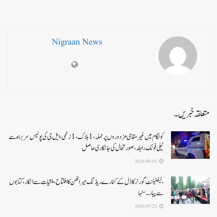
Nigraan News
متعلقہ خبریں۔
کولگام میں غیر مقامی مزدوروں پر حملہ،1ہلاک،1زخمی،ایل جی کی پولیس سربراہ سے
ٹیلی فونک رابطہ، صورتحال کی جانکاری حاصل
2026-08-01
،لیفٹیننٹ گورنر کا ڈل کے کنارے ریڈنگ میراتھن کا افتتاح، منشیات سے انکار، کتابوں
سے پیار۔ سنہا
2026-07-25