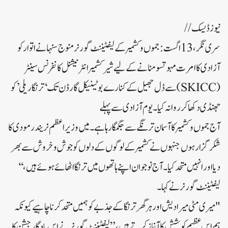
نیوز ڈیسک//
سری نگر، 13 اگست: جموں و کشمیر کے لیفٹیننٹ گورنر منوج سنہا نے اتوار کو
آزادی کا امرت مہوتسو منانے کے لیے شیر کشمیر انٹرنیشنل کانفرنس سینٹر
(SKICC) سے ڈل جھیل کے کنارے بوٹینیکل گارڈن تک ‘ترنگا ریلی’ کو
جھنڈی دکھا کر روانہ کیا۔ یوم آزادی سے پہلے
آج جموں و کشمیر کا آسمان ترنگے سے جگمگا رہا ہے۔ میں وزیر اعظم نریندر مودی کا
شکر گزار ہوں جنہوں نے کشمیر کے لوگوں کے دلوں کو جوش و خروش سے بھر
دیا اور انہیں متحد کیا۔ آج نوجوان اپنے ہاتھوں میں ترنگا اٹھائے ہوئے ہیں،‘‘
لیفٹیننٹ گورنر نے کہا۔
"میری مٹی میرا دیش اور ہر گھر ترنگا کے جذبے کو ہمیں متحد کرنا چاہیے کیونکہ
ہم اس عظیم کوشش کا آغاز کرتے ہیں،” لیفٹیننٹ گورنر نے اس یادگار جشن کا