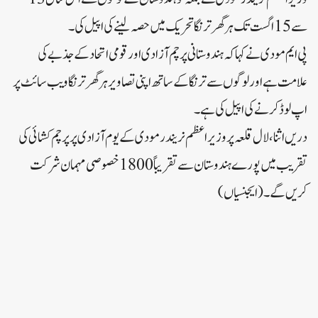
سے 15 اگست تک ہر گھر ترنگا تحریک میں حصہ لینے کی اپیل کی۔
پی ایم مودی نے کہا کہ ہندوستانی پرچم آزادی اور قومی اتحاد کے جذبے کی
علامت ہے اور لوگوں سے ترنگا کے ساتھ اپنی تصاویر ہر گھر ترنگا ویب سائٹ پر
اپ لوڈ کرنے کی اپیل کی ہے۔
دریں اثنا، لال قلعہ پر وزیر اعظم نریندر مودی کے یوم آزادی پر پرچم کشائی کی
تقریب میں پورے ہندوستان سے تقریباً 1800 خصوصی مہمان شرکت
کریں گے۔ (ایجنسیاں)