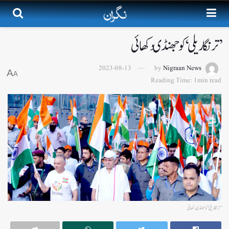
’ترنگا ریلی‘ کو جھنڈی دکھائی
2023-08-13
by
Nigraan News
A
A
Reading Time: 1min read
’ترنگا ریلی‘ کو جھنڈی دکھائی