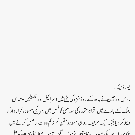
نیوز ڈیسک
روس اور چین نے بدھ کے روزغزہ کی پٹی میں اسرائیل اورفلسطین- حماس
جنگ کے بارے میں اقوامِ متحدہ کی سلامتی کونسل میں امریکی مسودہ قرارداد کو
ویٹو کردیا جبکہ ایک حریف روسی مسودہ متن کم ازکم ووٹ حاصل کرنے میں
ناکام رہا۔ امریکی مسودے کا مقصد غزہ میں بگڑتے ہوئے انسانی بحران کو حل