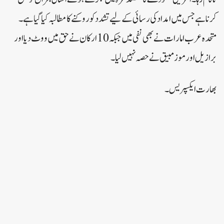
کرنا ہے جس میں امداد کی رسائی کے لیے تشدد کو روکنے کا مطالبہ کیا گیا ہے۔
متحدہ عرب امارات نے بھی نفی میں جبکہ 10 ارکان نے حق میں ووٹ دیا اور
برازیل اور موزمبیق نے حصہ نہیں لیا۔
بھارت ایکسپریس۔