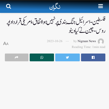
فلسطین-اسرائیل جنگ بندی پر نہیں ہوا اتفاق، امریکی قرار دادا پر
روس-چین نے کیا ویٹو
2023-10-26
by
Nigraan News
A
A
Reading Time: 1min read