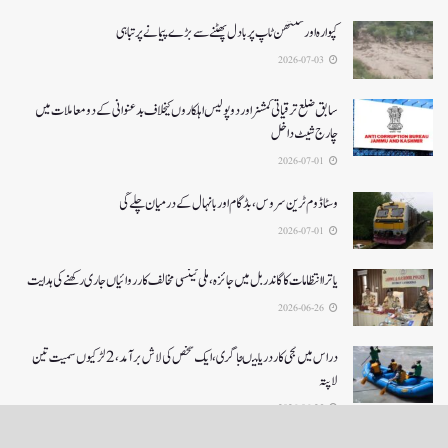
کپوارہ اور سنتھن ٹاپ پر بادل پھٹنے سے بڑے پیمانے پرتباہی
2026-07-03
سابق ضلع ترقیاتی کمشنر اور دو پولیس اہلکاروں کیخلاف بدعنوانی کے دو معاملات میں
چارج شیٹ داخل
2026-07-01
وسٹا ڈوم ٹرین سروس ، بڈگام اور بانہال کے درمیان چلے گی
2026-07-01
یاترا انتظامات کا گاندربل میں جائزہ، ملی ٹینسی مخالف کارروائیاں جاری رکھنے کی ہدایت
2026-06-26
دراس میں نجی کاردریا میںجا گری،ایک شخص کی لاش بر آمد، 2لڑکیوں سمیت تین
لاپتہ
2026-06-25