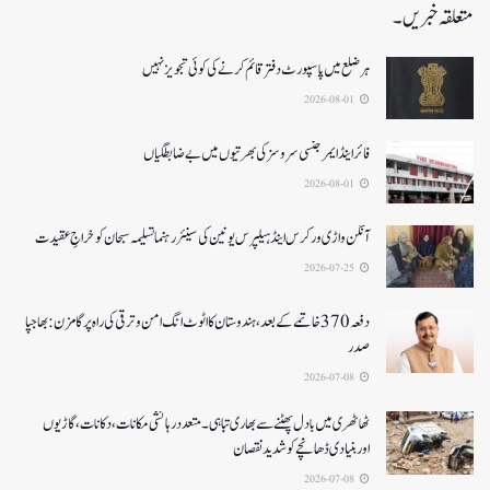
متعلقہ خبریں۔
ہر ضلع میں پاسپورٹ دفتر قائم کرنے کی کوئی تجویز نہیں
2026-08-01
فائر اینڈ ایمرجنسی سروسزکی بھرتیوں میں بے ضابطگیاں
2026-08-01
آنگن واڑی ورکرس اینڈ ہیلپرس یونین کی سینئر رہنما تسلیمہ سبحان کو خراجِ عقیدت
2026-07-25
دفعہ370 خاتمے کے بعد،ہندوستان کا اٹوٹ انگ امن و ترقی کی راہ پر گامزن : بھاجپا
صدر
2026-07-08
ٹھاٹھری میں بادل پھٹنے سے بھاری تباہی۔متعددرہائشی مکانات، دکانات، گاڑیوں
اوربنیادی ڈھانچے کو شدید نقصان
2026-07-08