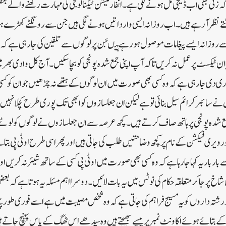
 زنی بھی اب ڈیجی ٹل ہونے لگی ہے۔ انفارمیشن ٹیکنالوجی کی مہارت رکھنے والے بعض
ے نظر آرہے ہیں۔ اب روزانہ ایسی وارداتیں ہونے لگی ہیں جن سے رونگٹے کھڑے ہ
ے روزانہ ایسے پیغامات موصول ہورہے ہیںجن پر لوگوں سے تلقین کی جارہی ہے کہ و
 یاان ٹیکسٹ پر عمل نہ کریں تا کہ آ پ اپنی جمع شدہ پونجی کو بچاسکیں۔آج کل وادی ب
ی دی جارہی ہے کہ وہ کسی بھی صورت میں ان لوگوں کے ہتھے نہ چڑھیں جو ان کو کسی 
ے سائبر کرائم سیل بنائی تو ہے لیکن ان جعلسازوں کو ابھی تک پوری طرح کچلا نہیں 
 جمع شدہ پونجی پر ہاتھ صاف کرتے ہیں۔کچھ عرصہ سے ان جعلسازوں نے لوگوں کو لوٹنے 
 ویری فیکشن کے نام پر کچھ وضاحتیں طلب کی جاتی ہیں اور پھر اسی طرح اوٹی پی بتانے
بار یہ کہا جارہا ہے کہ وہ کسی بھی صورت میں اوٹی پی کسی کے ساتھ شیئر نہ کریں اور
ی شاخ پر جاکر متعلقہ حکام کی نوٹس میں یہ بات لائیں۔دوسرا اہم مسئلہ یہ ہوتا ہے کہ
ہ داروں کویہ مسیج فراہم کی جاتی ہے کہ وہ شخص مصیبت میں ہے اسے فوری طور پیسے
بتائے ہوئے اکاونٹ نمبر پر پیسے بھیجتے ہیں وہ سیدھے اس ٹھگ کے پاس پہنچ جات