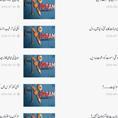
2026-07-26
ذہانت کا بدلتی دنیا میں رول
نیکی کی ترغیب: انسا
2026-07-01
 نوشی: موت کو دعوت نہ دیں
سماج کی تباہی کا ذریعہ
2026-06-25
ہ ماحولیات۔۔۔!
سیمی کنڈکٹرس میں تح
2026-06-18
یوں سے بھاگنا علاج نہیں!
سڑکوں پر احتیاط سے