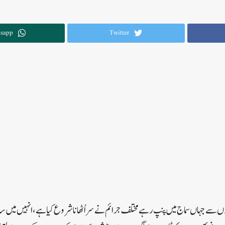
sapp
Twitter
وں سے جہاں سماج میں پنپ رہے مختلف جرائم نے سراُٹھانا شروع کیا ہے ، انہیں میں س