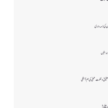
ن کی ذمہ داری
 نہ بنیں
قیق و حکمت عملی کی ہم آہنگی
 چلئے!