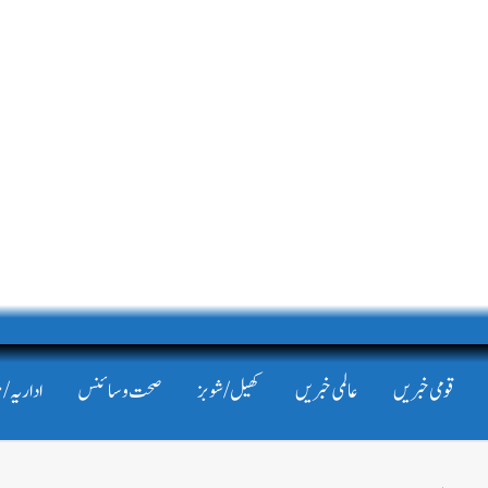
قومی خبریں
عالمی خبریں
کھیل/شوبز
صحت و سائنس
اداریہ/ 