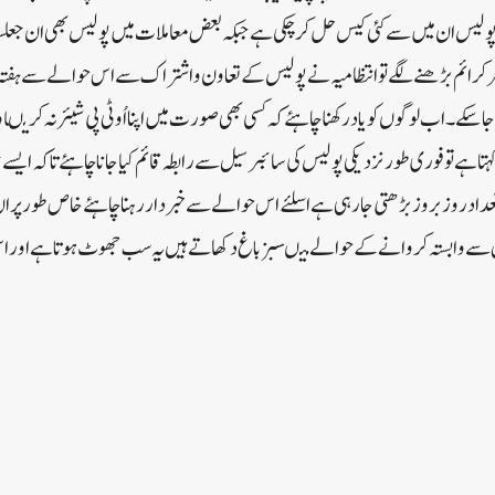
پولیس ان میں سے کئی کیس حل کرچکی ہے جبکہ بعض معاملات میں پولیس بھی ان جعل
 بڑھنے لگے تو انتظامیہ نے پولیس کے تعاون و اشتراک سے اس حوالے سے ہفتہ منا
کے۔اب لوگوں کو یاد رکھنا چاہئے کہ کسی بھی صورت میں اپنا اُو ٹی پی شیئر نہ کریںا
ا کہتا ہے تو فوری طور نزدیکی پولیس کی سائبر سیل سے رابطہ قائم کیاجانا چاہئے تاکہ ایس
ی تعداد روز بروز بڑھتی جارہی ہے اسلئے اس حوالے سے خبردار رہنا چاہئے خاص طور پر 
زنس سے وابستہ کروانے کے حوالے میںسبز باغ دکھاتے ہیں یہ سب جھوٹ ہوتا ہے اور 