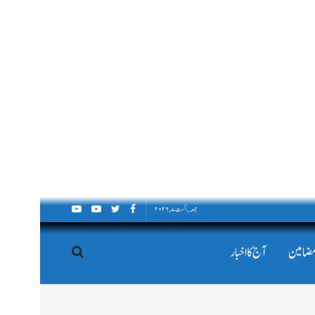
جمعہ, اگست ۷, ۲۰۲۶
مضامین
آج کا اخبار