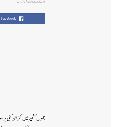
چھوٹے کاروباری یونٹوں پر توجہ دی جائے
Facebook
جموں کشمیر میں گزشتہ کئی برس