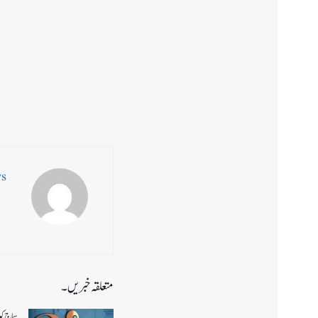
ws
متعلقہ خبریں۔
سماج ک