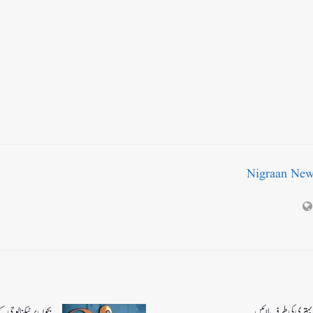
Nigraan Ne
و بہتری کی طرف لائیں
بچوں پر ٹیکنالوجی ک