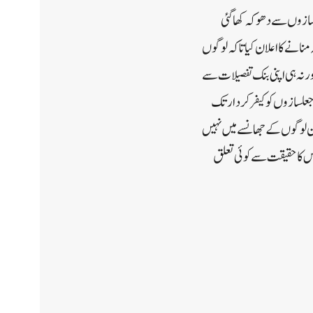
سازوں سے دھوکہ کھاگئی
نے کا اعلان کیا تاکہ لوگوں
ور نہ ہی اپنی بنک تفصیلات سے
ے جعلسازوں کو کیفر کردار تک
ان لوگوں کے جھانسے میں نہیں
اس کا حقیقت سے کوئی تعلق