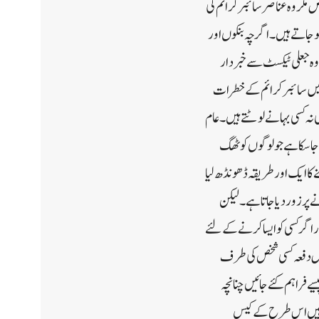
 مکروہ عناصر سائبر کرائم کی
وجاتے ہیں۔اگرچہ بنکوں اور
ہ جعلی ٹیکسٹ سے خبر دار
ھر میں سائبر کرائم کے خطرات
نہ کسی بہانے لوٹتے ہیں۔عام
جاسکا ہے جو لوگوں کو ٹھگ
کا ایک اور طریقہ ڈھونڈھ لیا
 پر زور دیا جاتا ہے۔لیکن
 اگر کسی کو ایسا کرنے کے لئے
 بعض دفعہ کسی شخص کی طرف
 فراہم کئے جائیں چنانچہ
ے ہیں اس طرح کے کیس