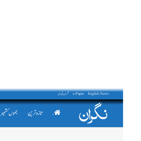
English News
e-Paper
نگراں ٹی وی
.
تازہ ترین
جموں کشمیر