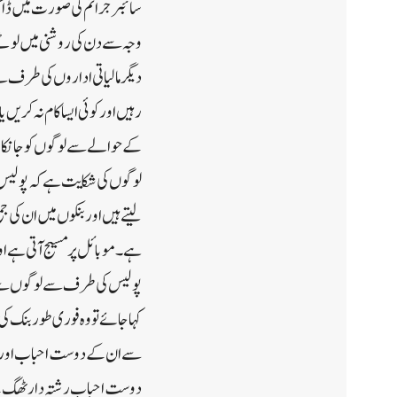
سائبر جرائم کی صورت میں ڈاکہ
وجہ سے دن کی روشنی میں لوٹت
دیگرمالیاتی اداروں کی طرف س
رہیں اور کوئی ایسا کام نہ کریں
کے حوالے سے لوگوں کو جانکار
لوگوں کی شکایت ہے کہ پولیس ن
لیتے ہیں اور بنکوں میں ان کی
ہے۔موبائل پر مسیج آتی ہے اور
پولیس کی طرف سے لوگوں سے بار 
کہا جائے تو وہ فوری طور بنک ک
سے ان کے دوست احباب اور رشت
دوست احباب رشتہ دار ٹھگ کے 