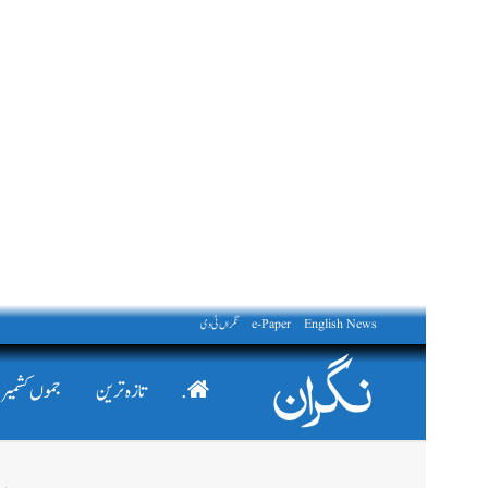
English News
e-Paper
نگراں ٹی وی
.
تازہ ترین
جموں کشمیر