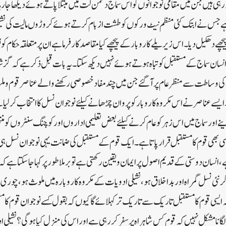
رہی ہیں جن میں مقامی نوجوانوں کو اس سماج دشمن لت میں مبتلا پاتے ہوئے دیکھا جار
ے جس نے ابتک کئی منظم نیٹ ورکوں کو طشت از بام کرتے ہوئے کروڑوں مالیت کی نشیل
چھے دھکیل دیا۔ اس زیریلے کاروبار کے پیچھے کیا مقاصد کارفرما ہے ان پر متعلقہ حکام
سان سماج کے مستقبل کو تباہ ہوتے ہوئے نہیں دیکھ سکتا۔ یہ بات قبل ذکر ہے کہ گز
 کی وساطت سے منظر عام پر آگئے جن میں چند مفاد خصوصی رکھنے والے عناصر قوم و م
ے عناصر نے اس مکروہ کاروبار کو پروان چڑھانے کیلئے نوجوان نسل کا انتخاب کرلیا 
 اور سماج میں اس زہر کوعام کرنے کیلئے بعض تعلیمی اداروں اور کوچنگ سنٹروں کو منتخب
ل کسی بھی قوم کا مستقبل قرار پاتا ہے۔ ایک قوم کے مستقبل کی ضمانت یہی نوجوان نسل ہ
 انسان دوستی کے قدیم اصول پر ایمان و یقین رکھتی ہے توبرملا طور پر کہا جاسکتا ہے کہ ا
نئی نسل گمراہ اور بداخلاق ہو، نشیلی ادویات کے مکروہ کاروبارہ میں ملوث ہو، چوری اور
سی قوم کا مستقبل تاریک سے تاریک تر کہلائے گا کیوں کہ بقول کسے نوجوان قوم کا مست
گانا مشکل نہیں کہ قوم کس شاہراہ پر سفر کررہی ہے اور اس کی منزل کیا ہوگی؟نشیلی ا