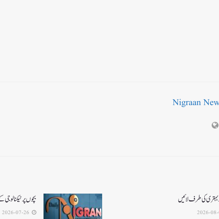
Nigraan Ne
و بہتری کی طرف لائیں
بچوں پر ٹیکنالوجی ک
2026-07-26