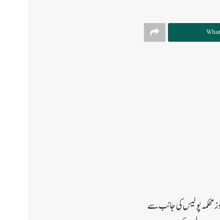
What
وز محکمہ پولیس کی جانب سے