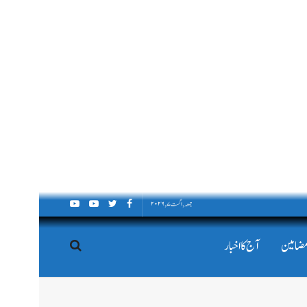
جمعہ, اگست ۷, ۲۰۲۶
مضامین
آج کا اخبار