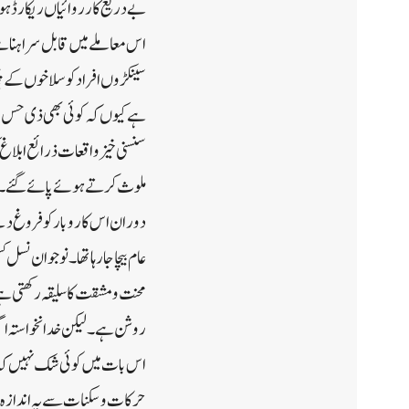
بے دریغ کارروائیاں ریکارڈ ہو
اس معاملے میں قابل سراہنا ہ
سینکڑوں افراد کو سلاخوں کے پی
ہے کیوں کہ کوئی بھی ذی حس ان
سنسنی خیز واقعات ذرائع ابلاغ
ملوث کرتے ہوئے پائے گئے۔ ایس
دوران اس کاروبار کو فروغ دینے
عام بیچا جارہا تھا۔ نوجوان نس
محنت و مشقت کا سلیقہ رکھتی ہے،
روشن ہے ۔ لیکن خدانخواستہ اگر 
اس بات میں کوئی شک نہیں کہ ای
حرکات و سکنات سے یہ اندازہ ل