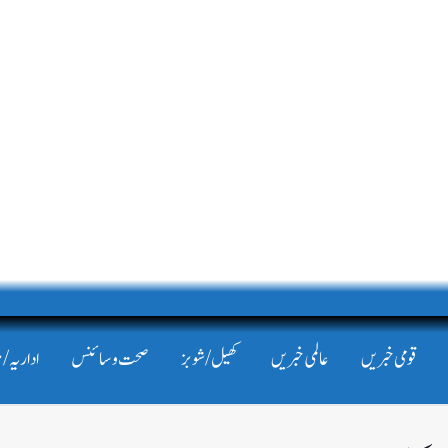
قومی خبریں
عالمی خبریں
کھیل/شوبز
صحت و سائنس
اداریہ/ 