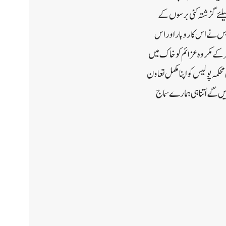
کیلئے گزشتہ کئی برسوں کے
ولیس نے اس کاروبار اور اس
ر کے مکروہ عزائم کو خاک میں
کمہ پولیس کو اپنا مکمل تعاون
 گے اُتنا ہی ہمارے سماج