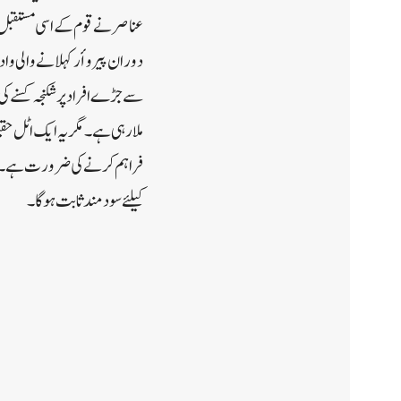
عناصر نے قوم کے اسی مستقبل کو
دوران پیر وأر کہلانے والی واد
سے جڑے افراد پر شکنجہ کسنے کی
ملارہی ہے۔ مگر یہ ایک اٹل حقیق
فراہم کرنے کی ضرورت ہے۔ جتنا
کیلئے سودمند ثابت ہوگا۔