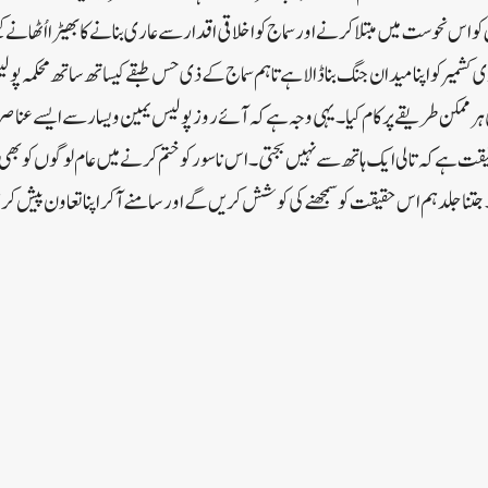
 اس نحوست میں مبتلا کرنے اور سماج کو اخلاقی اقدار سے عاری بنانے کا بھیڑا اُٹھانے 
ی کشمیر کو اپنا میدان جنگ بنا ڈالا ہے تاہم سماج کے ذی حس طبقے کیساتھ ساتھ محکمہ پ
 ہر ممکن طریقے پر کام کیا۔ یہی وجہ ہے کہ آئے روز پولیس یمین و یسار سے ایسے عناص
ت ہے کہ تالی ایک ہاتھ سے نہیں بجتی ۔ اس ناسور کو ختم کرنے میں عام لوگوں کو بھی مح
 جلد ہم اس حقیقت کو سمجھنے کی کوشش کریں گے اور سامنے آکر اپنا تعاون پیش کریں