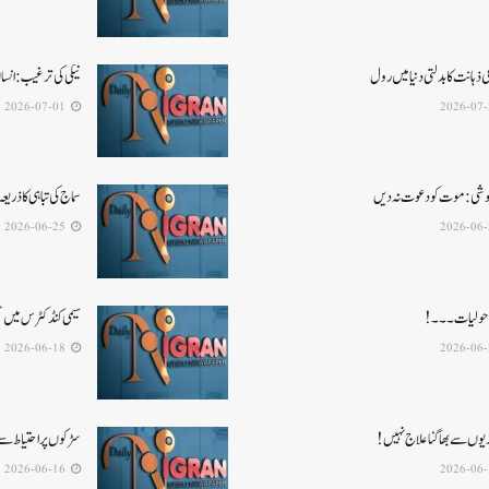
ذہانت کا بدلتی دنیا میں رول
نیکی کی ترغیب: انسا
2026-07-01
 نوشی: موت کو دعوت نہ دیں
سماج کی تباہی کا ذریعہ
2026-06-25
ہ ماحولیات۔۔۔!
سیمی کنڈکٹرس میں تح
2026-06-18
یوں سے بھاگنا علاج نہیں!
سڑکوں پر احتیاط سے
2026-06-16