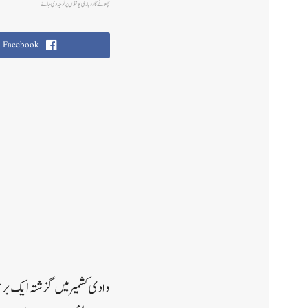
چھوٹے کاروباری یونٹوں پر توجہ دی جائے
Facebook
وادی کشمیر میں گزشتہ ایک برس