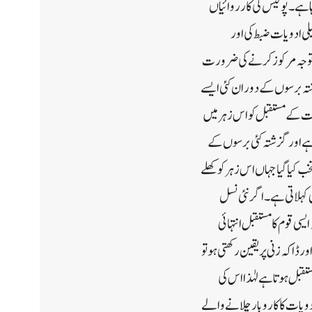
ہا ہے۔پولیس کی کارروائیاں
ی ادویات ضبط کی اور
 کو توجہ مرکوز کرنے کی ضرورت
شتہ برسوں کے دوران کئی ایسے
لت کے مستقبل کو اس زہر میں
ہے اور گزشتہ کئی برسوں کے
 کیا گیا جہاں اس زہر کو کھلے
ی کہلاتی ہے۔ اگر نئی نسل
یسی قوم کا مستقبل انتہائی
 ڈاکہ زنی پر یقین رکھتی ہو تو
قبل ہوتا ہے لہٰذا اس کی
دویات کا کاروبار چلانے والے