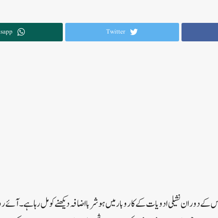
sapp
Twitter
 کے دوران نشیلی ادویات کے کاروبار میں ہوشربا اضافہ دیکھنے کو مل رہا ہے۔ آئے ر