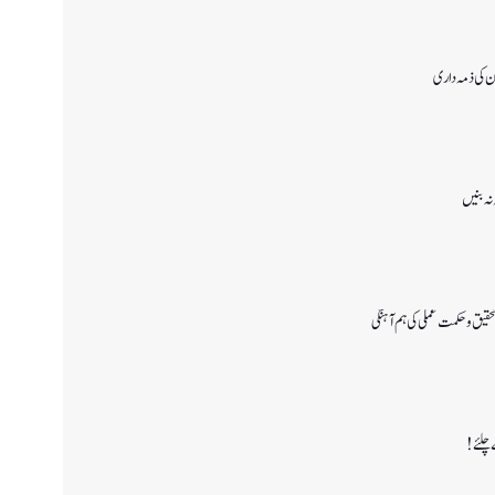
ن کی ذمہ داری
 نہ بنیں
قیق و حکمت عملی کی ہم آہنگی
 چلئے!