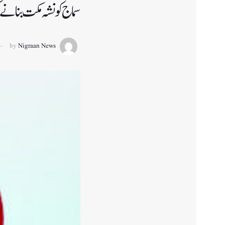
سماج کو نشہ مکت بنانے
by
Nigraan News