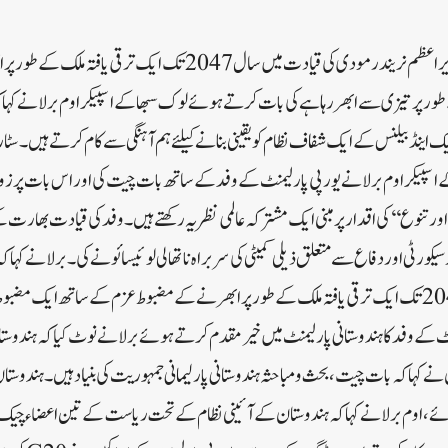
سرینگر /20دسمبر//ملک وزیر اعظم نریندر مودی کی قیادت میں سال 2047تک
پر تیزی سے ابھر رہا ہے کی بات کرتے ہوئے لوک سبھا کے اسپیکر اوم برلا نے کہا ک
ینڈ بیلنس کے ایک شفاف نظام کو یقینی بنانے کیلئے ہم آہنگی سے کام کرتے ہیں۔ سٹا
پیکر اوم برلا نے یورپی پارلیمنٹ کے وفد کے ساتھ بات چیت کی اور اس بات پر زور
اور تنوع‘‘ کی اقدار پر مبنی ایک مشترکہ عالمی نظریہ رکھتے ہیں۔ وفد کی قیادت بھار
سیکورٹی اور دفاع سے متعلق ذیلی کمیٹی کی سربراہ ناتھالی لوئیسائو نے کی۔ برلا نے کہا 
مودی کی قیادت میں سال 2047تک ایک ترقی یافتہ ملک کے طور پر ابھرنے کے مضبوط عزم کے ساتھ ای
نٹ کے وفد کا ہندوستانی پارلیمنٹ میں خیرمقدم کرتے ہوئے برلا نے نوٹ کیا کہ ہندوس
ہا کہ بات چیت، بحث و مباحثہ ہندوستانی پارلیمانی جمہوریت کی بنیاد ہیں۔ ہندوست
 اوم برلا نے کہا کہ ہندوستان کے آئینی نظام کے تحت ریاست کے تین اعضاء چیک