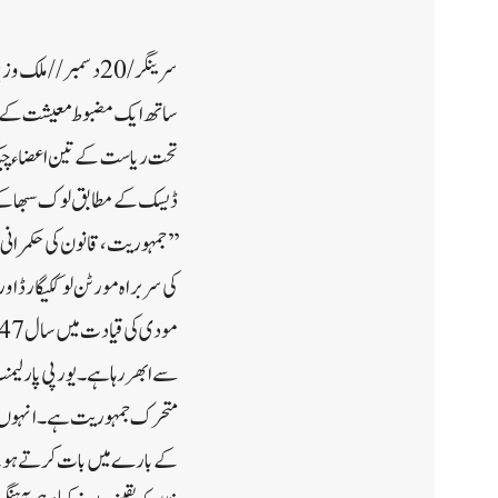
ساتھ ایک مضبوط معیشت کے طور 
تحت ریاست کے تین اعضاء چیک ا
ڈیسک کے مطابق لوک سبھا کے اس
’’جمہوریت، قانون کی حکمرانی 
کی سربراہ مورٹن لوککیگارڈ اور 
سے ابھر رہا ہے۔ یورپی پارلیم
متحرک جمہوریت ہے۔ انہوں نے ک
کے بارے میں بات کرتے ہوئے،