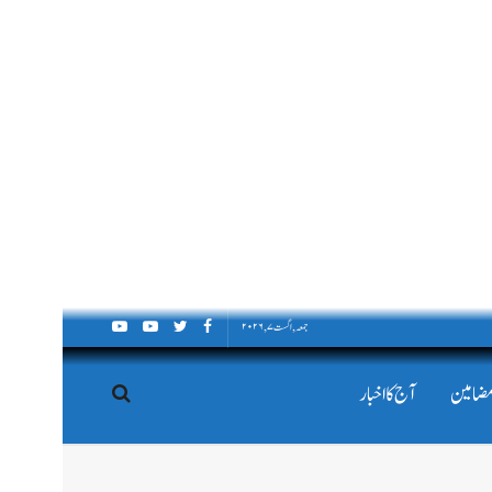
جمعہ, اگست ۷, ۲۰۲۶
مضامین
آج کا اخبار