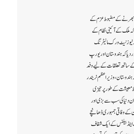
 ایک ترقی یافتہ ملک کے طور پر ابھرنے کے مضبوط عزم کے
ہ ملک کے آئینی نظام کے
ر نیوز نیٹ ورک مانیٹرنگ
 دیا کہ ہندوستان اور یورپ
ت کے ساتھ تعلقات کے لیے وفد
کہ ہندوستان، وزیر اعظم نریندر
ک مضبوط معیشت کے طور پر تیزی
تان دنیا کی سب سے بڑی اور
ان کے وفاقی جمہوری ڈھانچے
 اینڈ بیلنس کے ایک شفاف