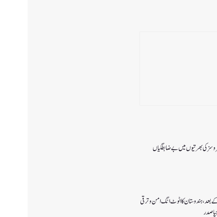
 سروسزکی بھرتیوں میں بے ضابطگیاں
اتمے کے بعد،ہندوستان کا اٹوٹ انگ امن و ترقی
جپا صدر