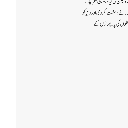
 کیلئے ہم آہنگی سے کام کرتے ہیں۔ میٹنگ کے دوران، یورپی پارلیمنٹ کے اراکین نے G20کی ہندوستان کی قیادت کی تعریف
یں منعقد ہوا تھا۔ انہوں نے دہشت گردی اور دنیا کو
کوں کی پارلیمانوں کے