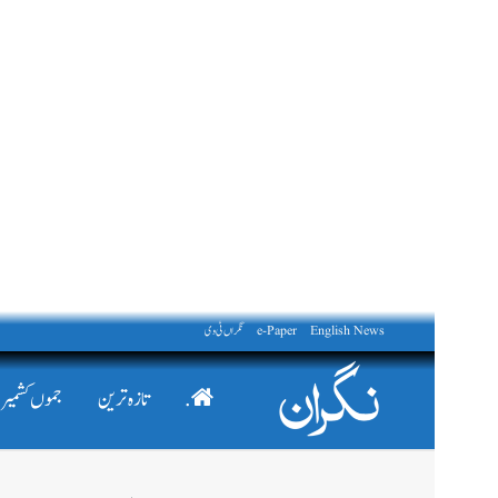
English News
e-Paper
نگراں ٹی وی
.
تازہ ترین
جموں کشمیر