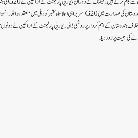
نظام کو یقینی بنانے
کی۔ قابل ذکر بات یہ ہے کہ ہندوستان کی صدارت میں G20 سربراہی اجلاسماہ ستمبر کو دہلی م
خلاف ہندوستان کے اہم کردار پر روشنی ڈالی۔ یورپی پارلیمنٹ کے اراکین نے دونوں مل
نے کی اہمیت پر زور دیا۔