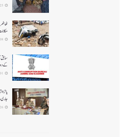
2026-07-25
ٹھاٹھری
مکانات
2026-07-08
سابق ضل
کے دو 
2026-07-01
یاترا ا
جاری رک
2026-06-26