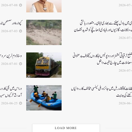
2026-07-08
 میں بادل پھٹنے سے بھاری تباہی۔متعددرہائشی
کپوارہ اور سنتھن ٹا
، دکانات، گاڑیوں اوربنیادی ڈھانچے کو شدید نقصان
2026-07-03
ع ترقیاتی کمشنر اور دو پولیس اہلکاروں کیخلاف بدعنوانی
وسٹا ڈوم ٹرین سروس 
معاملات میں چارج شیٹ داخل
2026-07-01
نتظامات کا گاندربل میں جائزہ، ملی ٹینسی مخالف کارروائیاں
دراس میں نجی کاردر
ھنے کی ہدایت
آمد، 2لڑکیوں سمیت تین لاپتہ
2026-06-25
LOAD MORE