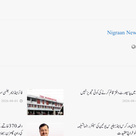
Nigraan Ne
میں پاسپورٹ دفتر قائم کرنے کی کوئی تجویز نہیں
فائر اینڈ ایمرجنسی
2026-08-01
اڑی ورکرس اینڈ ہیلپرس یونین کی سینئر رہنما تسلیمہ
دفعہ370 خ
کو خراجِ عقیدت
کی راہ پر گامزن : بھا