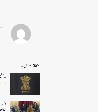
ws
متعلقہ خبریں۔
ہر ضلع 
2026-08-01
آنگن و
سبحان 