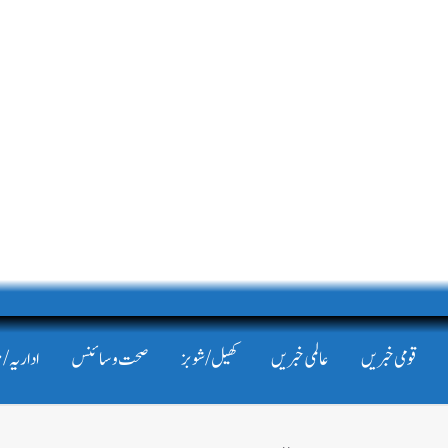
قومی خبریں
عالمی خبریں
کھیل/شوبز
صحت و سائنس
اداریہ/ 