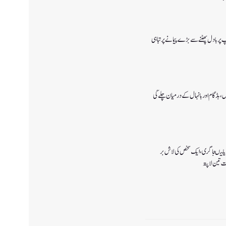
پ پر بادل پھٹنے سے بڑے پیمانے پرتباہی
، بڈگام اور بانہال کے درمیان چلے گی
یا میںجا گری،ایک شخص کی لاش بر