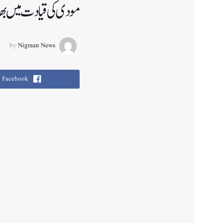
مودی کی قیادت میں بھارت 2047تک ترقی یافتہ بن جائے 
by
Nigraan News
Facebook