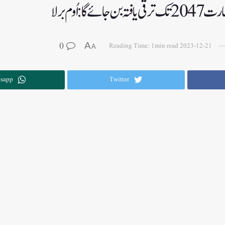
گا: اُوم برلا
0
A
Reading Time: 1min read
2023-12-21
A
sapp
Twitter