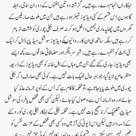
اہلکاراں انجام دے رہے ہیں۔ گزشتہ دو تین ہفتوں کے دوران سماجی رابطہ
گاہوں پر اس قسم کے کئی ویڈیوز شیئر ہورہے ہیں جن میں ملوث صارفین کے
گھروں میں چھاپہ ماری ٹیمیں داخل ہوکر نہ صرف بجلی چوری کو طشت از بام
کررہے ہیں، بلکہ ساتھ ہی ان کارروائیوںکے ویڈیوز سوشل میڈیا پر ڈال کر ایک
نئی بحث کو جنم دے رہے ہیں۔ شہر سرینگر اور مضافاتی علاقوں سے کچھ ایسے
بھی ویڈیوز جاری کئے گئے جن میں وہاں کے اہل خانہ کو بھی ویڈیوز کے ذریعہ
منظر عام پرلایا گیا، جو بہر حال ٹھیک بات نہیں ہے۔کوئی بھی صارف اگر بجلی
چوری میں ملوث پایا جاتا ہے، تو محکمہ کا کام ہے کہ اُس کے اُوپر جرمانہ عائد کیا
جائے اور وہ جرمانہ اُس سے وصول کیا جائے، لیکن کسی بھی شخص یا فرد کی سوشل
میڈیا پر تضحیک کرنا صحیح بات نہیں ہے۔ محکمہ بجلی کے اہلکار بجلی چوری کو روکنے
کے ذمہ دار ہیں لیکن اس ڈیوٹی کی آڑ میں وہ کسی بھی شخص کے عزت نفس کو
ٹھیس نہیں پہنچاسکتے۔ اس قسم کی کارروائیوں کا انہیں کوئی حق نہیں ، نہ ہی