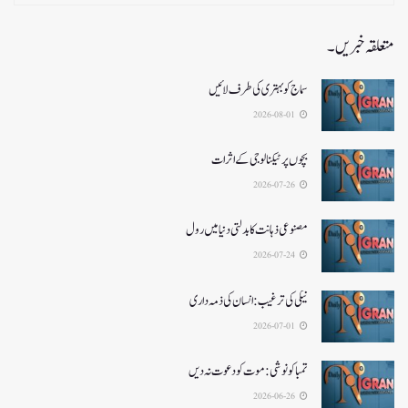
متعلقہ خبریں۔
سماج کو بہتری کی طرف لائیں
2026-08-01
بچوں پر ٹیکنالوجی کے اثرات
2026-07-26
مصنوعی ذہانت کا بدلتی دنیا میں رول
2026-07-24
نیکی کی ترغیب: انسان کی ذمہ داری
2026-07-01
تمباکو نوشی: موت کو دعوت نہ دیں
2026-06-26