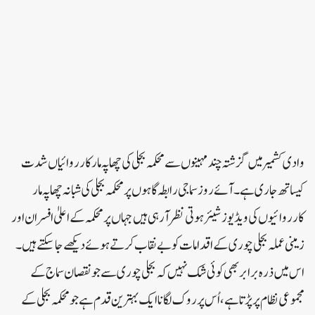
وادی کشمیر میں گزشتہ چند مہینوں سے محکمہ بجلی کی چھاپہ مار کارروائیاں شدت
کیساتھ جاری ہے۔ آئے روز سماجی رابطہ گاہوں پر محکمہ بجلی کی شبانہ چھاپہ مار
کارروائیوں کی ویڈیوز شیئر ہوتی نظر آرہی ہیں جہاں پر محکمہ کے اعلیٰ افسران اور
زمینی عملہ بجلی چوری کے اقدامات کو بے نقاب کرتے ہوئے دیکھے جاسکتے ہیں۔
اس میں ذرہ برابر بھی کوئی شک نہیں کہ بجلی چوری سے جو نقصان سماج کے
مجموعی نظام پر پڑتا ہے ، اُس پر روک لگانا ایک بہترین قدم ہے جو محکمہ بجلی کے