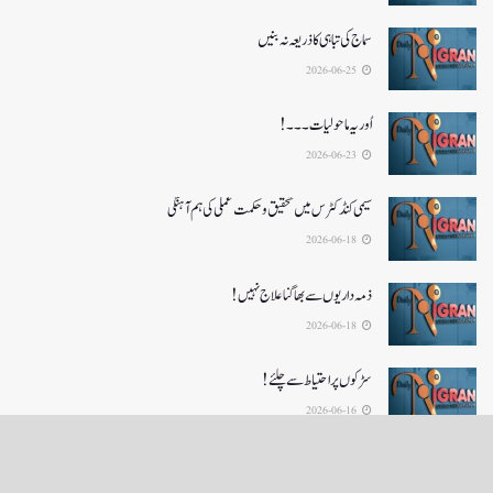
سماج کی تباہی کا ذریعہ نہ بنیں
2026-06-25
اُور یہ ماحولیات۔۔۔!
2026-06-23
سیمی کنڈکٹرس میں تحقیق و حکمت عملی کی ہم آہنگی
2026-06-18
ذمہ داریوں سے بھاگنا علاج نہیں!
2026-06-18
سڑکوں پر احتیاط سے چلئے!
2026-06-16
LOAD MORE