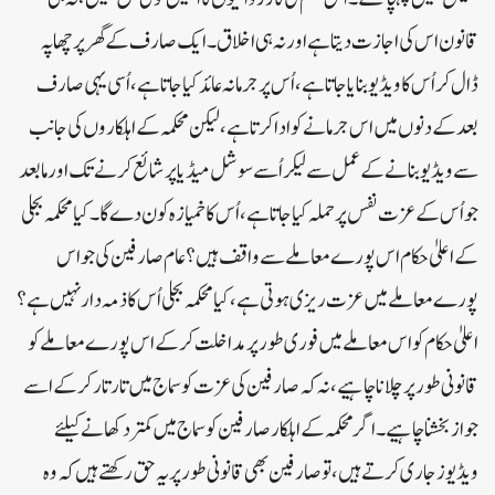
قانون اس کی اجازت دیتا ہے اور نہ ہی اخلاق۔ ایک صارف کے گھر پر چھاپہ
ڈال کر اُس کا ویڈیوبنایا جاتا ہے، اُس پر جرمانہ عائد کیا جاتا ہے ، اُسی یہی صارف
بعد کے دنوں میں اس جرمانے کو ادا کرتا ہے، لیکن محکمہ کے اہلکاروں کی جانب
سے ویڈیو بنانے کے عمل سے لیکر اُسے سوشل میڈیا پر شائع کرنے تک اور مابعد
جو اُس کے عزت نفس پر حملہ کیا جاتا ہے، اُس کا خمیازہ کون دے گا۔ کیا محکمہ بجلی
کے اعلیٰ حکام اس پورے معاملے سے واقف ہیں؟ عام صارفین کی جو اس
پورے معاملے میں عزت ریزی ہوتی ہے، کیا محکمہ بجلی اُس کا ذمہ دار نہیں ہے؟
اعلیٰ حکام کو اس معاملے میں فوری طور پر مداخلت کرکے اس پورے معاملے کو
قانونی طور پر چلانا چاہیے، نہ کہ صارفین کی عزت کو سماج میں تار تار کرکے اسے
جواز بخشنا چاہیے۔ اگر محکمہ کے اہلکار صارفین کو سماج میں کمتر دکھانے کیلئے
ویڈیوز جاری کرتے ہیں، تو صارفین بھی قانونی طور پر یہ حق رکھتے ہیں کہ وہ