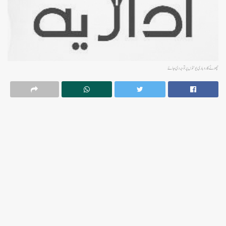
چھوٹے کاروباری یونٹوں پر توجہ دی جائے