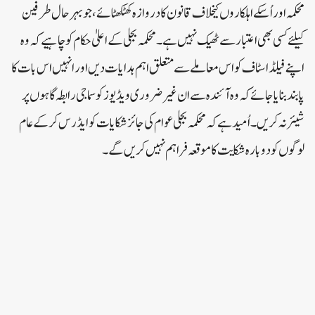
محکمہ اور اُسکے اہلکاروں کیخلاف قانون کا دروازہ کھٹکھٹائے، جو بہر حال طرفین
کیلئے کسی بھی اعتبار سے ٹھیک نہیں ہے۔محکمہ بجلی کے اعلیٰ حکام کو چاہیے کہ وہ
اپنے فیلڈ اسٹاف کو اس معاملے سے متعلق اہم ہدایات دیں اور انہیں اس بات کا
پابند بنایا جائے کہ وہ آئندہ سے ان غیر ضروری ویڈیوز کو سماجی رابطہ گاہوں پر
شیئر نہ کریں۔ اُمید ہے کہ محکمہ بجلی عوام کی جائز شکایات کو ایڈرس کرکے عام
لوگوں کو دوبارہ شکایت کا موقعہ فراہم نہیں کریں گے۔