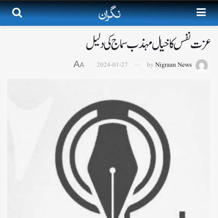
عزت نفس کا خیال مہذب سماج کی دلیل
A
2024-01-27
by
Nigraan News
A