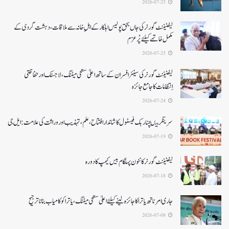
2026-07-25
لیفٹیننٹ گورنر کی جاں بحق پولیس اہلکار کے اہلِ خانہ سے ملاقات، دہشت گردی کے
مکمل خاتمے کیلئے پْرعزم
2026-07-25
لیفٹیننٹ گورنر کی سینئر افسران کے ساتھ اعلیٰ سطحی میٹنگ، لاجسٹک اور حفاظتی
اِنتظامات کا جامع جائزہ
2026-07-24
سرینگر میںچنار بک فیسٹول کا شاندار افتتاح،علم، تہذیب اور وراثت کی علامت: ایل جی
2026-07-19
لیفٹیننٹ گورنرکا ننون پہلگام بیس کیمپ کا دورہ
2026-07-18
جاری امرناتھ یاترا کا جائزہ لینے کیلئے اعلیٰ سطحی میٹنگ،یاترا کو کامیاب بنانا ترجیح
2026-07-08