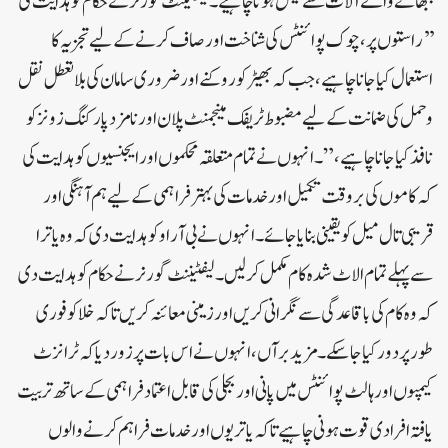
بجھانے والے آلات سے لیس ہونا چاہیے۔لیفٹیننٹ گورنر نے حکام کو ہدایت کی
’’ راستوں پر، چوک پوائنٹس کی شناخت اور صاف کرنے کے لیے تجزیہ کا
استعمال کیا جانا چاہیے، جب کہ بھیڑ کو روکنے اور ضروری سامان کی بلاتعطل نقل
و حمل کی ضمانت کے لیے مضبوط ٹریفک مینجمنٹ پلان اور نامزد پارکنگ زونز کو
نافذ کیا جانا چاہیے،” ۔انہوں نے تمام متعلقہ محکموں اور ایجنسیوں کو ہدایت کی
کہ کاموں کی بروقت تکمیل اور خدمات کی بہتر فراہمی کے لیے ہم آہنگی اور
قریبی تال میل کو یقینی بنایا جائے۔ انہوں نے بی آر او کو ہدایت دی کہ وہ یاترا
سے پہلے تمام الاٹ شدہ کام مکمل کر لیں۔لیفٹیننٹ گورنر نے حکام کو ہدایت دی
کہ وہ کام کی باقاعدگی سے نگرانی کریں اور زمینی معائنہ کریں تاکہ خلا کو فوری
طور پر دور کیا جا سکے۔ مزید برآں، انہوں نے اس بات پر زور دیا کہ ٹرانزٹ
کیمپوں اور ہالٹ پوائنٹس میں پانی اور بجلی کی قابل اعتماد فراہمی کے ساتھ تربیت
یافتہ افرادی قوت ہونی چاہیے تاکہ یاتریوں اور خدمات فراہم کرنے والوں