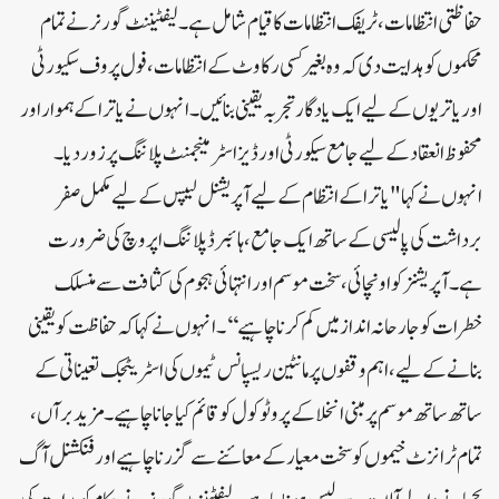
حفاظتی انتظامات، ٹریفک انتظامات کا قیام شامل ہے۔لیفٹیننٹ گورنر نے تمام
محکموں کو ہدایت دی کہ وہ بغیر کسی رکاوٹ کے انتظامات، فول پروف سکیورٹی
اور یاتریوں کے لیے ایک یادگار تجربہ یقینی بنائیں۔ انہوں نے یاترا کے ہموار اور
محفوظ انعقاد کے لیے جامع سیکورٹی اور ڈیزاسٹر مینجمنٹ پلاننگ پر زور دیا۔
انہوں نے کہا "یاترا کے انتظام کے لیے آپریشنل لیپس کے لیے مکمل صفر
برداشت کی پالیسی کے ساتھ ایک جامع، ہائبرڈ پلاننگ اپروچ کی ضرورت
ہے۔ آپریشنز کو اونچائی، سخت موسم اور انتہائی ہجوم کی کثافت سے منسلک
خطرات کو جارحانہ انداز میں کم کرنا چاہیے‘‘۔انہوں نے کہا کہ حفاظت کو یقینی
بنانے کے لیے، اہم وقفوں پر مانٹین ریسپانس ٹیموں کی اسٹریٹجک تعیناتی کے
ساتھ ساتھ موسم پر مبنی انخلا کے پروٹوکول کو قائم کیا جانا چاہیے۔ مزید برآں،
تمام ٹرانزٹ خیموں کو سخت معیار کے معائنے سے گزرنا چاہیے اور فنکشنل آگ