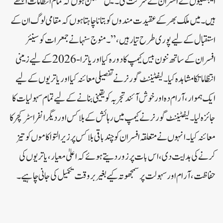
ایجنسیوں کے افسران نے شرکت کی۔ میں مطمئن ہوں کہ تمام انتظامات اچھے
ہیں۔ میں ملک بھر کے عقیدت مندوں کو بتانا چاہتا ہوں کہ مقامی لوگ ان کے
استقبال کے لیے پوری طرح تیار ہیں،” ۔منوج سنہا نے جمعرات کو سینئر
افسران کے ساتھ ننون بیس کیمپ کا دورہ کیا اور یاترا-2026 کے لیے زمینی
انتظاماتکا مشاہدہ کیا۔لیفٹیننٹ گورنر نے تفصیلی معائنہ کیا اوریاتریوں کے لیے
ایک ہموار، آرام دہ اور خوش آئند تجربہ کو یقینی بنانے کے لیے تمام سہولیات کا
جائزہ لیا۔لیفٹیننٹ گورنر نے کیمپ میں رہائش کے بلاکس اور دیگر انفراسٹرکچر کا
معائنہ کیا۔ انہوں نے متعلقہ افسران کو چند باقی بلاکس پر زیر التوا کاموں کو تیز
کرنے کی ہدایت دی، اس بات پر زور دیتے ہوئے کہ اعلیٰ معیار ، یاتریوں کی
حفاظت، آرام اور سہولت پر سمجھوتہ کیے بغیر بروقت تکمیل کی جانی چاہیے۔