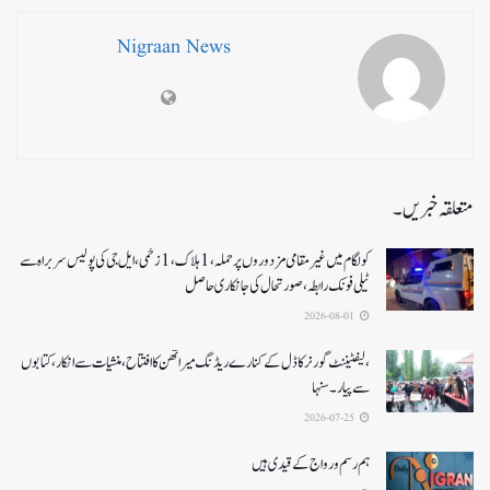
Nigraan News
متعلقہ خبریں۔
کولگام میں غیر مقامی مزدوروں پر حملہ،1ہلاک،1زخمی،ایل جی کی پولیس سربراہ سے
ٹیلی فونک رابطہ، صورتحال کی جانکاری حاصل
2026-08-01
،لیفٹیننٹ گورنر کا ڈل کے کنارے ریڈنگ میراتھن کا افتتاح، منشیات سے انکار، کتابوں
سے پیار۔ سنہا
2026-07-25
ہم رسم و رواج کے قیدی ہیں