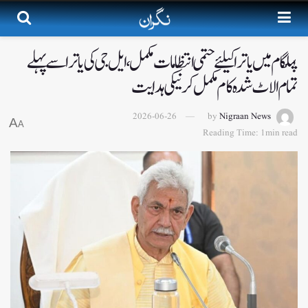
پہلگام میں یاترا کیلئے حتمی انتظامات مکمل، ایل جی کی یاترا سے پہلے
تمام الاٹ شدہ کام مکمل کر نیکی ہدایت
2026-06-26
by
Nigraan News
A
A
Reading Time: 1min read