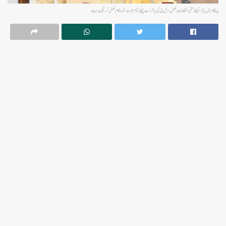
پہلگام میں یاترا کیلئے حتمی انتظامات مکمل، ایل جی کی یاترا سے پہلے تمام الاٹ شدہ کام مکمل کر نیکی ہدایت