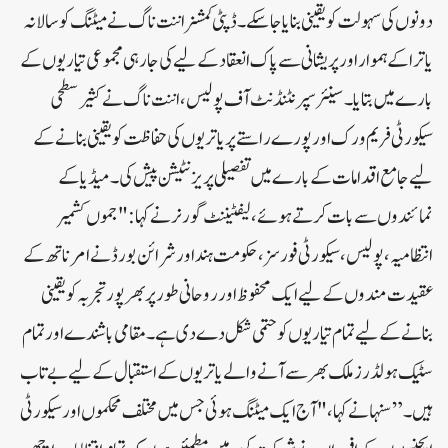
دونوں کی سہولت کو یقینی بنایا جا سکے۔ڈپٹی کمشنر اننت ناگ نے میٹنگ کو سالانہ
یاترا کے ہموار اور پریشانی سے پاک انعقاد کے لیے کی جا رہی مجموعی تیاریوں کے
بارے میں بتایا۔سینئر سپرنٹنڈنٹ آف پولیس ، اننت ناگ نے کثیر سطحی
سیکورٹی فریم ورک اور پورے راستے پر یاتریوں کی حفاظت کو یقینی بنانے کے
لیے جامع اقدامات کے بارے میں تفصیلی پریزنٹیشن پیش کی۔میڈیا کے
نمائندوں سے بات کرتے ہوئے، لیفٹیننٹ گورنر نے کہا: "جموں کشمیر
انتظامیہ، پولیس، سیکورٹی فورسز، حکومت ہند اور شرائن بورڈ نے امرناتھ کے
عقیدت مندوں کے لیے ایک محفوظ اور روحانی طور پر بھرپور تجربہ کو یقینی
بنانے کے لیے تمام تیاریوں کو حتمی شکل دے دی ہے۔ مقامی باشندے اور تمام
سٹیک ہولڈرز ملک بھر سے آنے والے یاتریوں کے استقبال کے لیے بے تاب
ہیں۔”سنہا نے کہا، "آج ایک میٹنگ ہوئی جس میں مختلف محکموں اور سیکورٹی