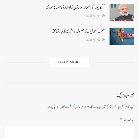
کشمیریوں کی مہمان نوازی یاترا کا لازمی حصہ: مودی
2026-07-04
صحت سہولیات کا حصول ہر شہری کا بنیادی حق
2026-07-02
LOAD MORE
جواب دیں
*
آپ کا ای میل ایڈریس شائع نہیں کیا جائے گا۔
ضروری خانوں کو
سے نشان زد کیا گیا ہے
*
تبصرہ