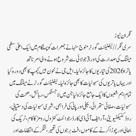
نگران نیوز
سری نگر//لیفٹیننٹ گورنر منوج سنہا نے جمعرات کو پہلگام میں ایک اعلیٰ سطحی
میٹنگ کی صدارت کی اور 3 جولائی سے شروع ہونے والی امرناتھ
یاترا2026 کی تیاریوں کا جائزہ لیا۔ایل جی نے ننون بیس کیمپ کا بھی دورہ کیا
اور یہاں یاتریوں کی سہولیات کا بھی جائزہ لیا۔لیفٹیننٹ گورنر نے میٹنگ میں
تمام اہم شعبوں کا ایک جامع جائزہ لیا جن میں لاجسٹکس، رہائش، صحت کی
سہولیات، صفائی ستھرائی، بجلی اور پانی کی فراہمی، شہری سہولیات کی دستیابی،
روڈ کنیکٹیویٹی، آر ایف آئی ڈی کارڈ، جوائنٹ کنٹرول رومز کا کام، ٹریک کی
بحالی اور چوڑا کرنے کے کاموں، فٹ برجوں کی تعمیر، لنگر کے انتظامات اور