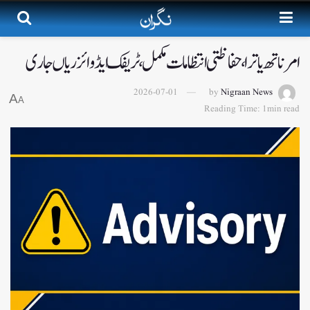
امرناتھ یاترا، حفاظتی انتظامات مکمل، ٹریفک ایڈوائزریاں جاری
2026-07-01
by
Nigraan News
A
A
Reading Time: 1min read