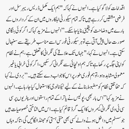
اقدامات کو لاگو کیا ہے۔ انہوں نے کہا کہ "ہم ایک مکمل ڈریس ریہرسل اور
فرضی مشقیں کر رہے ہیں تاکہ تمام سیکورٹی اہلکاروں میں ان کے کرداروں کے
بارے میں وضاحت کو یقینی بنایا جا سکے۔”انہوں نے مزید کہا کہ اگر کوئی ہنگامی
صورت حال پیش آتی ہے تو ہر سیکورٹی فورس اسے مناسب طریقے سے سنبھال
سکتی ہے۔انہوں نے کہا، "جہاں تک علاقے کی نگرانی کا تعلق ہے، ہم نے نظام
کو اپنی جگہ پر رکھا ہے تاکہ ہم اونچائی سے نگرانی کر سکیں، اگر کوئی خرابی یا غیر
معمولی مشاہدہ ہو، تو ہم فوری طور پر اس کا جواب دے سکتے ہیں۔”بردی نے کہا
کہ حفاظتی نظام کو مضبوط بنانے کے لیے ٹیکنالوجی کا استعمال کیا جا رہا ہے۔انہوں
نے مزید کہا”اس بار بھی، پولیس نے یاترا کے تمام راستوں اور پٹریوں پر سی
سی ٹی وی نگرانی کیمروں کا ایک گرڈ قائم کیا ہے۔ اس میں شناختی خصوصیات ہیں
جو سسٹم میں داخل ہونے والے کسی بھی منفی ہستی کو جھنڈا لگائیں گی، تاکہ وہاں