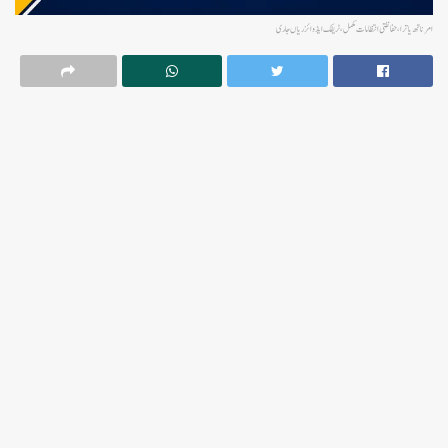
امرناتھ یاترا، حفاظتی انتظامات مکمل، ٹریفک ایڈوائزریاں جاری