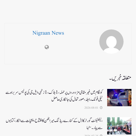
Nigraan News
متعلقہ خبریں۔
کولگام میں غیر مقامی مزدوروں پر حملہ،1ہلاک،1زخمی،ایل جی کی پولیس سربراہ سے
ٹیلی فونک رابطہ، صورتحال کی جانکاری حاصل
2026-08-01
،لیفٹیننٹ گورنر کا ڈل کے کنارے ریڈنگ میراتھن کا افتتاح، منشیات سے انکار، کتابوں
سے پیار۔ سنہا
2026-07-25