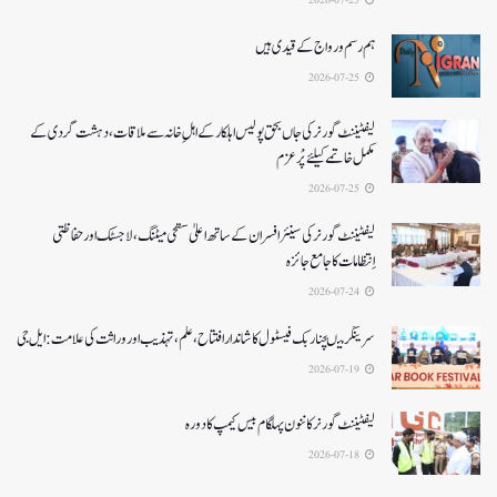
ہم رسم و رواج کے قیدی ہیں
2026-07-25
لیفٹیننٹ گورنر کی جاں بحق پولیس اہلکار کے اہلِ خانہ سے ملاقات، دہشت گردی کے
مکمل خاتمے کیلئے پْرعزم
2026-07-25
لیفٹیننٹ گورنر کی سینئر افسران کے ساتھ اعلیٰ سطحی میٹنگ، لاجسٹک اور حفاظتی
اِنتظامات کا جامع جائزہ
2026-07-24
سرینگر میںچنار بک فیسٹول کا شاندار افتتاح،علم، تہذیب اور وراثت کی علامت: ایل جی
2026-07-19
لیفٹیننٹ گورنرکا ننون پہلگام بیس کیمپ کا دورہ
2026-07-18