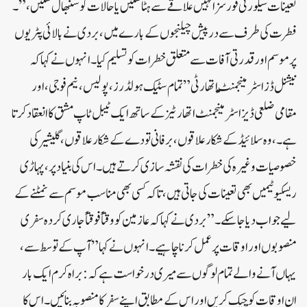
تعینات سیکورٹی فورسز انہیں علاقے سے ہٹا سکیں یا حالات کو سنبھال سکیں،” ۔
فطرت کی طرف سے درپیش چیلنجوں کے بارے میں، بردی نے بالائی پٹریوں
پر موسم اور قدرتی آفات سے متعلق خطرات کو تسلیم کیا۔انہوں نے کہا کہ
نیشنل ڈزاسٹر منیجمنٹ اتھارٹی” تمام سٹیک ہولڈرز ،پولیس، نیم فوجی، اور
مقامی ضلعی ڈیزاسٹر مینجمنٹ اتھارٹیز کے ساتھ ایک ٹیبل ٹاپ مشق کا انعقاد کرتا
ہے۔،وہ سلائیڈ کے شکار علاقوں، برفانی تودے کے شکار علاقوں، گلیشیر کی
خصوصیات وغیرہ کی خطرات کی نقشہ سازی کرتے ہیں۔ اس کی بنیاد پر، پہاڑی
ریسکیو ٹیمیں بھی تعینات کی جاتی ہیں، تاکہ کسی بھی مناسب موسم سے نمٹنے کے
لیے جواب دیا جا سکے۔”بردی نے کہا کہ عازمین کو وقتا ًفوقتاً جاری کردہ سفری
منصوبوں اور اوقات پر عمل کرنا چاہیے۔انہوں نے کہا”آپ کے توسط سے،
یہاں آنے والے تمام لوگوں سے میری درخواست ہے کہ: براہ کرم ایک بار
ان اوقات کو چیک کریں اور اس کے مطابق اپنے سفر کا منصوبہ بنائیں۔ اس کا