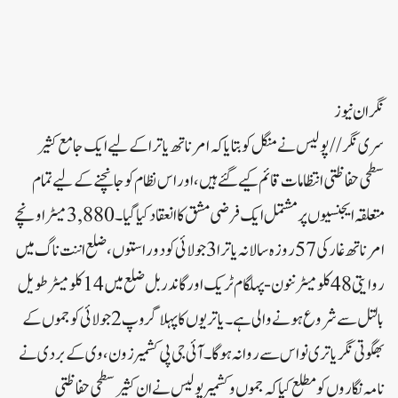
نگران نیوز
سری نگر// پولیس نے منگل کو بتایاکہ امرناتھ یاترا کے لیے ایک جامع کثیر
سطحی حفاظتی انتظامات قائم کیے گئے ہیں، اور اس نظام کو جانچنے کے لیے تمام
متعلقہ ایجنسیوں پر مشتمل ایک فرضی مشق کا انعقاد کیا گیا۔3,880 میٹر اونچے
امرناتھ غار کی 57 روزہ سالانہ یاترا 3 جولائی کو دو راستوں، ضلع اننت ناگ میں
روایتی 48 کلومیٹر ننون-پہلگام ٹریک اور گاندربل ضلع میں 14 کلومیٹر طویل
بالتل سے شروع ہونے والی ہے۔ یاتریوں کا پہلا گروپ 2 جولائی کو جموں کے
بھگوتی نگر یاتری نواس سے روانہ ہوگا۔آئی جی پی کشمیر زون، وی کے بردی نے
نامہ نگاروں کو مطلع کیا کہ جموں و کشمیر پولیس نے ان کثیر سطحی حفاظتی