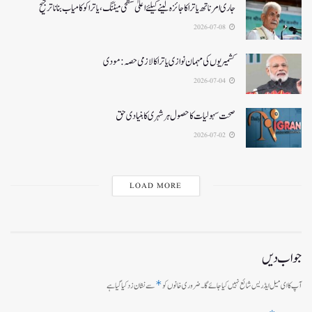
جاری امرناتھ یاترا کا جائزہ لینے کیلئے اعلیٰ سطحی میٹنگ،یاترا کو کامیاب بنانا ترجیح
2026-07-08
کشمیریوں کی مہمان نوازی یاترا کا لازمی حصہ: مودی
2026-07-04
صحت سہولیات کا حصول ہر شہری کا بنیادی حق
2026-07-02
LOAD MORE
جواب دیں
*
آپ کا ای میل ایڈریس شائع نہیں کیا جائے گا۔
ضروری خانوں کو
سے نشان زد کیا گیا ہے