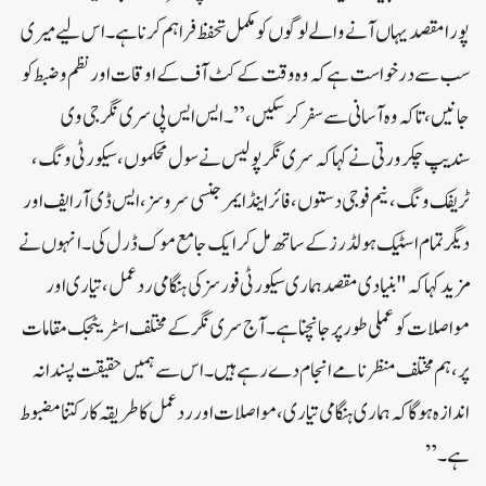
پورا مقصد یہاں آنے والے لوگوں کو مکمل تحفظ فراہم کرنا ہے۔ اس لیے میری
سب سے درخواست ہے کہ وہ وقت کے کٹ آف کے اوقات اور نظم و ضبط کو
جانیں، تاکہ وہ آسانی سے سفر کر سکیں،” ۔ایس ایس پی سری نگر جی وی
سندیپ چکرورتی نے کہا کہ سری نگر پولیس نے سول محکموں، سیکورٹی ونگ،
ٹریفک ونگ، نیم فوجی دستوں، فائر اینڈ ایمرجنسی سروسز، ایس ڈی آر ایف اور
دیگر تمام اسٹیک ہولڈرز کے ساتھ مل کر ایک جامع موک ڈرل کی۔انہوں نے
مزید کہا کہ "بنیادی مقصد ہماری سیکورٹی فورسز کی ہنگامی ردعمل، تیاری اور
مواصلات کو عملی طور پر جانچنا ہے۔ آج سری نگر کے مختلف اسٹریٹجک مقامات
پر، ہم مختلف منظرنامے انجام دے رہے ہیں۔ اس سے ہمیں حقیقت پسندانہ
اندازہ ہو گا کہ ہماری ہنگامی تیاری، مواصلات اور ردعمل کا طریقہ کار کتنا مضبوط
ہے۔”