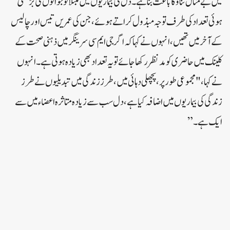
میں بے مثال تناؤ کا باعث بنا ہے۔دل کی بیماریوں میں مبتلا نوجوانوں کی بڑھتی
ہوئی تعداد کی طرف توجہ مبذول کراتے ہوئے ، جن کی عمریں تیس اور چالیس
کے آخر میں تھیں ، انہوں نے کہا کہ اگر جی ایم سی سرینگر میں ذہنی صحت کے
کلینک میں حاضری کو مدنظر رکھا جائے تو یہ تعداد بھی زیادہ ہوتی ہے۔ انہوں
نے کہا ، "مجموعی طور پر ، پچھلی دہائی میں ، طرز زندگی میں تبدیلیوں نے طرز
زندگی کی بیماریوں میں اضافہ کیا ہے ، دل سب سے زیادہ متاثرہ اعضاء میں سے
ایک ہے۔”