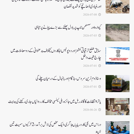
اوربنیادی ڈھانچے کو شدید نقصان
2026-07-08
کپوارہ اور سنتھن ٹاپ پر بادل پھٹنے سے بڑے پیمانے پرتباہی
2026-07-03
سابق ضلع ترقیاتی کمشنر اور دو پولیس اہلکاروں کیخلاف بدعنوانی کے دو معاملات میں
چارج شیٹ داخل
2026-07-01
وسٹا ڈوم ٹرین سروس ، بڈگام اور بانہال کے درمیان چلے گی
2026-07-01
یاترا انتظامات کا گاندربل میں جائزہ، ملی ٹینسی مخالف کارروائیاں جاری رکھنے کی ہدایت
2026-06-26
دراس میں نجی کاردریا میںجا گری،ایک شخص کی لاش بر آمد، 2لڑکیوں سمیت تین
لاپتہ