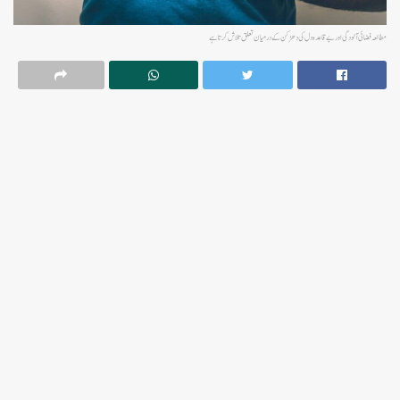
مطالعہ فضائی آلودگی اور بے قاعدہ دل کی دھڑکن کے درمیان تعلق تلاش کرتا ہے