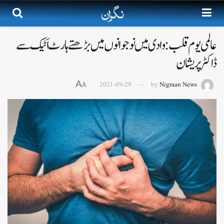
عالمی یوم قلب: وادی میں نوجوانوں میں بڑھتے ہارٹ اَٹیک سے
ڈاکٹر پریشان
A
2021-09-29
by
Nigraan News
A