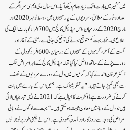
میں کشمیر میں ہارٹ اٹیک زیادہ عام دیکھا گیا۔ اس سال ، جی ایم سی سرینگر کے
اعداد و شمار کے مطابق ، سردیوں کے چار مہینوں میں ، وسط نومبر 2020 اور
مارچ 2020 کے درمیان ، اس میڈیکل کالج میں 700 افراد کو ہارٹ اٹیک کی
اطلاع ملی۔ جبکہ بہت کم متوقع ہونے کی توقع کی جاتی ہے ، مئی کے آغاز اور
اگست کے آخر ، گرمیوں کے مہینوں کے درمیان ، 600افراد کو دل کے
دورے پڑنے کے ساتھ داخل کیا گیا تھا۔میڈیکل کالج کے ماہر امراض قلب
ڈاکٹر عرفان احمد نے کہا کہ گرمیوں میں دل کے دورے سردیوں کے نصف
سے بھی کم پڑ جاتے ہیں۔ "یہ تشویشناک ہے۔ ہمیں اس کے بارے میں بات
کرنے کی ضرورت ہے ڈاکٹر بٹ کا خیال ہے کہ 2021نے ایسی تبدیلیاں لائی
ہیں جو دل کے دباؤ میں معاون ثابت ہوسکتی ہیں۔ ‘‘بہت سے لوگوں نے وبائی
امراض کی وجہ سے روزگار اور آمدنی کھو دی ہے۔ اس نے یقینی طور پر نوجوانوں