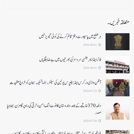
متعلقہ خبریں۔
ہر ضلع میں پاسپورٹ دفتر قائم کرنے کی کوئی تجویز نہیں
2026-08-01
فائر اینڈ ایمرجنسی سروسزکی بھرتیوں میں بے ضابطگیاں
2026-08-01
آنگن واڑی ورکرس اینڈ ہیلپرس یونین کی سینئر رہنما تسلیمہ سبحان کو خراجِ عقیدت
2026-07-25
دفعہ370 خاتمے کے بعد،ہندوستان کا اٹوٹ انگ امن و ترقی کی راہ پر گامزن : بھاجپا
صدر
2026-07-08
ٹھاٹھری میں بادل پھٹنے سے بھاری تباہی۔متعددرہائشی مکانات، دکانات، گاڑیوں