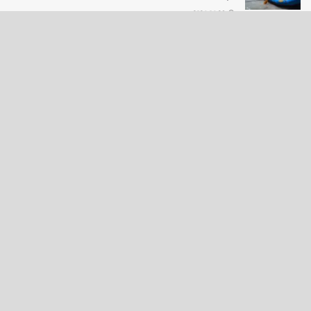
2026-06-25
LOAD MORE
English News
e-Paper
نگراں ٹی وی
4th floor firdous shah bulding Abi guzar Srinagar-190001
+911943566963,9419001837,6005481804 RNI:- JKURD/2007/22206
Email:
editornigraan@gmail.com
.
GITS
-
Copyright Daily Nigraan
© Designed by