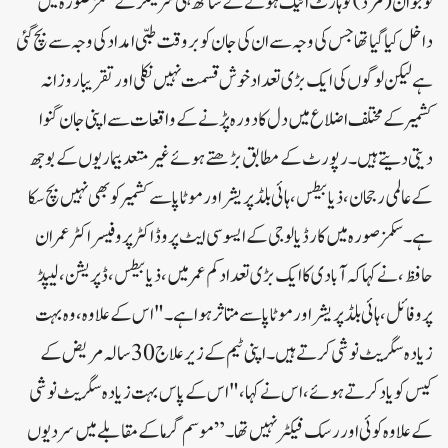
نوجوان (مرد )کو ہارٹ اٹیک ہونے کے ساتھ ہی سرینگر کے سکمز صورہ میں
داخل کیا گیا تھاجس کی وجہ سے ان کی جان کو بروقت طبی امداد کی وجہ سے بچ گئی
ہے لیکن لوگوں کی ایک بڑی تعداد خوش قسمت نہیں نکلی اور تقریبا روزانہ
کشمیر کے مختلف اضلاع میں دل کا دورہ پڑنے کے واقعات سے اپنی جان گنوا
دیتی دیتے ہیں۔رپورٹ کے مطابق بڑھتے ہوئے غیر متعد بیماریوں کے بوجھ
کے عالمی رجحان،ذیابیطس ، ہائی بلڈ پریشر اور موٹاپا سے کشمیر کو بھی نہیں بچ سکا
ہے۔سکمز صورہ میں کارڈیالوجی کے ایسوسی ایٹ پروڈاکٹرپروفیسر اکٹر عمران
حافظ ، نے کہا کہ آبادی کا ایک بڑی تعدادکم عمرمیں ، ذیابیطس ، ڈپریشن، لیپڈ
پروفائل ، ہائی بلڈ پریشر اور موٹاپا سے متاثر ہوا ہے۔ "اس کے علاوہ ، وہ بہت
زیادہ سگریٹ نوشی کرتے ہیں۔اپنی ٹیم کے زیر علاج 30سالہ مریض کے
کیس کو یاد کرتے ہوئے ، اس نے کہا ، "اس کے پاس بہت زیادہ سگریٹ نوشی
کے علاوہ کوئی اور رسک فیکٹر نہیں تھا۔”موسم گرما کے مقابلے میں سردیوں