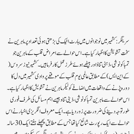
سرینگر:کشمیر میں نوجوانوں میں ہارٹ اٹیک کی بڑھتی ہوئی تعداد پر ماہرین نے
سخت تشویشن کا اظہار کیا ہے ۔اس حوالے سے امراض قلب کے ماہرین جو
تمباکو نوشی ، ذہنی تناؤ اور بیٹھے ہوئے طرزعمل کار فرما ہیں۔کشمیر نیوز سروس (
کے این ایس ) کے مطابق عالمی یوم قلب کے موقعے پر وادی کشمیر میں دل کا
دورہ پڑنے کے واقعات میں اضافے کو لیکر ماہرین نے تشویش کا اظہار کیا ہے ۔
اس ھوالے سے ماہرین تمباکو نوشی،ذینی تناو جیسے اہم مسائل کی طرف فوری
طور توجہ دینے کی ضرورت پر زور دیا ہے ۔ایک معروف انگریزی اخبار نے اس
حوالے سے ایک رپورٹ شائع کیا تھا جس کے مطابق پچھلے ہفتے ایک 30سالہ