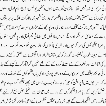
 سرکاری لفظ نہیں تھا۔ جائزہ میٹنگ میں جموں و کشمیر پولیس، فوج، نیم فوجی دستوں
 کو سیکورٹی سے متعلق مختلف پہلوؤں بالخصوص وادی کشمیر میں ٹارگٹ کلنگ پر بریف
اگیا کہ کشمیر میں ٹارگٹ کلنگ اور راجوری اور پونچھ کے جڑواں سرحدی اضلاع میں 
رٹ کے مطابق سرینگر اور دیگر حساس علاقوں میں اضافی نیم فوجی اور پولیس دستوں کی ت
دہائبرڈ جنگجوئوں کی سرگرمیوں اورشہری ہلاکتوںکے واقعات پر حکومت فکرمند ہے۔ذرا
ام نے مبینہ طور پر لیفٹیننٹ گورنر کو غیر مقامی افراد اور اقلیتوں سے تعلق رکھنے وال
وں کی شناخت اور تشدد کے نئے سلسلے کو روکنے کے لئے انہیں گرفتار کرنے کیلئے کئے 
یکورٹی جائزہ میٹنگ میں سردیوں کے دوران پوری وادی میںجنگجوئوں کے خلاف کارروائ
 کہاکہ سردیوں میں آپریشن کو تیز کیا جائے گا جب پہاڑوں میں چھپے جنگجو گروپ عام 
کوشش کریں گے۔ہائبرڈ جنگجوئوں کے بارے میں تیزی سے انٹیلی جنس جمع کرنے پر بھی 
تعداد میں جنگجو مارے گئے ہیں جن میں مختلف تنظیموں کے اعلیٰ کمانڈر بھی شامل ہیں۔ت