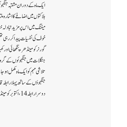
ہلاکتوں میں اضافے کا اشارہ مل
میٹنگ میں اس پر مزید تبادلہ خی
خوف کی نفسیات پیدا کر رہی 
گورنر کو مینڈھر، پنگھائی اور
جنگلات میں جنگجوئوں کے گروپ
دوسرا رابطہ14، اکتوبر کو مینڈھر کے بھٹہ دوریاں جنگلات میں ہوا جس میں ایک جے سی اوسمیت چار فوجی اپنی جان سے ہاتھ دھو بیٹھے۔