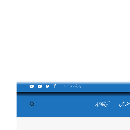
ہفتہ, اگست ۸, ۲۰۲۶
مضامین
آج کا اخبار