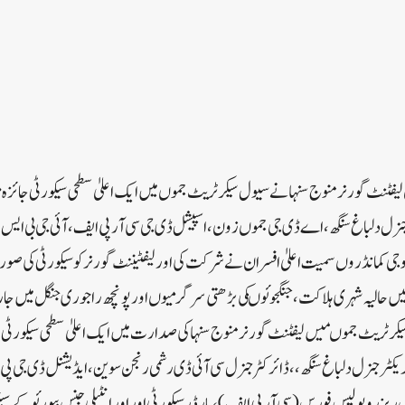
 لیفٹنٹ گورنر منوج سنہانے سیول سیکرٹریٹ جموں میں ایک اعلیٰ سطحی سیکورٹی جائ
جنرل دلباغ سنگھ، اے ڈی جی جموں زون، اسپیشل ڈی جی سی آر پی ایف، آئی جی بی ایس
 فوجی کمانڈروں سمیت اعلیٰ افسران نے شرکت کی اور لیفٹیننٹ گورنر کو سیکورٹی کی 
ں حالیہ شہری ہلاکت ،جنگجوئوںکی بڑھتی سرگرمیوں اورپونچھ راجوری جنگل میں جاری
یکرٹریٹ جموںمیں لیفٹنٹ گورنر منوج سنہا کی صدارت میں ایک اعلیٰ سطحی سیکورٹی
ٹر جنرل دلباغ سنگھ، ، ڈائرکٹر جنرل سی آئی ڈی رشمی رنجن سوین، ایڈیشنل ڈی جی پی 
ل ریزرو پولیس فورس (سی آر پی ایف)، بارڈر سیکورٹی اور اور انٹیلی جنس بیورئو کے