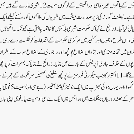
ایک ماہ کے دوران مشتبہ جنگجوئوں کے ہاتھوں غیر مقامی اور اقلیتو
تا ہے۔لیفٹنٹ گورنر کی زیرصدارت میٹنگ میں شہریوں کی ہلاکتوں کو روکنے کیلئے ایک 
ال کیا گیا۔ذرائع نے کہا کہ حکومت شہری ہلاکتوں کا خاتمہ چاہتی ہے کیونکہ یہ اقلیتوں 
تھی، اس طرح، جموں اور کشمیر میں مرکزی حکومت کے اقدامات کو شکست دے رہی ہے
 کھبلان میں تھانہ منڈی اور جڑواں اضلاع پونچھ اور راجوری کے اضلاع سرحد کے اطر
وں کے خلاف جاری آپریشن کے بارے میں بتایا۔ ذرائع نے بتایا کہ جمعرات کو پون
تلاشی مہم کو ایک ماہ مکمل ہو جائے گا۔ 11 اکتوبر کا جب سیکورٹی فورسز نے پونچھ ضلع کی تحصیل سرنکوٹ 
جنگجوؤں کے ساتھ پہلا رابطہ