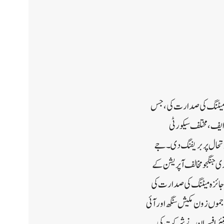
زہ میٹنگ کی صدارت کی ،جس
 ایف، مختلف سیکورٹی
صورتحال پر بریفنگ دی۔جے
 جنگجو مخالف آپریشن کے
 جائزہ میٹنگ کی صدارت کی
جموں زون مکیش سنگھ اور آئی
 سینئر افسران نے شرکت کی۔