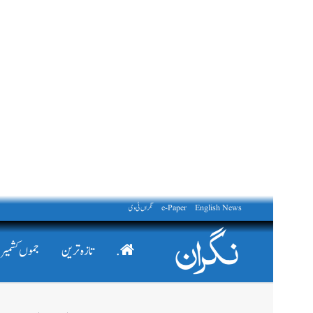
English News
e-Paper
نگراں ٹی وی
.
تازہ ترین
جموں کشمیر