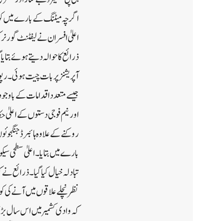
اگرچہ میٹنگ کے بارے میں کوئی
اعلیٰ افسران نے لیفٹنٹ گورنر
ذرائع کاحوالہ دیتے ہوئے بتای
آپریشنز پر بات چیت ہوئی۔رپو
جیسے متعدد اقدامات کے باوجو
اور نیم فوجی دستوں کے اعلیٰ حک
روکنے کے علاوہ ہائبرڈ جنگجوئ
بارے میں بتایا۔ اعلیٰ سطحی س
تبادلہ خیال کیا گیا۔ ذرائع نے
نظر نچلے علاقوں میں آنے کی 
کہ وادی کشمیر میں اس سال بڑی 