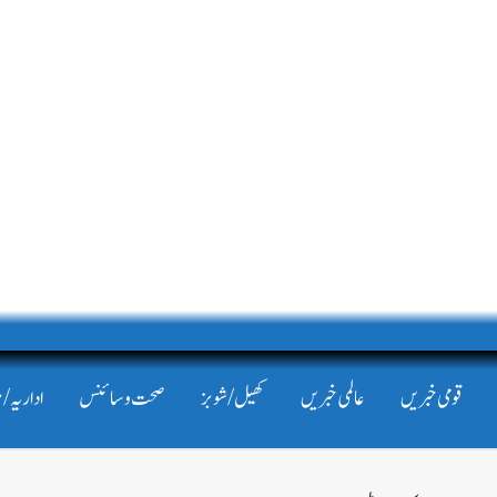
قومی خبریں
عالمی خبریں
کھیل/شوبز
صحت و سائنس
اداریہ/ 