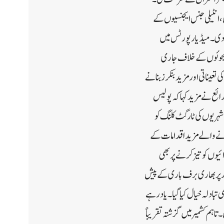
، انٹیلی جنس ایجنسیوں کے
نگ دی۔ میڈیارپورٹس میں
جنگجوئوں کے خلاف جاری
عیناتی اور مزید بنکرز بنانے
ئع نے مزید کہا کہ پولیس
ے شہریوں کی ٹارگٹ کلنگ کو
جانے والے مزید اقدامات کے
یوں کو تیز کرنے پر بھی
طور پر بھاری برف باری کے پیش
تبادلہ خیال کیا گیا۔یادرہے
اہم کشمیر میں گزشتہ تقریباً