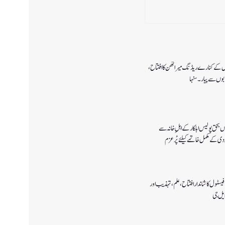
 ڈل کے کنارے ریڈنگ میراتھن کا افتتاح،
ابوں سے پیار۔ سنہا
ں بحق پولیس اہلکار کے اہلِ خانہ سے
 کے مکمل خاتمے کیلئے پْرعزم
یسٹول کا شاندار افتتاح،علم، تہذیب اور
یل جی