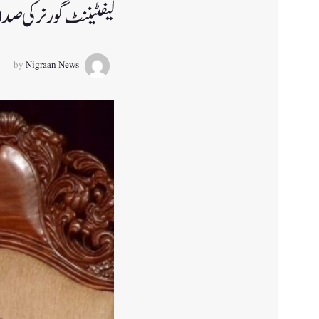
لیفٹیننٹ گورنر کی صد
by
Nigraan News