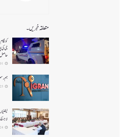
متعلقہ خبریں۔
جی کی پ
حاصل
2026-08-01
ہم رسم
2026-07-25
لیفٹینن
لاجسٹک 
2026-07-24