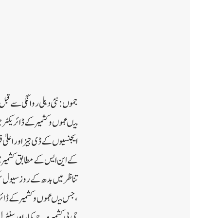
جموں:نئی دہلی روانگی سے قبل
میںجموں و کشمیر کے ڈائریکٹر 
ایجنسیوں کے ڈی جیز اور اعلیٰ
کے این ایس کے مطابق کشمیرمی
تناظر میں بدھ کے روز سیول س
،جس میںجموں و کشمیر کے ڈائریک
جی پی کشمیر وجے کمار اور سنٹر