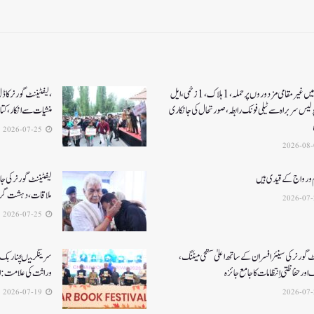
کولگام میں غیر مقامی مزدوروں پر حملہ،1ہلاک،1زخمی،ایل
،لیفٹیننٹ گورنر کا
ولیس سربراہ سے ٹیلی فونک رابطہ، صورتحال کی جانکاری
منشیات سے انکار، کت
2026-07-25
 و رواج کے قیدی ہیں
لیفٹیننٹ گورنر کی جا
ملاقات، دہشت گردی
2026-07-25
ٹ گورنر کی سینئر افسران کے ساتھ اعلیٰ سطحی میٹنگ،
سرینگر میںچنار بک ف
اور حفاظتی اِنتظامات کا جامع جائزہ
وراثت کی علامت: ا
2026-07-19