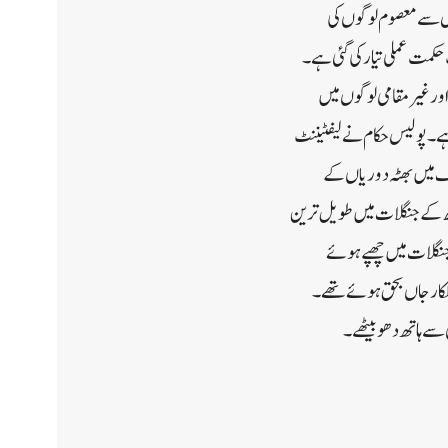
ں کے لوگوں سمیت12 شہری مارے گئے ہیں جس سے معصوم لوگوں کی
حکمت عملی تیار کی گئی ہے۔
اور غیر مقامی لوگوں میں
۔ پولیس حکام نے لیفٹیننٹ
اف میں بھٹہ دوریاں کے
چھ کے جنگلات میں طویل ترین
کے چمر کے جنگلات میں چھپے ہوئے
 قائمہوا،اوریہاں ہوئی جھڑپ میں ایک جونیئر کمیشنڈ آفیسر (جے سی او) سمیت 5 فوجی اہلکارجاں بحق ہوئے تھے۔