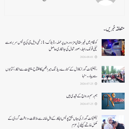
متعلقہ خبریں۔
کولگام میں غیر مقامی مزدوروں پر حملہ،1ہلاک،1زخمی،ایل جی کی پولیس سربراہ سے
ٹیلی فونک رابطہ، صورتحال کی جانکاری حاصل
2026-08-01
،لیفٹیننٹ گورنر کا ڈل کے کنارے ریڈنگ میراتھن کا افتتاح، منشیات سے انکار، کتابوں
سے پیار۔ سنہا
2026-07-25
ہم رسم و رواج کے قیدی ہیں
2026-07-25
لیفٹیننٹ گورنر کی جاں بحق پولیس اہلکار کے اہلِ خانہ سے ملاقات، دہشت گردی کے
مکمل خاتمے کیلئے پْرعزم