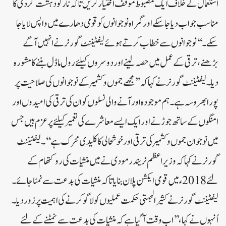
استعمال کے خلاف ایک مضبوط موقف اختیار کریں تا کہ نارکو دہشت گردی کا
مناسب جواب دیا جا سکے اور گمراہ نوجوانوں کو قومی دھارے میں واپس لایا جا
سکے ۔ ‘‘ نوجوانوں سے خطاب کرتے ہوئے لیفٹیننٹ گورنر نے انہیں آگے
بڑھنے ، ترقی کے عمل میں حصہ لینے اور دوسروں کیلئے رول ماڈل بننے کا مشورہ
دیا ۔ لیفٹیننٹ گورنر نے کہا کہ’’ مجھے جموں و کشمیر کے نوجوانوں کی صلاحیت پر
پورا بھروسہ ہے ۔ ہم موجودہ اور آنے والی نسلوں کو ان کی ترقی کی امیدوں اور
امنگوں کے ساتھ جوڑنے اور ایک ایسے معاشرے کی تعمیر کیلئے پرعزم ہیں جس
میں نوجوان جموں و کشمیر کی ترقی اور خوشحالی کا کلیدی محرک ہے ‘‘ ۔ لیفٹیننٹ
گورنر نے کہاکہ وزیر اعظم نریندر مودی نے میں منشیات کی روکتھام کے
لئے 2018ء میں قومی ایکشن پلان بنایا تاکہ منشیات کی بدعت سے نمٹاجائے۔
لیفٹیننٹ گورنر نے کثیر الجہتی حکمت عملیوں کو لاگو کرنے کی اہمیت پر زور دیا ۔
اُنہوں نے کہا ،’’اب وقت آگیا ہے کہ منشیات کی بدعت سے نمٹنے کے لئے