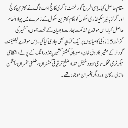
مقام حاصل کیا۔اِسی طرح گورنمنٹ ڈگری کالج اننت ناگ نے بہترین کالج
اور گرلز ہائیر سکینڈری سکول کولگام بہترین سکول کے زمرے میں پہلا انعام
حاصل کیا ۔اس موقعہ پر نشا مکت بھارت ابھیان کے تحت جموں و کشمیر کی
گزشتہ 15 ماہ کی کامیابیوں پر ایک کتابچہ بھی جاری کیا گیا۔اِس موقعہ پر لیفٹیننٹ
گورنر کے مشیر فاروق خان ، صوبائی کمشنر کشمیر پانڈورانگ کے پولے ، انتظامی
سیکرٹری محکمہ سماجی بہبود شیتل نندا،ضلع ترقیاتی کمشنران ، ضلعی اَفسران ، آنگن
واڑی ارکان او ردیگر اَفسران موجود تھے۔