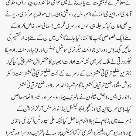
نے معاشرے کو منشیات سے پاک بنانے میں عوامی نمائندوں ، پی آر آئی ، مقامی
آبادی اور این جی اوز کے اہم رول پر روشنی ڈالی۔اِس موقعہ پر مرکزی وزیر نے
یہ بھی اعلان کیا کہ جلد ہی جموں اور سری نگر میں جسمانی طور خاص اَفراد کے
لئے ایک خصوصی کیمپ کا انعقاد کیا جائے گا جس میں ان کے لئے اِمداد تقسیم کی
جائیں گی۔اِس دوران جوائنٹ سیکرٹری سوشل جسٹس اور ایمپاور منٹ رادھیکا
چکرورتی نے ملک بھر میں نشہ مکت بھارت ابھیان کا مختصر پش منظر پیش کیا گیا۔
بہترین ضلع ترقیاتی کمشنروں کے زمرے کے تحت ضلع ترقیاتی کمشنر اننت ڈاکٹر
پیوش سنگلا، ضلع ترقیاتی کمشنر بڈگام شہباز احمد مرزا اور ضلع ترقیاتی کمشنر
راجوری ایس راجیش شائون نے بالترتیب پہلا ، دوسرا اور تیسرا انعام حاصل
کیا۔اِسی طرح این جی اوز کلچر ایجوکیشنل اینڈ انوائرمنٹل آرگنائزیشن کے
زمرے میں بڈگام نے پہلا انعام حاصل کیا جبکہ علی سپورٹس اکیڈیمی بانڈی
پورہ اور ہیومن ویلفیئر والنٹری آرگنائزیشن پلوامہ نے بالترتیب دوسرا اور تیسر ا