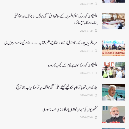
2026-07-25
لیفٹیننٹ گورنر کی سینئر افسران کے ساتھ اعلیٰ سطحی میٹنگ، لاجسٹک اور حفاظتی
اِنتظامات کا جامع جائزہ
2026-07-24
سرینگر میںچنار بک فیسٹول کا شاندار افتتاح،علم، تہذیب اور وراثت کی علامت: ایل جی
2026-07-19
لیفٹیننٹ گورنرکا ننون پہلگام بیس کیمپ کا دورہ
2026-07-18
جاری امرناتھ یاترا کا جائزہ لینے کیلئے اعلیٰ سطحی میٹنگ،یاترا کو کامیاب بنانا ترجیح
2026-07-08
کشمیریوں کی مہمان نوازی یاترا کا لازمی حصہ: مودی
2026-07-04