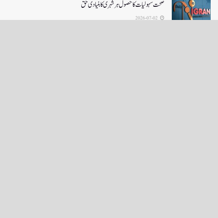
صحت سہولیات کا حصول ہر شہری کا بنیادی حق
2026-07-02
LOAD MORE
English News
e-Paper
نگراں ٹی وی
4th floor firdous shah bulding Abi guzar Srinagar-190001
+911943566963,9419001837,6005481804 RNI:- JKURD/2007/22206
Email:
editornigraan@gmail.com
.
GITS
-
Copyright Daily Nigraan
© Designed by