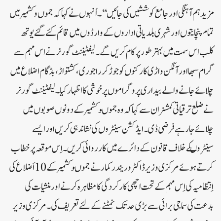
مزید ہم آہنگی اور جامع کوششیں کی جائیں‘‘۔اُنہوں نے کہا کہ جموں و کشمیر میں
تمام پنچایتوں اور شہری بلدیاتی اداروں کے وارڈوں میں قائم کئے گئے یوتھ
کلب اس سمت میں بہترطور پر کام کریں گے۔لیفٹیننٹ گورنر نے اس مہم سے
گرام سبھا اور آنگن واڑی کارکنوں کو جوڑ کر راجوری، کشتواڑ، بڈگام اضلاع میں
چلائے جانے والے بیداری پروگراموں پر خوشی کا اظہار کیا۔لیفٹیننٹ گورنر
نے ضلع ترقیاتی کمشنران سے کہا کہ وہ جموںوکشمیر کے دونوں صوبوں میں
چلائے جارہے فرضی ڈی ۔ ایڈکشن سینٹروں کی نشاندہی کریں او رایسے
سینٹروںکے خلاف قانون کے دائرے میں کارروائی کریں۔اِس موقعہ پر خطاب
کرتے ہوئے مرکزی وزیر ڈاکٹر وریندر کمار نے جموںوکشمیر کے 10اَضلاع کی
اِنتظامیہ کی اِس مہم کے تحت اچھی کارکردگی کا مظاہرہ کرنے اور منشیات کی
بدعت کی سماجی برائی سے بڑی حد تک نمٹنے کے لئے تعریف کی۔مرکزی وزیر