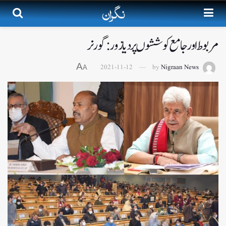
مربوط اور جامع کوششوں پر دیا زور:گورنر
A
2021-11-12
by
Nigraan News
A