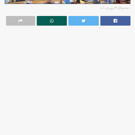
مربوط اور جامع کوششوں پر دیا زور:گورنر