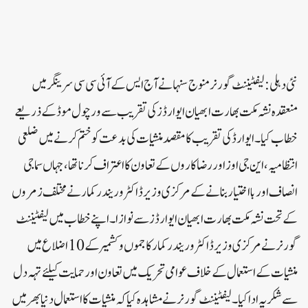
نئی دہلی:لیفٹیننٹ گورنر منوج سنہا نے آج ایس کے آئی سی سی سرینگر میں
منعقدہ نشہ مکت بھارت ابھیان ایوارڈز کی تقریب سے ورچول موڈ کے ذریعے
خطاب کیا ۔ ایوارڈ کی تقریب کا مقصد منشیات کی بدعت کو ختم کرنے میں ضلعی
انتظامیہ ، این جی اوز اور رضا کاروں کے تعاون کا اعتراف کرنا تھا ، جہاں سماجی
انصاف اور بااختیار بنانے کے مرکزی وزیر ڈاکٹر وریندر کمار نے مختلف زمروں
کے تحت نشہ مکت بھارت ابھیان ایوارڈز سے نوازا۔ اپنے خطاب میں لیفٹیننٹ
گورنر نے مرکزی وزیر ڈاکٹر وریندر کمار کا جموں و کشمیر کے 10 اضلاع میں
منشیات کے استعمال کے خلاف عوامی تحریک میں تعاون اور حمایت کیلئے تہہ دل
سے شکریہ ادا کیا ۔ لیفٹیننٹ گورنر نے مشاہدہ کیا کہ منشیات کا استعمال دنیا بھر میں