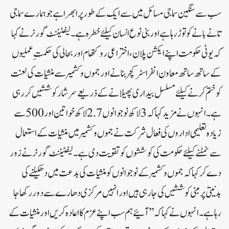
سب سے سنگین سماجی مسائل میں سے ایک کے طور پر ابھرا ہے جو ہمارے سماجی
تانے بانے کو توڑ رہا ہے اور بنی نوع انسان کیلئے خطرہ ہے ۔ لیفٹیننٹ گورنر نے کہا
کہ یو ٹی حکومت اپنے ایکشن پلان ، اختراعی روکتھام اور بحالی کی حکمتِ عملیوں
کے ساتھ ساتھ معاون انفراسٹرکچر بنانے اور جموں و کشمیر سے منشیات کی لعنت
کو ختم کرنے کیلئے مسلسل بیداری پھیلانے کے ذریعے سرشار کوششیں کر رہی
ہے ۔ انہوں نے مزید کہا کہ 3 لاکھ نوجوانوں 2.7 لاکھ خواتین اور 500 سے
زیادہ تعلیمی اداروں کی فعال شرکت نے جموں و کشمیر میں منشیات کے استعمال
سے نمٹنے کیلئے حکومت کی کوششوں کو تقویت دی ہے ۔ لیفٹیننٹ گورنر نے زور
دے کر کہا کہ جموں و کشمیر کے نوجوانوں کو منشیات کی بدعت میں دھکیلنے کی
بدنیتی پر مبنی کوششیں کی جا رہی ہیں اور انہیں مرکزی دھارے سے دور رکھا جا
رہا ہے ۔ انہوں نے کہا کہ ’’ آئیے ہم سب اپنے عزم کا اعادہ کریں اور منشیات کے