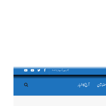
جمعرات, اگست ۶, ۲۰۲۶
مضامین
آج کا اخبار