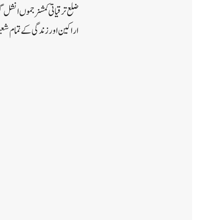
ضلع ترقیاتی کمشنر جموں انشل گ
اراکین اور زندگی کے تمام شع