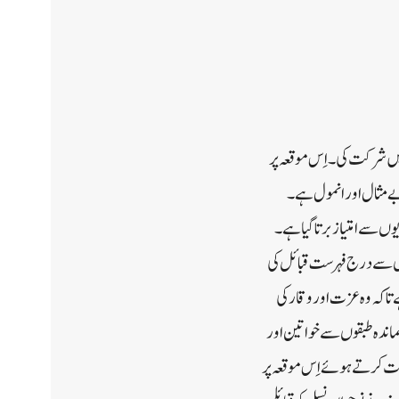
س میں شرکت کی۔اِس موقعہ پر
 بے مثال اور انمول ہے۔
ں سے امتیاز برتا گیا ہے ۔
موں سے درج فہرست قبائل کی
ے تاکہ وہ عزت اور وقار کی
پسماندہ طبقوں سے خواتین اور
رکت کرتے ہوئے اِس موقعہ پر