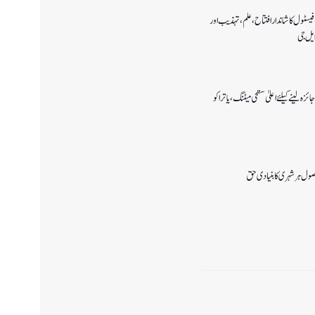
یسٹول کا شاندار افتتاح،علم، تہذیب اور
یل جی
جائزہ لینے کیلئے اعلیٰ سطحی میٹنگ،یاترا کو
ل ہر شہری کا بنیادی حق