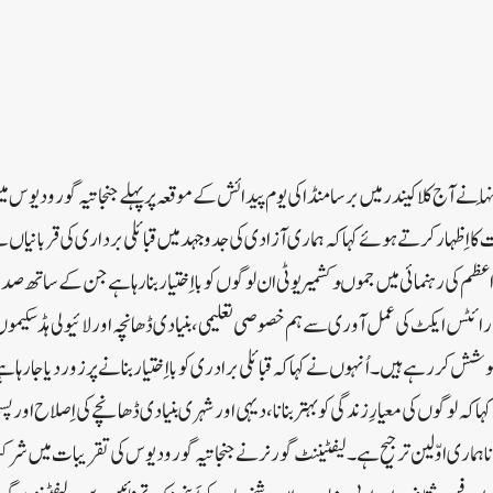
ا نے آج کلا کیندر میں برسا منڈا کی یوم پیدائش کے موقعہ پر پہلے جنجاتیہ گورو دیو
ت کا اِظہار کرتے ہوئے کہا کہ ہماری آزادی کی جدوجہد میں قبائلی برداری کی قربانیاں
اعظم کی رہنمائی میں جموںوکشمیر یوٹی ان لوگوں کو بااِختیار بنارہا ہے جن کے ساتھ صدیو
رائٹس ایکٹ کی عمل آوری سے ہم خصوصی تعلیمی ، بنیادی ڈھانچہ اور لائیو لی ہڈ سکی
ش کر رہے ہیں۔اُنہوں نے کہا کہ قبائلی برادری کو بااِختیار بنانے پر زور دیا جارہا ہ
 کہ لوگوں کی معیارِ زندگی کو بہتر بنانا ، دیہی اور شہری بنیادی ڈھانچے کی اِصلاح اور 
رنا ہماری اوّلین ترجیح ہے۔لیفٹیننٹ گورنر نے جنجاتیہ گورو دیوس کی تقریبات میں ش