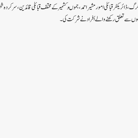
رگ، ڈائریکٹر قبائلی امور مشیر احمد ، جموںوکشمیر کے مختلف قبائلی قائدین ، سرکردہ 
بوں سے تعلق رکھنے والے اَفراد نے شرکت کی۔