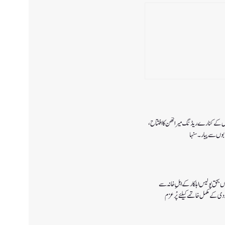
 ڈل کے کنارے ریڈنگ میراتھن کا افتتاح،
ابوں سے پیار۔ سنہا
ں بحق پولیس اہلکار کے اہلِ خانہ سے
 کے مکمل خاتمے کیلئے پْرعزم