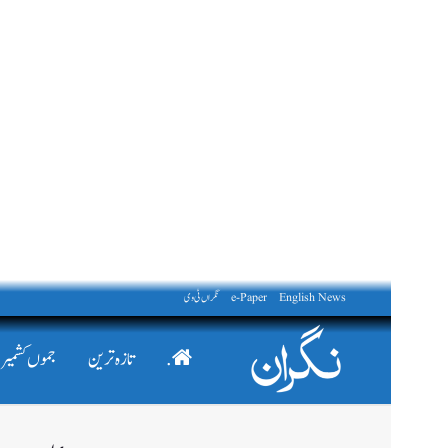
English News
e-Paper
نگراں ٹی وی
.
تازہ ترین
جموں کشمیر