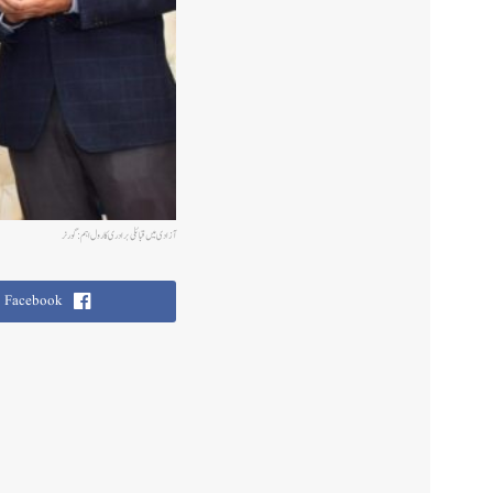
آزادی میں قبائلی برادری کا رول اہم:گورنر
Facebook