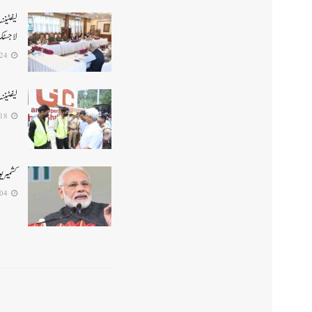
لیفٹینن
لاجسٹک 
2026-07-24
لیفٹینن
2026-07-18
کشمیریو
2026-07-04