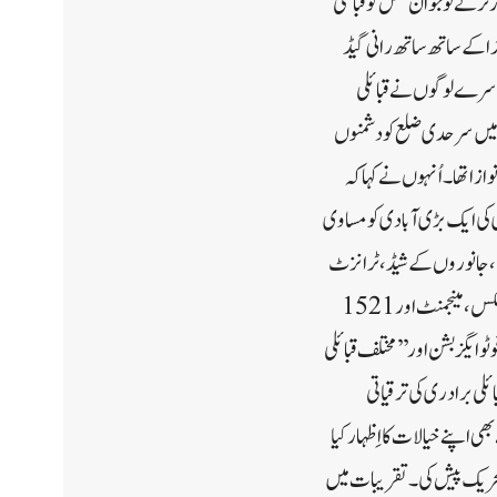
رنر نے نوجوان نسل کو قبائلی
ڈا کے ساتھ ساتھ رانی گیڈ
سے دوسرے لوگوں نے قبائلی
فٹیننٹ گورنر نے پونچھ کی مالی بیگم کو بھی یاد کیا جنہوں نے 1971ء کی جنگ میں سرحدی ضلع کو دشمنوں
شری سے نوازا تھا۔ اُنہوں نے کہا کہ
بائلی برادری کی ایک بڑی آبادی کو مساوی
اضافی خیموں، جانوروں کے شیڈ ، ٹرانزٹ
رہائشی قیام، 8 کروڑ روپے کا قبائلی صحت منصوبہ،پیشگی تربیت کے لئے 500 نوجوانوں کا انتخاب جیسے پائلٹ، روبوٹکس، مینجمنٹ اور 1521
و ایگزبشن اور ’’ مختلف قبائلی
ئلی برادری کی ترقیاتی
ی اپنے خیالات کا اِظہار کیا
 کہ تحریک پیش کی۔تقریبات میں