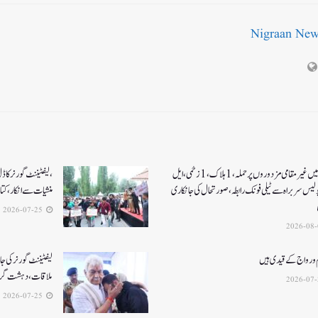
Nigraan Ne
کولگام میں غیر مقامی مزدوروں پر حملہ،1ہلاک،1زخمی،ایل
،لیفٹیننٹ گورنر کا
ولیس سربراہ سے ٹیلی فونک رابطہ، صورتحال کی جانکاری
منشیات سے انکار، کت
2026-07-25
 و رواج کے قیدی ہیں
لیفٹیننٹ گورنر کی جا
ملاقات، دہشت گردی
2026-07-25