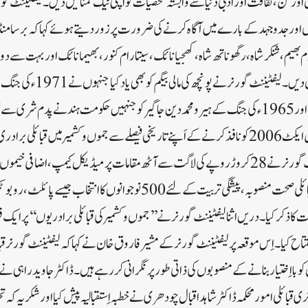
ور فن ، ثقافت اور ادبی دنیا سے وابستہ شخصیات کو اَپنی نیک تمنائیں دیں۔لیفٹیننٹ گو
ں اور جدو جہد کے بارے میں آگاہ کرنے کی ضرورت پر زو ر دیتے ہوئے کہا کہ برسامن
 مارم بھیم ، شنکرشاہ ، رگھو ناتھ شاہ ، کھجیا نائک ،سیتارام کنور، بھیما نائک اور بہت 
برداری کے لئے عظیم قربانیاں دیں۔لی
کے ہاتھ میں جانے سے بچایا تھا اور 1965ء کی جنگ کے ہیرو محمد دین جاگیر کو جنہیں حکومت ہند نے پدم 
وزیر اعظم نے فارسٹ رائٹس ایکٹ 2006 کو نافذ کرنے کے اَپنے تاریخی فیصلے سے جموں وکشمیر میں ق
حقوق فراہم کئے ہیں۔لیفٹیننٹ گورنر نے 28 کروڑ روپے کی لاگت سے آٹھ مقامات پر میڈیکل کیمپ، 
ا ذکر کیا۔دریں اثنا لیفٹیننٹ گورنر نے ’’ جموں وکشمیر کی قبائلی برادریوں‘‘ پر ایک فوٹ
فتتاح کیا ۔ اِس موقعہ پرلیفٹیننٹ گورنرکے مشیر فاروق خان نے کہا کہ لیفٹیننٹ گورنر قبا
وبااِختیار بنانے کے منصوبوں کی ذاتی طورپر نگرانی کر رہے ہیں۔ڈاکٹر جاوید راہی نے بھ
ری قبائلی امور محکمہ ڈاکٹر شاہد اقبال چودھری نے خطبہ اِستقبالیہ پیش کیا اور شکریہ