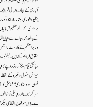
موجود تمام قبائلی صنعت کاروں ا
آبادی کے بہادروں کی قربانیو
ینلیو ، الوری سیتاراما راجو، کو
سیزنل سکول وغیرہ کے انتظامات ک
فنون اور دستکاری ‘‘ نمائش کا ا
سرگرمیوں اور قبائلی نوجوانوں ک
ہے۔اِس موقعہ پر انتظامی سیکرٹ