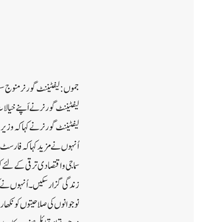
جموں:لیفٹیننٹ گورنر منوج سِنہ
لیفٹیننٹ گورنر نے اَپنے خیالا
لیفٹیننٹ گورنر نے کہا کہ وزیر 
اُنہوں نے مزید کہا کہ فارسٹ 
سماجی واقتصادی ترقی کے لئے کوش
زندگی گزار سکیں۔ اُنہوں نے کہا
نوجوانوں کی صلاحیتوں کو نکھا