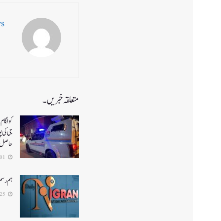
ws
متعلقہ خبریں۔
جی کی پ
حاصل
2026-08-01
ہم رسم
2026-07-25