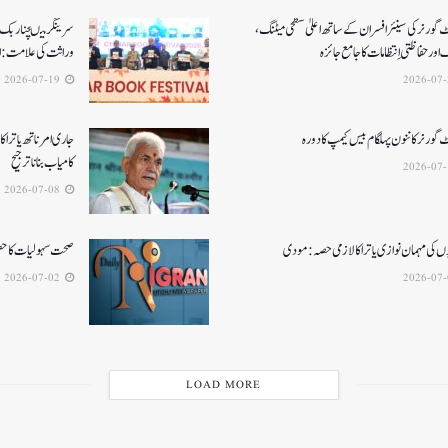
ٹ گورنر کی سینئر افسران کے ساتھ اعلیٰ سطحی میٹنگ،
سرینگر میںچنار بک ف
اور حفاظتی اِنتظامات کا جامع جائزہ
وراثت کی علامت: ا
2026-07-19
ٹ گورنرکا ننون پہلگام بیس کیمپ کا دورہ
جاری امرناتھ یاترا کا 
کامیاب بنانا ترجیح
2026-07-08
ں کی مہمان نوازی یاترا کا لازمی حصہ: مودی
صحت سہولیات کا حصو
2026-07-02
LOAD MORE