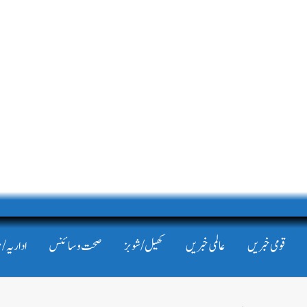
قومی خبریں
عالمی خبریں
کھیل/شوبز
صحت و سائنس
اداریہ/ 