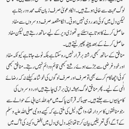
لوگ محبت سے خالی ہوتے ہیں ۔ انکا دعویٰ صرف زبان تک محدود رہتا ہے
لیکن دل میں کوئی ہمدردی نہیں ہوتی ۔ انکا مقصد صرف دوسروں سے مفاد
حاصل کرنے کا ہوتا ہے اسلئے یہ تھوڑی دیر کے لیے ساتھ رہتے ہیں لیکن مفاد
حاصل کرنے کے بعد پیٹھ پھیر لیتے ہیں ۔
منافق کے ساتھ کبھی رشتہ برقرار نہیں رہ سکتا ہے بلکہ ٹوٹ جاتا ہے کیونکہ مفاد
اور خودغرضی سے جڑے ہوئے رشتے کبھی قائم و دائم نہیں رہتے۔ منافق کبھی
کوئی اچھا کام کرے بھی تو صرف اور صرف لوگوں کی خوشامد کیلئے نہ کہ رضائے
الٰہی کے لیے ۔پھر منافق لوگ ہمیشہ اپنی برتری چاہتے ہیں اور دوسروں کی
کامیابیوں سے جلتے ہیں ۔جیسا کہ قرآن پاک میں عبداللہ بن ابی کے حوالے سے
،جو منافقوں کا سردار تھا، واضح دلیل کی ملتی ہے کہ کیسے وہ نبی صلی اللہ علیہ وسلم
کے آگے انکی تعریفیں بیان کرتا تھا جبکہ دل ہی دل میں بغض و کینہ کی آگ میں