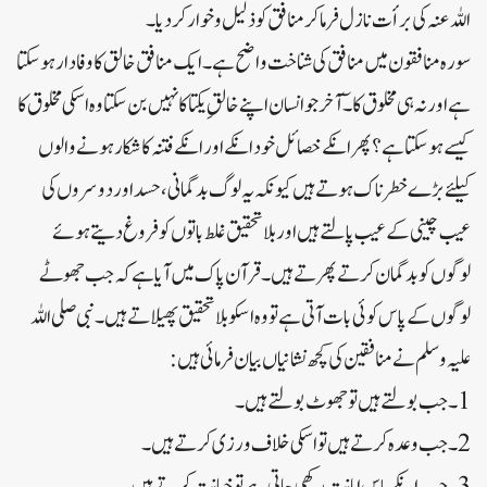
اللہ عنہ کی برأت نازل فرما کر منافق کو ذلیل و خوار کر دیا۔
سورہ منافقون میں منافق کی شناخت واضح ہے۔ایک منافق خالق کا وفادار ہوسکتا
ہے اور نہ ہی مخلوق کا۔ٓآخر جو انسان اپنے خالقِ یکتا کا نہیں بن سکتا وہ اسکی مخلوق کا
کیسے ہوسکتا ہے؟پھر انکے خصائل خود انکے اور انکے فتنہ کا شکار ہونے والوں
کیلئے بڑے خطرناک ہوتے ہیں کیونکہ یہ لوگ بدگمانی ،حسد اور دوسروں کی
عیب چینی کے عیب پالتے ہیں اور بلا تحقیق غلط باتوں کو فروغ دیتے ہوئے
لوگوں کو بدگمان کرتے پھرتے ہیں ۔ قرآن پاک میں آیا ہے کہ جب جھوٹے
لوگوں کے پاس کوئی بات آتی ہے تو وہ اسکو بلا تحقیق پھیلاتے ہیں۔ نبی صلی اللہ
علیہ وسلم نے منافقین کی کچھ نشانیاں بیان فرمائی ہیں:
1۔جب بولتے ہیں تو جھوٹ بولتے ہیں ۔
2۔جب وعدہ کرتے ہیں تو اسکی خلاف ورزی کرتے ہیں ۔
3۔جب انکے پاس امانت رکھی جاتی ہے تو خیانت کرتے ہیں ۔