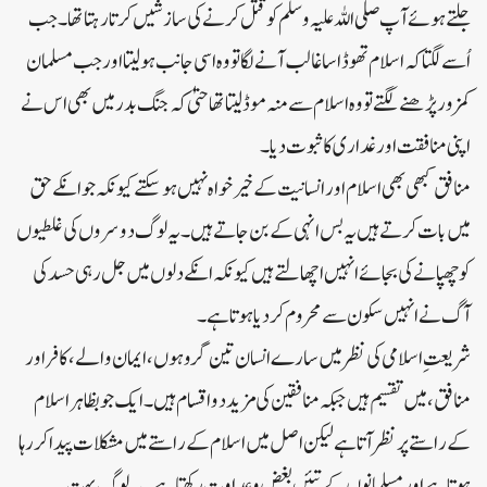
جلتے ہوئے آپ صلی اللہ علیہ وسلم کو قتل کرنے کی سازشیں کرتا رہتا تھا ۔ جب
اُسے لگتا کہ اسلام تھوڈا سا غالب آنے لگا تو وہ اسی جانب ہولیتا اور جب مسلمان
کمزور پڑھنے لگتے تو وہ اسلام سے منہ موڈ لیتا تھا حتیٰ کہ جنگ بدر میں بھی اس نے
اپنی منافقت اور غداری کا ثبوت دیا ۔
منافق کبھی بھی اسلام اور انسانیت کے خیرخواہ نہیں ہوسکتے کیونکہ جو انکے حق
میں بات کرتے ہیں یہ بس انہی کے بن جاتے ہیں ۔ یہ لوگ دوسروں کی غلطیوں
کو چھپانے کی بجائے انہیں اچھالتے ہیں کیونکہ انکے دلوں میں جل رہی حسد کی
آگ نے انہیں سکون سے محروم کر دیا ہوتا ہے۔
شریعتِ اسلامی کی نظر میں سارے انسان تین گروہوں،ایمان والے،کافر اور
منافق،میں تقسیم ہیں جبکہ منافقین کی مزید دو اقسام ہیں۔ایک جو بظاہر اسلام
کے راستے پر نظر آتا ہے لیکن اصل میں اسلام کے راستے میں مشکلات پیدا کر رہا
ہوتا ہے ا ور مسلمانوں کے تئیں بغض و عداوت رکھتا ہے ۔ یہ لوگ بہت