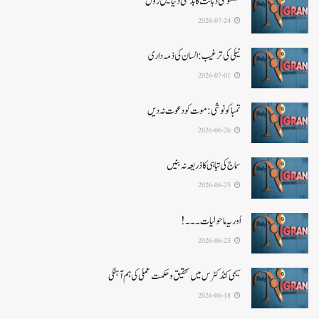
مصنوعی ذہانت کا بدلتی دنیا میں رول
2026-07-24
نیکی کی ترغیب: انسان کی ذمہ داری
2026-07-01
تمباکو نوشی: موت کو دعوت نہ دیں
2026-06-26
سماج کی تباہی کا ذریعہ نہ بنیں
2026-06-25
اُور یہ ماحولیات۔۔۔!
2026-06-23
سیمی کنڈکٹرس میں تحقیق و حکمت عملی کی ہم آہنگی
2026-06-18