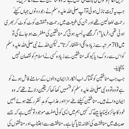
کریں، عام لوگوں کی بات ہی نہیں ہے کہ وہ منافقین کے لئے دعا کریں۔
جب یہ آیت نازل ہوئی تو آپ صلی اللہ علیہ وسلم نے ،جو دونوں جہاں کیلۓ
رحمت للعالمین تھے اور جن کی طبیعت میں رحمت و شفقت کوٹ کوٹ کر بھری
ہوئی تھی، فرمایا ’’ اگر مجھے یہ اُمید ہوتی کہ منافقین کی مغفرت ہوجائے گی تو
میں 70مرتبہ سے زیادہ انکی استغفار کرتا‘‘ ۔لیکن اللہ نے نبی صلی اللہ علیہ وسلم
کو اس سے روک دیا کیونکہ منافقین سے زیادہ کسی نے اسلام کو نقصان نہیں
پہنچایا ۔
جب جب منافقین کو لگتا کہ اب اُنکا راز ایمان والوں کے سامنے فاش ہونے کو
ہے تو وہ تو وہ نبی صلی اللہ علیہ وسلم کو قسمیں کھا کھا کر یقین دلاتے تھے کہ وہ
ایمان والے ہیں۔منافقین کیلئے طے سزا اور عذاب کو مدِ نظر رکھتے ہوئے ہمیں
خود کا جائزہ لینا چاہیئے کہ کہیں ہم میں ایسی کوئی صفت موجود تو نہیں ہے کہ جسے
حدیث میں منافقت کی نشانہ بتایا گیا ہے۔منافقت سے اجتناب اور منافقوں کی