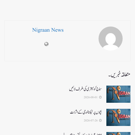
Nigraan News
متعلقہ خبریں۔
سماج کو بہتری کی طرف لائیں
2026-08-01
بچوں پر ٹیکنالوجی کے اثرات
2026-07-26