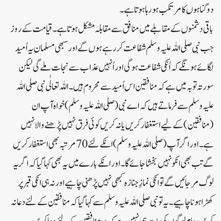
دوگناہوں کا مرتکب ہورہا ہوتا ہے۔
باقی دشمنوں کے مقابلے میں منافق سے مقابلہ مشکل ہوتا ہے۔ قیامت کے روز
جب نبی صلی اللہ علیہ وسلم شفاعت کر رہے ہوں گے اور سبھی مسلمان یہ اُمید
لگائے ہونگے کہ اُنکی شفاعت ہوگی اور اُنہیں عذاب سے نجات ملے گی لیکن
سورتہ توبہ میں ہے کہ منافقین اس اُمید سے محروم ہیں۔ اللہ تعالٰی نبی صلی اللہ
علیہ وسلم سے فرماتے ہیں کہ اے نبی (صلی اللہ علیہ وسلم) خواہ آپ ان
(منافقین)کے لیے استغفار کریں یا نہ کریں کوئی فرق نہیں پڑھنے والا نہیں
ہے۔اور اگر آپ (صلی اللہ علیہ وسلم) انکے لئے 70 مرتبہ بھی استغفار کریں
گے تب بھی انکو نہیں بخشا جائے گا ۔ا ور انکے بارے میں یہ بھی کہا گیا کہ اگر یہ
لوگ مر جائیں گے تو انکی نمازِ جنازہ کبھی نہیں پڑھنی چاہیے اور نہ ہی انکی قبر پر
کھڑا ہوناچاہیے۔ یہ تو نبی صلی اللہ علیہ وسلم سے کہا گیا کہ منافقین کے لئے دعا نہ