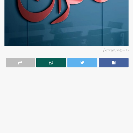
رشوت لینے والوں کا جینا حرام ہوگیا