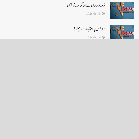
ذمہ داریوں سے بھاگنا علاج نہیں!
2026-06-18
سڑکوں پر احتیاط سے چلئے!
2026-06-16
LOAD MORE
English News
e-Paper
نگراں ٹی وی
4th floor firdous shah bulding Abi guzar Srinagar-190001
+911943566963,9419001837,6005481804 RNI:- JKURD/2007/22206
Email:
editornigraan@gmail.com