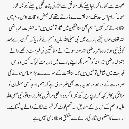
صحبت سے کنارہ کرنا چاہیئے بلکہ منافق سے اللہ کی پناہ مانگنی چاہیئے کیونکہ خود
صحابہ کرام اس حد تک منافقت سے ڈرتے تھے کہ بعض اوقات ااس وہم میں
مبتلا ہوتے کہ کہیں’’ ہم بھی منافقین میں شمار تو نہیں ہیں‘‘۔حضرت عمر رضی
اللہ تعالٰی عنہ،جنکے بارے میں نبی صلی اللہ علیہ وسلم نے فرمایا کہ اگر میرے بعد
کوئی نبی ہوتا تو وہ عمر رضی اللہ عنہ ہوتے،نے منافقین کی فہرست رکھنے والے
جنزلہ رضی اللہ عنہ کو قسم دیکر اپنے بارے میں دریافت کیا کہ کہیں وہ اس
فہرست میں شامل تو نہیں ہیں؟۔منافقت کے حوالے سے بڑا حساس ہونے کی
ضرورت کے ساتھ ساتھ یہ بات بھی ضروری ہے کہ ہم بلا وجہ کسی مسلمان کو
منافق یا کافر کہہ کر نہ پکاریں کیونکہ اگر وہ واقعی منافق یا کافر نہ ہوا تو،نبی صلی اللہ
علیہ وسلم کے فرمان کے مطابق، یہ حُکم لوٹ کر تہمت لگانے والے پہ لگتا ہے۔
ادارے کا مضمون نگار کی رائے سے متفق ہونا لازمی نہیں ہے