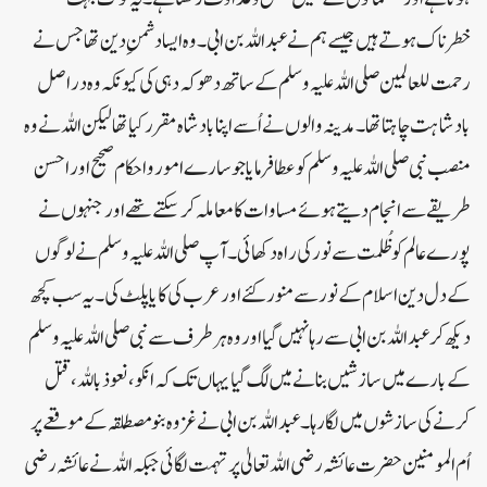
خطرناک ہوتے ہیں جیسے ہم نے عبد اللہ بن ابی۔وہ ایسا دشمنِ دین تھا جس نے
رحمت للعالمین صلی اللہ علیہ وسلم کے ساتھ دھوکہ دہی کی کیونکہ وہ دراصل
بادشاہت چاہتا تھا۔ مدینہ والوں نے اُسے اپنا بادشاہ مقرر کیا تھا لیکن اللہ نے وہ
منصب نبی صلی اللہ علیہ وسلم کو عطا فرمایا جو سارے امور و احکام صحیح اور احسن
طریقے سے انجام دیتے ہوئے مساوات کا معاملہ کرسکتے تھے اور جنہوں نے
پورے عالم کو ظُلمت سے نور کی راہ دکھائی۔ آپ صلی اللہ علیہ وسلم نے لوگوں
کے دل دین اسلام کے نور سے منور کئے اور عرب کی کایا پلٹ کی۔ یہ سب کچھ
دیکھ کر عبد اللہ بن ابی سے رہا نہیں گیا اور وہ ہر طرف سے نبی صلی اللہ علیہ وسلم
کے بارے میں سازشیں بنا نے میں لگ گیا یہاں تک کہ انکو ،نعوذ باللہ، قتل
کرنے کی سازشوں میں لگا رہا ۔عبداللہ بن ابی نے غزوہ بنو مصطلقہ کے موقعے پر
اُم المومنین حضرت عائشہ رضی اللہ تعالیٰ پر تہمت لگائی جبکہ اللہ نے عائشہ رضی