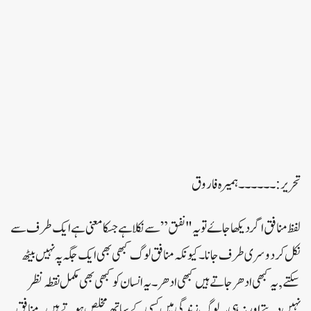
تحریر:۔۔۔۔۔۔ ہمیرہ فاروق
لفظ منافق اگر دیکھا جاۓ تو یہ "نفق ” سے نکلا ہے جسکا معنی ہے ایک طرف سے
نکل کر دوسری طرف جانا ۔ کیونکہ منافق لوگ کبھی بھی ایک جگہ پہ نہیں بیٹھ
سکتے ,یہ کبھی ادھر جاتے ہیں کبھی ادھر ۔ یہ انسان کو کبھی بھی مکمل نقطہ نظر
نہیں دیتے اور نہ ہی یہ لوگ زندگی میں کسی کے ساتھ مخلص ہوتے ہیں ۔منافق