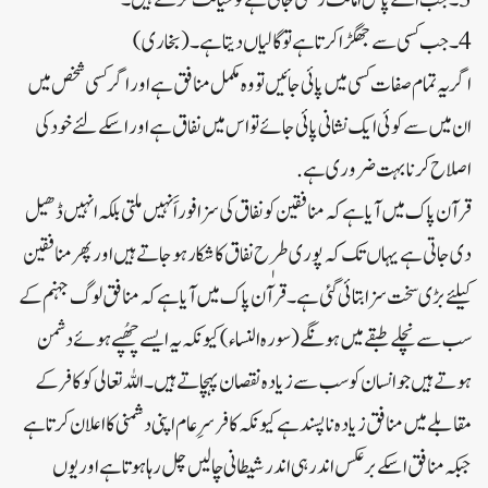
4۔جب کسی سے جھگڑا کرتا ہے تو گالیاں دیتا ہے۔ (بخاری)
اگر یہ تمام صفات کسی میں پائی جائیں تو وہ مکمل منافق ہے اور اگر کسی شخص میں
ان میں سے کوئی ایک نشانی پائی جائے تو اس میں نفاق ہے اور اسکے لئے خود کی
اصلاح کرنا بہت ضروری ہے.
قرآن پاک میں آیا ہے کہ منافقین کو نفاق کی سزا فوراََ نہیں ملتی بلکہ انہیں ڈھیل
دی جاتی ہے یہاں تک کہ پوری طرٖح نفاق کا شکار ہوجاتے ہیں اور پھر منافقین
کیلئے بڑی سخت سزا بتائی گئی ہے۔قرآن پاک میں آیا ہے کہ منافق لوگ جہنم کے
سب سے نچلے طبقے میں ہونگے (سورہ النساء)کیونکہ یہ ایسے چھُپے ہوئے دشمن
ہوتے ہیں جو انسان کو سب سے زیادہ نقصان پہچاتے ہیں۔اللہ تعالی کو کافر کے
مقابلے میں منافق زیادہ ناپسند ہےکیونکہ کافر سرِعام اپنی دشمنی کا اعلان کرتا ہے
جبکہ منافق اسکے برعکس اندر ہی اندر شیطانی چالیں چل رہا ہوتا ہے اور یوں